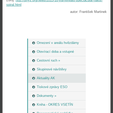
Zdroj:
http://phys.org/news/2015-10-vla-reveals-spectacular-halos-
spiral.html
autor: František Martinek
Omezení v areálu hvězdárny
Otevírací doba a vstupné
Cestovní ruch »
Skupinové návštěvy
Aktuality AK
Tiskové zprávy ESO
Dokumenty »
Kniha - OKRES VSETÍN