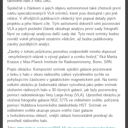
takového halo z roku 1961.
Společně s článkem o jejich objevu astronomové také zhotovili první
várku specializovaných VLA snímků, které jsou dostupné i pro jiné
vědce. V dřívějších publikacích vědecký tým popsal detaily jejich
projektu a jeho hlavní cíle. Tým astronomů dokončil sérii pozorování
VLA a jejich poslední článek obsahuje analýzu první sady fotografií.
Nyní se zabývají analýzou další sady dat. Tyto nové snímky budou
rovněž volně přístupné ostatním vědcům, až budou publikovány
závěry pozdějších analýz.
„
Závěry z tohoto průzkumu pomohou zodpovědět mnoho doposud
nevyřešených otázek o vývoji galaxií a vzniku hvězd
,“ říká Marita
Krause z Max-Planck Institute for Radioastronomy, Bonn, SRN.
Popis obrázku: Kompozitní snímek spirální galaxie pozorované
z boku s halo v oboru rádiového záření vytvářeného rychle se
pohybujícími částicemi v galaktickém magnetickém poli. Na tomto
velkém obrázku je šedomodrá oblast vytvořená jako jeden snímek
složením rádiových halo u 30 různých galaxií, jak byly pozorovány
pomocí radioteleskopu Very Large Array (VLA). Uprostřed obrázku je
vložená fotografie galaxie NGC 5775 ve viditelném světle, pořízená
pomocí Hubblova kosmického dalekohledu HST. Snímek ve
viditelném světle ukazuje pouze vnitřní část galaxie
s hvězdotvornou oblastí, vnější oblasti horizontálně pronikají do
prostředí rádiového halo.