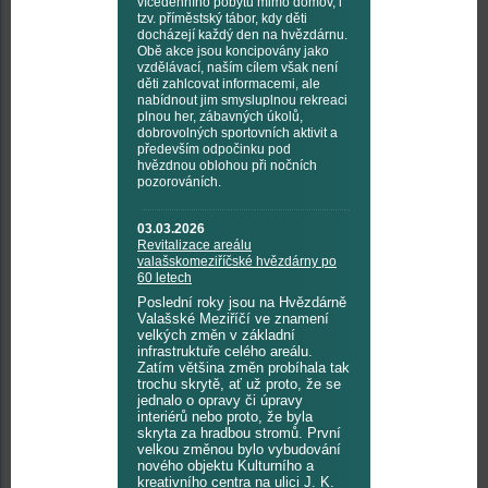
vícedenního pobytu mimo domov, i
tzv. příměstský tábor, kdy děti
docházejí každý den na hvězdárnu.
Obě akce jsou koncipovány jako
vzdělávací, naším cílem však není
děti zahlcovat informacemi, ale
nabídnout jim smysluplnou rekreaci
plnou her, zábavných úkolů,
dobrovolných sportovních aktivit a
především odpočinku pod
hvězdnou oblohou při nočních
pozorováních.
03.03.2026
Revitalizace areálu
valašskomeziříčské hvězdárny po
60 letech
Poslední roky jsou na Hvězdárně
Valašské Meziříčí ve znamení
velkých změn v základní
infrastruktuře celého areálu.
Zatím většina změn probíhala tak
trochu skrytě, ať už proto, že se
jednalo o opravy či úpravy
interiérů nebo proto, že byla
skryta za hradbou stromů. První
velkou změnou bylo vybudování
nového objektu Kulturního a
kreativního centra na ulici J. K.