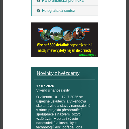
Panoramatická prohlídka
Fotografická soutež
Novinky z hvězdárny
17.07.2026
Víkend s nanosatelity
O víkendu 10. – 12. 7 2026 se
úspěšně uskutečnila Víkendová
škola návrhu a stavby nanosatelitů
v rámci projektu přeshraniční
spolupráce s názvem Rozvoj
vzdělávání v oblasti vývoje
nanosatelitů a kosmických
technologií. Akci pořádali oba