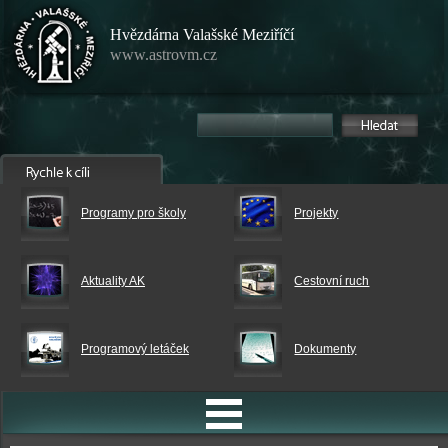
Hvězdárna Valašské Meziříčí
www.astrovm.cz
Programy pro školy
Projekty
Aktuality AK
Cestovní ruch
Programový letáček
Dokumenty