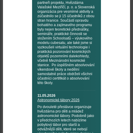
partneři projektu, Hvězdárna
Valašské Meziříčí, p. o. a Slovenská
organizácia pre vesmírné aktivity a
zúčastnilo se ji 15 účastníků z obou
stran hranice. Součástí opravdu
bohatého a zajímavého programu
byly nejen teoretické přednášky,
semináře, praktické činnosti se
složením Schoolsatů – výukového
modelu cubesatu, ale také jsme si
vyzkoušeli virtuální technologie i
praktická pozorování kosmických
objektů pozemními dalekohledy,
včetně Mezinárodní kosmické
stanice. Po úspěšném absolvování
víkendové školy a nedělní
samostatné práce obdrželi všichni
účastníci certifikát o absolvování
této školy.
11.05.2026
Astronomické tábory 2026
Po dvouleté přestávce organizuje
hvězdárna pro děti a mládež
astronomické tábory. Podobně jako
v předchozích letech nabízíme
pobytový tábor pro starší a
odvážnější děti, které se nebojí