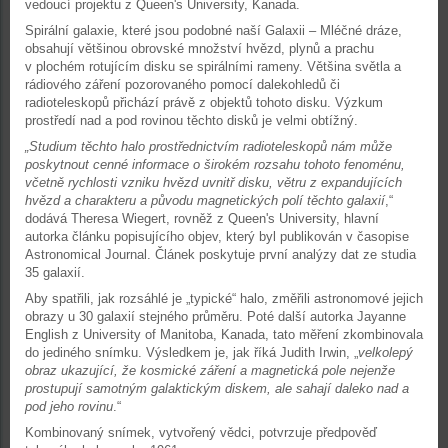
vedoucí projektu z Queen's University, Kanada.
Spirální galaxie, které jsou podobné naší Galaxii – Mléčné dráze,
obsahují většinou obrovské množství hvězd, plynů a prachu
v plochém rotujícím disku se spirálními rameny. Většina světla a
rádiového záření pozorovaného pomocí dalekohledů či
radioteleskopů přichází právě z objektů tohoto disku. Výzkum
prostředí nad a pod rovinou těchto disků je velmi obtížný.
„Studium těchto halo prostřednictvím radioteleskopů nám může
poskytnout cenné informace o širokém rozsahu tohoto fenoménu,
včetně rychlosti vzniku hvězd uvnitř disku, větru z expandujících
hvězd a charakteru a původu magnetických polí těchto galaxií
,“
dodává Theresa Wiegert, rovněž z Queen's University, hlavní
autorka článku popisujícího objev, který byl publikován v časopise
Astronomical Journal. Článek poskytuje první analýzy dat ze studia
35 galaxií.
Aby spatřili, jak rozsáhlé je „typické“ halo, změřili astronomové jejich
obrazy u 30 galaxií stejného průměru. Poté další autorka Jayanne
English z University of Manitoba, Kanada, tato měření zkombinovala
do jediného snímku. Výsledkem je, jak říká Judith Irwin, „
velkolepý
obraz ukazující, že kosmické záření a magnetická pole nejenže
prostupují samotným galaktickým diskem, ale sahají daleko nad a
pod jeho rovinu
.“
Kombinovaný snímek, vytvořený vědci, potvrzuje předpověď