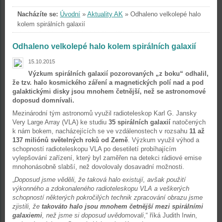
Nacházíte se:
Úvodní
»
Aktuality AK
»
Odhaleno velkolepé halo
kolem spirálních galaxií
Odhaleno velkolepé halo kolem spirálních galaxií
15.10.2015
Výzkum spirálních galaxií pozorovaných „z boku“ odhalil,
že tzv. halo kosmického záření a magnetických polí nad a pod
galaktickými disky jsou mnohem četnější, než se astronomové
doposud domnívali.
Mezinárodní tým astronomů využil radioteleskop Karl G. Jansky
Very Large Array (VLA) ke studiu
35 spirálních galaxií
natočených
k nám bokem, nacházejících se ve vzdálenostech v rozsahu
11 až
137 miliónů světelných roků od Země
. Výzkum využil výhod a
schopností radioteleskopu VLA po desetiletí probíhajícím
vylepšování zařízení, který byl zaměřen na detekci rádiové emise
mnohonásobně slabší, než dovolovaly dosavadní možnosti.
„
Doposud jsme věděli, že taková halo existují, avšak použití
výkonného a zdokonaleného radioteleskopu VLA a veškerých
schopností některých pokročilých technik zpracování obrazu jsme
zjistili, že
takováto halo jsou mnohem četnější
mezi spirálními
galaxiemi
, než jsme si doposud uvědomovali
,“ říká Judith Irwin,