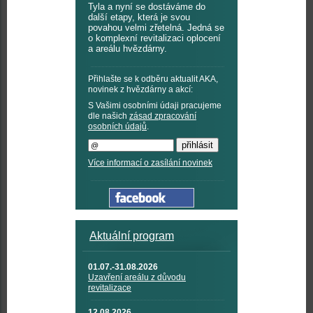
Tyla a nyní se dostáváme do
další etapy, která je svou
povahou velmi zřetelná. Jedná se
o komplexní revitalizaci oplocení
a areálu hvězdárny.
Přihlašte se k odběru aktualit AKA,
novinek z hvězdárny a akcí:
S Vašimi osobními údaji pracujeme
dle našich
zásad zpracování
osobních údajů
.
Více informací o zasílání novinek
Aktuální program
01.07.-31.08.2026
Uzavření areálu z důvodu
revitalizace
12.08.2026