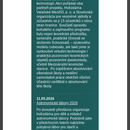
technologií. Akci pořádali oba
partneři projektu, Hvězdárna
Valašské Meziříčí, p. o. a Slovenská
organizácia pre vesmírné aktivity a
zúčastnilo se ji 15 účastníků z obou
stran hranice. Součástí opravdu
bohatého a zajímavého programu
byly nejen teoretické přednášky,
semináře, praktické činnosti se
složením Schoolsatů – výukového
modelu cubesatu, ale také jsme si
vyzkoušeli virtuální technologie i
praktická pozorování kosmických
objektů pozemními dalekohledy,
včetně Mezinárodní kosmické
stanice. Po úspěšném absolvování
víkendové školy a nedělní
samostatné práce obdrželi všichni
účastníci certifikát o absolvování
této školy.
11.05.2026
Astronomické tábory 2026
Po dvouleté přestávce organizuje
hvězdárna pro děti a mládež
astronomické tábory. Podobně jako
v předchozích letech nabízíme
pobytový tábor pro starší a