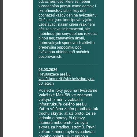
odvážnější děti, které se nebojí
vícedenního pobytu mimo domov, i
tzv. příměstský tábor, kdy děti
docházejí každý den na hvězdárnu.
Obě akce jsou koncipovány jako
vzdělávací, naším cílem však není
děti zahlcovat informacemi, ale
nabídnout jim smysluplnou rekreaci
plnou her, zábavných úkolů,
dobrovolných sportovních aktivit a
především odpočinku pod
hvězdnou oblohou při nočních
pozorováních.
03.03.2026
Revitalizace areálu
valašskomeziříčské hvězdárny po
60 letech
Poslední roky jsou na Hvězdárně
Valašské Meziříčí ve znamení
velkých změn v základní
infrastruktuře celého areálu.
Zatím většina změn probíhala tak
trochu skrytě, ať už proto, že se
jednalo o opravy či úpravy
interiérů nebo proto, že byla
skryta za hradbou stromů. První
velkou změnou bylo vybudování
nového objektu Kulturního a