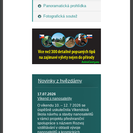
Panoramatická prohlídka
Fotografická soutež
Novinky z hvězdárny
17.07.2026
Víkend s nanosatelity
O víkendu 10. – 12. 7 2026 se
úspěšně uskutečnila Víkendová
škola návrhu a stavby nanosatelitů
v rámci projektu přeshraniční
spolupráce s názvem Rozvoj
vzdělávání v oblasti vývoje
nanosatelitů a kosmických