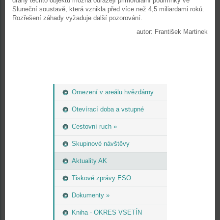
dráhy těchto objektů možná odrážejí primordiální podmínky ve
Sluneční soustavě, která vznikla před více než 4,5 miliardami roků.
Rozřešení záhady vyžaduje další pozorování.
autor: František Martinek
Omezení v areálu hvězdárny
Otevírací doba a vstupné
Cestovní ruch »
Skupinové návštěvy
Aktuality AK
Tiskové zprávy ESO
Dokumenty »
Kniha - OKRES VSETÍN