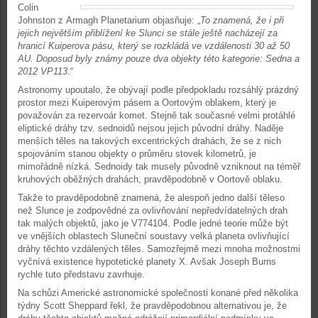
Colin
Johnston z Armagh Planetarium objasňuje: „
To znamená, že i při
jejich největším přiblížení ke Slunci se stále ještě nacházejí za
hranicí Kuiperova pásu, který se rozkládá ve vzdálenosti 30 až 50
AU. Doposud byly známy pouze dva objekty této kategorie: Sedna a
2012 VP113
.“
Astronomy upoutalo, že obývají podle předpokladu rozsáhlý prázdný
prostor mezi Kuiperovým pásem a Oortovým oblakem, který je
považován za rezervoár komet. Stejně tak současné velmi protáhlé
eliptické dráhy tzv. sednoidů nejsou jejich původní dráhy. Naděje
menších těles na takových excentrických drahách, že se z nich
spojováním stanou objekty o průměru stovek kilometrů, je
mimořádně nízká. Sednoidy tak musely původně vzniknout na téměř
kruhových oběžných drahách, pravděpodobně v Oortově oblaku.
Takže to pravděpodobně znamená, že alespoň jedno další těleso
než Slunce je zodpovědné za ovlivňování nepředvídatelných drah
tak malých objektů, jako je V774104. Podle jedné teorie může být
ve vnějších oblastech Sluneční soustavy velká planeta ovlivňující
dráhy těchto vzdálených těles. Samozřejmě mezi mnoha možnostmi
vyčnívá existence hypotetické planety X. Avšak Joseph Burns
rychle tuto představu zavrhuje.
Na schůzi Americké astronomické společnosti konané před několika
týdny Scott Sheppard řekl, že pravděpodobnou alternativou je, že