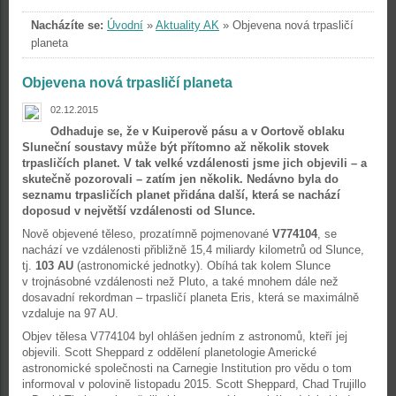
Nacházíte se:
Úvodní
»
Aktuality AK
»
Objevena nová trpasličí
planeta
Objevena nová trpasličí planeta
02.12.2015
Odhaduje se, že v Kuiperově pásu a v Oortově oblaku
Sluneční soustavy může být přítomno až několik stovek
trpasličích planet. V tak velké vzdálenosti jsme jich objevili – a
skutečně pozorovali – zatím jen několik. Nedávno byla do
seznamu trpasličích planet přidána další, která se nachází
doposud v největší vzdálenosti od Slunce.
Nově objevené těleso, prozatímně pojmenované
V774104
, se
nachází ve vzdálenosti přibližně 15,4 miliardy kilometrů od Slunce,
tj.
103 AU
(astronomické jednotky). Obíhá tak kolem Slunce
v trojnásobné vzdálenosti než Pluto, a také mnohem dále než
dosavadní rekordman – trpasličí planeta Eris, která se maximálně
vzdaluje na 97 AU.
Objev tělesa V774104 byl ohlášen jedním z astronomů, kteří jej
objevili. Scott Sheppard z oddělení planetologie Americké
astronomické společnosti na Carnegie Institution pro vědu o tom
informoval v polovině listopadu 2015. Scott Sheppard, Chad Trujillo