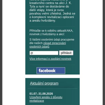
kreativního centra na ulici J. K.
Tyla a nyní se dostáváme do
další etapy, která je svou
povahou velmi zřetelná. Jedná se
o komplexní revitalizaci oplocení
a areálu hvězdárny.
Přihlašte se k odběru aktualit AKA,
novinek z hvězdárny a akcí:
S Vašimi osobními údaji pracujeme
dle našich
zásad zpracování
osobních údajů
.
Více informací o zasílání novinek
Aktuální program
01.07.-31.08.2026
Uzavření areálu z důvodu
revitalizace