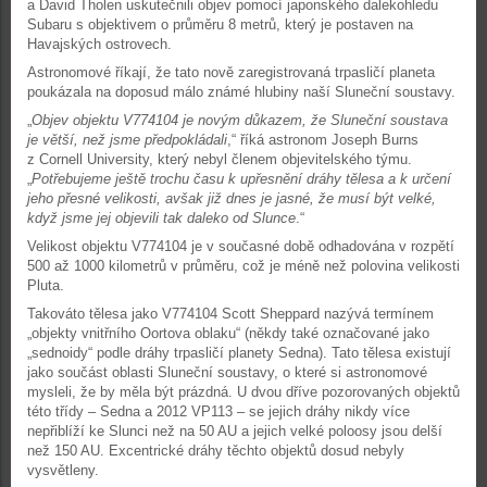
a David Tholen uskutečnili objev pomocí japonského dalekohledu
Subaru s objektivem o průměru 8 metrů, který je postaven na
Havajských ostrovech.
Astronomové říkají, že tato nově zaregistrovaná trpasličí planeta
poukázala na doposud málo známé hlubiny naší Sluneční soustavy.
„
Objev objektu V774104 je novým důkazem, že Sluneční soustava
je větší, než jsme předpokládali
,“ říká astronom Joseph Burns
z Cornell University, který nebyl členem objevitelského týmu.
„
Potřebujeme ještě trochu času k upřesnění dráhy tělesa a k určení
jeho přesné velikosti, avšak již dnes je jasné, že musí být velké,
když jsme jej objevili tak daleko od Slunce
.“
Velikost objektu V774104 je v současné době odhadována v rozpětí
500 až 1000 kilometrů v průměru, což je méně než polovina velikosti
Pluta.
Takováto tělesa jako V774104 Scott Sheppard nazývá termínem
„objekty vnitřního Oortova oblaku“ (někdy také označované jako
„sednoidy“ podle dráhy trpasličí planety Sedna). Tato tělesa existují
jako součást oblasti Sluneční soustavy, o které si astronomové
mysleli, že by měla být prázdná. U dvou dříve pozorovaných objektů
této třídy – Sedna a 2012 VP113 – se jejich dráhy nikdy více
nepřiblíží ke Slunci než na 50 AU a jejich velké poloosy jsou delší
než 150 AU. Excentrické dráhy těchto objektů dosud nebyly
vysvětleny.