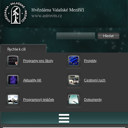
Hvězdárna Valašské Meziříčí
www.astrovm.cz
Programy pro školy
Projekty
Aktuality AK
Cestovní ruch
Programový letáček
Dokumenty