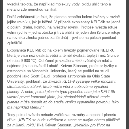
vysoká teplota, že například molekuly vody, oxidu uhličitého a
metanu zde nemohou vznikat.
Další zvláštností je fakt, že planeta neobíhá kolem hvězdy v rovině
jejího rovníku, jak je běžné. V případě exoplanety KELT-9b se jedná
o polární dráhu, kolmou na hvězdný rovník. Protože hvězda rotuje
velmi rychle – jedna otočka jí trvá přibližně jeden den (Slunce rotuje
na rovníku zhruba jednou za 25 dnů) – jeví se na pólech poněkud
zploštělá.
Exoplaneta KELT-9b obíhá kolem hvězdy pojmenované
KELT-9
,
která je více než dvakrát větší a téměř dvakrát teplejší než Slunce
(zhruba 9 900 °C). Od Země je vzdálena 650 světelných roků a
najdeme ji v souhvězdí Labutě. Keivan Stassun, profesor fyziky a
astronomie na Vanderbilt University, který se podílel na studii
podobně jako Scott Gaudi, profesor astronomie na Ohio State
University, prohlásili, že „
hvězda KELT-9 vyzařuje velké množství
ultrafialového záření, které může vést k celkovému vypaření
planety. A nebo, pokud planeta typu plynného obra jako KELT-9b
vlastní pevné kamenné jádro, jak předpokládají některé teorie,
planeta může dospět až do stadia vzniku vyprahlého povrchu, jako
má například Merkur
.“
Tedy pokud hvězda nebude zvětšovat rozměry a nepohltí planetu
dříve. „
KELT-9 se bude zvětšovat a stane se rudým obrem přibližně
za miliardu roků
,“ říká Keivan Stassun. „
Vyhlídky pro život na