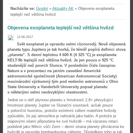
Nacházíte se:
Úvodní
»
Aktuality AK
»
Objevena exoplaneta
teplejší než většina hvězd
Objevena exoplaneta teplejší než většina hvězd
12.06.2017
Svět exoplanet je opravdu velmi různorodý. Nově objevená
planeta typu Jupitera je tak horká, že téměř popírá definici slova
„planeta“. S denní teplotou 4 600 K (4 325 °C) je exoplaneta
KELT-9b teplejší než většina hvězd. Je jen pouze o 925 °C
studenější než povrch Slunce. V posledním čísle časopisu
Nature a v prezentaci na jarním zasedání Americké
astronomické společnosti (American Astronomical Society)
mezinárodní výzkumný tým pod vedením astronomů z Ohio
State University a Vanderbilt University popsal planetu
s některými velmi neobvyklými vlastnostmi.
Jedná se o obří plynnou planetu s hmotností 2,8× převyšující
hmotnost planety Jupiter ve Sluneční soustavě, avšak pouze
s poloviční hustotou, protože extrémní záření mateřské hvězdy
způsobilo, že její atmosféra je nafouklá jako balón. A protože je
slapovými silami připoutána ke své hvězdě – má vázanou rotaci
podobně jako Měsíc vůči Zemi – denní strana planety přivrácená ke
hvězdě je neustále bombardována zářením. Důsledkem toho je tak