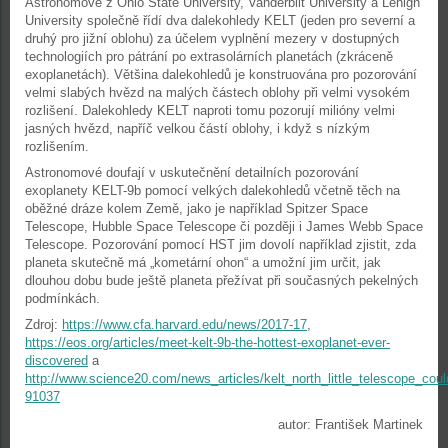
Astronomové z Ohio State University, Vanderbilt University a Lehigh
University společně řídí dva dalekohledy KELT (jeden pro severní a
druhý pro jižní oblohu) za účelem vyplnění mezery v dostupných
technologiích pro pátrání po extrasolárních planetách (zkráceně
exoplanetách). Většina dalekohledů je konstruována pro pozorování
velmi slabých hvězd na malých částech oblohy při velmi vysokém
rozlišení. Dalekohledy KELT naproti tomu pozorují milióny velmi
jasných hvězd, napříč velkou částí oblohy, i když s nízkým
rozlišením.
Astronomové doufají v uskutečnění detailních pozorování
exoplanety KELT-9b pomocí velkých dalekohledů včetně těch na
oběžné dráze kolem Země, jako je například Spitzer Space
Telescope, Hubble Space Telescope či později i James Webb Space
Telescope. Pozorování pomocí HST jim dovolí například zjistit, zda
planeta skutečně má „kometární ohon“ a umožní jim určit, jak
dlouhou dobu bude ještě planeta přežívat při současných pekelných
podmínkách.
Zdroj:
https://www.cfa.harvard.edu/news/2017-17
,
https://eos.org/articles/meet-kelt-9b-the-hottest-exoplanet-ever-
discovered
a
http://www.science20.com/news_articles/kelt_north_little_telescope_coul
91037
autor: František Martinek