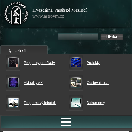
Hvězdárna Valašské Meziříčí
www.astrovm.cz
Programy pro školy
Projekty
Aktuality AK
Cestovní ruch
Programový letáček
Dokumenty