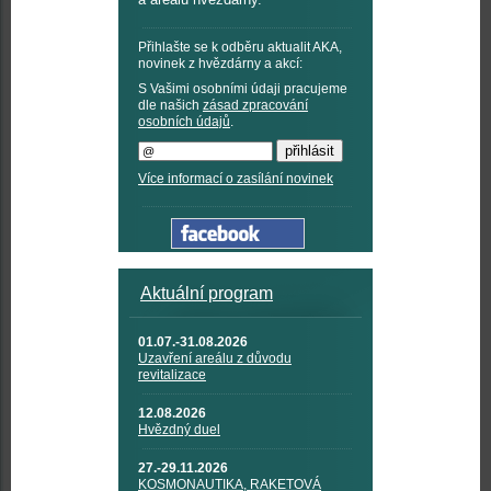
Přihlašte se k odběru aktualit AKA,
novinek z hvězdárny a akcí:
S Vašimi osobními údaji pracujeme
dle našich
zásad zpracování
osobních údajů
.
Více informací o zasílání novinek
Aktuální program
01.07.-31.08.2026
Uzavření areálu z důvodu
revitalizace
12.08.2026
Hvězdný duel
27.-29.11.2026
KOSMONAUTIKA, RAKETOVÁ