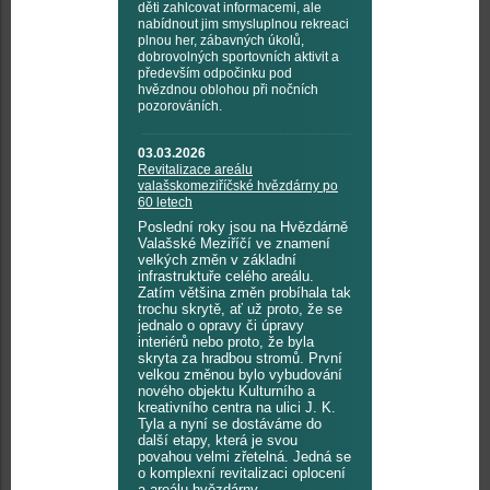
děti zahlcovat informacemi, ale
nabídnout jim smysluplnou rekreaci
plnou her, zábavných úkolů,
dobrovolných sportovních aktivit a
především odpočinku pod
hvězdnou oblohou při nočních
pozorováních.
03.03.2026
Revitalizace areálu
valašskomeziříčské hvězdárny po
60 letech
Poslední roky jsou na Hvězdárně
Valašské Meziříčí ve znamení
velkých změn v základní
infrastruktuře celého areálu.
Zatím většina změn probíhala tak
trochu skrytě, ať už proto, že se
jednalo o opravy či úpravy
interiérů nebo proto, že byla
skryta za hradbou stromů. První
velkou změnou bylo vybudování
nového objektu Kulturního a
kreativního centra na ulici J. K.
Tyla a nyní se dostáváme do
další etapy, která je svou
povahou velmi zřetelná. Jedná se
o komplexní revitalizaci oplocení
a areálu hvězdárny.