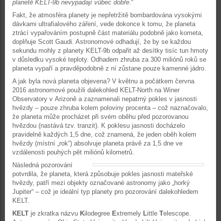
planetě KELT-9b nevypadají vůbec dobře
.“
Fakt, že atmosféra planety je nepřetržitě bombardována vysokými
dávkami ultrafialového záření, vede dokonce k tomu, že planeta
ztrácí vypařováním postupně část materiálu podobně jako kometa,
doplňuje Scott Gaudi. Astronomové odhadují, že by se každou
sekundu mohly z planety KELT-9b odpařit až desítky tisíc tun hmoty
v důsledku vysoké teploty. Odhadem zhruba za 300 miliónů roků se
planeta vypaří a pravděpodobně z ní zůstane pouze kamenné jádro.
A jak byla nová planeta objevena? V květnu a počátkem června
2016 astronomové použili dalekohled KELT-North na Winer
Observatory v Arizoně a zaznamenali nepatrný pokles v jasnosti
hvězdy – pouze zhruba kolem poloviny procenta – což naznačovalo,
že planeta může procházet při svém oběhu před pozorovanou
hvězdou (nastává tzv. tranzit). K poklesu jasnosti docházelo
pravidelně každých 1,5 dne, což znamená, že jeden oběh kolem
hvězdy (místní „rok“) absolvuje planeta právě za 1,5 dne ve
vzdálenosti pouhých pět miliónů kilometrů.
Následná pozorování
potvrdila, že planeta, která způsobuje pokles jasnosti mateřské
hvězdy, patří mezi objekty označované astronomy jako „horký
Jupiter“ – což je ideální typ planety pro pozorování dalekohledem
KELT.
KELT
je zkratka názvu
K
ilodegree
E
xtremely
L
ittle
T
elescope.