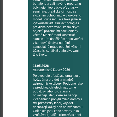
bohatého a zajímavého programu
byly nejen teoretické přednášky,
semináře, praktické činnosti se
složením Schoolsatů – výukového
modelu cubesatu, ale také jsme si
vyzkoušeli virtuální technologie i
praktická pozorování kosmických
objektů pozemními dalekohledy,
včetně Mezinárodní kosmické
stanice. Po úspěšném absolvování
víkendové školy a nedělní
samostatné práce obdrželi všichni
účastníci certifikát o absolvování
této školy.
11.05.2026
Astronomické tábory 2026
Po dvouleté přestávce organizuje
hvězdárna pro děti a mládež
astronomické tábory. Podobně jako
v předchozích letech nabízíme
pobytový tábor pro starší a
odvážnější děti, které se nebojí
vícedenního pobytu mimo domov, i
tzv. příměstský tábor, kdy děti
docházejí každý den na hvězdárnu.
Obě akce jsou koncipovány jako
vzdělávací, naším cílem však není