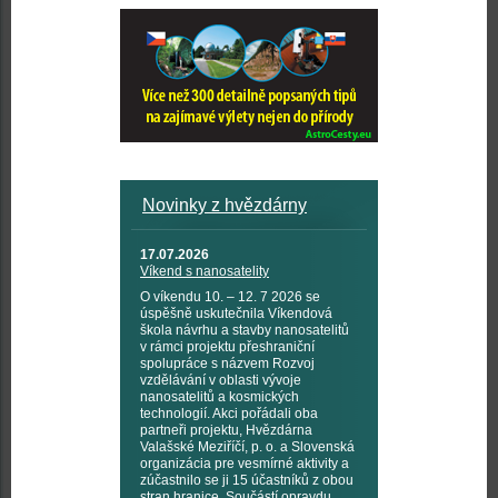
Novinky z hvězdárny
17.07.2026
Víkend s nanosatelity
O víkendu 10. – 12. 7 2026 se
úspěšně uskutečnila Víkendová
škola návrhu a stavby nanosatelitů
v rámci projektu přeshraniční
spolupráce s názvem Rozvoj
vzdělávání v oblasti vývoje
nanosatelitů a kosmických
technologií. Akci pořádali oba
partneři projektu, Hvězdárna
Valašské Meziříčí, p. o. a Slovenská
organizácia pre vesmírné aktivity a
zúčastnilo se ji 15 účastníků z obou
stran hranice. Součástí opravdu