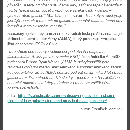
přiváděn, a tedy rychlost růstu černé díry, zatímco tepelná energie z
tvorby hvězd odráží počet hvězd nově vznikajících v galaxii –
rychlost růstu galaxie
,“ říká Takafumi Tsukui. „
Tento objev poskytuje
jasnější obrázek o tom, jak se galaxie a centrální masivní černé díry
formují a rostou v raném vesmíru
.“
Současný výzkum byl umožněn díky radioteleskopu Atacama Large
Millimeter/submillimeter Array (
ALMA
), který provozuje Evropská
jižní observatoř (
ESO
) v Chile.
„
Tato studie demonstruje schopnost podrobného mapování
dalekohledem ALMA provozovaného ESO
,“ řekla ředitelka Astro3D
profesorka Emma Ryan-Weber. „
ALMA je nejvýkonnější pole
radioteleskopů pro měření milimetrového a submilimetrového záření.
Je neuvěřitelné, že se ALMA dokáže podívat na 12 miliard let starou
galaxii a rozdělit snímek na dvě složky – jednu z prachu zahřátého z
centrální supermasivní díry a druhou z prachu ve vnější části
hostitelské galaxie
.“
Zdroj:
https://scitechdaily.com/new-discovery-provides-a-clearer-
picture-of-how-galaxies-form-and-grow-in-the-early-universe/
autor: František Martinek