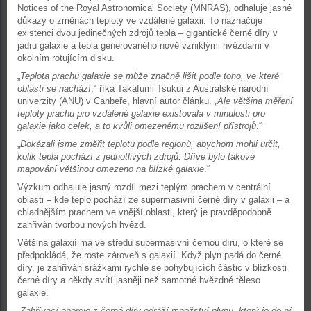
Notices of the Royal Astronomical Society (MNRAS), odhaluje jasné
důkazy o změnách teploty ve vzdálené galaxii. To naznačuje
existenci dvou jedinečných zdrojů tepla – gigantické černé díry v
jádru galaxie a tepla generovaného nově vzniklými hvězdami v
okolním rotujícím disku.
„
Teplota prachu galaxie se může značně lišit podle toho, ve které
oblasti se nachází
,“ říká Takafumi Tsukui z Australské národní
univerzity (ANU) v Canbeře, hlavní autor článku. „
Ale většina měření
teploty prachu pro vzdálené galaxie existovala v minulosti pro
galaxie jako celek, a to kvůli omezenému rozlišení přístrojů
.“
„
Dokázali jsme změřit teplotu podle regionů, abychom mohli určit,
kolik tepla pochází z jednotlivých zdrojů. Dříve bylo takové
mapování většinou omezeno na blízké galaxie
.“
Výzkum odhaluje jasný rozdíl mezi teplým prachem v centrální
oblasti – kde teplo pochází ze supermasivní černé díry v galaxii – a
chladnějším prachem ve vnější oblasti, který je pravděpodobně
zahříván tvorbou nových hvězd.
Většina galaxií má ve středu supermasivní černou díru, o které se
předpokládá, že roste zároveň s galaxií. Když plyn padá do černé
díry, je zahříván srážkami rychle se pohybujících částic v blízkosti
černé díry a někdy svítí jasněji než samotné hvězdné těleso
galaxie.
„
Zahřívací energie z černé díry odráží množství plynu, který je do ní