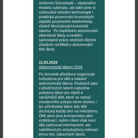
složením Schoolsatů – výukového
modelu cubesatu, ale také jsme si
vyzkoušeli virtuální technologie i
praktická pozorování kosmických
objektů pozemními dalekohledy,
včetně Mezinárodní kosmické
stanice. Po úspěšném absolvování
víkendové školy a nedělní
samostatné práce obdrželi všichni
účastníci certifikát o absolvování
této školy.
11.05.2026
Astronomické tábory 2026
Po dvouleté přestávce organizuje
hvězdárna pro děti a mládež
astronomické tábory. Podobně jako
v předchozích letech nabízíme
pobytový tábor pro starší a
odvážnější děti, které se nebojí
vícedenního pobytu mimo domov, i
tzv. příměstský tábor, kdy děti
docházejí každý den na hvězdárnu.
Obě akce jsou koncipovány jako
vzdělávací, naším cílem však není
děti zahlcovat informacemi, ale
nabídnout jim smysluplnou rekreaci
plnou her, zábavných úkolů,