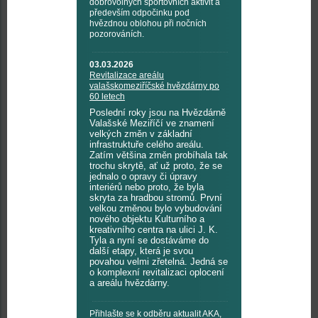
dobrovolných sportovních aktivit a
především odpočinku pod
hvězdnou oblohou při nočních
pozorováních.
03.03.2026
Revitalizace areálu
valašskomeziříčské hvězdárny po
60 letech
Poslední roky jsou na Hvězdárně
Valašské Meziříčí ve znamení
velkých změn v základní
infrastruktuře celého areálu.
Zatím většina změn probíhala tak
trochu skrytě, ať už proto, že se
jednalo o opravy či úpravy
interiérů nebo proto, že byla
skryta za hradbou stromů. První
velkou změnou bylo vybudování
nového objektu Kulturního a
kreativního centra na ulici J. K.
Tyla a nyní se dostáváme do
další etapy, která je svou
povahou velmi zřetelná. Jedná se
o komplexní revitalizaci oplocení
a areálu hvězdárny.
Přihlašte se k odběru aktualit AKA,