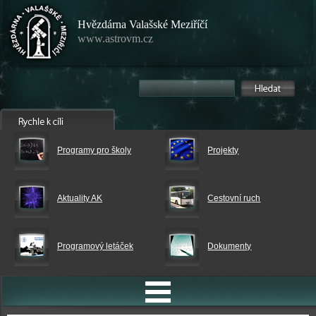
Hvězdárna Valašské Meziříčí
www.astrovm.cz
Programy pro školy
Projekty
Aktuality AK
Cestovní ruch
Programový letáček
Dokumenty