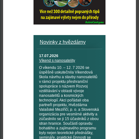
Novinky z hvězdárny
17.07.2026
Víkend s nanosatelity
O víkendu 10. – 12. 7 2026 se
úspěšně uskutečnila Víkendová
škola návrhu a stavby nanosatelitů
v rámci projektu přeshraniční
spolupráce s názvem Rozvoj
vzdělávání v oblasti vývoje
nanosatelitů a kosmických
technologií. Akci pořádali oba
partneři projektu, Hvězdárna
Valašské Meziříčí, p. o. a Slovenská
organizácia pre vesmírné aktivity a
zúčastnilo se ji 15 účastníků z obou
stran hranice. Součástí opravdu
bohatého a zajímavého programu
byly nejen teoretické přednášky,
semináře, praktické činnosti se