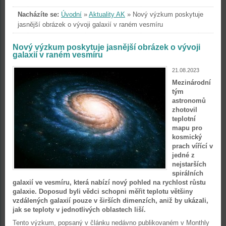
Nacházíte se:
Úvodní
»
Aktuality AK
»
Nový výzkum poskytuje
jasnější obrázek o vývoji galaxií v raném vesmíru
Nový výzkum poskytuje jasnější obrázek o vývoji
galaxií v raném vesmíru
21.08.2023
Mezinárodní
tým
astronomů
zhotovil
teplotní
mapu pro
kosmický
prach vířící v
jedné z
nejstarších
spirálních
galaxií ve vesmíru, která nabízí nový pohled na rychlost růstu
galaxie. Doposud byli vědci schopni měřit teplotu většiny
vzdálených galaxií pouze v širších dimenzích, aniž by ukázali,
jak se teploty v jednotlivých oblastech liší.
Tento výzkum, popsaný v článku nedávno publikovaném v Monthly