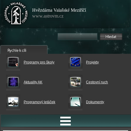
Hvězdárna Valašské Meziříčí
www.astrovm.cz
Programy pro školy
Projekty
Aktuality AK
Cestovní ruch
Programový letáček
Dokumenty