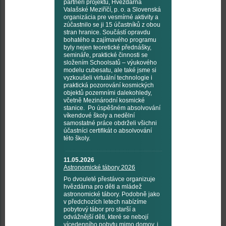
partneři projektu, Hvězdárna
Valašské Meziříčí, p. o. a Slovenská
organizácia pre vesmírné aktivity a
zúčastnilo se ji 15 účastníků z obou
stran hranice. Součástí opravdu
bohatého a zajímavého programu
byly nejen teoretické přednášky,
semináře, praktické činnosti se
složením Schoolsatů – výukového
modelu cubesatu, ale také jsme si
vyzkoušeli virtuální technologie i
praktická pozorování kosmických
objektů pozemními dalekohledy,
včetně Mezinárodní kosmické
stanice. Po úspěšném absolvování
víkendové školy a nedělní
samostatné práce obdrželi všichni
účastníci certifikát o absolvování
této školy.
11.05.2026
Astronomické tábory 2026
Po dvouleté přestávce organizuje
hvězdárna pro děti a mládež
astronomické tábory. Podobně jako
v předchozích letech nabízíme
pobytový tábor pro starší a
odvážnější děti, které se nebojí
vícedenního pobytu mimo domov, i