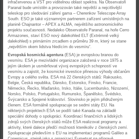
infračervenou a VST pro viditelnou oblast spektra. Na Observatoři
Paranal bude umístěn a provozován také největší a nejcitlivější
teleskop pro sledování záření gama – Cherenkov Telescope Array
South. ESO je také významným partnerem zařízení umístěných na
planině Chajnantor – APEX a ALMA, největšího astronomického
projektu současnosti. Nedaleko Observatoře Paranal, na hoře Cerro
Armazones, staví ESO nový dalekohled ELT (Extrémně velký
dalekohled) s primárním zrcadlem o průměru 39 m, který se stane
„největším okem lidstva hledícím do vesmíru“.
Evropská kosmická agentura
(ESA) je evropskou branou do
vesmíru. ESA je mezivládní organizace založená v roce 1975 a
jejím úkolem je usměrňovat vývoj evropských schopností ve
vesmíru a zajistit, že kosmické investice přinesou výhody občanům
Evropy a celého světa. ESA má 22 členských států: Rakousko,
Belgie, Česká republika, Dánsko, Estonsko, Finsko, Francie,
Německo, Řecko, Maďarsko, Irsko, Itálie, Lucembursko, Nizozemí,
Norsko, Polsko, Portugalsko, Rumunsko, Španělsko, Švédsko,
Švýcarsko a Spojené království. Slovinsko je jejím přidruženým
členem. ESA formálně spolupracuje se sedmi státy EU. Na
některých projektech ESA se podílí také Kanada na základě
speciální dohody o spolupráci. Koordinací finančních a lidských
zdrojů svých členských států může ESA realizovat programy a
aktivity, které dalece předčí možnosti kterékoliv z členských zemí.
Spolupracuje především s EU na implementaci programů Galileo a
Copernicus, stejně jako s organizací Eumetsat na přípravě