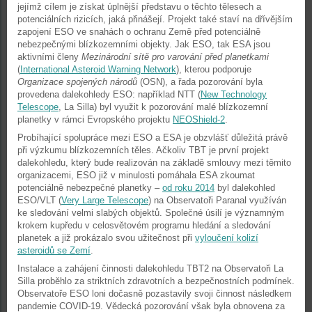
jejímž cílem je získat úplnější představu o těchto tělesech a
potenciálních rizicích, jaká přinášejí. Projekt také staví na dřívějším
zapojení ESO ve snahách o ochranu Země před potenciálně
nebezpečnými blízkozemními objekty. Jak ESO, tak ESA jsou
aktivními členy
Mezinárodní sítě pro varování před planetkami
(
International Asteroid Warning Network
), kterou podporuje
Organizace spojených národů
(OSN), a řada pozorování byla
provedena dalekohledy ESO: například NTT (
New Technology
Telescope
, La Silla) byl využit k pozorování malé blízkozemní
planetky v rámci Evropského projektu
NEOShield-2
.
Probíhající spolupráce mezi ESO a ESA je obzvlášť důležitá právě
při výzkumu blízkozemních těles. Ačkoliv TBT je první projekt
dalekohledu, který bude realizován na základě smlouvy mezi těmito
organizacemi, ESO již v minulosti pomáhala ESA zkoumat
potenciálně nebezpečné planetky –
od roku 2014
byl dalekohled
ESO/VLT (
Very Large Telescope
) na Observatoři Paranal využíván
ke sledování velmi slabých objektů. Společné úsilí je významným
krokem kupředu v celosvětovém programu hledání a sledování
planetek a již prokázalo svou užitečnost při
vyloučení kolizí
asteroidů se Zemí
.
Instalace a zahájení činnosti dalekohledu TBT2 na Observatoři La
Silla proběhlo za striktních zdravotních a bezpečnostních podmínek.
Observatoře ESO loni dočasně pozastavily svoji činnost následkem
pandemie COVID-19. Vědecká pozorování však byla obnovena za