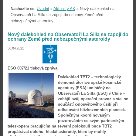
Nacházíte se:
Úvodní
»
Aktuality AK
»
Nový dalekohled na
Observatoři La Silla se zapojí do ochrany Země před
nebezpečnými asteroidy
Nový dalekohled na Observatoři La Silla se zapojí do
ochrany Země před nebezpečnými asteroidy
30.04.2021
ESO 007/21 tisková zpráva
Dalekohled TBT2 – technologický
demonstrátor Evropské kosmické
agentury (ESA) umístěný na
Observatoři La Silla (ESO) v Chile –
zahájil svůj operační provoz a stal se
součástí celosvětového úsilí při
odhalování blízkozemních planetek.
Společným koordinovaným
pozorováním se svým partnerským
teleskopem pracujícím na severní polokouli bude TBT2
propátrávat oblohu, hledat asteroidy, které by mohly