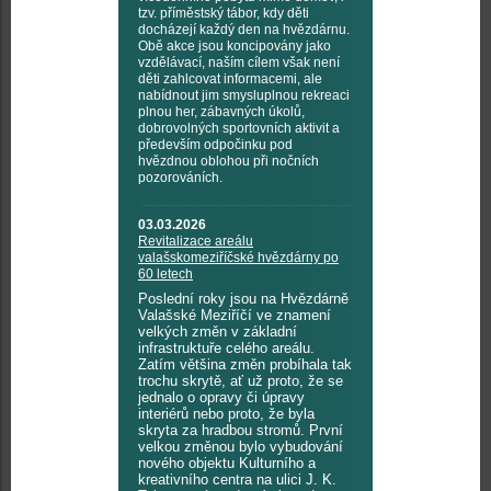
tzv. příměstský tábor, kdy děti
docházejí každý den na hvězdárnu.
Obě akce jsou koncipovány jako
vzdělávací, naším cílem však není
děti zahlcovat informacemi, ale
nabídnout jim smysluplnou rekreaci
plnou her, zábavných úkolů,
dobrovolných sportovních aktivit a
především odpočinku pod
hvězdnou oblohou při nočních
pozorováních.
03.03.2026
Revitalizace areálu
valašskomeziříčské hvězdárny po
60 letech
Poslední roky jsou na Hvězdárně
Valašské Meziříčí ve znamení
velkých změn v základní
infrastruktuře celého areálu.
Zatím většina změn probíhala tak
trochu skrytě, ať už proto, že se
jednalo o opravy či úpravy
interiérů nebo proto, že byla
skryta za hradbou stromů. První
velkou změnou bylo vybudování
nového objektu Kulturního a
kreativního centra na ulici J. K.