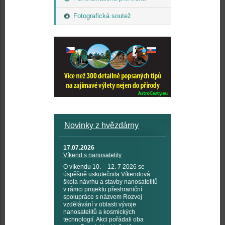
Fotografická soutež
Novinky z hvězdárny
17.07.2026
Víkend s nanosatelity
O víkendu 10. – 12. 7 2026 se
úspěšně uskutečnila Víkendová
škola návrhu a stavby nanosatelitů
v rámci projektu přeshraniční
spolupráce s názvem Rozvoj
vzdělávání v oblasti vývoje
nanosatelitů a kosmických
technologií. Akci pořádali oba