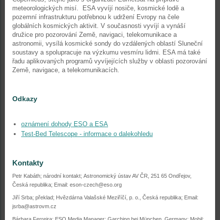
meteorologických misí. ESA vyvíjí nosiče, kosmické lodě a
pozemní infrastrukturu potřebnou k udržení Evropy na čele
globálních kosmických aktivit. V současnosti vyvíjí a vynáší
družice pro pozorování Země, navigaci, telekomunikace a
astronomii, vysílá kosmické sondy do vzdálených oblastí Sluneční
soustavy a spolupracuje na výzkumu vesmíru lidmi. ESA má také
řadu aplikovaných programů vyvíjejících služby v oblasti pozorování
Země, navigace, a telekomunikacích.
Odkazy
oznámení dohody ESO a ESA
Test-Bed Telescope - informace o dalekohledu
Kontakty
Petr Kabáth; národní kontakt; Astronomický ústav AV ČR, 251 65 Ondřejov,
Česká republika; Email: eson-czech@eso.org
Jiří Srba; překlad; Hvězdárna Valašské Meziříčí, p. o., Česká republika; Email:
jsrba@astrovm.cz
Bárbara Ferreira; ESO Media Manager; Garching bei München, Germany; Mobil: