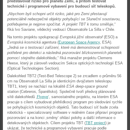
představovat riziko pro planetu Zemi, a přitom testovat
technické i programové vybavení pro budoucí síť teleskopů.
„
Abychom byli schopni určit riziko, jaké pro Zemi přestavují
potenciálně nebezpečné objekty pohybující se Sluneční soustavou,
potřebujeme je nejprve spočítat. A projekt TBT k tomu směřuje
,“
říká Ivo Saviane, vědecký vedoucí Observatoře La Silla v Chile.
Na tomto projektu spolupracují
Evropská jižní observatoř
(ESO) a
Evropská kosmická agentura
(
European Space Agency
, ESA).
„
Jedná se o testovací zařízení, které má demonstrovat schopnosti
potřebné pro detekci a následná pozorování blízkozemních planetek
pomocí stejného dalekohledu
,“ říká manažer projektu Clemens
Heese, který je zároveň vedoucím Sekce optických technologií ESA
(Optical Technologies Section).
Dalekohled TBT2 (Test-Bed Telescope 2) se zrcadlem o průměru 56
cm na Observatoři La Silla je identickým dvojčetem teleskopu
TBT1, který se nachází na lokalitě
ESA deep-space ground
station
(Cebreros, Španělsko). Společně tvoří předvoj plánované
sítě dalekohledů ‚
Flyeye
‘, samostatného projektu, na kterém ESA
pracuje s cílem vybudovat přehlídkový program pro sledování rychle
se pohybujících kosmických objektů. Tato budoucí síť bude zcela
robotická – specializovaný software v reálném čase připraví program
pozorování a na konci ‚směny‘ ohlásí polohy a další informace o
detekovaných objektech. Cílem projektu TBT (
TBT project
) je
ukázat, že technické a programové vybavení pracuje podle