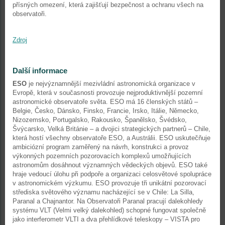
přísných omezení, která zajišťují bezpečnost a ochranu všech na
observatoři.
Zdroj
Další informace
ESO
je nejvýznamnější mezivládní astronomická organizace v
Evropě, která v současnosti provozuje nejproduktivnější pozemní
astronomické observatoře světa. ESO má 16 členských států –
Belgie, Česko, Dánsko, Finsko, Francie, Irsko, Itálie, Německo,
Nizozemsko, Portugalsko, Rakousko, Španělsko, Švédsko,
Švýcarsko, Velká Británie – a dvojici strategických partnerů – Chile,
která hostí všechny observatoře ESO, a Austrálii. ESO uskutečňuje
ambiciózní program zaměřený na návrh, konstrukci a provoz
výkonných pozemních pozorovacích komplexů umožňujících
astronomům dosáhnout významných vědeckých objevů. ESO také
hraje vedoucí úlohu při podpoře a organizaci celosvětové spolupráce
v astronomickém výzkumu. ESO provozuje tři unikátní pozorovací
střediska světového významu nacházející se v Chile: La Silla,
Paranal a Chajnantor. Na Observatoři Paranal pracují dalekohledy
systému VLT (Velmi velký dalekohled) schopné fungovat společně
jako interferometr VLTI a dva přehlídkové teleskopy – VISTA pro