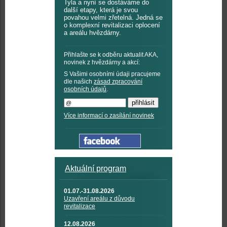
Tyla a nyní se dostáváme do
další etapy, která je svou
povahou velmi zřetelná. Jedná se
o komplexní revitalizaci oplocení
a areálu hvězdárny.
Přihlašte se k odběru aktualit AKA,
novinek z hvězdárny a akcí:
S Vašimi osobními údaji pracujeme
dle našich
zásad zpracování
osobních údajů
.
Více informací o zasílání novinek
Aktuální program
01.07.-31.08.2026
Uzavření areálu z důvodu
revitalizace
12.08.2026