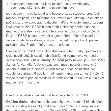
pochopení procesů, jak jsou radiační pásy ovlivňovány
geomagnetickými bouřemi a podobnými jevy
Od navedení na oběžnou dráhu budou družice studovat prostředí
radiačních pásů, kde můžeme očekávat hlavní aktivity kosmického
počasí, a to ve spolupráci s dalšími (i dříve vypuštěnými) družicemi.
Dvě nové družice RBSP budou měřit elektricky nabité částice,
magnetická a elektrická pole, která vyplňují prostor v okolí Země.
Družice RBSP budou provádět stejná měření, přičemž poletí za
sebou po identické dráze, což pomůže vědcům pochopit, jak se
radiační pásy Země mění v prostoru a čase.
Dvojice družic RBSP byla zkonstruována k tomu, aby operovala v
srdci neviditelných radiačních pásů Země pojmenovaných podle
svého objevitele
Van Allenovy radiační pásy
(objevil je v roce 1958
James A. Van Allen). Jejich existenci znovu potvrdily americké i
sovětské družice či sondy. Vnitřní radiační pás se nachází ve
vzdálenosti zhruba 6 500 km nad horními vrstvami atmosféry Země,
vnější radiační pás se rozkládá ve vzdálenosti 13 000 až 42 000 km
nad zemským povrchem.
Uveďme si některá základní fakta k projektu družic RBSP:
Oběžná dráha
– družice se budou pohybovat po téměř identických,
velmi protáhlých eliptických drahách kolem Země. Perigeum jejich
drah se bude nacházet ve vzdálenosti 500 a 675 km od zemského