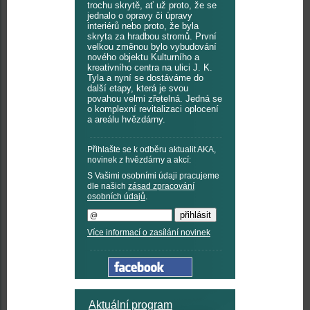
trochu skrytě, ať už proto, že se
jednalo o opravy či úpravy
interiérů nebo proto, že byla
skryta za hradbou stromů. První
velkou změnou bylo vybudování
nového objektu Kulturního a
kreativního centra na ulici J. K.
Tyla a nyní se dostáváme do
další etapy, která je svou
povahou velmi zřetelná. Jedná se
o komplexní revitalizaci oplocení
a areálu hvězdárny.
Přihlašte se k odběru aktualit AKA,
novinek z hvězdárny a akcí:
S Vašimi osobními údaji pracujeme
dle našich
zásad zpracování
osobních údajů
.
Více informací o zasílání novinek
Aktuální program