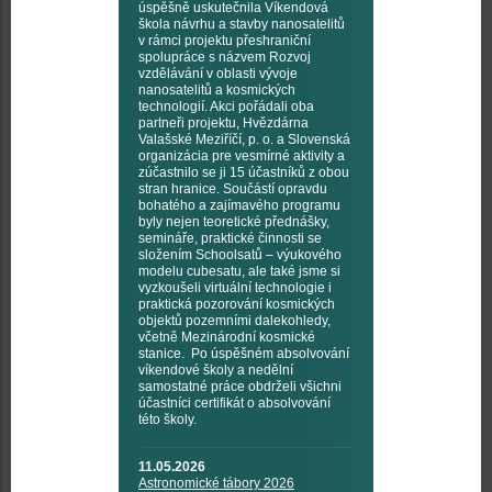
úspěšně uskutečnila Víkendová
škola návrhu a stavby nanosatelitů
v rámci projektu přeshraniční
spolupráce s názvem Rozvoj
vzdělávání v oblasti vývoje
nanosatelitů a kosmických
technologií. Akci pořádali oba
partneři projektu, Hvězdárna
Valašské Meziříčí, p. o. a Slovenská
organizácia pre vesmírné aktivity a
zúčastnilo se ji 15 účastníků z obou
stran hranice. Součástí opravdu
bohatého a zajímavého programu
byly nejen teoretické přednášky,
semináře, praktické činnosti se
složením Schoolsatů – výukového
modelu cubesatu, ale také jsme si
vyzkoušeli virtuální technologie i
praktická pozorování kosmických
objektů pozemními dalekohledy,
včetně Mezinárodní kosmické
stanice. Po úspěšném absolvování
víkendové školy a nedělní
samostatné práce obdrželi všichni
účastníci certifikát o absolvování
této školy.
11.05.2026
Astronomické tábory 2026