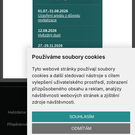
01.07.-31.08.2026
Uzavření areálu z důvodu
revitalizace
12.08.2026
Hvězdný duel
27.-29.11.2026
KOSMONAUTIKA, RAKETOVÁ
TECHNIKA A KOSMICKÉ
Používáme soubory cookies
TECHNOLOGIE
Tyto webové stránky používají soubory
cookies a další sledovací nástroje s cílem
vylepšení uživatelského prostředí, zobrazení
přizpůsobeného obsahu a reklam, analýzy
návštěvnosti webových stránek a zjištění
zdroje návštěvnosti.
Hvězdárna Valašské Meziříčí, příspěvková organizace, Vsetínská 78, 757
SOUHLASÍM
01 Valašské Meziříčí
Příspěvková organizace Zlínského kraje. Telefon:
571 611 928
, Mobil:
777
ODMÍTÁM
277 134
, E-mail:
info@astrovm.cz