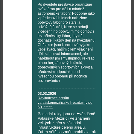
Po dvouleté přestávce organizuje
hvězdárna pro děti a mládež
astronomické tábory. Podobně jako
v předchozích letech nabízíme
pobytový tábor pro starší a
odvážnější děti, které se nebojí
vícedenního pobytu mimo domov, i
tzv. příměstský tábor, kdy děti
docházejí každý den na hvězdárnu.
Obě akce jsou koncipovány jako
vzdělávací, naším cílem však není
děti zahlcovat informacemi, ale
nabídnout jim smysluplnou rekreaci
plnou her, zábavných úkolů,
dobrovolných sportovních aktivit a
především odpočinku pod
hvězdnou oblohou při nočních
pozorováních.
03.03.2026
Revitalizace areálu
valašskomeziříčské hvězdárny po
60 letech
Poslední roky jsou na Hvězdárně
Valašské Meziříčí ve znamení
velkých změn v základní
infrastruktuře celého areálu.
Zatím většina změn probíhala tak