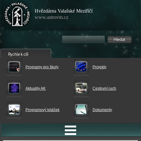
Hvězdárna Valašské Meziříčí
www.astrovm.cz
Programy pro školy
Projekty
Aktuality AK
Cestovní ruch
Programový letáček
Dokumenty