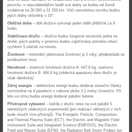
povrchu, v nejvzdálenějším bodě své dráhy se budou od Země
vzdalovat na 30 050 a 31 250 km. Vůči zemskému rovníku budou
jejich dráhy skloněny o 10°.
Oběžná doba
– obě družice vykonají jeden oběh přibližně za 9
hodin.
Stabilizace družic
– družice budou fungovat nezávisle jedna na
druhé, jejich polohy v prostoru budou zajišťovány pomalou rotací
rychlostí 5 otáček za minutu.
Životnost
– minimální plánovaná životnost je 2 roky, předpokládá se
prodloužení mise.
Hmotnost
– startovní hmotnost družice A: 647,6 kg; startovní
hmotnost družice B: 666,6 kg (vědecká aparatura obou družic je
však identická).
Zdroj energie
– elektrickou energii budou dodávat sluneční články
rozmístěné na 4 panelech o celkové ploše 3,2 metry čtvereční. Při
letu ve stínu budou energii dodávat palubní baterie.
Přístrojové vybavení
– každá z družic nese na své palubě 5
identických vědeckých experimentů (pro realizaci některých z nich
bude sloužit více přístrojů): The Energetic Particle, Composition,
and Thermal Plasma Suite (ECT), the Electric and Magnetic Field
Instrument Suite and Integrated Science (EMFISIS), the Electric
Field and Waves Suite (EFW), the Radiation Belt Storm Probes Ion