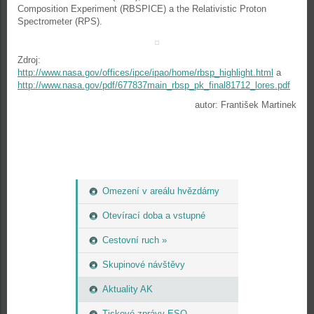
Composition Experiment (RBSPICE) a the Relativistic Proton
Spectrometer (RPS).
Zdroj:
http://www.nasa.gov/offices/ipce/ipao/home/rbsp_highlight.html
a
http://www.nasa.gov/pdf/677837main_rbsp_pk_final81712_lores.pdf
autor: František Martinek
Omezení v areálu hvězdárny
Otevírací doba a vstupné
Cestovní ruch »
Skupinové návštěvy
Aktuality AK
Tiskové zprávy ESO