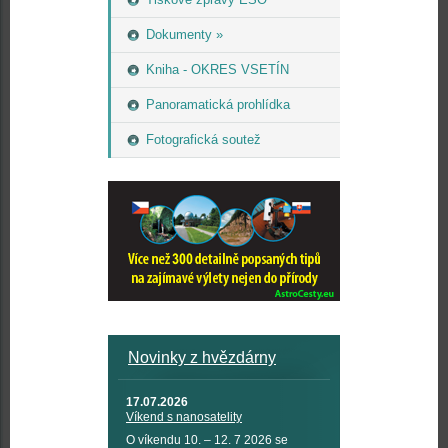
Dokumenty »
Kniha - OKRES VSETÍN
Panoramatická prohlídka
Fotografická soutež
Novinky z hvězdárny
17.07.2026
Víkend s nanosatelity
O víkendu 10. – 12. 7 2026 se