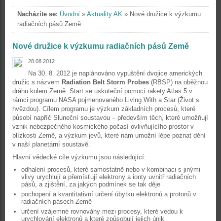
Nacházíte se:
Úvodní
»
Aktuality AK
»
Nové družice k výzkumu
radiačních pásů Země
Nové družice k výzkumu radiačních pásů Země
28.08.2012
Na 30. 8. 2012 je naplánováno vypuštění dvojice amerických
družic s názvem
Radiation Belt Storm Probes
(RBSP) na oběžnou
dráhu kolem Země. Start se uskuteční pomocí rakety Atlas 5 v
rámci programu NASA pojmenovaného Living With a Star (Život s
hvězdou). Cílem programu je výzkum základních procesů, které
působí napříč Sluneční soustavou – především těch, které umožňují
vznik nebezpečného kosmického počasí ovlivňujícího prostor v
blízkosti Země, a výzkum jevů, které nám umožní lépe poznat dění
v naší planetární soustavě.
Hlavní vědecké cíle výzkumu jsou následující:
odhalení procesů, které samostatně nebo v kombinaci s jinými
vlivy urychlují a přemísťují elektrony a ionty uvnitř radiačních
pásů, a zjištění, za jakých podmínek se tak děje
pochopení a kvantitativní určení úbytku elektronů a protonů v
radiačních pásech Země
určení vzájemné rovnováhy mezi procesy, které vedou k
urychlování elektronů a které způsobují jejich únik