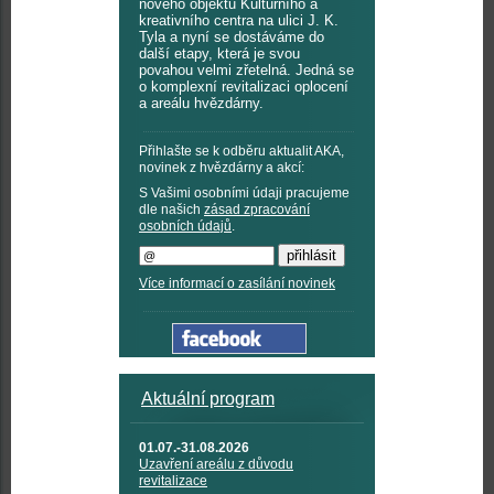
nového objektu Kulturního a
kreativního centra na ulici J. K.
Tyla a nyní se dostáváme do
další etapy, která je svou
povahou velmi zřetelná. Jedná se
o komplexní revitalizaci oplocení
a areálu hvězdárny.
Přihlašte se k odběru aktualit AKA,
novinek z hvězdárny a akcí:
S Vašimi osobními údaji pracujeme
dle našich
zásad zpracování
osobních údajů
.
Více informací o zasílání novinek
Aktuální program
01.07.-31.08.2026
Uzavření areálu z důvodu
revitalizace