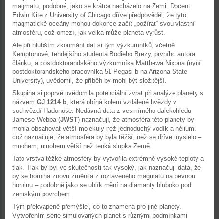
magmatu, podobné, jako se krátce nacházelo na Zemi. Docent
Edwin Kite z University of Chicago dříve předpověděl, že tyto
magmatické oceány mohou dokonce začít „požírat“ svou vlastní
atmosféru, což omezí, jak velká může planeta vyrůst.
Ale při hlubším zkoumání dat si tým výzkumníků, včetně
Kemptonové, tehdejšího studenta Bodieho Brezy, prvního autora
článku, a postdoktorandského výzkumníka Matthewa Nixona (nyní
postdoktorandského pracovníka 51 Pegasi b na Arizona State
University), uvědomil, že příběh by mohl být složitější.
Skupina si poprvé uvědomila potenciální zvrat při analýze planety s
názvem
GJ 1214 b
, která obíhá kolem vzdálené hvězdy v
souhvězdí Hadonoše. Nedávná data z vesmírného dalekohledu
Jamese Webba (
JWST
) naznačují, že atmosféra této planety by
mohla obsahovat větší molekuly než jednoduchý vodík a hélium,
což naznačuje, že atmosféra by byla těžší, než se dříve myslelo –
mnohem, mnohem větší než tenká slupka Země.
Tato vrstva těžké atmosféry by vytvořila extrémně vysoké teploty a
tlak. Tlak by byl ve skutečnosti tak vysoký, jak naznačují data, že
by se hornina znovu změnila z roztaveného magmatu na pevnou
horninu – podobně jako se uhlík mění na diamanty hluboko pod
zemským povrchem.
Tým překvapeně přemýšlel, co to znamená pro jiné planety.
Vytvořením série simulovaných planet s různými podmínkami