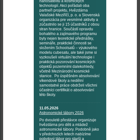
nanosatelitů a kosmických
technologií. Akci pořádali oba
partneři projektu, Hvězdárna
Valašské Meziříčí, p. o. a Slovenská
organizácia pre vesmírné aktivity a
zúčastnilo se ji 15 účastníků z obou
stran hranice. Součástí opravdu
bohatého a zajímavého programu
byly nejen teoretické přednášky,
semináře, praktické činnosti se
složením Schoolsatů – výukového
modelu cubesatu, ale také jsme si
vyzkoušeli virtuální technologie i
praktická pozorování kosmických
objektů pozemními dalekohledy,
včetně Mezinárodní kosmické
stanice. Po úspěšném absolvování
víkendové školy a nedělní
samostatné práce obdrželi všichni
účastníci certifikát o absolvování
této školy.
11.05.2026
Astronomické tábory 2026
Po dvouleté přestávce organizuje
hvězdárna pro děti a mládež
astronomické tábory. Podobně jako
v předchozích letech nabízíme
pobytový tábor pro starší a