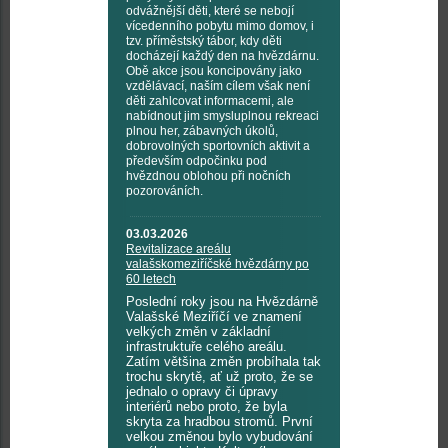
odvážnější děti, které se nebojí
vícedenního pobytu mimo domov, i
tzv. příměstský tábor, kdy děti
docházejí každý den na hvězdárnu.
Obě akce jsou koncipovány jako
vzdělávací, naším cílem však není
děti zahlcovat informacemi, ale
nabídnout jim smysluplnou rekreaci
plnou her, zábavných úkolů,
dobrovolných sportovních aktivit a
především odpočinku pod
hvězdnou oblohou při nočních
pozorováních.
03.03.2026
Revitalizace areálu
valašskomeziříčské hvězdárny po
60 letech
Poslední roky jsou na Hvězdárně
Valašské Meziříčí ve znamení
velkých změn v základní
infrastruktuře celého areálu.
Zatím většina změn probíhala tak
trochu skrytě, ať už proto, že se
jednalo o opravy či úpravy
interiérů nebo proto, že byla
skryta za hradbou stromů. První
velkou změnou bylo vybudování