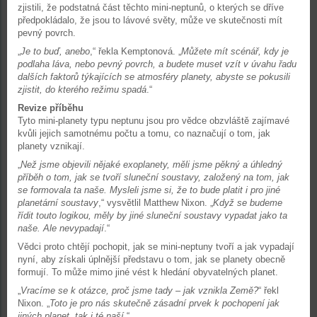
zjistili, že podstatná část těchto mini-neptunů, o kterých se dříve
předpokládalo, že jsou to lávové světy, může ve skutečnosti mít
pevný povrch.
„
Je to buď, anebo
,“ řekla Kemptonová. „
Můžete mít scénář, kdy je
podlaha láva, nebo pevný povrch, a budete muset vzít v úvahu řadu
dalších faktorů týkajících se atmosféry planety, abyste se pokusili
zjistit, do kterého režimu spadá
.“
Revize příběhu
Tyto mini-planety typu neptunu jsou pro vědce obzvláště zajímavé
kvůli jejich samotnému počtu a tomu, co naznačují o tom, jak
planety vznikají.
„
Než jsme objevili nějaké exoplanety, měli jsme pěkný a úhledný
příběh o tom, jak se tvoří sluneční soustavy, založený na tom, jak
se formovala ta naše. Mysleli jsme si, že to bude platit i pro jiné
planetární soustavy
,“ vysvětlil Matthew Nixon. „
Když se budeme
řídit touto logikou, měly by jiné sluneční soustavy vypadat jako ta
naše. Ale nevypadají
.“
Vědci proto chtějí pochopit, jak se mini-neptuny tvoří a jak vypadají
nyní, aby získali úplnější představu o tom, jak se planety obecně
formují. To může mimo jiné vést k hledání obyvatelných planet.
„
Vracíme se k otázce, proč jsme tady – jak vznikla Země?
“ řekl
Nixon. „
Toto je pro nás skutečně zásadní prvek k pochopení jak
jiných planet, tak i té naší
.“