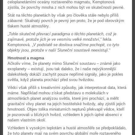
celoplanetárními oceány roztaveného magmatu, Kemptonová
zjistila, že povrchy mnoha z nich mohou být ve skutečnosti pevné.
Stát na těchto planetách by však pro člověka stále nebylo příliš
zábavné: Skalnatý povrch je pevný jen proto, že je pod obrovským
tlakem husté atmosféry.
„
Tohle skutečně převrací paradigma o těchto planetách, což je
zajímavé, protože jich je ve vesmíru velké množství
,“ řekla
Kemptonová. „
V podstatě se doslova snažíme pochopit, co tyto
objekty jsou, protože v naší Sluneční soustavě neexistují
.“
Hmotnost a magma
Ačkoliv víme, že planety mimo Sluneční soustavu – známé jako
exoplanety – existují, jsou tak daleko, že i naše nejvýkonnější
dalekohledy dokáží zachytit pouze nepřímé signály, jako je pokles
světla, když planeta prochází před svou hvězdou.
Vědci však přišli s kreativními způsoby, jak interpretovat data, která
máme. Například mohou získat představu o molekulách v
atmosférách planet analýzou světla, které jimi prochází, a měřit
gravitační vlivy planet na jejich hostitelské hvězdy, aby zjistili jejich
hmotnosti. Objev tolika miniaturních neptunů překvapil vědce, kteří
je pozorovali u blízkých hvězd, vzhledem k jejich úplné absenci v
našem vlastním okolí.
Vzhledem k vysokým teplotám a husté atmosféře se předpokládalo,
že tyto planety mají na svém povrchu globální moře roztaveného