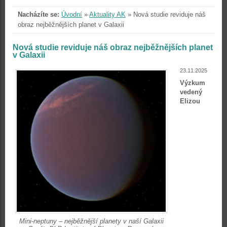
Nacházíte se:
Úvodní
»
Aktuality AK
»
Nová studie reviduje náš
obraz nejběžnějších planet v Galaxii
Nová studie reviduje náš obraz nejběžnějších planet
v Galaxii
23.11.2025
Výzkum
vedený
Elizou
Mini-neptuny – nejběžnější planety v naší Galaxii