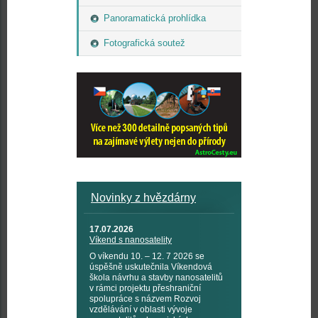
Panoramatická prohlídka
Fotografická soutež
Novinky z hvězdárny
17.07.2026
Víkend s nanosatelity
O víkendu 10. – 12. 7 2026 se
úspěšně uskutečnila Víkendová
škola návrhu a stavby nanosatelitů
v rámci projektu přeshraniční
spolupráce s názvem Rozvoj
vzdělávání v oblasti vývoje