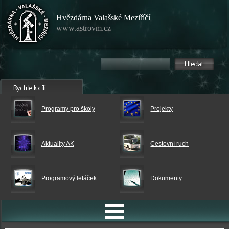
Hvězdárna Valašské Meziříčí
www.astrovm.cz
Programy pro školy
Projekty
Aktuality AK
Cestovní ruch
Programový letáček
Dokumenty