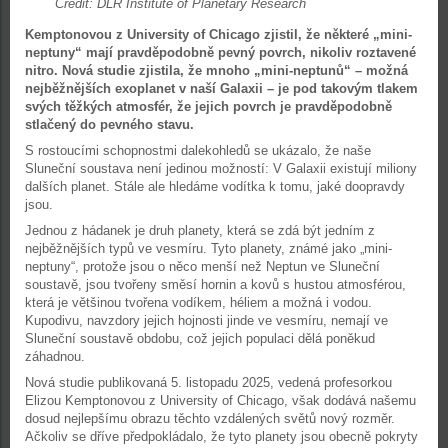
Credit: DLR Institute of Planetary Research
Kemptonovou z University of Chicago zjistil, že některé „mini-
neptuny“ mají pravděpodobně pevný povrch, nikoliv roztavené
nitro. Nová studie zjistila, že mnoho „mini-neptunů“ – možná
nejběžnějších exoplanet v naší Galaxii – je pod takovým tlakem
svých těžkých atmosfér, že jejich povrch je pravděpodobně
stlačený do pevného stavu.
S rostoucími schopnostmi dalekohledů se ukázalo, že naše
Sluneční soustava není jedinou možností: V Galaxii existují miliony
dalších planet. Stále ale hledáme vodítka k tomu, jaké doopravdy
jsou.
Jednou z hádanek je druh planety, která se zdá být jedním z
nejběžnějších typů ve vesmíru. Tyto planety, známé jako „mini-
neptuny“, protože jsou o něco menší než Neptun ve Sluneční
soustavě, jsou tvořeny směsí hornin a kovů s hustou atmosférou,
která je většinou tvořena vodíkem, héliem a možná i vodou.
Kupodivu, navzdory jejich hojnosti jinde ve vesmíru, nemají ve
Sluneční soustavě obdobu, což jejich populaci dělá poněkud
záhadnou.
Nová studie publikovaná 5. listopadu 2025, vedená profesorkou
Elizou Kemptonovou z University of Chicago, však dodává našemu
dosud nejlepšímu obrazu těchto vzdálených světů nový rozměr.
Ačkoliv se dříve předpokládalo, že tyto planety jsou obecně pokryty