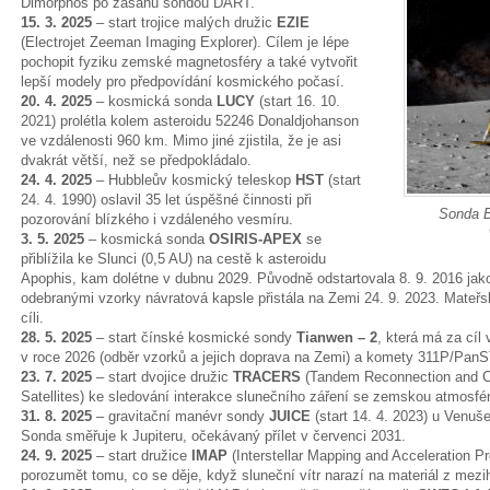
Dimorphos po zásahu sondou DART.
15. 3. 2025
– start trojice malých družic
EZIE
(Electrojet Zeeman Imaging Explorer). Cílem je lépe
pochopit fyziku zemské magnetosféry a také vytvořit
lepší modely pro předpovídání kosmického počasí.
20. 4. 2025
– kosmická sonda
LUCY
(start 16. 10.
2021) prolétla kolem asteroidu 52246 Donaldjohanson
ve vzdálenosti 960 km. Mimo jiné zjistila, že je asi
dvakrát větší, než se předpokládalo.
24. 4. 2025
– Hubbleův kosmický teleskop
HST
(start
24. 4. 1990) oslavil 35 let úspěšné činnosti při
Sonda B
pozorování blízkého i vzdáleného vesmíru.
3. 5. 2025
– kosmická sonda
OSIRIS-APEX
se
přiblížila ke Slunci (0,5 AU) na cestě k asteroidu
Apophis, kam dolétne v dubnu 2029. Původně odstartovala 8. 9. 2016 ja
odebranými vzorky návratová kapsle přistála na Zemi 24. 9. 2023. Mateř
cíli.
28. 5. 2025
– start čínské kosmické sondy
Tianwen – 2
, která má za cí
v roce 2026 (odběr vzorků a jejich doprava na Zemi) a komety 311P/Pan
23. 7. 2025
– start dvojice družic
TRACERS
(Tandem Reconnection and 
Satellites) ke sledování interakce slunečního záření se zemskou atmosfé
31. 8. 2025
– gravitační manévr sondy
JUICE
(start 14. 4. 2023) u Venuš
Sonda směřuje k Jupiteru, očekávaný přílet v červenci 2031.
24. 9. 2025
– start družice
IMAP
(Interstellar Mapping and Acceleration 
porozumět tomu, co se děje, když sluneční vítr narazí na materiál z mezi