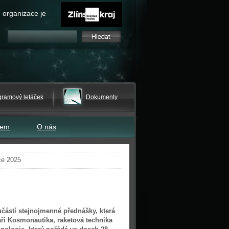
 organizace je
gramový letáček
Dokumenty
tem
O nás
ce 2025
oučástí stejnojmenné přednášky, která
ři Kosmonautika, raketová technika