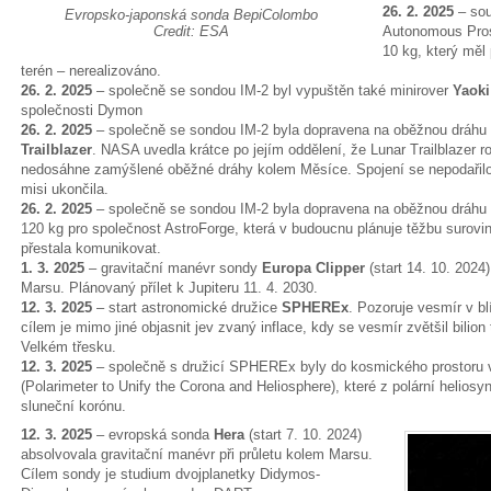
26. 2. 2025
– sou
Evropsko-japonská sonda BepiColombo
Credit: ESA
Autonomous Pros
10 kg, který měl
terén – nerealizováno.
26. 2. 2025
– společně se sondou IM-2 byl vypuštěn také minirover
Yaok
společnosti Dymon
26. 2. 2025
– společně se sondou IM-2 byla dopravena na oběžnou drá
Trailblazer
. NASA uvedla krátce po jejím oddělení, že Lunar Trailblazer r
nedosáhne zamýšlené oběžné dráhy kolem Měsíce. Spojení se nepodařil
misi ukončila.
26. 2. 2025
– společně se sondou IM-2 byla dopravena na oběžnou dráh
120 kg pro společnost AstroForge, která v budoucnu plánuje těžbu surovin
přestala komunikovat.
1. 3. 2025
– gravitační manévr sondy
Europa Clipper
(start 14. 10. 2024
Marsu. Plánovaný přílet k Jupiteru 11. 4. 2030.
12. 3. 2025
– start astronomické družice
SPHEREx
. Pozoruje vesmír v bl
cílem je mimo jiné objasnit jev zvaný inflace, kdy se vesmír zvětšil bilio
Velkém třesku.
12. 3. 2025
– společně s družicí SPHEREx byly do kosmického prostoru 
(Polarimeter to Unify the Corona and Heliosphere), které z polární helios
sluneční korónu.
12. 3. 2025
– evropská sonda
Hera
(start 7. 10. 2024)
absolvovala gravitační manévr při průletu kolem Marsu.
Cílem sondy je studium dvojplanetky Didymos-