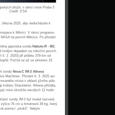
opských družic v rámci mise Proba-3
Credit: ESA
27. března 2025, aby nedocházelo k
erospace k Měsíci. V rámci programu
 NASA na povrch Měsíce. Po přistání
uštěna japonská sonda
Hakuto-R - M2
,
čil tvrdým dopadem na měsíční povrch.
rt 5. 2. 2020) při průletu 379 km od
 stupňů. Počítá se až se sklonem 33
rt sondy
Nova-C IM-2 Athena
tive Machines. Přistání 6. 3. 2025 asi
novaného místa v oblasti jižního pólu
i kráteru Shackleton. Athena přistála,
, její mise skončila necelých 12 hodin
částí sondy IM-2 byl modul nazvaný
 výšce 76 cm a hmotnosti 39 kg, který
vat pomocí „skoků“. Nebylo