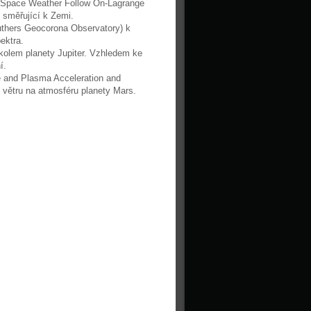
Space Weather Follow On-Lagrange
e směřující k Zemi.
uthers Geocorona Observatory) k
ektra.
 kolem planety Jupiter. Vzhledem ke
í.
 and Plasma Acceleration and
 větru na atmosféru planety Mars.