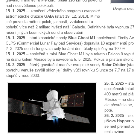
gravitační manévr u Merkuru, průlet 295 km od povrchu
nad neosvětlenou polokoulí.
Dvojice evr
15. 1. 2025
– ukončení vědeckého programu evropské
astrometrické družice
GAIA
(start 19. 12. 2013). Mimo
jiné provedla měření poloh, jasností, vzdáleností a
pohybů více než 2 miliard hvězd naší Galaxie. Definitivně byla vypnuta 
rušení jiných kosmických sond a observatoří.
15. 1. 2025
– start kosmické sondy
Blue Ghost M1
společnosti Firefly A
CLPS (Commercial Lunar Payload Services) dopravila 10 experimentů pro
2. 3. 2025 sonda fungovala celý lunární den, úkoly splněny na 100 %.
15. 1. 2025
– společně s misí Blue Ghost M1 byla raketou Falcon 9 vyp
na dráhu kolem Měsíce byla navedena 6. 5. 2025. Pokus o přistání skon
18. 2. 2025
– čtvrtý gravitační manévr evropské sondy
Solar Orbiter
(sta
povrchu Venuše zvýšil sklon její dráhy vůči rovníku Slunce ze 7,7 na 17
stupňů v roce 2030.
26. 2. 2025
– sta
společnosti Intui
400 metrů od plá
Měsíce – na okraj
ale převrátila se
poté.
26. 2. 2025
– sou
µNova Hopper
o
se měl přemísťo
realizováno.