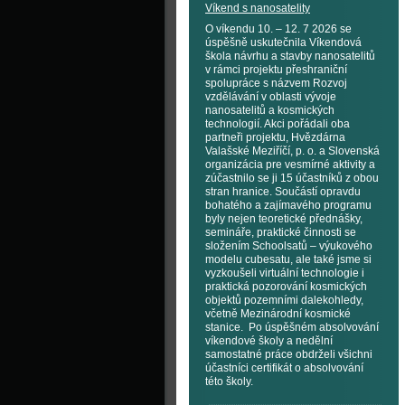
Víkend s nanosatelity
O víkendu 10. – 12. 7 2026 se
úspěšně uskutečnila Víkendová
škola návrhu a stavby nanosatelitů
v rámci projektu přeshraniční
spolupráce s názvem Rozvoj
vzdělávání v oblasti vývoje
nanosatelitů a kosmických
technologií. Akci pořádali oba
partneři projektu, Hvězdárna
Valašské Meziříčí, p. o. a Slovenská
organizácia pre vesmírné aktivity a
zúčastnilo se ji 15 účastníků z obou
stran hranice. Součástí opravdu
bohatého a zajímavého programu
byly nejen teoretické přednášky,
semináře, praktické činnosti se
složením Schoolsatů – výukového
modelu cubesatu, ale také jsme si
vyzkoušeli virtuální technologie i
praktická pozorování kosmických
objektů pozemními dalekohledy,
včetně Mezinárodní kosmické
stanice. Po úspěšném absolvování
víkendové školy a nedělní
samostatné práce obdrželi všichni
účastníci certifikát o absolvování
této školy.