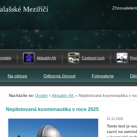
alašské Meziříčí
Zřizovatelem
rojekty
Aktuality AK
Cestovní ruch
Pro
Na obloze
Odborná činnost
Fotogalerie
Dě
Nacházíte se:
Úvodní
»
Aktuality AK
»
Nepilotovaná kosmonautika v ro
Nepilotovaná kosmonautika v roce 2025
21.11.2025
Tento text je s
zazní na seminá