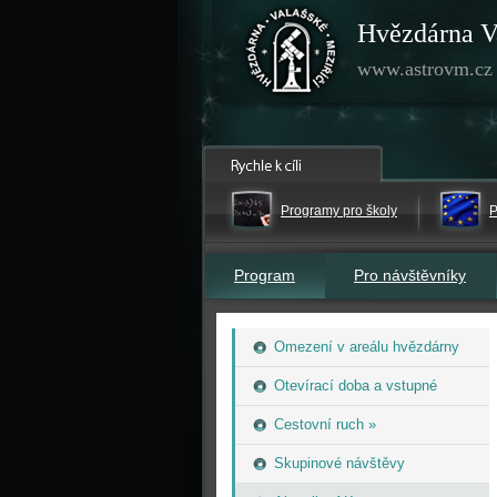
Hvězdárna V
www.astrovm.cz
Programy pro školy
P
Program
Pro návštěvníky
Omezení v areálu hvězdárny
Otevírací doba a vstupné
Cestovní ruch »
Skupinové návštěvy