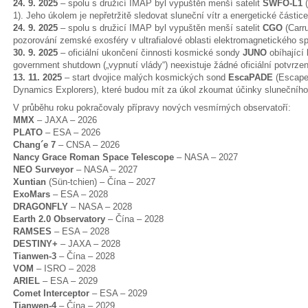
24. 9. 2025
– spolu s družicí IMAP byl vypuštěn menší satelit
SWFO-L1
(
1). Jeho úkolem je nepřetržitě sledovat sluneční vítr a energetické částic
24. 9. 2025
– spolu s družicí IMAP byl vypuštěn menší satelit
CGO
(Carr
pozorování zemské exosféry v ultrafialové oblasti elektromagnetického sp
30. 9. 2025
– oficiální ukončení činnosti kosmické sondy
JUNO
obíhající
government shutdown („vypnutí vlády“) neexistuje žádné oficiální potvrzen
13. 11. 2025
– start dvojice malých kosmických sond
EscaPADE
(Escape
Dynamics Explorers), které budou mít za úkol zkoumat účinky slunečního
V průběhu roku pokračovaly přípravy nových vesmírných observatoří:
MMX
– JAXA – 2026
PLATO
– ESA – 2026
Chang´e 7
– CNSA – 2026
Nancy Grace Roman Space Telescope
– NASA – 2027
NEO Surveyor
– NASA – 2027
Xuntian
(Sün-tchien) – Čína – 2027
ExoMars
– ESA – 2028
DRAGONFLY
– NASA – 2028
Earth 2.0 Observatory
– Čína – 2028
RAMSES
– ESA – 2028
DESTINY+
– JAXA – 2028
Tianwen-3
– Čína – 2028
VOM
– ISRO – 2028
ARIEL
– ESA – 2029
Comet Interceptor
– ESA – 2029
Tianwen-4
– Čína – 2029