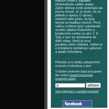
velkých změn v základní
infrastruktuře celého areálu.
Zatím většina změn probíhala tak
trochu skrytě, ať už proto, že se
jednalo o opravy či úpravy
interiérů nebo proto, že byla
skryta za hradbou stromů. První
velkou změnou bylo vybudování
nového objektu Kulturního a
kreativního centra na ulici J. K.
Tyla a nyní se dostáváme do
další etapy, která je svou
povahou velmi zřetelná. Jedná se
o komplexní revitalizaci oplocení
a areálu hvězdárny.
Přihlašte se k odběru aktualit AKA,
novinek z hvězdárny a akcí:
S Vašimi osobními údaji pracujeme
dle našich
zásad zpracování
osobních údajů
.
Více informací o zasílání novinek