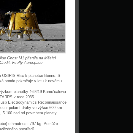
lue Ghost M1 přistála na Měsíci
Credit: Firefly Aerospace
ko OSIRIS-REx k planetce Bennu. S
ská sonda pokračuje v letu k novému
l výzkum planetky 469219 Kamoʻoalewa
STARRS v roce 2035.
Cusp Electrodynamics Reconnaissance
rou z polární dráhy ve výšce 600 km.
e, 5 100 nad od povrchem planety.
Probe) o hmotnosti 797 kg. Pomůže
hvězdného prostředí.