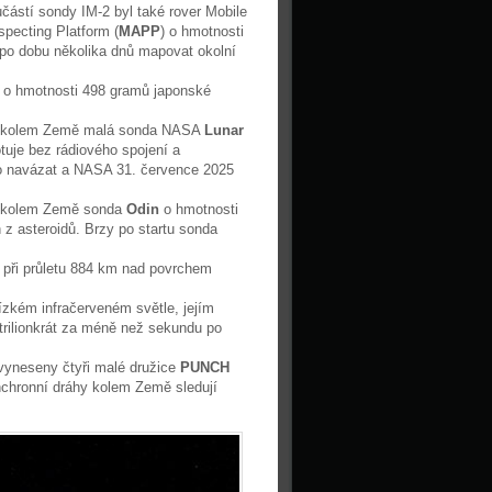
částí sondy IM-2 byl také rover Mobile
pecting Platform (
MAPP
) o hmotnosti
 po dobu několika dnů mapovat okolní
i
o hmotnosti 498 gramů japonské
hu kolem Země malá sonda NASA
Lunar
otuje bez rádiového spojení a
o navázat a NASA 31. července 2025
u kolem Země sonda
Odin
o hmotnosti
 z asteroidů. Brzy po startu sonda
) při průletu 884 km nad povrchem
ízkém infračerveném světle, jejím
n trilionkrát za méně než sekundu po
vyneseny čtyři malé družice
PUNCH
ynchronní dráhy kolem Země sledují