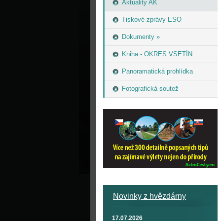
Aktuality AK
Tiskové zprávy ESO
Dokumenty »
Kniha - OKRES VSETÍN
Panoramatická prohlídka
Fotografická soutež
Novinky z hvězdárny
17.07.2026