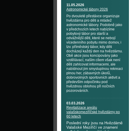
11.05.2026
Astronomické tábory 2026
Po dvouleté přestávce organizuje
hvězdárna pro děti a mládež
astronomické tábory. Podobně jako
v předchozích letech nabízíme
pobytový tábor pro starší a
odvážnější děti, které se nebojí
vícedenního pobytu mimo domov, i
tzv. příměstský tábor, kdy děti
docházejí každý den na hvězdárnu.
Obě akce jsou koncipovány jako
vzdělávací, naším cílem však není
děti zahlcovat informacemi, ale
nabídnout jim smysluplnou rekreaci
plnou her, zábavných úkolů,
dobrovolných sportovních aktivit a
především odpočinku pod
hvězdnou oblohou při nočních
pozorováních.
03.03.2026
Revitalizace areálu
valašskomeziříčské hvězdárny po
60 letech
Poslední roky jsou na Hvězdárně
Valašské Meziříčí ve znamení