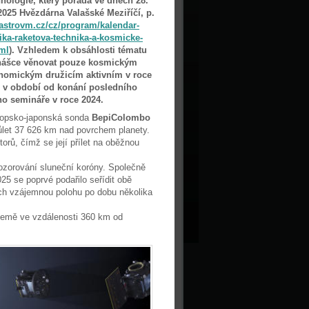
nologie, který pořádá ve dnech 28.
 2025 Hvězdárna Valašské Meziříčí, p.
astrovm.cz/cz/program/kalendar-
ka-raketova-technika-a-kosmicke-
ml
). Vzhledem k obsáhlosti tématu
nášce věnovat pouze kosmickým
nomickým družicím aktivním v roce
e v období od konání posledního
o semináře v roce 2024.
opsko-japonská sonda
BepiColombo
růlet 37 626 km nad povrchem planety.
orů, čímž se její přílet na oběžnou
zorování sluneční koróny. Společně
25 se poprvé podařilo seřídit obě
jich vzájemnou polohu po dobu několika
m Země ve vzdálenosti 360 km od