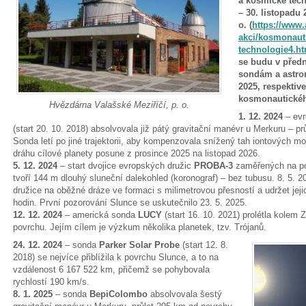
a kosmické tech
– 30. listopadu
o. (
https://www.
akci/kosmonauti
technologie4.ht
se budu v před
sondám a astro
2025, respektiv
kosmonautickéh
Hvězdárna Valašské Meziříčí, p. o.
1. 12. 2024
– evr
(start 20. 10. 2018) absolvovala již pátý gravitační manévr u Merkuru – p
Sonda letí po jiné trajektorii, aby kompenzovala snížený tah iontových mot
dráhu cílové planety posune z prosince 2025 na listopad 2026.
5. 12. 2024
– start dvojice evropských družic
PROBA-3
zaměřených na po
tvoří 144 m dlouhý sluneční dalekohled (koronograf) – bez tubusu. 8. 5. 20
družice na oběžné dráze ve formaci s milimetrovou přesností a udržet je
hodin. První pozorování Slunce se uskutečnilo 23. 5. 2025.
12. 12. 2024
– americká sonda
LUCY
(start 16. 10. 2021) prolétla kole
povrchu. Jejím cílem je výzkum několika planetek, tzv. Trójanů.
24. 12. 2024
– sonda
Parker Solar Probe
(start 12. 8.
2018) se nejvíce přiblížila k povrchu Slunce, a to na
vzdálenost 6 167 522 km, přičemž se pohybovala
rychlostí 190 km/s.
8. 1. 2025
– sonda
BepiColombo
absolvovala šestý