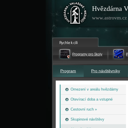
Hvězdárna V
www.astrovm.cz
Programy pro školy
P
Program
Pro návštěvníky
Omezení v areálu hvězdárny
Otevírací doba a vstupné
Cestovní ruch »
Skupinové návštěvy