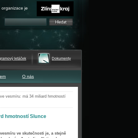
 organizace je
gramový letáček
Dokumenty
tem
O nás
 ve vesmíru: má 34 miliard hmotností
ard hmotností Slunce
vesmíru ve skutečnosti je, a stejně