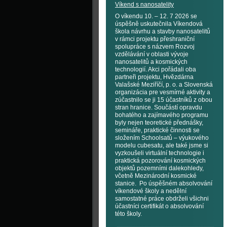
Víkend s nanosatelity
O víkendu 10. – 12. 7 2026 se
úspěšně uskutečnila Víkendová
škola návrhu a stavby nanosatelitů
v rámci projektu přeshraniční
spolupráce s názvem Rozvoj
vzdělávání v oblasti vývoje
nanosatelitů a kosmických
technologií. Akci pořádali oba
partneři projektu, Hvězdárna
Valašské Meziříčí, p. o. a Slovenská
organizácia pre vesmírné aktivity a
zúčastnilo se ji 15 účastníků z obou
stran hranice. Součástí opravdu
bohatého a zajímavého programu
byly nejen teoretické přednášky,
semináře, praktické činnosti se
složením Schoolsatů – výukového
modelu cubesatu, ale také jsme si
vyzkoušeli virtuální technologie i
praktická pozorování kosmických
objektů pozemními dalekohledy,
včetně Mezinárodní kosmické
stanice. Po úspěšném absolvování
víkendové školy a nedělní
samostatné práce obdrželi všichni
účastníci certifikát o absolvování
této školy.