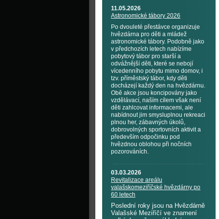
11.05.2026
Astronomické tábory 2026
Po dvouleté přestávce organizuje
hvězdárna pro děti a mládež
astronomické tábory. Podobně jako
v předchozích letech nabízíme
pobytový tábor pro starší a
odvážnější děti, které se nebojí
vícedenního pobytu mimo domov, i
tzv. příměstský tábor, kdy děti
docházejí každý den na hvězdárnu.
Obě akce jsou koncipovány jako
vzdělávací, naším cílem však není
děti zahlcovat informacemi, ale
nabídnout jim smysluplnou rekreaci
plnou her, zábavných úkolů,
dobrovolných sportovních aktivit a
především odpočinku pod
hvězdnou oblohou při nočních
pozorováních.
03.03.2026
Revitalizace areálu
valašskomeziříčské hvězdárny po
60 letech
Poslední roky jsou na Hvězdárně
Valašské Meziříčí ve znamení