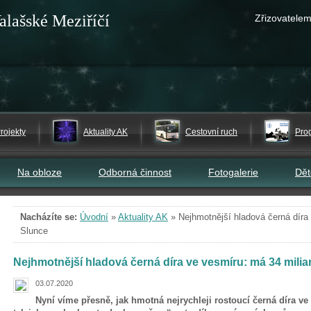
alašské Meziříčí
Zřizovatelem
rojekty
Aktuality AK
Cestovní ruch
Pro
Na obloze
Odborná činnost
Fotogalerie
Dě
Nacházíte se:
Úvodní
»
Aktuality AK
»
Nejhmotnější hladová černá díra
Slunce
Nejhmotnější hladová černá díra ve vesmíru: má 34 mili
03.07.2020
Nyní víme přesně, jak hmotná nejrychleji rostoucí černá díra ve 