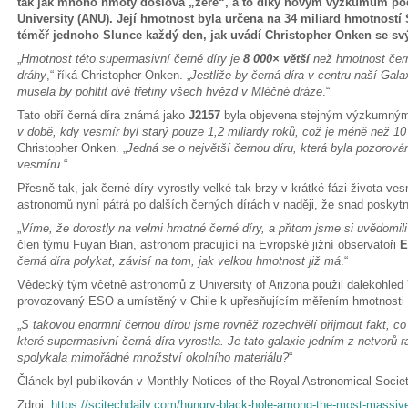
tak jak mnoho hmoty doslova „žere“, a to díky novým výzkumům pod
University (ANU). Její hmotnost byla určena na 34 miliard hmotností 
téměř jednoho Slunce každý den, jak uvádí Christopher Onken se sv
„
Hmotnost této supermasivní černé díry je
8 000× větší
než hmotnost čern
dráhy
,“ říká Christopher Onken. „
Jestliže by černá díra v centru naší Gala
musela by pohltit dvě třetiny všech hvězd v Mléčné dráze
.“
Tato obří černá díra známá jako
J2157
byla objevena stejným výzkumným
v době, kdy vesmír byl starý pouze 1,2 miliardy roků, což je méně než 
Christopher Onken. „
Jedná se o největší černou díru, která byla pozorová
vesmíru
.“
Přesně tak, jak černé díry vyrostly velké tak brzy v krátké fázi života ve
astronomů nyní pátrá po dalších černých dírách v naději, že snad poskyt
„
Víme, že dorostly na velmi hmotné černé díry, a přitom jsme si uvědomili
člen týmu Fuyan Bian, astronom pracující na Evropské jižní observatoři
černá díra polykat, závisí na tom, jak velkou hmotnost již má
.“
Vědecký tým včetně astronomů z University of Arizona použil dalekohled 
provozovaný ESO a umístěný v Chile k upřesňujícím měřením hmotnosti č
„
S takovou enormní černou dírou jsme rovněž rozechvělí přijmout fakt, c
které supermasivní černá díra vyrostla. Je tato galaxie jedním z netvorů 
spolykala mimořádné množství okolního materiálu?
“
Článek byl publikován v Monthly Notices of the Royal Astronomical Societ
Zdroj:
https://scitechdaily.com/hungry-black-hole-among-the-most-massive-i