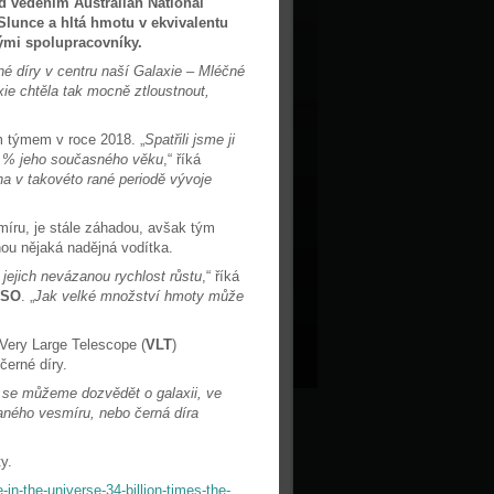
 vedením Australian National
Slunce a hltá hmotu v ekvivalentu
ými spolupracovníky.
é díry v centru naší Galaxie – Mléčné
xie chtěla tak mocně ztloustnout,
 týmem v roce 2018. „
Spatřili jsme ji
10 % jeho současného věku
,“ říká
na v takovéto rané periodě vývoje
smíru, je stále záhadou, avšak tým
nou nějaká nadějná vodítka.
 jejich nevázanou rychlost růstu
,“ říká
ESO
. „
Jak velké množství hmoty může
Very Large Telescope (
VLT
)
erné díry.
o se můžeme dozvědět o galaxii, ve
raného vesmíru, nebo černá díra
y.
n-the-universe-34-billion-times-the-