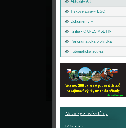
Aktuality AK
Tiskové zprávy ESO
Dokumenty »
Kniha - OKRES VSETÍN
Panoramatická prohlídka
Fotografická soutež
Novinky z hvězdárny
17.07.2026