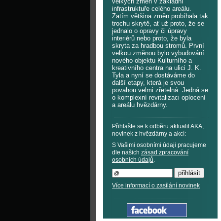
velkých změn v základní
infrastruktuře celého areálu.
Zatím většina změn probíhala tak
trochu skrytě, ať už proto, že se
jednalo o opravy či úpravy
interiérů nebo proto, že byla
skryta za hradbou stromů. První
velkou změnou bylo vybudování
nového objektu Kulturního a
kreativního centra na ulici J. K.
Tyla a nyní se dostáváme do
další etapy, která je svou
povahou velmi zřetelná. Jedná se
o komplexní revitalizaci oplocení
a areálu hvězdárny.
Přihlašte se k odběru aktualit AKA,
novinek z hvězdárny a akcí:
S Vašimi osobními údaji pracujeme
dle našich
zásad zpracování
osobních údajů
.
Více informací o zasílání novinek