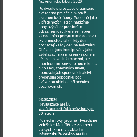
Astronomické tábory 2026
Po dvouleté přestávce organizuje
hvězdárna pro děti a mládež
astronomické tábory. Podobně jako
v předchozích letech nabízíme
pobytový tábor pro starší a
odvážnější děti, které se nebojí
vícedenního pobytu mimo domov, i
tzv. příměstský tábor, kdy děti
docházejí každý den na hvězdárnu.
Obě akce jsou koncipovány jako
vzdělávací, naším cílem však není
děti zahlcovat informacemi, ale
nabídnout jim smysluplnou rekreaci
plnou her, zábavných úkolů,
dobrovolných sportovních aktivit a
především odpočinku pod
hvězdnou oblohou při nočních
pozorováních.
03.03.2026
Revitalizace areálu
valašskomeziříčské hvězdárny po
60 letech
Poslední roky jsou na Hvězdárně
Valašské Meziříčí ve znamení
velkých změn v základní
infrastruktuře celého areálu.