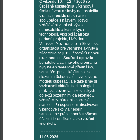
O víkendu 10. – 12. 7 2026 se
úspěšně uskutečnila Víkendová
škola návrhu a stavby nanosatelitů
v rámci projektu přeshraniční
spolupráce s názvem Rozvoj
vzdělávání v oblasti vývoje
nanosatelitů a kosmických
technologií. Akci pořádali oba
partneři projektu, Hvězdárna
Valašské Meziříčí, p. o. a Slovenská
organizácia pre vesmírné aktivity a
zúčastnilo se ji 15 účastníků z obou
stran hranice. Součástí opravdu
bohatého a zajímavého programu
byly nejen teoretické přednášky,
semináře, praktické činnosti se
složením Schoolsatů – výukového
modelu cubesatu, ale také jsme si
vyzkoušeli virtuální technologie i
praktická pozorování kosmických
objektů pozemními dalekohledy,
včetně Mezinárodní kosmické
stanice. Po úspěšném absolvování
víkendové školy a nedělní
samostatné práce obdrželi všichni
účastníci certifikát o absolvování
této školy.
11.05.2026