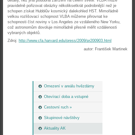
detaily, než jiná podobná zařízení na celém světě. VLBA může
pravidelně pořizovat obrázky několiksetkrát podrobnější než je
schopen získat Hubblův kosmický dalekohled HST. Mimořádně
velkou rozlišovací schopnost VLBA můžeme přirovnat ke
schopnosti číst noviny v Los Angeles ze vzdáleného New Yorku,
což astronomům dovoluje mimořádně přesně měřit vzdálenosti
vybraných objektů.
Zdroj:
http://www.cfa.harvard.edu/press/2009/pr200903.html
autor: František Martinek
Omezení v areálu hvězdárny
Otevírací doba a vstupné
Cestovní ruch »
Skupinové návštěvy
Aktuality AK