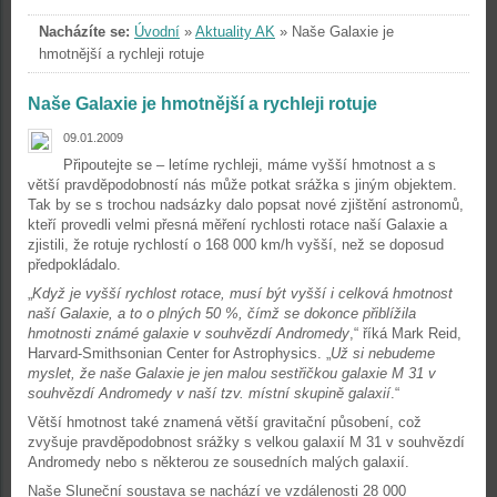
Nacházíte se:
Úvodní
»
Aktuality AK
»
Naše Galaxie je
hmotnější a rychleji rotuje
Naše Galaxie je hmotnější a rychleji rotuje
09.01.2009
Připoutejte se – letíme rychleji, máme vyšší hmotnost a s
větší pravděpodobností nás může potkat srážka s jiným objektem.
Tak by se s trochou nadsázky dalo popsat nové zjištění astronomů,
kteří provedli velmi přesná měření rychlosti rotace naší Galaxie a
zjistili, že rotuje rychlostí o 168 000 km/h vyšší, než se doposud
předpokládalo.
„
Když je vyšší rychlost rotace, musí být vyšší i celková hmotnost
naší Galaxie, a to o plných 50 %, čímž se dokonce přiblížila
hmotnosti známé galaxie v souhvězdí Andromedy
,“ říká Mark Reid,
Harvard-Smithsonian Center for Astrophysics. „
Už si nebudeme
myslet, že naše Galaxie je jen malou sestřičkou galaxie M 31 v
souhvězdí Andromedy v naší tzv. místní skupině galaxií
.“
Větší hmotnost také znamená větší gravitační působení, což
zvyšuje pravděpodobnost srážky s velkou galaxií M 31 v souhvězdí
Andromedy nebo s některou ze sousedních malých galaxií.
Naše Sluneční soustava se nachází ve vzdálenosti 28 000