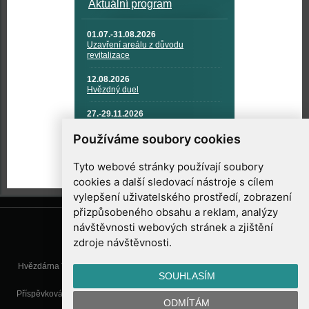
Aktuální program
01.07.-31.08.2026
Uzavření areálu z důvodu
revitalizace
12.08.2026
Hvězdný duel
27.-29.11.2026
KOSMONAUTIKA, RAKETOVÁ
TECHNIKA A KOSMICKÉ
Používáme soubory cookies
TECHNOLOGIE
Tyto webové stránky používají soubory
cookies a další sledovací nástroje s cílem
vylepšení uživatelského prostředí, zobrazení
přizpůsobeného obsahu a reklam, analýzy
návštěvnosti webových stránek a zjištění
zdroje návštěvnosti.
Hvězdárna Valašské Meziříčí, příspěvková organizace, Vsetínská 78, 757
SOUHLASÍM
01 Valašské Meziříčí
Příspěvková organizace Zlínského kraje. Telefon:
571 611 928
, Mobil:
777
ODMÍTÁM
277 134
, E-mail:
info@astrovm.cz