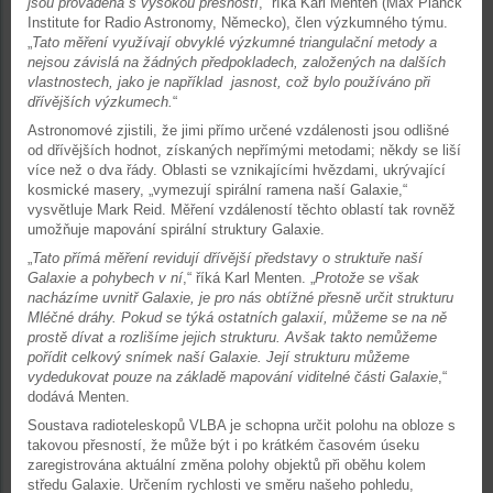
jsou prováděna s vysokou přesností
,“ říká Karl Menten (Max Planck
Institute for Radio Astronomy, Německo), člen výzkumného týmu.
„
Tato měření využívají obvyklé výzkumné triangulační metody a
nejsou závislá na žádných předpokladech, založených na dalších
vlastnostech, jako je například jasnost, což bylo používáno při
dřívějších výzkumech.
“
Astronomové zjistili, že jimi přímo určené vzdálenosti jsou odlišné
od dřívějších hodnot, získaných nepřímými metodami; někdy se liší
více než o dva řády. Oblasti se vznikajícími hvězdami, ukrývající
kosmické masery, „vymezují spirální ramena naší Galaxie,“
vysvětluje Mark Reid. Měření vzdáleností těchto oblastí tak rovněž
umožňuje mapování spirální struktury Galaxie.
„
Tato přímá měření revidují dřívější představy o struktuře naší
Galaxie a pohybech v ní
,“ říká Karl Menten. „
Protože se však
nacházíme uvnitř Galaxie, je pro nás obtížné přesně určit strukturu
Mléčné dráhy. Pokud se týká ostatních galaxií, můžeme se na ně
prostě dívat a rozlišíme jejich strukturu. Avšak takto nemůžeme
pořídit celkový snímek naší Galaxie. Její strukturu můžeme
vydedukovat pouze na základě mapování viditelné části Galaxie
,“
dodává Menten.
Soustava radioteleskopů VLBA je schopna určit polohu na obloze s
takovou přesností, že může být i po krátkém časovém úseku
zaregistrována aktuální změna polohy objektů při oběhu kolem
středu Galaxie. Určením rychlosti ve směru našeho pohledu,