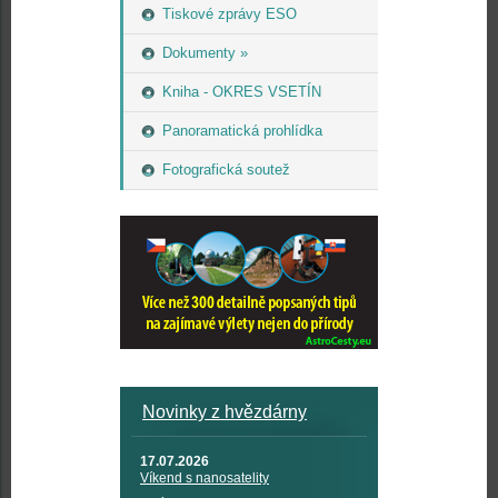
Tiskové zprávy ESO
Dokumenty »
Kniha - OKRES VSETÍN
Panoramatická prohlídka
Fotografická soutež
Novinky z hvězdárny
17.07.2026
Víkend s nanosatelity