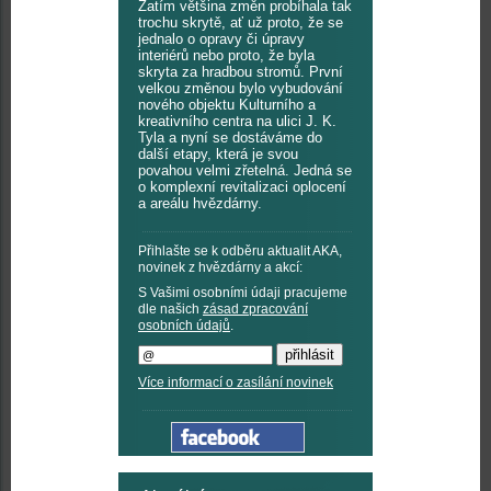
Zatím většina změn probíhala tak
trochu skrytě, ať už proto, že se
jednalo o opravy či úpravy
interiérů nebo proto, že byla
skryta za hradbou stromů. První
velkou změnou bylo vybudování
nového objektu Kulturního a
kreativního centra na ulici J. K.
Tyla a nyní se dostáváme do
další etapy, která je svou
povahou velmi zřetelná. Jedná se
o komplexní revitalizaci oplocení
a areálu hvězdárny.
Přihlašte se k odběru aktualit AKA,
novinek z hvězdárny a akcí:
S Vašimi osobními údaji pracujeme
dle našich
zásad zpracování
osobních údajů
.
Více informací o zasílání novinek