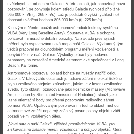
světelných let od centra Galaxie. V této oblasti, jak napovídají nová
pozorování, se pohybuje kolem středu Galaxie rychlostí přibližně
965 000 km/h (tj. 268 km/s), což je podstatně vyšší rychlost než
doposud uváděná hodnota 805 000 km/h (tj. 225 km/s).
K novým měřením použili astronomové radioteleskopy systému
VLBA (Very Long Baseline Array). Soustava VLBA je schopna
pořizovat mimořádně detailní obrázky. Na základě přesnějších
měření byla vypracována nová mapa naší Galaxie. Výzkumný tým
vědců pracoval na dlouhodobém programu měření vzdáleností a
pohybů těles v naší Galaxii. Výsledky práce byly nedávno
oznámeny na zasedání Americké astronomické společnosti v Long
Beach, Kalifornie.
Astronomové pozorovali oblasti bohaté na hvězdy napříč celou
Galaxií. V takovýchto oblastech je radiové záření molekul řídkého
plynu zesilováno stejným způsobem, jakým je v laseru zesilováno
světlo. Tyto oblasti, označované jako kosmické masery (Microwave
Amplification by Stimulated Emission of Radiation), slouží jako
jasné orientační body pro přesná pozorování rádiového záření
pomocí VLBA. Opakovaným pozorováním těchto oblastí mohou
astronomové změřit nepatrný zdánlivý posun polohy objektu vůči
pozadí velmi vzdálených těles.
„
Nová data o naší Galaxii, zjištěná prostřednictvím VLBA, jsou
získávána na základě měření vzdálenosti a pohybu objektů, která