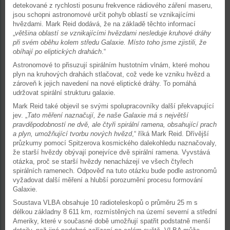
detekované z rychlosti posunu frekvence rádiového záření maseru,
jsou schopni astronomové určit pohyb oblastí se vznikajícími
hvězdami. Mark Reid dodává, že na základě těchto informací
„
většina oblastí se vznikajícími hvězdami nesleduje kruhové dráhy
při svém oběhu kolem středu Galaxie. Místo toho jsme zjistili, že
obíhají po eliptických drahách
.“
Astronomové to přisuzují spirálním hustotním vlnám, které mohou
plyn na kruhových drahách stlačovat, což vede ke vzniku hvězd a
zároveň k jejich navedení na nové eliptické dráhy. To pomáhá
udržovat spirální strukturu galaxie.
Mark Reid také objevil se svými spolupracovníky další překvapující
jev. „
Tato měření naznačují, že naše Galaxie má s největší
pravděpodobností ne dvě, ale čtyři spirální ramena, obsahující prach
a plyn, umožňující tvorbu nových hvězd
,“ říká Mark Reid. Dřívější
průzkumy pomocí Spitzerova kosmického dalekohledu naznačovaly,
že starší hvězdy obývají ponejvíce dvě spirální ramena. Vyvstává
otázka, proč se starší hvězdy nenacházejí ve všech čtyřech
spirálních ramenech. Odpověď na tuto otázku bude podle astronomů
vyžadovat další měření a hlubší porozumění procesu formování
Galaxie.
Soustava VLBA obsahuje 10 radioteleskopů o průměru 25 m s
délkou základny 8 611 km, rozmístěných na území severní a střední
Ameriky, které v současné době umožňují spatřit podstatně menší