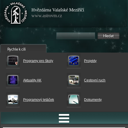
Hvězdárna Valašské Meziříčí
www.astrovm.cz
Programy pro školy
Projekty
Aktuality AK
Cestovní ruch
Programový letáček
Dokumenty