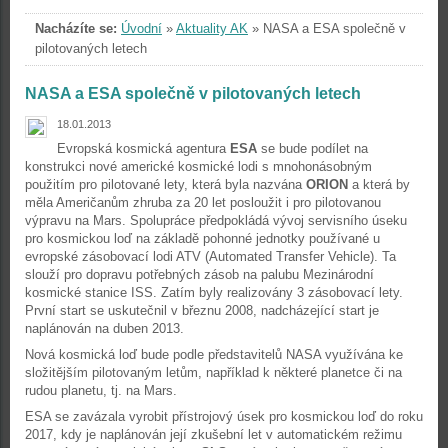
Nacházíte se:
Úvodní
»
Aktuality AK
»
NASA a ESA společně v
pilotovaných letech
NASA a ESA společně v pilotovaných letech
18.01.2013
Evropská kosmická agentura
ESA
se bude podílet na
konstrukci nové americké kosmické lodi s mnohonásobným
použitím pro pilotované lety, která byla nazvána
ORION
a která by
měla Američanům zhruba za 20 let posloužit i pro pilotovanou
výpravu na Mars. Spolupráce předpokládá vývoj servisního úseku
pro kosmickou loď na základě pohonné jednotky používané u
evropské zásobovací lodi ATV (Automated Transfer Vehicle). Ta
slouží pro dopravu potřebných zásob na palubu Mezinárodní
kosmické stanice ISS. Zatím byly realizovány 3 zásobovací lety.
První start se uskutečnil v březnu 2008, nadcházející start je
naplánován na duben 2013.
Nová kosmická loď bude podle představitelů NASA využívána ke
složitějším pilotovaným letům, například k některé planetce či na
rudou planetu, tj. na Mars.
ESA se zavázala vyrobit přístrojový úsek pro kosmickou loď do roku
2017, kdy je naplánován její zkušební let v automatickém režimu