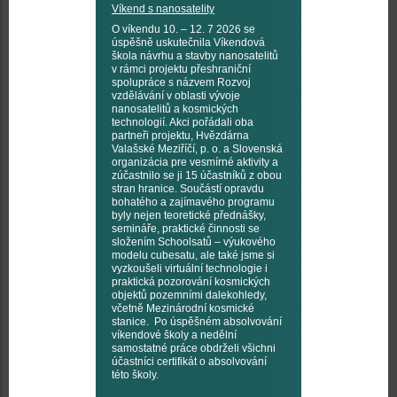
Víkend s nanosatelity
O víkendu 10. – 12. 7 2026 se
úspěšně uskutečnila Víkendová
škola návrhu a stavby nanosatelitů
v rámci projektu přeshraniční
spolupráce s názvem Rozvoj
vzdělávání v oblasti vývoje
nanosatelitů a kosmických
technologií. Akci pořádali oba
partneři projektu, Hvězdárna
Valašské Meziříčí, p. o. a Slovenská
organizácia pre vesmírné aktivity a
zúčastnilo se ji 15 účastníků z obou
stran hranice. Součástí opravdu
bohatého a zajímavého programu
byly nejen teoretické přednášky,
semináře, praktické činnosti se
složením Schoolsatů – výukového
modelu cubesatu, ale také jsme si
vyzkoušeli virtuální technologie i
praktická pozorování kosmických
objektů pozemními dalekohledy,
včetně Mezinárodní kosmické
stanice. Po úspěšném absolvování
víkendové školy a nedělní
samostatné práce obdrželi všichni
účastníci certifikát o absolvování
této školy.