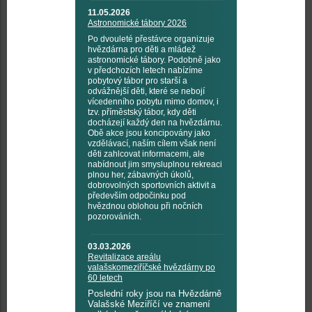
11.05.2026
Astronomické tábory 2026
Po dvouleté přestávce organizuje
hvězdárna pro děti a mládež
astronomické tábory. Podobně jako
v předchozích letech nabízíme
pobytový tábor pro starší a
odvážnější děti, které se nebojí
vícedenního pobytu mimo domov, i
tzv. příměstský tábor, kdy děti
docházejí každý den na hvězdárnu.
Obě akce jsou koncipovány jako
vzdělávací, naším cílem však není
děti zahlcovat informacemi, ale
nabídnout jim smysluplnou rekreaci
plnou her, zábavných úkolů,
dobrovolných sportovních aktivit a
především odpočinku pod
hvězdnou oblohou při nočních
pozorováních.
03.03.2026
Revitalizace areálu
valašskomeziříčské hvězdárny po
60 letech
Poslední roky jsou na Hvězdárně
Valašské Meziříčí ve znamení