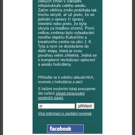
velkých změn v základní
infrastruktuře celého areálu.
Zatím většina změn probíhala tak
trochu skrytě, ať už proto, že se
jednalo o opravy či úpravy
interiérů nebo proto, že byla
skryta za hradbou stromů. První
velkou změnou bylo vybudování
nového objektu Kulturního a
kreativního centra na ulici J. K.
Tyla a nyní se dostáváme do
další etapy, která je svou
povahou velmi zřetelná. Jedná se
o komplexní revitalizaci oplocení
a areálu hvězdárny.
Přihlašte se k odběru aktualit AKA,
novinek z hvězdárny a akcí:
S Vašimi osobními údaji pracujeme
dle našich
zásad zpracování
osobních údajů
.
Více informací o zasílání novinek