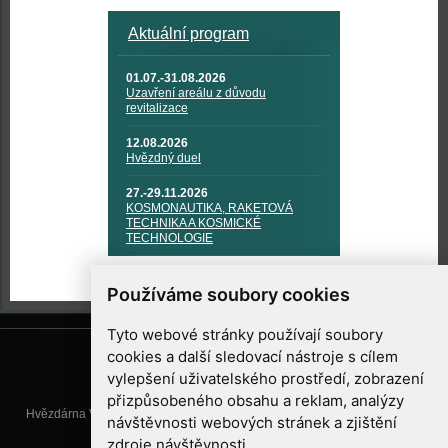
Aktuální program
01.07.-31.08.2026
Uzavření areálu z důvodu
revitalizace
12.08.2026
Hvězdný duel
27.-29.11.2026
KOSMONAUTIKA, RAKETOVÁ
TECHNIKA A KOSMICKÉ
TECHNOLOGIE
Používáme soubory cookies
Tyto webové stránky používají soubory
cookies a další sledovací nástroje s cílem
vylepšení uživatelského prostředí, zobrazení
přizpůsobeného obsahu a reklam, analýzy
Hvězdárna Valašské Meziříčí, příspěvková organizace, Vsetínská 78, 757
návštěvnosti webových stránek a zjištění
01 Valašské Meziříčí
zdroje návštěvnosti.