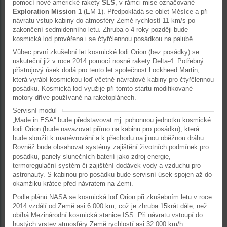
pomocí nové americké rakety
SLS
, v rámci mise označované
Exploration Mission 1
(EM-1). Předpokládá se oblet Měsíce a při
návratu vstup kabiny do atmosféry Země rychlostí 11 km/s po
zakončení sedmidenního letu. Zhruba o 4 roky později bude
kosmická loď prověřena i se čtyřčlennou posádkou na palubě.
Vůbec první zkušební let kosmické lodi Orion (bez posádky) se
uskuteční již v roce 2014 pomocí nosné rakety Delta-4. Potřebný
přístrojový úsek dodá pro tento let společnost Lockheed Martin,
která vyrábí kosmickou loď včetně návratové kabiny pro čtyřčlennou
posádku. Kosmická loď využije při tomto startu modifikované
motory dříve používané na raketoplánech.
Servisní modul
„Made in ESA“ bude představovat mj. pohonnou jednotku kosmické
lodi Orion (bude navazovat přímo na kabinu pro posádku), která
bude sloužit k manévrování a k přechodu na jinou oběžnou dráhu.
Rovněž bude obsahovat systémy zajištění životních podmínek pro
posádku, panely slunečních baterií jako zdroj energie,
termoregulační systém či zajištění dodávek vody a vzduchu pro
astronauty. S kabinou pro posádku bude servisní úsek spojen až do
okamžiku krátce před návratem na Zemi.
Podle plánů NASA se kosmická loď Orion při zkušebním letu v roce
2014 vzdálí od Země asi 6 000 km, což je zhruba 15krát dále, než
obíhá Mezinárodní kosmická stanice ISS. Při návratu vstoupí do
hustých vrstev atmosféry Země rychlostí asi 32 000 km/h.