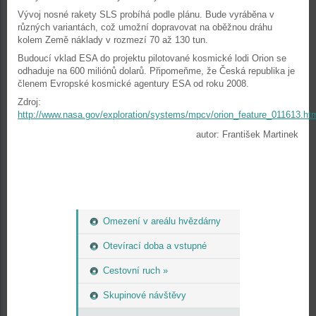
Vývoj nosné rakety SLS probíhá podle plánu. Bude vyráběna v
různých variantách, což umožní dopravovat na oběžnou dráhu
kolem Země náklady v rozmezí 70 až 130 tun.
Budoucí vklad ESA do projektu pilotované kosmické lodi Orion se
odhaduje na 600 miliónů dolarů. Připomeňme, že Česká republika je
členem Evropské kosmické agentury ESA od roku 2008.
Zdroj:
http://www.nasa.gov/exploration/systems/mpcv/orion_feature_011613.ht
autor: František Martinek
Omezení v areálu hvězdárny
Otevírací doba a vstupné
Cestovní ruch »
Skupinové návštěvy