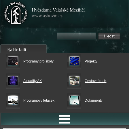
Hvězdárna Valašské Meziříčí
www.astrovm.cz
Programy pro školy
Projekty
Aktuality AK
Cestovní ruch
Programový letáček
Dokumenty