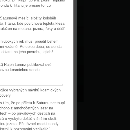
0 roků. Dr. Ralph Lorenz (John Hopkins
nda k Titanu je přesně to, co
 Saturnově měsíci složitý koloběh
 Na Titanu, kde povrchová teplota klesá
 založen na metanu: jezera, řeky a déšť
y hlubokých řek musí proudit během
lmi vzácné. Po celou dobu, co sonda
oblasti na jeho povrchu, jejichž
) Ralph Lorenz publikoval své
 novou kosmickou sondu!
trojice vybraných návrhů kosmických
covery.
 tím, že po příletu k Saturnu sestoupí
ednoho z mnohočetných jezer na
tech – po přívalových deštích na
ů o výskytu dešťů v širším okolí.
dinu jezera. Přistávací modul sondy
troji k pozorování vznikající