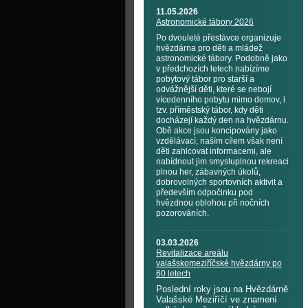
11.05.2026
Astronomické tábory 2026
Po dvouleté přestávce organizuje
hvězdárna pro děti a mládež
astronomické tábory. Podobně jako
v předchozích letech nabízíme
pobytový tábor pro starší a
odvážnější děti, které se nebojí
vícedenního pobytu mimo domov, i
tzv. příměstský tábor, kdy děti
docházejí každý den na hvězdárnu.
Obě akce jsou koncipovány jako
vzdělávací, naším cílem však není
děti zahlcovat informacemi, ale
nabídnout jim smysluplnou rekreaci
plnou her, zábavných úkolů,
dobrovolných sportovních aktivit a
především odpočinku pod
hvězdnou oblohou při nočních
pozorováních.
03.03.2026
Revitalizace areálu
valašskomeziříčské hvězdárny po
60 letech
Poslední roky jsou na Hvězdárně
Valašské Meziříčí ve znamení