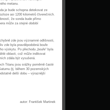
lného metanu.
nda je bude schopna detekovat ze
ozloze asi 1200 kilometrů čtverečních.
bností, že sonda bude přímo
mera může za stejné období
ochybně zde jsou významné odlišnosti,
liv zde byla pravděpodobná bouře
ho výskytu. Po přechodu „bouře“ byla
hlé oblasti, což může indikovat
áních zdála být vysušená.
ech Titanu jsou srážky poměrně časté
 Saturnu (tj. během 30 pozemských
dstatně delší dobu – výraznější
autor: František Martinek