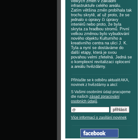
velkých změn v základní
infrastruktuře celého areálu.
Zatím většina změn probíhala tak
trochu skrytě, ať už proto, že se
jednalo o opravy či úpravy
interiérů nebo proto, že byla
skryta za hradbou stromů. První
velkou změnou bylo vybudování
nového objektu Kulturního a
kreativního centra na ulici J. K.
Tyla a nyní se dostáváme do
další etapy, která je svou
povahou velmi zřetelná. Jedná se
o komplexní revitalizaci oplocení
a areálu hvězdárny.
Přihlašte se k odběru aktualit AKA,
novinek z hvězdárny a akcí:
S Vašimi osobními údaji pracujeme
dle našich
zásad zpracování
osobních údajů
.
Více informací o zasílání novinek