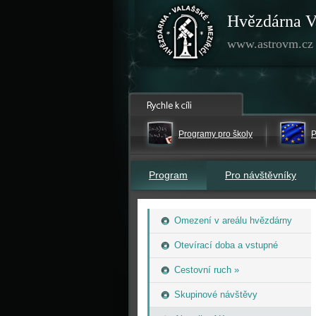
Hvězdárna V
www.astrovm.cz
Programy pro školy
P
Program
Pro návštěvníky
Omezení v areálu hvězdárny
Otevírací doba a vstupné
Cestovní ruch »
Skupinové návštěvy