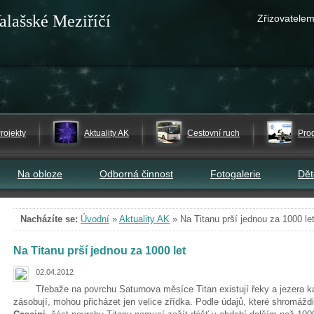
alašské Meziříčí
Zřizovatelem
rojekty
Aktuality AK
Cestovní ruch
Pro
Na obloze
Odborná činnost
Fotogalerie
Dě
Nacházíte se:
Úvodní
»
Aktuality AK
»
Na Titanu prší jednou za 1000 le
Na Titanu prší jednou za 1000 let
02.04.2012
Třebaže na povrchu Saturnova měsíce Titan existují řeky a jezera ka
zásobují, mohou přicházet jen velice zřídka. Podle údajů, které shrom