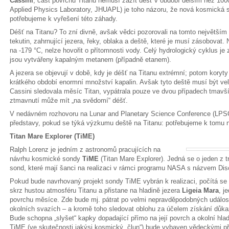
Cassini
, část povrchu Titanu nemusí zažít déšť v období delším než 100
Applied Physics Laboratory, JHUAPL) je toho názoru, že nová kosmická so
potřebujeme k vyřešení této záhady.
Déšť na Titanu? To zní divně, avšak vědci pozorovali na tomto největším
tekutin, zahrnující jezera, řeky, oblaka a deště, které je musí zásobovat.
na -179 °C, nelze hovořit o přítomnosti vody. Celý hydrologický cyklus je
jsou vytvářeny kapalným metanem (případně etanem).
A jezera se objevují v době, kdy je déšť na Titanu extrémní; potom koryt
krátkého období enormní množství kapalin. Avšak tyto deště musí být ve
Cassini sledovala měsíc Titan, vypátrala pouze ve dvou případech tmavší 
ztmavnutí může mít „na svědomí“ déšť.
V nedávném rozhovoru na Lunar and Planetary Science Conference (LPSC
představy, pokud se týká výzkumu deště na Titanu: potřebujeme k tomu
Titan Mare Explorer (TiME)
Ralph Lorenz je jedním z astronomů pracujících na
návrhu kosmické sondy
TiME
(Titan Mare Explorer). Jedná se o jeden z 
sond, které mají šanci na realizaci v rámci programu NASA s názvem Dis
Pokud bude navrhovaný projekt sondy TiME vybrán k realizaci, počítá se s
skrz hustou atmosféru Titanu a přistane na hladině jezera
Ligeia Mara
, j
povrchu měsíce. Zde bude mj. pátrat po velmi nepravděpodobných událos
okolních svazích – a kromě toho sledovat oblohu za účelem získání důkaz
Bude schopna „slyšet“ kapky dopadající přímo na její povrch a okolní hla
TiME (ve skutečnosti jakýsi kosmický „člun“) bude vybaven vědeckými přís