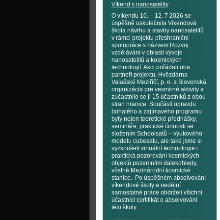
Víkend s nanosatelity
O víkendu 10. – 12. 7 2026 se
úspěšně uskutečnila Víkendová
škola návrhu a stavby nanosatelitů
v rámci projektu přeshraniční
spolupráce s názvem Rozvoj
vzdělávání v oblasti vývoje
nanosatelitů a kosmických
technologií. Akci pořádali oba
partneři projektu, Hvězdárna
Valašské Meziříčí, p. o. a Slovenská
organizácia pre vesmírné aktivity a
zúčastnilo se ji 15 účastníků z obou
stran hranice. Součástí opravdu
bohatého a zajímavého programu
byly nejen teoretické přednášky,
semináře, praktické činnosti se
složením Schoolsatů – výukového
modelu cubesatu, ale také jsme si
vyzkoušeli virtuální technologie i
praktická pozorování kosmických
objektů pozemními dalekohledy,
včetně Mezinárodní kosmické
stanice. Po úspěšném absolvování
víkendové školy a nedělní
samostatné práce obdrželi všichni
účastníci certifikát o absolvování
této školy.