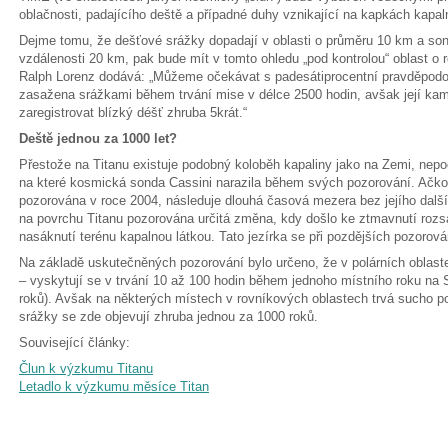
oblačnosti, padajícího deště a případné duhy vznikající na kapkách kapa
Dejme tomu, že dešťové srážky dopadají v oblasti o průměru 10 km a so
vzdálenosti 20 km, pak bude mít v tomto ohledu „pod kontrolou“ oblast o r
Ralph Lorenz dodává: „Můžeme očekávat s padesátiprocentní pravděpodo
zasažena srážkami během trvání mise v délce 2500 hodin, avšak její ka
zaregistrovat blízký déšť zhruba 5krát.“
Deště jednou za 1000 let?
Přestože na Titanu existuje podobný koloběh kapaliny jako na Zemi, nep
na které kosmická sonda Cassini narazila během svých pozorování. Ačko
pozorována v roce 2004, následuje dlouhá časová mezera bez jejího další
na povrchu Titanu pozorována určitá změna, kdy došlo ke ztmavnutí rozsá
nasáknutí terénu kapalnou látkou. Tato jezírka se při pozdějších pozorov
Na základě uskutečněných pozorování bylo určeno, že v polárních oblast
– vyskytují se v trvání 10 až 100 hodin během jednoho místního roku na
roků). Avšak na některých místech v rovníkových oblastech trvá sucho po
srážky se zde objevují zhruba jednou za 1000 roků.
Související články:
Člun k výzkumu Titanu
Letadlo k výzkumu měsíce Titan