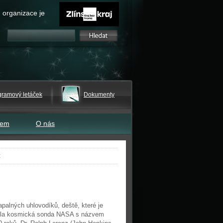
 organizace je
gramový letáček
Dokumenty
tem
O nás
t
palných uhlovodíků, deště, které je
áždila kosmická sonda NASA s názvem