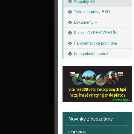
Aktuality AK
Tiskové zprávy ESO
Dokumenty »
Kniha - OKRES VSETÍN
Panoramatická prohlídka
Fotografická soutež
Novinky z hvězdárny
17.07.2026