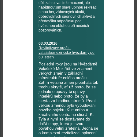
děti zahlcovat informacemi, ale
nabídnout jim smysluplnou rekreaci
plnou her, zábavných úkolů,
dobrovolných sportovních aktivit a
především odpočinku pod
hvězdnou oblohou při nočních
pozorováních.
03.03.2026
Revitalizace areálu
valašskomeziříčské hvězdárny po
60 letech
Poslední roky jsou na Hvězdárně
Valašské Meziříčí ve znamení
velkých změn v základní
infrastruktuře celého areálu.
Zatím většina změn probíhala tak
trochu skrytě, ať už proto, že se
jednalo o opravy či úpravy
interiérů nebo proto, že byla
skryta za hradbou stromů. První
velkou změnou bylo vybudování
nového objektu Kulturního a
kreativního centra na ulici J. K.
Tyla a nyní se dostáváme do
další etapy, která je svou
povahou velmi zřetelná. Jedná se
o komplexní revitalizaci oplocení