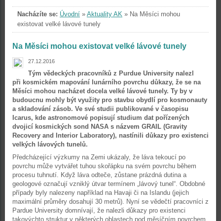
Nacházíte se:
Úvodní
»
Aktuality AK
»
Na Měsíci mohou
existovat velké lávové tunely
Na Měsíci mohou existovat velké lávové tunely
27.12.2016
Tým vědeckých pracovníků z Purdue University nalezl
při kosmickém mapování lunárního povrchu důkazy, že se na
Měsíci mohou nacházet docela velké lávové tunely. Ty by v
budoucnu mohly být využity pro stavbu obydlí pro kosmonauty
a skladování zásob. Ve své studii publikované v časopisu
Icarus, kde astronomové popisují studium dat pořízených
dvojicí kosmických sond NASA s názvem GRAIL (Gravity
Recovery and Interior Laboratory), nastínili důkazy pro existenci
velkých lávových tunelů.
Předcházející výzkumy na Zemi ukázaly, že láva tekoucí po
povrchu může vytvářet tuhou skořápku na svém povrchu během
procesu tuhnutí. Když láva odteče, zůstane prázdná dutina a
geologové označují vzniklý útvar termínem „lávový tunel“. Obdobné
případy byly nalezeny například na Havaji či na Islandu (jejich
maximální průměry dosahují 30 metrů). Nyní se vědečtí pracovníci z
Pardue University domnívají, že nalezli důkazy pro existenci
takovýchto struktur v některých oblastech pod měsíčním povrchem.