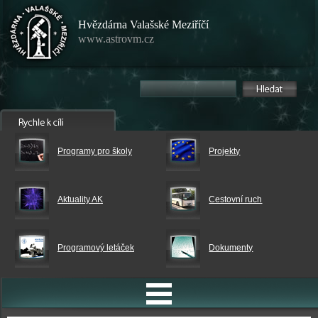
Hvězdárna Valašské Meziříčí
www.astrovm.cz
Programy pro školy
Projekty
Aktuality AK
Cestovní ruch
Programový letáček
Dokumenty