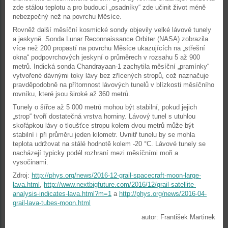
zde stálou teplotu a pro budoucí „osadníky“ zde učinit život méně
nebezpečný než na povrchu Měsíce.
Rovněž další měsíční kosmické sondy objevily velké lávové tunely
a jeskyně. Sonda Lunar Reconnaissance Orbiter (NASA) zobrazila
více než 200 propastí na povrchu Měsíce ukazujících na „střešní
okna“ podpovrchových jeskyní o průměrech v rozsahu 5 až 900
metrů. Indická sonda Chandrayaan-1 zachytila měsíční „pramínky“
vytvořené dávnými toky lávy bez zřícených stropů, což naznačuje
pravděpodobně na přítomnost lávových tunelů v blízkosti měsíčního
rovníku, které jsou široké až 360 metrů.
Tunely o šířce až 5 000 metrů mohou být stabilní, pokud jejich
„strop“ tvoří dostatečná vrstva horniny. Lávový tunel s utuhlou
skořápkou lávy o tloušťce stropu kolem dvou metrů může být
stabilní i při průměru jeden kilometr. Uvnitř tunelu by se mohla
teplota udržovat na stálé hodnotě kolem -20 °C. Lávové tunely se
nacházejí typicky podél rozhraní mezi měsíčními moři a
vysočinami.
Zdroj:
http://phys.org/news/2016-12-grail-spacecraft-moon-large-
lava.html
,
http://www.nextbigfuture.com/2016/12/grail-satellite-
analysis-indicates-lava.html?m=1
a
http://phys.org/news/2016-04-
grail-lava-tubes-moon.html
autor: František Martinek