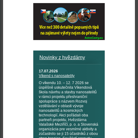
Novinky z hvězdárny
17.07.2026
Víkend s nanosatelity
O víkendu 10. – 12. 7 2026 se
úspěšně uskutečnila Víkendová
škola návrhu a stavby nanosatelitů
v rámci projektu přeshraniční
spolupráce s názvem Rozvoj
vzdělávání v oblasti vývoje
nanosatelitů a kosmických
technologií. Akci pořádali oba
partneři projektu, Hvězdárna
Valašské Meziříčí, p. o. a Slovenská
organizácia pre vesmírné aktivity a
zúčastnilo se ji 15 účastníků z obou