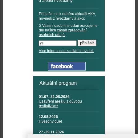
a areálu hvězdárny.
Přihlašte se k odběru aktualit AKA,
novinek z hvězdárny a akcí:
S Vašimi osobními údaji pracujeme
dle našich
zásad zpracování
osobních údajů
.
Více informací o zasílání novinek
Aktuální program
01.07.-31.08.2026
Uzavření areálu z důvodu
revitalizace
12.08.2026
Hvězdný duel
27.-29.11.2026
KOSMONAUTIKA, RAKETOVÁ