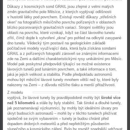
Důkazy z kosmických sond GRAIL jsou zřejmé z velmi malých
změn gravitačního pole Měsíce, z kterých vyplývají odlišnosti
v hustotě látky pod povrchem. Existují rovněž důkazy „střešních
oken“ na fotografiích měsíčního povrchu pořízených v oblastech
blízko pozorovaných gravitačních variací. Stropní světlíky jsou
oblasti na povrchu, které vznikají, když se část lávového tunelu
zřítí, čímž dojde k vytvoření „okna“ pro pohled na odkryté zasypané
dno tunelu. Vědecký tým postavil na geologickém základě
počítačové modely využívající data, která byla získána sondami
GRAIL a z pořízených fotografií zároveň se známými informacemi
zde na Zemi a dalšími charakteristickými rysy unikátními pro Měsíc.
Model pak poskytnul předpovědi týkající se možné existence
lávových tunelů pod lunárním povrchem, a také informace o tom,
jaká je jejich velikost a stabilita. Podle předpokladu astronomů
mohou být měsíční lávové tunely mnohem větší než ty, které byly
nalezeny na Zemi – z důvodu nižšího tlaku a menší přitažlivosti.
Z modelu
vyplývá, že lávové tunely by pravděpodobně mohly být
široké více
než 5 kilometrů
a stále by byly stabilní. Tak široké a dlouhé tunely,
jak poznamenávají výzkumníci, by mohly být ideálními útvary pro
úkryt budoucích astronautů – mohli by v těchto tunelech přežívat
společně se svým vybavením – tunely je budou chránit před
dopadem drobných meteoritů a před nepřetržitým působením
slunečního a kosmického záření. Bylo by rovněž snadnější udržovat