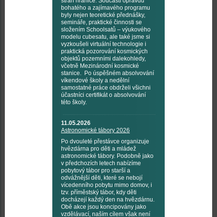
stran hranice. Součástí opravdu
bohatého a zajímavého programu
byly nejen teoretické přednášky,
semináře, praktické činnosti se
složením Schoolsatů – výukového
modelu cubesatu, ale také jsme si
vyzkoušeli virtuální technologie i
praktická pozorování kosmických
objektů pozemními dalekohledy,
včetně Mezinárodní kosmické
stanice. Po úspěšném absolvování
víkendové školy a nedělní
samostatné práce obdrželi všichni
účastníci certifikát o absolvování
této školy.
11.05.2026
Astronomické tábory 2026
Po dvouleté přestávce organizuje
hvězdárna pro děti a mládež
astronomické tábory. Podobně jako
v předchozích letech nabízíme
pobytový tábor pro starší a
odvážnější děti, které se nebojí
vícedenního pobytu mimo domov, i
tzv. příměstský tábor, kdy děti
docházejí každý den na hvězdárnu.
Obě akce jsou koncipovány jako
vzdělávací, naším cílem však není