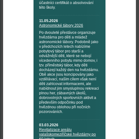
účastníci certifikát o absolvování
této školy.
11.05.2026
Astronomické tábory 2026
Po dvouleté přestávce organizuje
hvězdárna pro děti a mládež
astronomické tábory. Podobně jako
v předchozích letech nabízíme
pobytový tábor pro starší a
odvážnější děti, které se nebojí
vícedenního pobytu mimo domov, i
tzv. příměstský tábor, kdy děti
docházejí každý den na hvězdárnu.
Obě akce jsou koncipovány jako
vzdělávací, naším cílem však není
děti zahlcovat informacemi, ale
nabídnout jim smysluplnou rekreaci
plnou her, zábavných úkolů,
dobrovolných sportovních aktivit a
především odpočinku pod
hvězdnou oblohou při nočních
pozorováních.
03.03.2026
Revitalizace areálu
valašskomeziříčské hvězdárny po