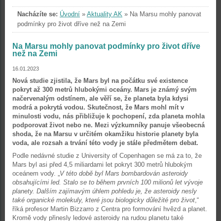
Nacházíte se:
Úvodní
»
Aktuality AK
»
Na Marsu mohly panovat
podmínky pro život dříve než na Zemi
Na Marsu mohly panovat podmínky pro život dříve
než na Zemi
16.01.2023
Nová studie zjistila, že Mars byl na počátku své existence
pokryt až 300 metrů hlubokými oceány. Mars je známý svým
načervenalým odstínem, ale věří se, že planeta byla kdysi
modrá a pokrytá vodou. Skutečnost, že Mars mohl mít v
minulosti vodu, nás přibližuje k pochopení, zda planeta mohla
podporovat život nebo ne. Mezi výzkumníky panuje všeobecná
shoda, že na Marsu v určitém okamžiku historie planety byla
voda, ale rozsah a trvání této vody je stále předmětem debat.
Podle nedávné studie z University of Copenhagen se má za to, že
Mars byl asi před 4,5 miliardami let pokryt 300 metrů hlubokým
oceánem vody. „
V této době byl Mars bombardován asteroidy
obsahujícími led. Stalo se to během prvních 100 milionů let vývoje
planety. Dalším zajímavým úhlem pohledu je, že asteroidy nesly
také organické molekuly, které jsou biologicky důležité pro život
,“
říká profesor Martin Bizzarro z Centra pro formování hvězd a planet.
Kromě vody přinesly ledové asteroidy na rudou planetu také