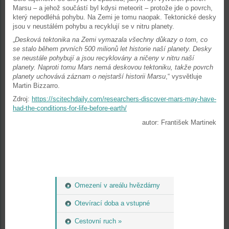
Marsu – a jehož součástí byl kdysi meteorit – protože jde o povrch,
který nepodléhá pohybu. Na Zemi je tomu naopak. Tektonické desky
jsou v neustálém pohybu a recyklují se v nitru planety.
„
Desková tektonika na Zemi vymazala všechny důkazy o tom, co
se stalo během prvních 500 milionů let historie naší planety. Desky
se neustále pohybují a jsou recyklovány a ničeny v nitru naší
planety. Naproti tomu Mars nemá deskovou tektoniku, takže povrch
planety uchovává záznam o nejstarší historii Marsu
,“ vysvětluje
Martin Bizzarro.
Zdroj:
https://scitechdaily.com/researchers-discover-mars-may-have-
had-the-conditions-for-life-before-earth/
autor: František Martinek
Omezení v areálu hvězdárny
Otevírací doba a vstupné
Cestovní ruch »