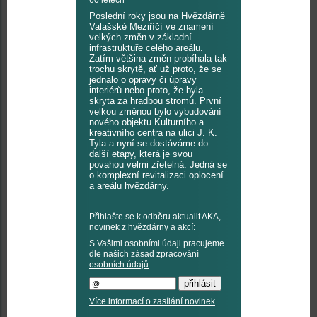
60 letech
Poslední roky jsou na Hvězdárně
Valašské Meziříčí ve znamení
velkých změn v základní
infrastruktuře celého areálu.
Zatím většina změn probíhala tak
trochu skrytě, ať už proto, že se
jednalo o opravy či úpravy
interiérů nebo proto, že byla
skryta za hradbou stromů. První
velkou změnou bylo vybudování
nového objektu Kulturního a
kreativního centra na ulici J. K.
Tyla a nyní se dostáváme do
další etapy, která je svou
povahou velmi zřetelná. Jedná se
o komplexní revitalizaci oplocení
a areálu hvězdárny.
Přihlašte se k odběru aktualit AKA,
novinek z hvězdárny a akcí:
S Vašimi osobními údaji pracujeme
dle našich
zásad zpracování
osobních údajů
.
Více informací o zasílání novinek