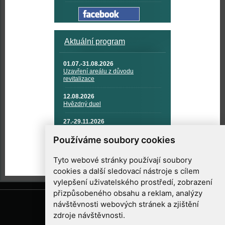
Aktuální program
01.07.-31.08.2026
Uzavření areálu z důvodu
revitalizace
12.08.2026
Hvězdný duel
27.-29.11.2026
KOSMONAUTIKA, RAKETOVÁ
TECHNIKA A KOSMICKÉ
Používáme soubory cookies
TECHNOLOGIE
Tyto webové stránky používají soubory
cookies a další sledovací nástroje s cílem
vylepšení uživatelského prostředí, zobrazení
přizpůsobeného obsahu a reklam, analýzy
návštěvnosti webových stránek a zjištění
zdroje návštěvnosti.