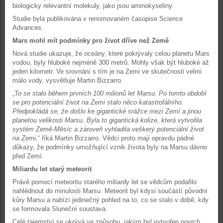
biologicky relevantní molekuly, jako jsou aminokyseliny.
Studie byla publikována v renomovaném časopise Science
Advances.
Mars mohl mít podmínky pro život dříve než Země
Nová studie ukazuje, že oceány, které pokrývaly celou planetu Mars
vodou, byly hluboké nejméně 300 metrů. Mohly však být hluboké až
jeden kilometr. Ve srovnání s tím je na Zemi ve skutečnosti velmi
málo vody, vysvětluje Martin Bizzarro.
„
To se stalo během prvních 100 milionů let Marsu. Po tomto období
se pro potenciální život na Zemi stalo něco katastrofálního.
Předpokládá se, že došlo ke gigantické srážce mezi Zemí a jinou
planetou velikosti Marsu. Byla to gigantická kolize, která vytvořila
systém Země-Měsíc a zároveň vyhladila veškerý potenciální život
na Zemi
,“ říká Martin Bizzarro. Vědci proto mají opravdu pádné
důkazy, že podmínky umožňující vznik života byly na Marsu dávno
před Zemí.
Miliardu let starý meteorit
Právě pomocí meteoritu starého miliardy let se vědcům podařilo
nahlédnout do minulosti Marsu. Meteorit byl kdysi součástí původní
kůry Marsu a nabízí jedinečný pohled na to, co se stalo v době, kdy
se formovala Sluneční soustava.
Celé tajemství se ukrývá ve způsobu, jakým byl vytvořen povrch