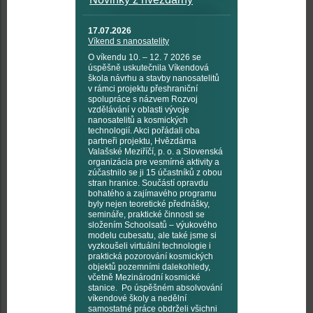
17.07.2026
Víkend s nanosatelity
O víkendu 10. – 12. 7 2026 se
úspěšně uskutečnila Víkendová
škola návrhu a stavby nanosatelitů
v rámci projektu přeshraniční
spolupráce s názvem Rozvoj
vzdělávání v oblasti vývoje
nanosatelitů a kosmických
technologií. Akci pořádali oba
partneři projektu, Hvězdárna
Valašské Meziříčí, p. o. a Slovenská
organizácia pre vesmírné aktivity a
zúčastnilo se ji 15 účastníků z obou
stran hranice. Součástí opravdu
bohatého a zajímavého programu
byly nejen teoretické přednášky,
semináře, praktické činnosti se
složením Schoolsatů – výukového
modelu cubesatu, ale také jsme si
vyzkoušeli virtuální technologie i
praktická pozorování kosmických
objektů pozemními dalekohledy,
včetně Mezinárodní kosmické
stanice. Po úspěšném absolvování
víkendové školy a nedělní
samostatné práce obdrželi všichni