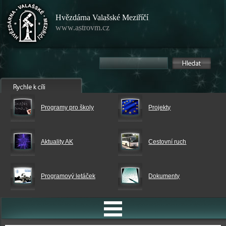
Hvězdárna Valašské Meziříčí
www.astrovm.cz
Programy pro školy
Projekty
Aktuality AK
Cestovní ruch
Programový letáček
Dokumenty