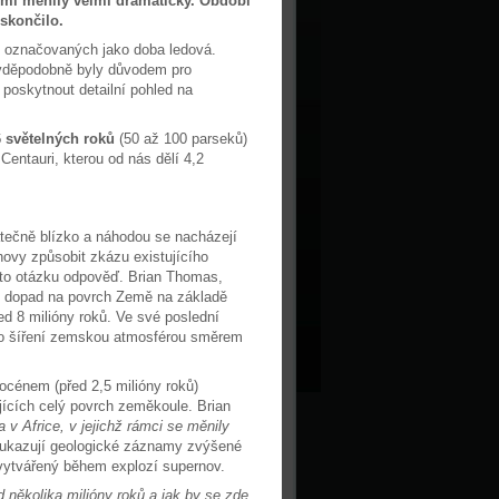
mi měnily velmi dramaticky. Období
 skončilo.
ní označovaných jako doba ledová.
avděpodobně byly důvodem pro
oskytnout detailní pohled na
6 světelných roků
(50 až 100 parseků)
entauri, kterou od nás dělí 4,2
atečně blízko a náhodou se nacházejí
novy způsobit zkázu existujícího
tuto otázku odpověď. Brian Thomas,
ý dopad na povrch Země na základě
d 8 milióny roků. Ve své poslední
ho šíření zemskou atmosférou směrem
océnem (před 2,5 milióny roků)
cích celý povrch zeměkoule. Brian
v Africe, v jejichž rámci se měnily
í ukazují geologické záznamy zvýšené
a vytvářený během explozí supernov.
d několika milióny roků a jak by se zde