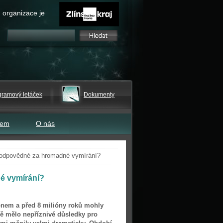
 organizace je
gramový letáček
Dokumenty
tem
O nás
odpovědné za hromadné vymírání?
é vymírání?
iónem a před 8 milióny roků mohly
mě mělo nepříznivé důsledky pro