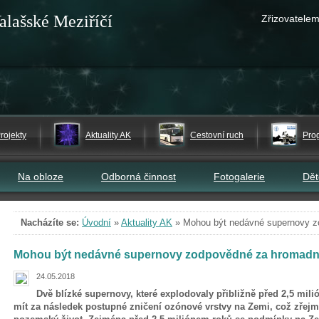
alašské Meziříčí
Zřizovatelem
rojekty
Aktuality AK
Cestovní ruch
Pro
Na obloze
Odborná činnost
Fotogalerie
Dě
Nacházíte se:
Úvodní
»
Aktuality AK
»
Mohou být nedávné supernovy z
Mohou být nedávné supernovy zodpovědné za hromadn
24.05.2018
Dvě blízké supernovy, které explodovaly přibližně před 2,5 mil
mít za následek postupné zničení ozónové vrstvy na Zemi, což zřej