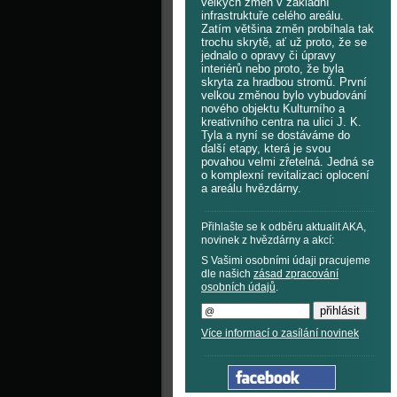
velkých změn v základní
infrastruktuře celého areálu.
Zatím většina změn probíhala tak
trochu skrytě, ať už proto, že se
jednalo o opravy či úpravy
interiérů nebo proto, že byla
skryta za hradbou stromů. První
velkou změnou bylo vybudování
nového objektu Kulturního a
kreativního centra na ulici J. K.
Tyla a nyní se dostáváme do
další etapy, která je svou
povahou velmi zřetelná. Jedná se
o komplexní revitalizaci oplocení
a areálu hvězdárny.
Přihlašte se k odběru aktualit AKA,
novinek z hvězdárny a akcí:
S Vašimi osobními údaji pracujeme
dle našich
zásad zpracování
osobních údajů
.
Více informací o zasílání novinek