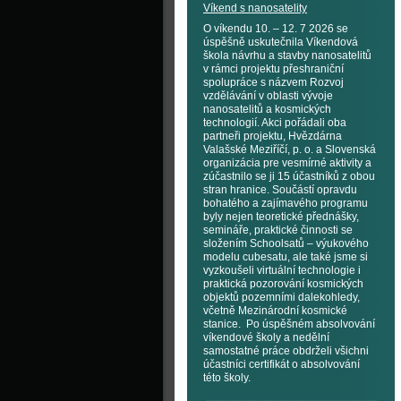
Víkend s nanosatelity
O víkendu 10. – 12. 7 2026 se
úspěšně uskutečnila Víkendová
škola návrhu a stavby nanosatelitů
v rámci projektu přeshraniční
spolupráce s názvem Rozvoj
vzdělávání v oblasti vývoje
nanosatelitů a kosmických
technologií. Akci pořádali oba
partneři projektu, Hvězdárna
Valašské Meziříčí, p. o. a Slovenská
organizácia pre vesmírné aktivity a
zúčastnilo se ji 15 účastníků z obou
stran hranice. Součástí opravdu
bohatého a zajímavého programu
byly nejen teoretické přednášky,
semináře, praktické činnosti se
složením Schoolsatů – výukového
modelu cubesatu, ale také jsme si
vyzkoušeli virtuální technologie i
praktická pozorování kosmických
objektů pozemními dalekohledy,
včetně Mezinárodní kosmické
stanice. Po úspěšném absolvování
víkendové školy a nedělní
samostatné práce obdrželi všichni
účastníci certifikát o absolvování
této školy.