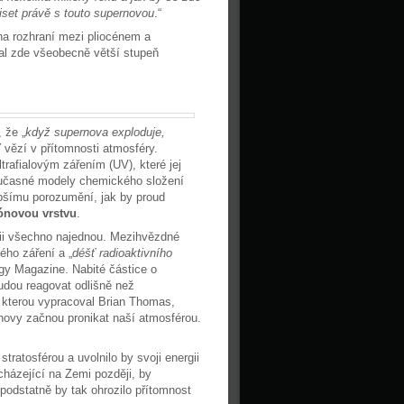
set právě s touto supernovou
.“
na rozhraní mezi pliocénem a
al zde všeobecně větší stupeň
 že „
když supernova exploduje,
 vězí v přítomnosti atmosféry.
rafialovým zářením (UV), které jej
současné modely chemického složení
epšímu porozumění, jak by proud
ónovou vrstvu
.
rii všechno najednou. Mezihvězdné
ého záření a „
déšť radioaktivního
ogy Magazine. Nabité částice o
udou reagovat odlišně než
, kterou vypracoval Brian Thomas,
novy začnou pronikat naší atmosférou.
ratosférou a uvolnilo by svoji energii
házející na Zemi později, by
 podstatně by tak ohrozilo přítomnost