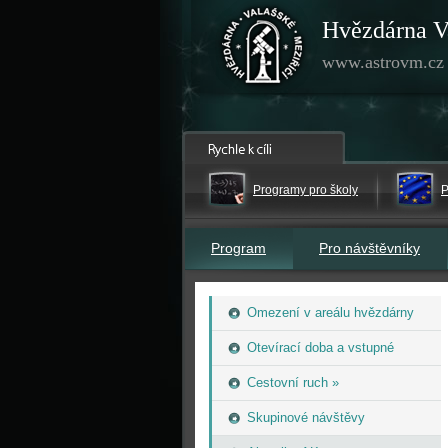
Hvězdárna V
www.astrovm.cz
Programy pro školy
P
Program
Pro návštěvníky
Omezení v areálu hvězdárny
Otevírací doba a vstupné
Cestovní ruch »
Skupinové návštěvy