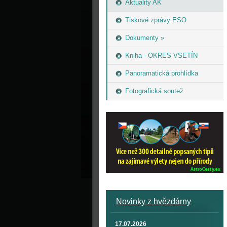
Aktuality AK
Tiskové zprávy ESO
Dokumenty »
Kniha - OKRES VSETÍN
Panoramatická prohlídka
Fotografická soutež
Novinky z hvězdárny
17.07.2026