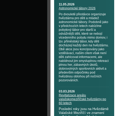
11.05.2026
Astronomické tábory 2026
Po dvouleté přestávce organizuje
hvězdárna pro děti a mládež
astronomické tábory. Podobně jako
v předchozích letech nabízíme
pobytový tábor pro starší a
odvážnější děti, které se nebojí
vícedenního pobytu mimo domov, i
tzv. příměstský tábor, kdy děti
docházejí každý den na hvězdárnu.
Obě akce jsou koncipovány jako
vzdělávací, naším cílem však není
děti zahlcovat informacemi, ale
nabídnout jim smysluplnou rekreaci
plnou her, zábavných úkolů,
dobrovolných sportovních aktivit a
především odpočinku pod
hvězdnou oblohou při nočních
pozorováních.
03.03.2026
Revitalizace areálu
valašskomeziříčské hvězdárny po
60 letech
Poslední roky jsou na Hvězdárně
Valašské Meziříčí ve znamení