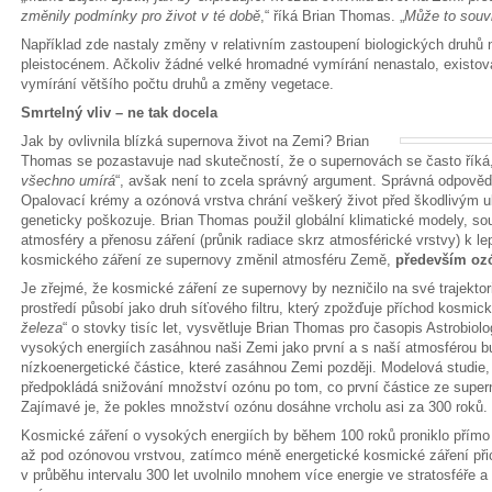
změnily podmínky pro život v té době
,“ říká Brian Thomas. „
Může to souvi
Například zde nastaly změny v relativním zastoupení biologických druhů 
pleistocénem. Ačkoliv žádné velké hromadné vymírání nenastalo, existov
vymírání většího počtu druhů a změny vegetace.
Smrtelný vliv – ne tak docela
Jak by ovlivnila blízká supernova život na Zemi? Brian
Thomas se pozastavuje nad skutečností, že o supernovách se často říká,
všechno umírá
“, avšak není to zcela správný argument. Správná odpověď
Opalovací krémy a ozónová vrstva chrání veškerý život před škodlivým ult
geneticky poškozuje. Brian Thomas použil globální klimatické modely, 
atmosféry a přenosu záření (průnik radiace skrz atmosférické vrstvy) k l
kosmického záření ze supernovy změnil atmosféru Země,
především oz
Je zřejmé, že kosmické záření ze supernovy by nezničilo na své trajekto
prostředí působí jako druh síťového filtru, který zpožďuje příchod kosmick
železa
“ o stovky tisíc let, vysvětluje Brian Thomas pro časopis Astrobiol
vysokých energiích zasáhnou naši Zemi jako první a s naší atmosférou b
nízkoenergetické částice, které zasáhnou Zemi později. Modelová studie
předpokládá snižování množství ozónu po tom, co první částice ze super
Zajímavé je, že pokles množství ozónu dosáhne vrcholu asi za 300 roků.
Kosmické záření o vysokých energiích by během 100 roků proniklo přímo st
až pod ozónovou vrstvou, zatímco méně energetické kosmické záření přic
v průběhu intervalu 300 let uvolnilo mnohem více energie ve stratosféře a