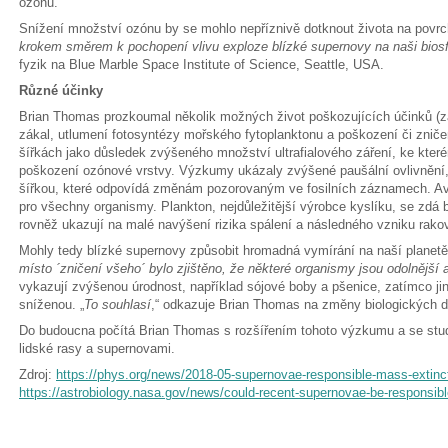
ozónu.
Snížení množství ozónu by se mohlo nepříznivě dotknout života na povr
krokem směrem k pochopení vlivu exploze blízké supernovy na naši bios
fyzik na Blue Marble Space Institute of Science, Seattle, USA.
Různé účinky
Brian Thomas prozkoumal několik možných život poškozujících účinků (z
zákal, utlumení fotosyntézy mořského fytoplanktonu a poškození či zniče
šířkách jako důsledek zvýšeného množství ultrafialového záření, ke kterém
poškození ozónové vrstvy. Výzkumy ukázaly zvýšené paušální ovlivnění, 
šířkou, které odpovídá změnám pozorovaným ve fosilních záznamech. Avš
pro všechny organismy. Plankton, nejdůležitější výrobce kyslíku, se zdá
rovněž ukazují na malé navýšení rizika spálení a následného vzniku rakovi
Mohly tedy blízké supernovy způsobit hromadná vymírání na naší planetě
místo ´zničení všeho´ bylo zjištěno, že některé organismy jsou odolnější a
vykazují zvýšenou úrodnost, například sójové boby a pšenice, zatímco ji
sníženou. „
To souhlasí
,“ odkazuje Brian Thomas na změny biologických dr
Do budoucna počítá Brian Thomas s rozšířením tohoto výzkumu a se st
lidské rasy a supernovami.
Zdroj:
https://phys.org/news/2018-05-supernovae-responsible-mass-extinc
https://astrobiology.nasa.gov/news/could-recent-supernovae-be-responsibl