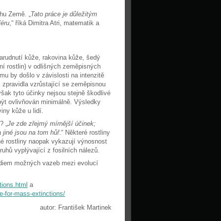
chu Země. „
Tato práce je důležitým
féru
,“ říká Dimitra Atri, matematik a
arudnutí kůže, rakovina kůže, šedý
ní rostlin) v odlišných zeměpisných
u by došlo v závislosti na intenzitě
zpravidla vzrůstající se zeměpisnou
ak tyto účinky nejsou stejně škodlivé
 být ovlivňován minimálně. Výsledky
ny kůže u lidí.
? „
Je zde zřejmý mírnější účinek;
 jiné jsou na tom hůř
.“ Některé rostliny
né rostliny naopak vykazují výnosnost
uhů vyplývající z fosilních nálezů.
udiem možných vazeb mezi evolucí
tions.html
a
e-for-mass-extinctions/
autor: František Martinek