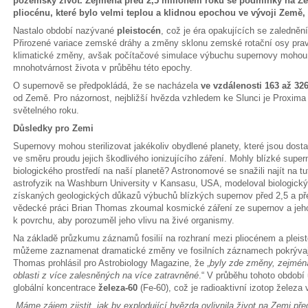
pozemský život. Zejména před 2,5 miliónem roků se podmínky na Ze
pliocénu, které bylo velmi teplou a klidnou epochou ve vývoji Země,
Nastalo období nazývané
pleistocén
, což je éra opakujících se zaledně
Přirozené variace zemské dráhy a změny sklonu zemské rotační osy pr
klimatické změny, avšak počítačové simulace výbuchu supernovy mohou p
mnohotvárnost života v průběhu této epochy.
O supernově se předpokládá, že se nacházela
ve vzdálenosti 163 až 32
od Země. Pro názornost, nejbližší hvězda vzhledem ke Slunci je Proxima C
světelného roku.
Důsledky pro Zemi
Supernovy mohou sterilizovat jakékoliv obydlené planety, které jsou dost
ve směru proudu jejich škodlivého ionizujícího záření. Mohly blízké super
biologického prostředí na naší planetě? Astronomové se snažili najít na 
astrofyzik na Washburn University v Kansasu, USA, modeloval biologick
získaných geologických důkazů výbuchů blízkých supernov před 2,5 a pře
vědecké práci Brian Thomas zkoumal kosmické záření ze supernov a je
k povrchu, aby porozuměl jeho vlivu na živé organismy.
Na základě průzkumu záznamů fosilií na rozhraní mezi pliocénem a pleist
můžeme zaznamenat dramatické změny ve fosilních záznamech pokrývají
Thomas prohlásil pro Astrobiology Magazine, že „
byly zde změny, zejména 
oblasti z více zalesněných na více zatravněné
.“ V průběhu tohoto obdob
globální koncentrace
železa-60
(Fe-60), což je radioaktivní izotop želez
„
Máme zájem zjistit, jak by explodující hvězda ovlivnila život na Zemi pře