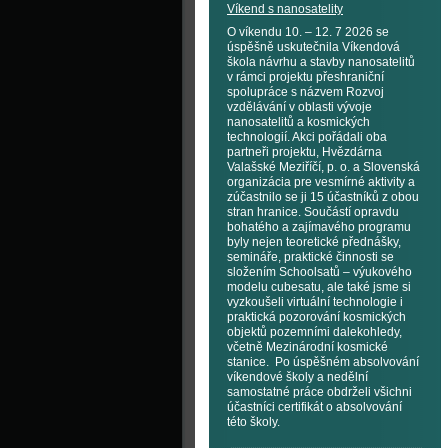
Víkend s nanosatelity
O víkendu 10. – 12. 7 2026 se
úspěšně uskutečnila Víkendová
škola návrhu a stavby nanosatelitů
v rámci projektu přeshraniční
spolupráce s názvem Rozvoj
vzdělávání v oblasti vývoje
nanosatelitů a kosmických
technologií. Akci pořádali oba
partneři projektu, Hvězdárna
Valašské Meziříčí, p. o. a Slovenská
organizácia pre vesmírné aktivity a
zúčastnilo se ji 15 účastníků z obou
stran hranice. Součástí opravdu
bohatého a zajímavého programu
byly nejen teoretické přednášky,
semináře, praktické činnosti se
složením Schoolsatů – výukového
modelu cubesatu, ale také jsme si
vyzkoušeli virtuální technologie i
praktická pozorování kosmických
objektů pozemními dalekohledy,
včetně Mezinárodní kosmické
stanice. Po úspěšném absolvování
víkendové školy a nedělní
samostatné práce obdrželi všichni
účastníci certifikát o absolvování
této školy.