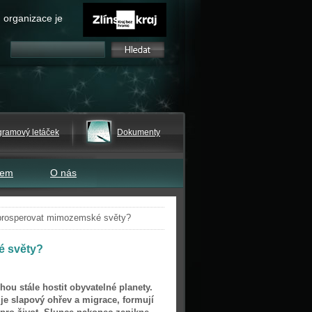
 organizace je
gramový letáček
Dokumenty
tem
O nás
prosperovat mimozemské světy?
é světy?
ohou stále hostit obyvatelné planety.
je slapový ohřev a migrace, formují