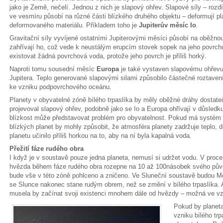
jako je Země, nečelí. Jednou z nich je slapový ohřev. Slapové síly – rozdíl
ve vesmíru působí na různé části blízkého druhého objektu – deformují pl
deformovaného materiálu. Příkladem toho je
Jupiterův měsíc Io
.
Gravitační síly vyvíjené ostatními Jupiterovými měsíci působí na oběžnou 
zahřívají ho, což vede k neustálým erupcím stovek sopek na jeho povrch
existovat žádná povrchová voda, protože jeho povrch je příliš horký.
Naproti tomu sousední měsíc
Europa
je také vystaven slapovému ohřevu,
Jupitera. Teplo generované slapovými silami způsobilo částečné roztaven
ke vzniku podpovrchového oceánu.
Planety v obyvatelné zóně bílého trpaslíka by měly oběžné dráhy dostate
projevoval slapový ohřev, podobně jako se Io a Europa ohřívají v důsledku 
blízkost může představovat problém pro obyvatelnost. Pokud má systém v
blízkých planet by mohly způsobit, že atmosféra planety zadržuje teplo, 
planetu učinilo příliš horkou na to, aby na ní byla kapalná voda.
Přežití fáze rudého obra
I když je v soustavě pouze jedna planeta, nemusí si udržet vodu. V proce
hvězda během fáze rudého obra rozepne na 10 až 100násobek svého pův
bude vše v této zóně pohlceno a zničeno. Ve Sluneční soustavě budou M
se Slunce nakonec stane rudým obrem, než se změní v bílého trpaslíka. A
musela by začínat svoji existenci mnohem dále od hvězdy – možná ve vzdá
Pokud by planeta
vzniku bílého trp