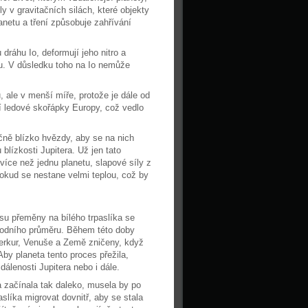
y v gravitačních silách, které objekty
anetu a tření způsobuje zahřívání
dráhu Io, deformují jeho nitro a
u. V důsledku toho na Io nemůže
 ale v menší míře, protože je dále od
í ledové skořápky Europy, což vedlo
čně blízko hvězdy, aby se na nich
blízkosti Jupitera. Už jen tato
íce než jednu planetu, slapové síly z
dokud se nestane velmi teplou, což by
su přeměny na bílého trpaslíka se
odního průměru. Během této doby
erkur, Venuše a Země zničeny, když
by planeta tento proces přežila,
lenosti Jupitera nebo i dále.
 začínala tak daleko, musela by po
aslíka migrovat dovnitř, aby se stala