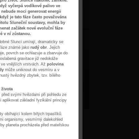
l pro život. Slunce nakonec zanikne.
dyž vyčerpá vodíkové palivo ve
ž nebude moci generovat energii
 když je tato fáze často považována
itolu Sluneční soustavy, mohla by
enat začátek nové evoluční fáze
ré v ní zůstanou.
bné Slunci umírají, dramaticky se
 fáze známé jako
rudý obr
. Jejich
je, povrch se ochlazuje a zbarvuje do
 oslabená gravitace již nedokáže
 ve vnějších vrstvách. Až
polovina
dy
může uniknout do vesmíru a v
hustý hvězdný zbytek, tzv. bílého
 života
í před svými hvězdami při pohledu ze
aplikovat základní fyzikální principy
ty obíhající kolem bílých trpaslíků.
mi organismy, vesmírný dalekohled
 by planeta procházela před mateřskou