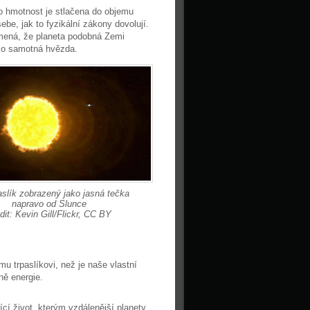
to hmotnost je stlačena do objemu
ebe, jak to fyzikální zákony dovolují.
amená, že planeta podobná Zemi
jako samotná hvězda.
paslík zobrazený jako jasná tečka
napravo od Slunce
dit: Kevin Gill/Flickr, CC BY
mu trpaslíkovi, než je naše vlastní
ně energie.
ící život, kterým vzdálenější planety,