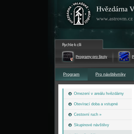
Hvězdárna V
www.astrovm.cz
Programy pro školy
P
Program
Pro návštěvníky
Omezení v areálu hvězdárny
Otevírací doba a vstupné
Cestovní ruch »
Skupinové návštěvy