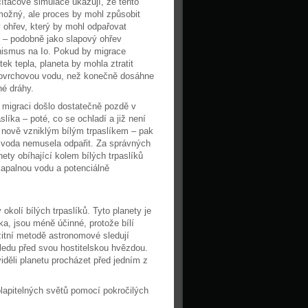
ítačové simulace ukazují, že tento
možný, ale proces by mohl způsobit
 ohřev, který by mohl odpařovat
 – podobně jako slapový ohřev
nismus na Io. Pokud by migrace
ek tepla, planeta by mohla ztratit
ovrchovou vodu, než konečně dosáhne
é dráhy.
migraci došlo dostatečně pozdě v
aslíka – poté, co se ochladí a již není
 nově vzniklým bílým trpaslíkem – pak
 voda nemusela odpařit. Za správných
ety obíhající kolem bílých trpaslíků
apalnou vodu a potenciálně
.
olí bílých trpaslíků. Tyto planety je
ka, jsou méně účinné, protože bílí
zitní metodě astronomové sledují
ledu před svou hostitelskou hvězdou.
 viděli planetu procházet před jedním z
lapitelných světů pomocí pokročilých