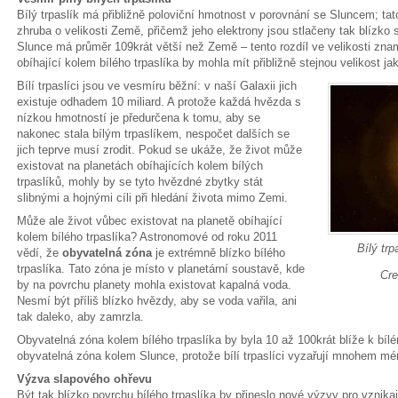
Bílý trpaslík má přibližně poloviční hmotnost v porovnání se Sluncem; ta
zhruba o velikosti Země, přičemž jeho elektrony jsou stlačeny tak blízko s
Slunce má průměr 109krát větší než Země – tento rozdíl ve velikosti zn
obíhající kolem bílého trpaslíka by mohla mít přibližně stejnou velikost 
Bílí trpaslíci jsou ve vesmíru běžní: v naší Galaxii jich
existuje odhadem 10 miliard. A protože každá hvězda s
nízkou hmotností je předurčena k tomu, aby se
nakonec stala bílým trpaslíkem, nespočet dalších se
jich teprve musí zrodit. Pokud se ukáže, že život může
existovat na planetách obíhajících kolem bílých
trpaslíků, mohly by se tyto hvězdné zbytky stát
slibnými a hojnými cíli při hledání života mimo Zemi.
Může ale život vůbec existovat na planetě obíhající
kolem bílého trpaslíka? Astronomové od roku 2011
Bílý tr
vědí, že
obyvatelná zóna
je extrémně blízko bílého
trpaslíka. Tato zóna je místo v planetární soustavě, kde
Cre
by na povrchu planety mohla existovat kapalná voda.
Nesmí být příliš blízko hvězdy, aby se voda vařila, ani
tak daleko, aby zamrzla.
Obyvatelná zóna kolem bílého trpaslíka by byla 10 až 100krát blíže k bílé
obyvatelná zóna kolem Slunce, protože bílí trpaslíci vyzařují mnohem mé
Výzva slapového ohřevu
Být tak blízko povrchu bílého trpaslíka by přineslo nové výzvy pro vznikaj