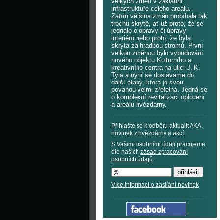
velkých změn v základní
infrastruktuře celého areálu.
Zatím většina změn probíhala tak
trochu skrytě, ať už proto, že se
jednalo o opravy či úpravy
interiérů nebo proto, že byla
skryta za hradbou stromů. První
velkou změnou bylo vybudování
nového objektu Kulturního a
kreativního centra na ulici J. K.
Tyla a nyní se dostáváme do
další etapy, která je svou
povahou velmi zřetelná. Jedná se
o komplexní revitalizaci oplocení
a areálu hvězdárny.
Přihlašte se k odběru aktualit AKA,
novinek z hvězdárny a akcí:
S Vašimi osobními údaji pracujeme
dle našich
zásad zpracování
osobních údajů
.
Více informací o zasílání novinek