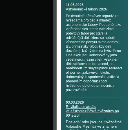
11.05.2026
Astronomické tábory 2026
Po dvouleté přestávce organizuje
hvězdárna pro děti a mládež
astronomické tábory. Podobně jako
v předchozích letech nabízíme
pobytový tábor pro starší a
odvážnější děti, které se nebojí
vícedenního pobytu mimo domov, i
tzv. příměstský tábor, kdy děti
docházejí každý den na hvězdárnu.
Obě akce jsou koncipovány jako
vzdělávací, naším cílem však není
děti zahlcovat informacemi, ale
nabídnout jim smysluplnou rekreaci
plnou her, zábavných úkolů,
dobrovolných sportovních aktivit a
především odpočinku pod
hvězdnou oblohou při nočních
pozorováních.
03.03.2026
Revitalizace areálu
valašskomeziříčské hvězdárny po
60 letech
Poslední roky jsou na Hvězdárně
Valašské Meziříčí ve znamení