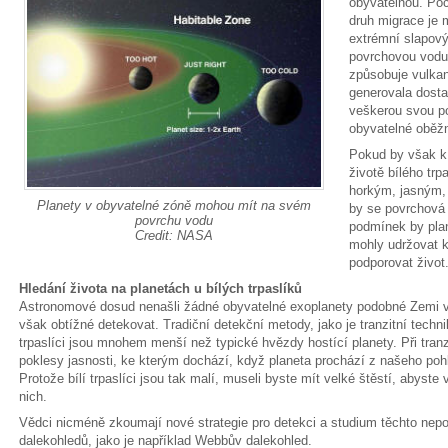
obyvatelnou. Poč
druh migrace je 
extrémní slapový
povrchovou vodu
způsobuje vulka
generovala dostat
veškerou svou p
obyvatelné oběžn
Pokud by však k 
životě bílého trp
horkým, jasným,
Planety v obyvatelné zóně mohou mít na svém
by se povrchová
povrchu vodu
podmínek by plan
Credit: NASA
mohly udržovat k
podporovat život
Hledání života na planetách u bílých trpaslíků
Astronomové dosud nenašli žádné obyvatelné exoplanety podobné Zemi v ok
však obtížné detekovat. Tradiční detekční metody, jako je tranzitní techni
trpaslíci jsou mnohem menší než typické hvězdy hostící planety. Při tran
poklesy jasnosti, ke kterým dochází, když planeta prochází z našeho poh
Protože bílí trpaslíci jsou tak malí, museli byste mít velké štěstí, abyste
nich.
Vědci nicméně zkoumají nové strategie pro detekci a studium těchto nepo
dalekohledů, jako je například Webbův dalekohled.