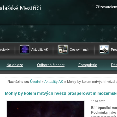
alašské Meziříčí
Zřizovatelem
rojekty
Aktuality AK
Cestovní ruch
Pro
Na obloze
Odborná činnost
Fotogalerie
Dě
Nacházíte se:
Úvodní
»
Aktuality AK
»
Mohly by kolem mrtvých hvězd 
Mohly by kolem mrtvých hvězd prosperovat mimozemsk
18.09.2025
Bílí trpaslíci m
Podmínky, jako 