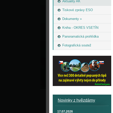
Aktuality AK
Tiskové zprávy ESO
Dokumenty »
Kniha - OKRES VSETÍN
Panoramatická prohlídka
Fotografická soutež
Novinky z hvězdárny
17.07.2026