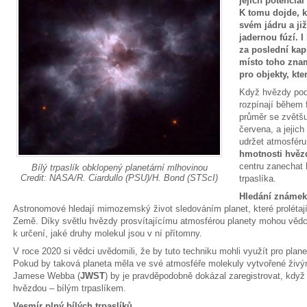
jejich potenciá
K tomu dojde, k
svém jádru a ji
jadernou fúzí. I
za poslední kap
místo toho znam
pro objekty, kte
Když hvězdy podo
rozpínají během
průměr se zvětšu
červena, a jejich
udržet atmosféru
hmotnosti hvěz
centru zanechat 
Bílý trpaslík obklopený planetární mlhovinou
Credit: NASA/R. Ciardullo (PSU)/H. Bond (STScI)
trpaslíka.
Hledání známek
Astronomové hledají mimozemský život sledováním planet, které prolétaj
Země. Díky světlu hvězdy prosvítajícímu atmosférou planety mohou vědci 
k určení, jaké druhy molekul jsou v ní přítomny.
V roce 2020 si vědci uvědomili, že by tuto techniku mohli využít pro plane
Pokud by taková planeta měla ve své atmosféře molekuly vytvořené živý
Jamese Webba (
JWST
) by je pravděpodobně dokázal zaregistrovat, když
hvězdou – bílým trpaslíkem.
Vesmír plný bílých trpaslíků