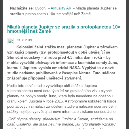
Nacházíte se:
Úvodní
»
Aktuality AK
»
Mladá planeta Jupiter se
srazila s protoplanetou 10× hmotnější než Země
Mladá planeta Jupiter se srazila s protoplanetou 10×
hmotnější než Země
23.08.2019
Kolosální čelní srážka mezi planetou Jupiter a zárodkem
vznikající planety (tzv. protoplanetou) v době utvářející se
Sluneční soustavy – zhruba před 4,5 miliardami roků – by
mohla vysvětlit překvapivé informace z kosmické sondy Juno,
kterou k Jupiteru vyslala americká NASA. Vyplývá to z nové
studie nedávno publikované v časopise Nature. Tuto událost
znázorňuje připojené umělecké ztvárnění.
Podle této nové studie vysvětluje obří srážka Jupitera
s protoplanetou nová data týkající se gravitačního vlivu plynné
planety na pohyb sondy Juno, která byla navedena na oběžnou
dráhu kolem Jupitera v roce 2016. Astronomové uskutečnili tisíce
počítačových simulací za účelem studie a nalezení scénáře čelní
srážky nejlépe vysvětlující nové informace získané sondou Juno.
„
Obří plynné planety, především Jupiter a Saturn, studujeme od
časů Galileiho, ale stále nevíme přesně, jak tyto planety vznikly
,“