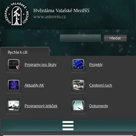
Hvězdárna Valašské Meziříčí
www.astrovm.cz
Programy pro školy
Projekty
Aktuality AK
Cestovní ruch
Programový letáček
Dokumenty