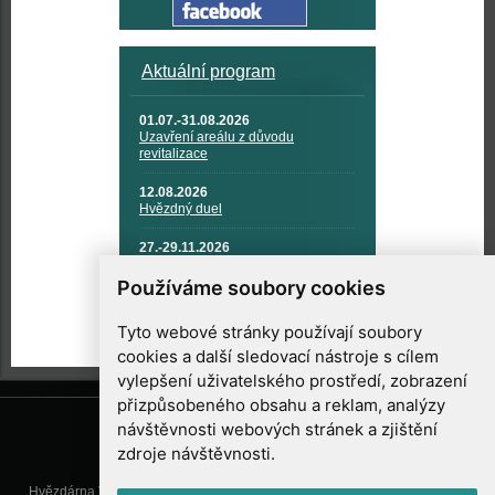
Aktuální program
01.07.-31.08.2026
Uzavření areálu z důvodu
revitalizace
12.08.2026
Hvězdný duel
27.-29.11.2026
KOSMONAUTIKA, RAKETOVÁ
TECHNIKA A KOSMICKÉ
Používáme soubory cookies
TECHNOLOGIE
Tyto webové stránky používají soubory
cookies a další sledovací nástroje s cílem
vylepšení uživatelského prostředí, zobrazení
přizpůsobeného obsahu a reklam, analýzy
návštěvnosti webových stránek a zjištění
zdroje návštěvnosti.
Hvězdárna Valašské Meziříčí, příspěvková organizace, Vsetínská 78, 757