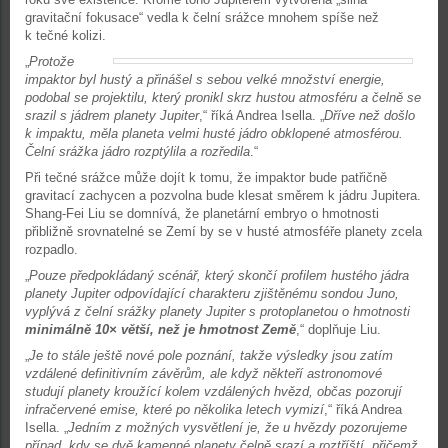
gravitační fokusace“ vedla k čelní srážce mnohem spíše než
k tečné kolizi.
„
Protože
impaktor byl hustý a přinášel s sebou velké množství energie,
podobal se projektilu, který pronikl skrz hustou atmosféru a čelně se
srazil s jádrem planety Jupiter
,“ říká Andrea Isella. „
Dříve než došlo
k impaktu, měla planeta velmi husté jádro obklopené atmosférou.
Čelní srážka jádro rozptýlila a rozředila
.“
Při tečné srážce může dojít k tomu, že impaktor bude patřičně
gravitací zachycen a pozvolna bude klesat směrem k jádru Jupitera.
Shang-Fei Liu se domnívá, že planetární embryo o hmotnosti
přibližně srovnatelné se Zemí by se v husté atmosféře planety zcela
rozpadlo.
„
Pouze předpokládaný scénář, který skončí profilem hustého jádra
planety Jupiter odpovídající charakteru zjištěnému sondou Juno,
vyplývá z čelní srážky planety Jupiter s protoplanetou o hmotnosti
minimálně 10× větší, než je hmotnost Země
,“ doplňuje Liu.
„
Je to stále ještě nové pole poznání, takže výsledky jsou zatím
vzdálené definitivním závěrům, ale když někteří astronomové
studují planety kroužící kolem vzdálených hvězd, občas pozorují
infračervené emise, které po několika letech vymizí
,“ říká Andrea
Isella. „
Jedním z možných vysvětlení je, že u hvězdy pozorujeme
případ, kdy se dvě kamenné planety čelně srazí a roztříští, přičemž