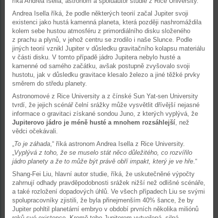
říká Andrea Isella, astronom a spoluautor studie z Rice University.
Andrea Isella říká, že podle některých teorií začal Jupiter svoji
existenci jako hustá kamenná planeta, která později nashromáždila
kolem sebe hustou atmosféru z primordiálního disku složeného
z prachu a plynů, v jehož centru se zrodilo i naše Slunce. Podle
jiných teorií vznikl Jupiter v důsledku gravitačního kolapsu materiálu
v části disku. V tomto případě jádro Jupitera nebylo husté a
kamenné od samého začátku, avšak postupně zvyšovalo svoji
hustotu, jak v důsledku gravitace klesalo železo a jiné těžké prvky
směrem do středu planety.
Astronomové z Rice University a z čínské Sun Yat-sen University
tvrdí, že jejich scénář čelní srážky může vysvětlit dřívější nejasné
informace o gravitaci získané sondou Juno, z kterých vyplývá, že
Jupiterovo jádro je méně husté a mnohem rozsáhlejší
, než
vědci očekávali.
„
To je záhada
,“ říká astronom Andrea Isella z Rice University.
„
Vyplývá z toho, že se muselo stát něco důležitého, co rozvířilo
jádro planety a že to může být právě obří impakt, který je ve hře
.“
Shang-Fei Liu, hlavní autor studie, říká, že uskutečněné výpočty
zahrnují odhady pravděpodobnosti srážek nižší než odlišné scénáře,
a také rozložení dopadových úhlů. Ve všech případech Liu se svými
spolupracovníky zjistili, že byla přinejmenším 40% šance, že by
Jupiter pohltil planetární embryo v období prvních několika miliónů
roků své existence. Kromě toho Jupiterem vytvořená „silná