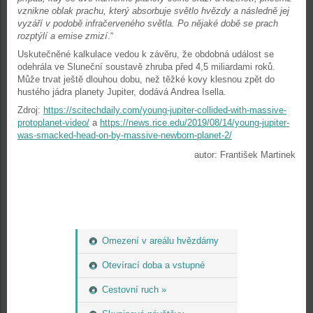
vznikne oblak prachu, který absorbuje světlo hvězdy a následně jej
vyzáří v podobě infračerveného světla. Po nějaké době se prach
rozptýlí a emise zmizí
.“
Uskutečněné kalkulace vedou k závěru, že obdobná událost se
odehrála ve Sluneční soustavě zhruba před 4,5 miliardami roků.
Může trvat ještě dlouhou dobu, než těžké kovy klesnou zpět do
hustého jádra planety Jupiter, dodává Andrea Isella.
Zdroj:
https://scitechdaily.com/young-jupiter-collided-with-massive-
protoplanet-video/
a
https://news.rice.edu/2019/08/14/young-jupiter-
was-smacked-head-on-by-massive-newborn-planet-2/
autor: František Martinek
Omezení v areálu hvězdárny
Otevírací doba a vstupné
Cestovní ruch »