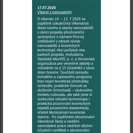
17.07.2026
Víkend s nanosatelity
O víkendu 10. – 12. 7 2026 se
úspěšně uskutečnila Víkendová
škola návrhu a stavby nanosatelitů
v rámci projektu přeshraniční
spolupráce s názvem Rozvoj
vzdělávání v oblasti vývoje
nanosatelitů a kosmických
technologií. Akci pořádali oba
partneři projektu, Hvězdárna
Valašské Meziříčí, p. o. a Slovenská
organizácia pre vesmírné aktivity a
zúčastnilo se ji 15 účastníků z obou
stran hranice. Součástí opravdu
bohatého a zajímavého programu
byly nejen teoretické přednášky,
semináře, praktické činnosti se
složením Schoolsatů – výukového
modelu cubesatu, ale také jsme si
vyzkoušeli virtuální technologie i
praktická pozorování kosmických
objektů pozemními dalekohledy,
včetně Mezinárodní kosmické
stanice. Po úspěšném absolvování
víkendové školy a nedělní
samostatné práce obdrželi všichni
účastníci certifikát o absolvování