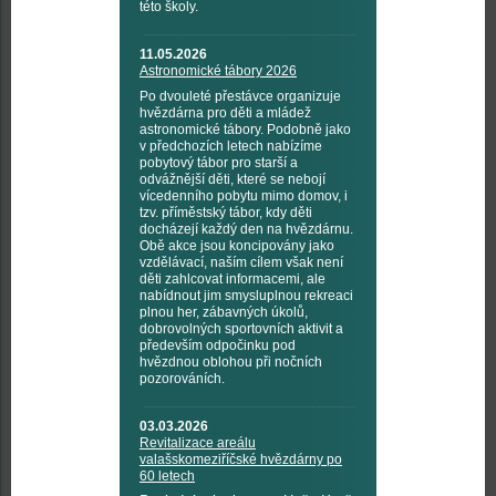
této školy.
11.05.2026
Astronomické tábory 2026
Po dvouleté přestávce organizuje
hvězdárna pro děti a mládež
astronomické tábory. Podobně jako
v předchozích letech nabízíme
pobytový tábor pro starší a
odvážnější děti, které se nebojí
vícedenního pobytu mimo domov, i
tzv. příměstský tábor, kdy děti
docházejí každý den na hvězdárnu.
Obě akce jsou koncipovány jako
vzdělávací, naším cílem však není
děti zahlcovat informacemi, ale
nabídnout jim smysluplnou rekreaci
plnou her, zábavných úkolů,
dobrovolných sportovních aktivit a
především odpočinku pod
hvězdnou oblohou při nočních
pozorováních.
03.03.2026
Revitalizace areálu
valašskomeziříčské hvězdárny po
60 letech