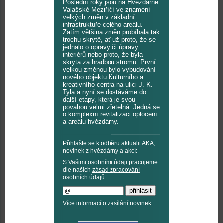
Poslední roky jsou na Hvězdárně
Valašské Meziříčí ve znamení
velkých změn v základní
infrastruktuře celého areálu.
Zatím většina změn probíhala tak
trochu skrytě, ať už proto, že se
jednalo o opravy či úpravy
interiérů nebo proto, že byla
skryta za hradbou stromů. První
velkou změnou bylo vybudování
nového objektu Kulturního a
kreativního centra na ulici J. K.
Tyla a nyní se dostáváme do
další etapy, která je svou
povahou velmi zřetelná. Jedná se
o komplexní revitalizaci oplocení
a areálu hvězdárny.
Přihlašte se k odběru aktualit AKA,
novinek z hvězdárny a akcí:
S Vašimi osobními údaji pracujeme
dle našich
zásad zpracování
osobních údajů
.
Více informací o zasílání novinek