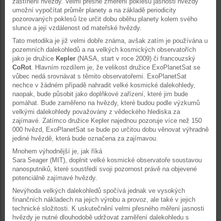
zastínění hvězdy. Velmi přesné změření poklesu jasnosti hvězdy
umožní vypočítat průměr planety a na základě periodicity
pozorovaných poklesů lze určit dobu oběhu planety kolem svého
slunce a její vzdálenost od mateřské hvězdy.
Tato metodika je již velmi dobře známa, avšak zatím je používána u
pozemních dalekohledů a na velkých kosmických observatořích
jako je družice
Kepler
(NASA, start v roce 2009) či francouzský
CoRot
. Hlavním rozdílem je, že velikost družice ExoPlanetSat se
vůbec nedá srovnávat s těmito observatořemi. ExoPlanetSat
nechce v žádném případě nahradit velké kosmické dalekohledy,
naopak, bude působit jako doplňkové zařízení, které jim bude
pomáhat. Bude zaměřeno na hvězdy, které budou podle výzkumů
velkými dalekohledy považovány z vědeckého hlediska za
zajímavé. Zatímco družice Kepler najednou pozoruje více než 150
000 hvězd, ExoPlanetSat se bude po určitou dobu věnovat výhradně
jediné hvězdě, která bude označena za zajímavou.
Mnohem výhodnější je, jak říká
Sara Seager (MIT), doplnit velké kosmické observatoře soustavou
nanosputniků, které soustředí svoji pozornost právě na objevené
potenciálně zajímavé hvězdy.
Nevýhoda velkých dalekohledů spočívá jednak ve vysokých
finančních nákladech na jejich výrobu a provoz, ale také v jejich
technické složitosti. K uskutečnění velmi přesného měření jasnosti
hvězdy je nutné dlouhodobě udržovat zaměření dalekohledu s