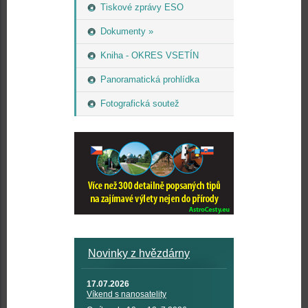
Tiskové zprávy ESO
Dokumenty »
Kniha - OKRES VSETÍN
Panoramatická prohlídka
Fotografická soutež
Novinky z hvězdárny
17.07.2026
Víkend s nanosatelity