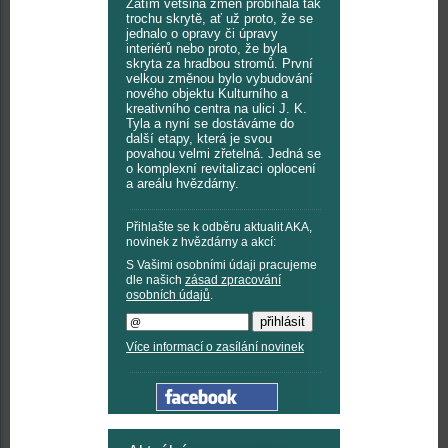
Zatím většina změn probíhala tak
trochu skrytě, ať už proto, že se
jednalo o opravy či úpravy
interiérů nebo proto, že byla
skryta za hradbou stromů. První
velkou změnou bylo vybudování
nového objektu Kulturního a
kreativního centra na ulici J. K.
Tyla a nyní se dostáváme do
další etapy, která je svou
povahou velmi zřetelná. Jedná se
o komplexní revitalizaci oplocení
a areálu hvězdárny.
Přihlašte se k odběru aktualit AKA,
novinek z hvězdárny a akcí:
S Vašimi osobními údaji pracujeme
dle našich
zásad zpracování
osobních údajů
.
Více informací o zasílání novinek