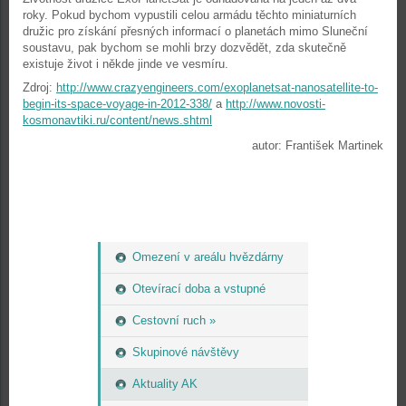
roky. Pokud bychom vypustili celou armádu těchto miniaturních
družic pro získání přesných informací o planetách mimo Sluneční
soustavu, pak bychom se mohli brzy dozvědět, zda skutečně
existuje život i někde jinde ve vesmíru.
Zdroj:
http://www.crazyengineers.com/exoplanetsat-nanosatellite-to-
begin-its-space-voyage-in-2012-338/
a
http://www.novosti-
kosmonavtiki.ru/content/news.shtml
autor: František Martinek
Omezení v areálu hvězdárny
Otevírací doba a vstupné
Cestovní ruch »
Skupinové návštěvy
Aktuality AK