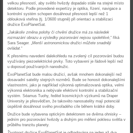
velkou přesností, aby světlo hvězdy dopadalo stále na stejné místo
detektoru. Podle provedené expertízy je optika, řízení, navigace a
kontrolní systém schopen dosáhnout přesnosti lepší než 1
oblouková vteřina (tj. 1/3600 stupně) při orientaci a stabilizaci
družice ExoPlanetSat.
„
Jakákoliv změna polohy či chvění družice má za následek
rozmazání obrazu a výsledky pozorování nejsou spolehlivé
,“ říká
Sara Seager. „
Menší astronomickou družici můžete snadněji
ovládat
.“
K přesnému navedení dalekohledu na zvolený cíl pozorování budou
využívány piezoelektrické prvky. Toto vybavení je řádově lepší než
u doposud používaných nanodružic.
ExoPlanetSat bude malou družicí, avšak mnohem dokonalejší než
dosavadní satelity stejných rozměrů. Bude se honosit dokonalejšími
vlastnostmi, jako je například výkonná optimalizovaná optika, velmi
výkonná elektronika a nebývale efektivní kontrolní a stabilizační
systém. Séamus Tuohy, ředitel kosmických výzkumů na Draper
University je přesvědčen, že takovéto nanosatelity mají potenciál
úspěšně dosáhnout svého prvořadého cíle během krátké doby.
Družice bude vybavena optickým detektorem se dvěma ohnisky –
jedním pro pozorování hvězdy a druhým pro měření poklesu světla v
průběhu tranzitu planety.
Životnost družice ExoPlanetSat je odhadována na jeden až dva