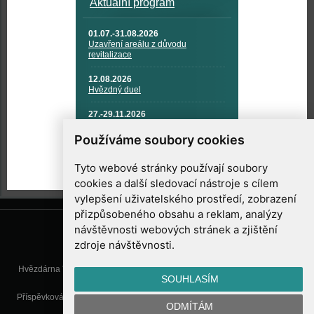
Aktuální program
01.07.-31.08.2026
Uzavření areálu z důvodu
revitalizace
12.08.2026
Hvězdný duel
27.-29.11.2026
KOSMONAUTIKA, RAKETOVÁ
TECHNIKA A KOSMICKÉ
Používáme soubory cookies
TECHNOLOGIE
Tyto webové stránky používají soubory
cookies a další sledovací nástroje s cílem
vylepšení uživatelského prostředí, zobrazení
přizpůsobeného obsahu a reklam, analýzy
návštěvnosti webových stránek a zjištění
zdroje návštěvnosti.
Hvězdárna Valašské Meziříčí, příspěvková organizace, Vsetínská 78, 757
SOUHLASÍM
01 Valašské Meziříčí
Příspěvková organizace Zlínského kraje. Telefon:
571 611 928
, Mobil:
777
ODMÍTÁM
277 134
, E-mail:
info@astrovm.cz