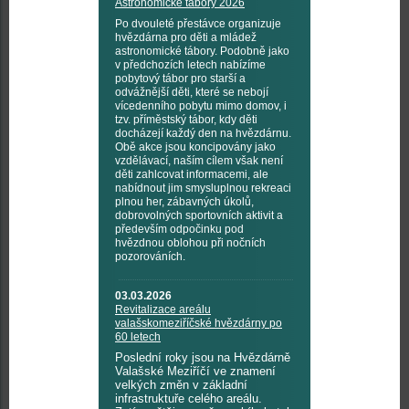
Astronomické tábory 2026
Po dvouleté přestávce organizuje
hvězdárna pro děti a mládež
astronomické tábory. Podobně jako
v předchozích letech nabízíme
pobytový tábor pro starší a
odvážnější děti, které se nebojí
vícedenního pobytu mimo domov, i
tzv. příměstský tábor, kdy děti
docházejí každý den na hvězdárnu.
Obě akce jsou koncipovány jako
vzdělávací, naším cílem však není
děti zahlcovat informacemi, ale
nabídnout jim smysluplnou rekreaci
plnou her, zábavných úkolů,
dobrovolných sportovních aktivit a
především odpočinku pod
hvězdnou oblohou při nočních
pozorováních.
03.03.2026
Revitalizace areálu
valašskomeziříčské hvězdárny po
60 letech
Poslední roky jsou na Hvězdárně
Valašské Meziříčí ve znamení
velkých změn v základní
infrastruktuře celého areálu.