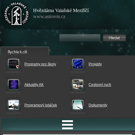
Hvězdárna Valašské Meziříčí
www.astrovm.cz
Programy pro školy
Projekty
Aktuality AK
Cestovní ruch
Programový letáček
Dokumenty