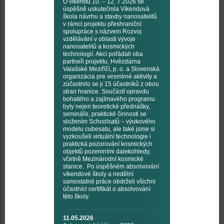
O víkendu 10. – 12. 7 2026 se
úspěšně uskutečnila Víkendová
škola návrhu a stavby nanosatelitů
v rámci projektu přeshraniční
spolupráce s názvem Rozvoj
vzdělávání v oblasti vývoje
nanosatelitů a kosmických
technologií. Akci pořádali oba
partneři projektu, Hvězdárna
Valašské Meziříčí, p. o. a Slovenská
organizácia pre vesmírné aktivity a
zúčastnilo se ji 15 účastníků z obou
stran hranice. Součástí opravdu
bohatého a zajímavého programu
byly nejen teoretické přednášky,
semináře, praktické činnosti se
složením Schoolsatů – výukového
modelu cubesatu, ale také jsme si
vyzkoušeli virtuální technologie i
praktická pozorování kosmických
objektů pozemními dalekohledy,
včetně Mezinárodní kosmické
stanice. Po úspěšném absolvování
víkendové školy a nedělní
samostatné práce obdrželi všichni
účastníci certifikát o absolvování
této školy.
11.05.2026