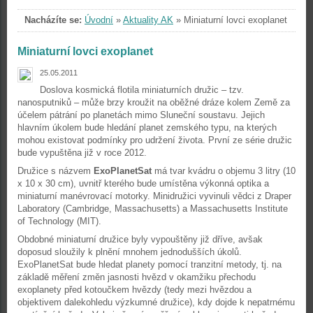
Nacházíte se:
Úvodní
»
Aktuality AK
»
Miniaturní lovci exoplanet
Miniaturní lovci exoplanet
25.05.2011
Doslova kosmická flotila miniaturních družic – tzv.
nanosputniků – může brzy kroužit na oběžné dráze kolem Země za
účelem pátrání po planetách mimo Sluneční soustavu. Jejich
hlavním úkolem bude hledání planet zemského typu, na kterých
mohou existovat podmínky pro udržení života. První ze série družic
bude vypuštěna již v roce 2012.
Družice s názvem
ExoPlanetSat
má tvar kvádru o objemu 3 litry (10
x 10 x 30 cm), uvnitř kterého bude umístěna výkonná optika a
miniaturní manévrovací motorky. Minidružici vyvinuli vědci z Draper
Laboratory (Cambridge, Massachusetts) a Massachusetts Institute
of Technology (MIT).
Obdobné miniaturní družice byly vypouštěny již dříve, avšak
doposud sloužily k plnění mnohem jednodušších úkolů.
ExoPlanetSat bude hledat planety pomocí tranzitní metody, tj. na
základě měření změn jasnosti hvězd v okamžiku přechodu
exoplanety před kotoučkem hvězdy (tedy mezi hvězdou a
objektivem dalekohledu výzkumné družice), kdy dojde k nepatrnému