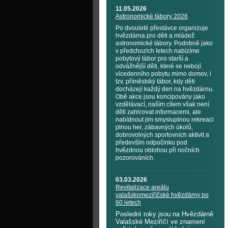
11.05.2026
Astronomické tábory 2026
Po dvouleté přestávce organizuje
hvězdárna pro děti a mládež
astronomické tábory. Podobně jako
v předchozích letech nabízíme
pobytový tábor pro starší a
odvážnější děti, které se nebojí
vícedenního pobytu mimo domov, i
tzv. příměstský tábor, kdy děti
docházejí každý den na hvězdárnu.
Obě akce jsou koncipovány jako
vzdělávací, naším cílem však není
děti zahlcovat informacemi, ale
nabídnout jim smysluplnou rekreaci
plnou her, zábavných úkolů,
dobrovolných sportovních aktivit a
především odpočinku pod
hvězdnou oblohou při nočních
pozorováních.
03.03.2026
Revitalizace areálu
valašskomeziříčské hvězdárny po
60 letech
Poslední roky jsou na Hvězdárně
Valašské Meziříčí ve znamení