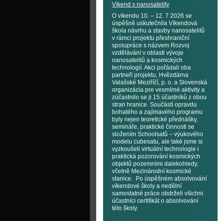
Víkend s nanosatelity
O víkendu 10. – 12. 7 2026 se
úspěšně uskutečnila Víkendová
škola návrhu a stavby nanosatelitů
v rámci projektu přeshraniční
spolupráce s názvem Rozvoj
vzdělávání v oblasti vývoje
nanosatelitů a kosmických
technologií. Akci pořádali oba
partneři projektu, Hvězdárna
Valašské Meziříčí, p. o. a Slovenská
organizácia pre vesmírné aktivity a
zúčastnilo se ji 15 účastníků z obou
stran hranice. Součástí opravdu
bohatého a zajímavého programu
byly nejen teoretické přednášky,
semináře, praktické činnosti se
složením Schoolsatů – výukového
modelu cubesatu, ale také jsme si
vyzkoušeli virtuální technologie i
praktická pozorování kosmických
objektů pozemními dalekohledy,
včetně Mezinárodní kosmické
stanice. Po úspěšném absolvování
víkendové školy a nedělní
samostatné práce obdrželi všichni
účastníci certifikát o absolvování
této školy.