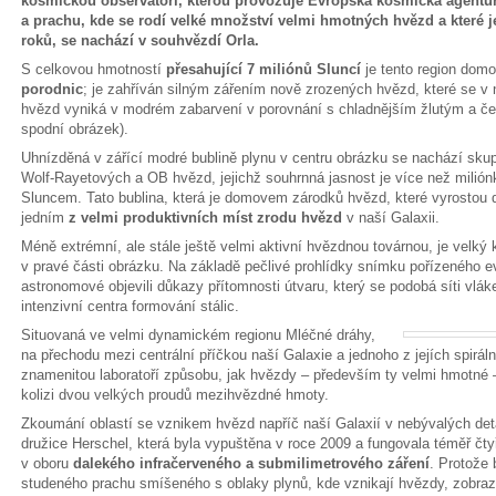
kosmickou observatoří, kterou provozuje Evropská kosmická agentu
a prachu, kde se rodí velké množství velmi hmotných hvězd a které j
roků, se nachází v souhvězdí Orla.
S celkovou hmotností
přesahující 7 miliónů Sluncí
je tento region dom
porodnic
; je zahříván silným zářením nově zrozených hvězd, které se v
hvězd vyniká v modrém zabarvení v porovnání s chladnějším žlutým a če
spodní obrázek).
Uhnízděná v zářící modré bublině plynu v centru obrázku se nachází sk
Wolf-Rayetových a OB hvězd, jejichž souhrnná jasnost je více než milión
Sluncem. Tato bublina, která je domovem zárodků hvězd, které vyrostou 
jedním
z velmi produktivních míst zrodu hvězd
v naší Galaxii.
Méně extrémní, ale stále ještě velmi aktivní hvězdnou továrnou, je velký
v pravé části obrázku. Na základě pečlivé prohlídky snímku pořízeného e
astronomové objevili důkazy přítomnosti útvaru, který se podobá síti vláke
intenzivní centra formování stálic.
Situovaná ve velmi dynamickém regionu Mléčné dráhy,
na přechodu mezi centrální příčkou naší Galaxie a jednoho z jejích spirál
znamenitou laboratoří způsobu, jak hvězdy – především ty velmi hmotné –
kolizi dvou velkých proudů mezihvězdné hmoty.
Zkoumání oblastí se vznikem hvězd napříč naší Galaxií v nebývalých deta
družice Herschel, která byla vypuštěna v roce 2009 a fungovala téměř čty
v oboru
dalekého infračerveného a submilimetrového záření
. Protože 
studeného prachu smíšeného s oblaky plynů, kde vznikají hvězdy, zobrazo