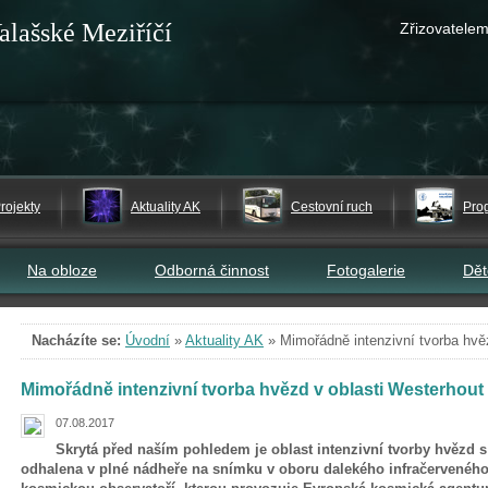
alašské Meziříčí
Zřizovatelem
rojekty
Aktuality AK
Cestovní ruch
Pro
Na obloze
Odborná činnost
Fotogalerie
Dě
Nacházíte se:
Úvodní
»
Aktuality AK
»
Mimořádně intenzivní tvorba hvě
Mimořádně intenzivní tvorba hvězd v oblasti Westerhout
07.08.2017
Skrytá před naším pohledem je oblast intenzivní tvorby hvězd s
odhalena v plné nádheře na snímku v oboru dalekého infračervenéh