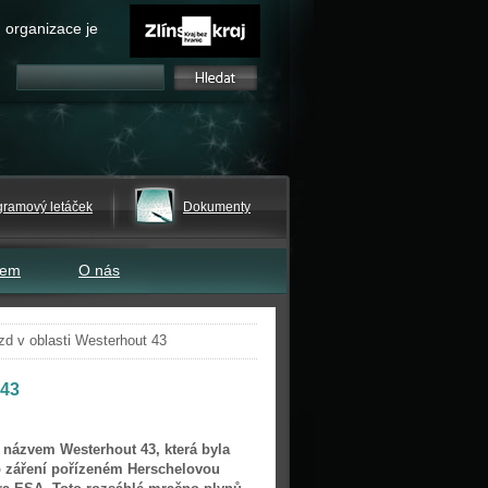
 organizace je
gramový letáček
Dokumenty
tem
O nás
zd v oblasti Westerhout 43
 43
 názvem Westerhout 43, která byla
o záření pořízeném Herschelovou