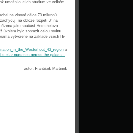
ož umožnilo jejich studium ve velkém
schel na vlnové délce 70 mikronů
zachycují na obloze rozpětí 3° na
pořízena jako součást Herschelova
ož úkolem bylo zobrazit celou rovinu
orama vytvořené na základě všech Hi-
rmation_in_the_Westerhout_43_region
a
stellar-nurseries-across-the-galactic-
autor: František Martinek