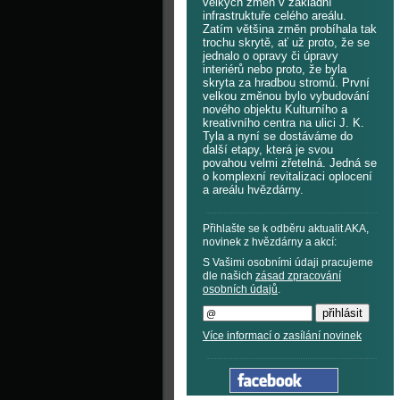
velkých změn v základní
infrastruktuře celého areálu.
Zatím většina změn probíhala tak
trochu skrytě, ať už proto, že se
jednalo o opravy či úpravy
interiérů nebo proto, že byla
skryta za hradbou stromů. První
velkou změnou bylo vybudování
nového objektu Kulturního a
kreativního centra na ulici J. K.
Tyla a nyní se dostáváme do
další etapy, která je svou
povahou velmi zřetelná. Jedná se
o komplexní revitalizaci oplocení
a areálu hvězdárny.
Přihlašte se k odběru aktualit AKA,
novinek z hvězdárny a akcí:
S Vašimi osobními údaji pracujeme
dle našich
zásad zpracování
osobních údajů
.
Více informací o zasílání novinek