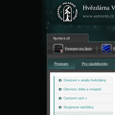
Hvězdárna V
www.astrovm.cz
Programy pro školy
P
Program
Pro návštěvníky
Omezení v areálu hvězdárny
Otevírací doba a vstupné
Cestovní ruch »
Skupinové návštěvy