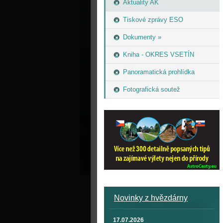
Aktuality AK
Tiskové zprávy ESO
Dokumenty »
Kniha - OKRES VSETÍN
Panoramatická prohlídka
Fotografická soutež
Novinky z hvězdárny
17.07.2026