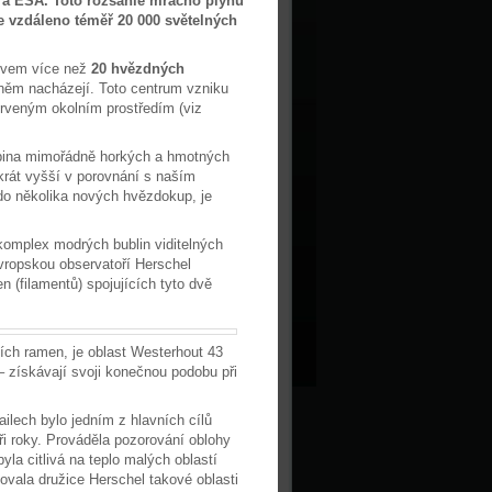
ra ESA. Toto rozsáhlé mračno plynů
e vzdáleno téměř 20 000 světelných
ovem více než
20 hvězdných
 něm nacházejí. Toto centrum vzniku
rveným okolním prostředím (viz
upina mimořádně horkých a hmotných
krát vyšší v porovnání s naším
do několika nových hvězdokup, je
 komplex modrých bublin viditelných
vropskou observatoří Herschel
n (filamentů) spojujících tyto dvě
ních ramen, je oblast Westerhout 43
 získávají svoji konečnou podobu při
ilech bylo jedním z hlavních cílů
ři roky. Prováděla pozorování oblohy
byla citlivá na teplo malých oblastí
vala družice Herschel takové oblasti