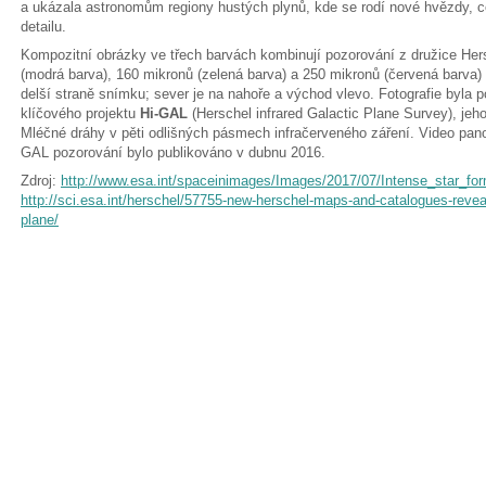
a ukázala astronomům regiony hustých plynů, kde se rodí nové hvězdy, c
detailu.
Kompozitní obrázky ve třech barvách kombinují pozorování z družice Her
(modrá barva), 160 mikronů (zelená barva) a 250 mikronů (červená barva) 
delší straně snímku; sever je na nahoře a východ vlevo. Fotografie byla 
klíčového projektu
Hi-GAL
(Herschel infrared Galactic Plane Survey), jeh
Mléčné dráhy v pěti odlišných pásmech infračerveného záření. Video pan
GAL pozorování bylo publikováno v dubnu 2016.
Zdroj:
http://www.esa.int/spaceinimages/Images/2017/07/Intense_star_fo
http://sci.esa.int/herschel/57755-new-herschel-maps-and-catalogues-reveal-
plane/