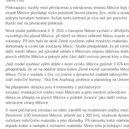
Santa Cruz.
Překvapující rozdíly mezi přivrácenou a odvrácenou stranou Měsíce byly
straně Měsíce převládají nízko položené lávové planiny (tzv. moře a oceá
pokryta hornatým terénem. Avšak tento kontrast je více než jen povrchní
tlustší než na přivrácené polokouli.
Nová studie publikovaná 4. 8. 2011 v časopise Nature vychází z dřívější
vysvětlujícího původ Měsíce, při němž se těleso velikosti Marsu srazilo 
soustavy. Při tom bylo do okolí Země vyvrženo velké množství materiálu.
dohromady a vznikl tak současný Měsíc. Studie předpokládá, že při tomto
další menší těleso, jež původně sdílelo s Měsícem stejnou oběžnou dráhu
povrch většího Měsíce a pokrylo jeho část další vrstvou pevné kůry o tlou
„
Náš model souhlasí velmi dobře s teorií vzniku Měsíce (průměr 3 476 km
předpokládá, že se na oběžné dráze kolem Země kromě samotného Měsíc
tělesa. To je v souladu s tím, co známe o dynamické stabilitě takovýchto
stáří měsíční horniny
,“ říká Erik Asphaug, profesor a planetolog na Univers
Na připojeném obrázku jsou 4 momentky z počítačových
simulací modelujících srážku mezi Měsícem a jeho menším průvodcem. Je
tělesa se přilepila na povrch Měsíce v podobě „lívance“ jako další vrstva,
odvrácené strany Měsíce.
V nové počítačové simulaci se vědci zaměřili na modelování srážky me
(hmotnost 1/30 hmotnosti Měsíce, průměr asi 1 300 km), studovali dynamik
rozložení měsíčního materiálu a jeho důsledky. Při takovéto kolizi odehráv
dopadu kráter a nedojde k roztavení materiálu. Místo toho je kolidující mat