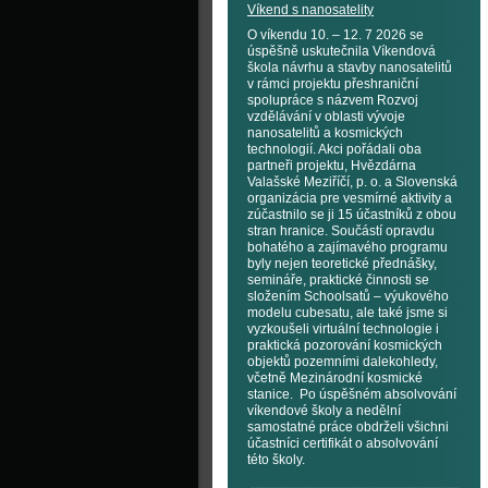
Víkend s nanosatelity
O víkendu 10. – 12. 7 2026 se
úspěšně uskutečnila Víkendová
škola návrhu a stavby nanosatelitů
v rámci projektu přeshraniční
spolupráce s názvem Rozvoj
vzdělávání v oblasti vývoje
nanosatelitů a kosmických
technologií. Akci pořádali oba
partneři projektu, Hvězdárna
Valašské Meziříčí, p. o. a Slovenská
organizácia pre vesmírné aktivity a
zúčastnilo se ji 15 účastníků z obou
stran hranice. Součástí opravdu
bohatého a zajímavého programu
byly nejen teoretické přednášky,
semináře, praktické činnosti se
složením Schoolsatů – výukového
modelu cubesatu, ale také jsme si
vyzkoušeli virtuální technologie i
praktická pozorování kosmických
objektů pozemními dalekohledy,
včetně Mezinárodní kosmické
stanice. Po úspěšném absolvování
víkendové školy a nedělní
samostatné práce obdrželi všichni
účastníci certifikát o absolvování
této školy.