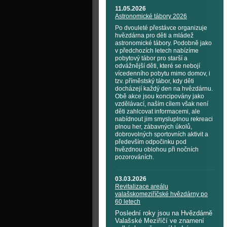
11.05.2026
Astronomické tábory 2026
Po dvouleté přestávce organizuje
hvězdárna pro děti a mládež
astronomické tábory. Podobně jako
v předchozích letech nabízíme
pobytový tábor pro starší a
odvážnější děti, které se nebojí
vícedenního pobytu mimo domov, i
tzv. příměstský tábor, kdy děti
docházejí každý den na hvězdárnu.
Obě akce jsou koncipovány jako
vzdělávací, naším cílem však není
děti zahlcovat informacemi, ale
nabídnout jim smysluplnou rekreaci
plnou her, zábavných úkolů,
dobrovolných sportovních aktivit a
především odpočinku pod
hvězdnou oblohou při nočních
pozorováních.
03.03.2026
Revitalizace areálu
valašskomeziříčské hvězdárny po
60 letech
Poslední roky jsou na Hvězdárně
Valašské Meziříčí ve znamení