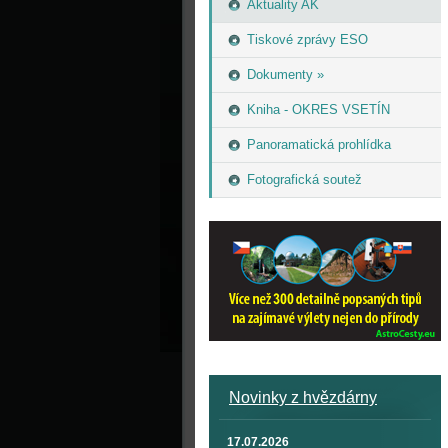
Aktuality AK
Tiskové zprávy ESO
Dokumenty »
Kniha - OKRES VSETÍN
Panoramatická prohlídka
Fotografická soutež
Novinky z hvězdárny
17.07.2026