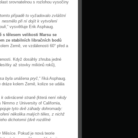
blast srovnatelnou s rozlohou vysočiny
tomto případě to vyžadovalo zvláštní
 nesmělo při ní dojít k vytvoření
ouli
,“ vysvětluje Erik Asphaug.
s tělesem velikosti Marsu se
om ze stabilních libračních bodů
kolem Země, ve vzdálenosti 60° před a
enosti. Když dosáhly zhruba jedné
esítky až stovky miliónů roků),
esa byla unášena pryč
,“ říká Asphaug.
é dráze kolem Země, kolize se udála
k odvrácené straně (která není nikdy
is Nimmo z University of California,
spojuje tyto dvě záhady dohromady:
oření několika malých těles, z nichž
eho dichotomii (dvě rozdílné
y Měsíce. Pokud je nová teorie