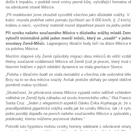
došlo k impaktu, v podobě nové vrstvy pevné kůry, vytvářející hornatou o
na odvrácené straně Měsíce.
„
Při modelování jsme zkoušeli vysvětlit všechno jako důsledek srážky. V 
kolizi: musela probíhat velmi pomalu (rychlostí asi 8 000 km/h, tj. 2 km/s),
kráteru a navíc, vyvržený materiál musel dopadnout pouze na jednu polok
Při vzniku našeho současného Měsíce v důsledku srážky mladé Země 
vytvořil minimálně ještě jeden menší měsíc, který se „usadil“ v jedn
soustavy Země-Měsíc.
Lagrangeovy librační body leží na dráze Měsíce 
za polohou Měsíce.
Mezitím slapové síly Země způsobily migraci obou měsíců do větší vzdál
třetiny současné vzdálenosti Měsíce od Země (což je proces, který trval d
hlavním hráčem v jejich orbitální dynamice se stala gravitace Slunce.
„
Poloha v libračním bodě se stala nestabilní a všechna zde uvězněná těl
Brzy na to se dva měsíce srazily. Avšak protože obíhaly po stejné oběžn
poměrně malou rychlostí.
„
Skutečnost, že přivrácená strana Měsíce vypadá velmi odlišně vzhledem 
viditelná ze Země) byla záhadou od úsvitu kosmického věku
,“ říká Franc
Santa Cruz. „
Jeden z elegantních aspektů článku Erika Asphauga je, že 
pravděpodobná gigantická srážka vedla jak ke vzniku Měsíce, tak i k vytv
jedno později dopadlo na povrch našeho současného Měsíce a způsobilo j
polokoule), kterou můžeme pozorovat dodnes
.“
Potvrdit tuto hypotézu mohou vzorky horniny odebrané z odvrácené stran