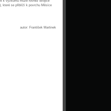
ispět k výzkumu může rovněž dvojice
), které se přiblíží k povrchu Měsíce
autor: František Martinek