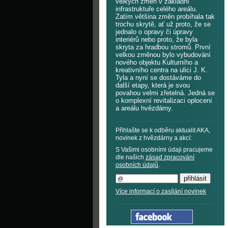
velkých změn v základní
infrastruktuře celého areálu.
Zatím většina změn probíhala tak
trochu skrytě, ať už proto, že se
jednalo o opravy či úpravy
interiérů nebo proto, že byla
skryta za hradbou stromů. První
velkou změnou bylo vybudování
nového objektu Kulturního a
kreativního centra na ulici J. K.
Tyla a nyní se dostáváme do
další etapy, která je svou
povahou velmi zřetelná. Jedná se
o komplexní revitalizaci oplocení
a areálu hvězdárny.
Přihlašte se k odběru aktualit AKA,
novinek z hvězdárny a akcí:
S Vašimi osobními údaji pracujeme
dle našich
zásad zpracování
osobních údajů
.
Více informací o zasílání novinek