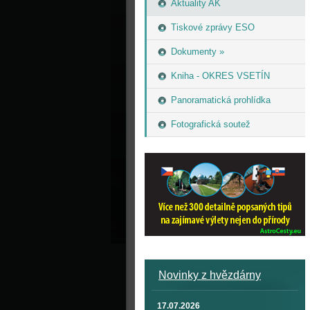
Aktuality AK
Tiskové zprávy ESO
Dokumenty »
Kniha - OKRES VSETÍN
Panoramatická prohlídka
Fotografická soutež
Novinky z hvězdárny
17.07.2026