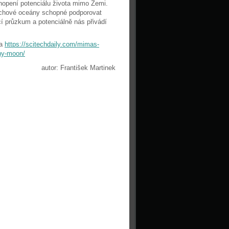
pení potenciálu života mimo Zemi.
vrchové oceány schopné podporovat
cí průzkum a potenciálně nás přivádí
a
https://scitechdaily.com/mimas-
iny-moon/
autor: František Martinek