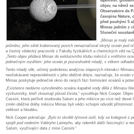
tajemství: globál
objev, na němž se 
Observatoire de P
časopise Nature, 
před pouhými 5 až
Mimas jedním z cí
Sluneční soustavě
„
Mimas je malý měs
průměru; jeho silně kráterovaný povrch nenaznačoval skrytý oceán pod n
a čestný vědecký pracovník z Fakulty fyzikálních a chemických věd na 
„
Tento objev přidává Mimas do exkluzivního klubu měsíců s vnitřními oce
jedinečným rozdílem: jeho oceán je pozoruhodně mladý, s věkem odhadov
Tento mladý věk, určený podrobnou analýzou slapových interakcí Mimas
neočekávané nepravidelnosti v jeho oběžné dráze, naznačuje, že oceán v
Mimas poskytuje jedinečné okno do raných fází formování oceánů a potenc
„
Existence nedávno vytvořeného oceánu kapalné vody dělá z Mimasu hlav
výzkumníky, kteří zkoumají původ života
,“ vysvětluje Nick Cooper. Obje
Cassini, která pečlivě studovala Saturn a jeho měsíce po více než dese
změn oběžné dráhy měsíce Mimas byli vědci schopni odvodit přítomnost 
velikost a hloubku.
Nick Cooper pokračuje: „
Bylo to skvělé týmové úsilí, kdy se kolegové z pě
spojili pod vedením Valéryho Laineyho, aby odemkli další fascinující a 
Saturn, využívající data z mise Cassini
.“