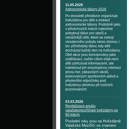
11.05.2026
Astronomické tábory 2026
Po dvouleté přestávce organizuje
hvězdárna pro děti a mládež
astronomické tábory. Podobně jako
v předchozích letech nabízíme
pobytový tábor pro starší a
odvážnější děti, které se nebojí
vícedenního pobytu mimo domov, i
tzv. příměstský tábor, kdy děti
docházejí každý den na hvězdárnu.
Obě akce jsou koncipovány jako
vzdělávací, naším cílem však není
děti zahlcovat informacemi, ale
nabídnout jim smysluplnou rekreaci
plnou her, zábavných úkolů,
dobrovolných sportovních aktivit a
především odpočinku pod
hvězdnou oblohou při nočních
pozorováních.
03.03.2026
Revitalizace areálu
valašskomeziříčské hvězdárny po
60 letech
Poslední roky jsou na Hvězdárně
Valašské Meziříčí ve znamení