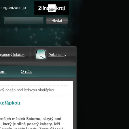
 organizace je
gramový letáček
Dokumenty
tem
O nás
dý oceán pod ledovou skořápkou
skořápkou
enších měsíců Saturnu, skrytý pod
terý je silně posetý krátery, leží