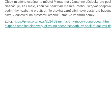
Objev mladého oceánu na měsíci Mimas má významné důsledky pro pocho
Naznačuje, že i malé, zdánlivě neaktivní měsíce, mohou skrývat podpo
podmínky nezbytné pro život. To otevírá vzrušující nové cesty pro budou
blíže k odpovědi na prastarou otázku: Jsme ve vesmíru sami?
Zdroj:
https://phys.org/news/2024-02-mimas-tiny-moon-young-ocean.html
surprise-startling-discovery-of-young-ocean-beneath-icy-shell-of-saturns-t