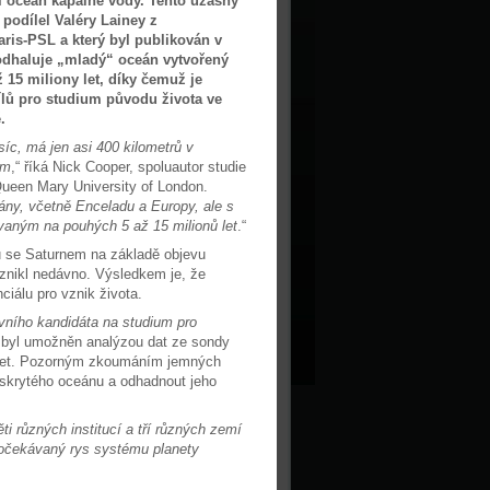
ní oceán kapalné vody. Tento úžasný
podílel Valéry Lainey z
aris-PSL a který byl publikován v
odhaluje „mladý“ oceán vytvořený
 15 miliony let, díky čemuž je
lů pro studium původu života ve
.
íc, má jen asi 400 kilometrů v
ím
,“ říká Nick Cooper, spoluautor studie
Queen Mary University of London.
ány, včetně Enceladu a Europy, ale s
aným na pouhých 5 až 15 milionů let
.“
u se Saturnem na základě objevu
znikl nedávno. Výsledkem je, že
iálu pro vznik života.
ního kandidáta na studium pro
v byl umožněn analýzou dat ze sondy
t let. Pozorným zkoumáním jemných
skrytého oceánu a odhadnout jeho
ti různých institucí a tří různých zemí
neočekávaný rys systému planety