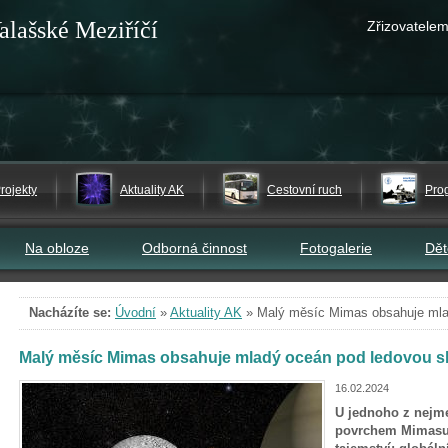
alašské Meziříčí
Zřizovatelem
rojekty
Aktuality AK
Cestovní ruch
Pro
Na obloze
Odborná činnost
Fotogalerie
Dě
Nacházíte se:
Úvodní
»
Aktuality AK
»
Malý měsíc Mimas obsahuje mla
Malý měsíc Mimas obsahuje mladý oceán pod ledovou 
16.02.2024
U jednoho z nejm
povrchem Mimasu, k