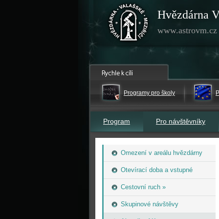
Hvězdárna V
www.astrovm.cz
Programy pro školy
P
Program
Pro návštěvníky
Omezení v areálu hvězdárny
Otevírací doba a vstupné
Cestovní ruch »
Skupinové návštěvy