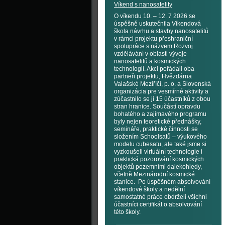
Víkend s nanosatelity
O víkendu 10. – 12. 7 2026 se
úspěšně uskutečnila Víkendová
škola návrhu a stavby nanosatelitů
v rámci projektu přeshraniční
spolupráce s názvem Rozvoj
vzdělávání v oblasti vývoje
nanosatelitů a kosmických
technologií. Akci pořádali oba
partneři projektu, Hvězdárna
Valašské Meziříčí, p. o. a Slovenská
organizácia pre vesmírné aktivity a
zúčastnilo se ji 15 účastníků z obou
stran hranice. Součástí opravdu
bohatého a zajímavého programu
byly nejen teoretické přednášky,
semináře, praktické činnosti se
složením Schoolsatů – výukového
modelu cubesatu, ale také jsme si
vyzkoušeli virtuální technologie i
praktická pozorování kosmických
objektů pozemními dalekohledy,
včetně Mezinárodní kosmické
stanice. Po úspěšném absolvování
víkendové školy a nedělní
samostatné práce obdrželi všichni
účastníci certifikát o absolvování
této školy.