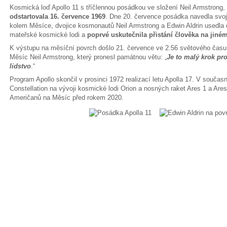
Kosmická loď Apollo 11 s tříčlennou posádkou ve složení Neil Armstrong, 
odstartovala 16. července 1969
. Dne 20. července posádka navedla svo
kolem Měsíce, dvojice kosmonautů Neil Armstrong a Edwin Aldrin usedla d
mateřské kosmické lodi a
poprvé uskutečnila přistání člověka na jiné
K výstupu na měsíční povrch došlo 21. července ve 2:56 světového času
Měsíc Neil Armstrong, který pronesl památnou větu: „
Je to malý krok pro
lidstvo
.“
Program Apollo skončil v prosinci 1972 realizací letu Apolla 17. V souča
Constellation na vývoji kosmické lodi Orion a nosných raket Ares 1 a Ares
Američanů na Měsíc před rokem 2020.