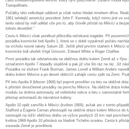
času středoevropského letního, který nyní používáme. Lunární modul Apoll
Tranquillitatis.
Počátky této velkolepé události je však nutno hledat mnohem dříve. Realiza
1961 tehdejší americký prezident John F. Kennedy, když mimo jiné ve své
tento národ by měl udělat vše pro to, aby člověk přistál na Měsíci a bezpe
tohoto desetiletí
.“
Cestu k Měsíci však poněkud přibrzdila nečekaná tragédie. Při pozemníc
posádka kosmické lodi Apollo 1, která se v době vypuknutí požáru nachá
na vrcholu nosné rakety Saturn 1B. Ještě před prvním startem k Měsíci si 
kosmické lodi uhořeli Virgil Grissom, Edward White a Roger Chaffee.
První posádka tak odstartovala na oběžnou dráhu kolem Země až v říjnu
označením Apollo 7 dopadly úspěšně a pak již vše šlo ráz na ráz. Již násl
Posádka ve složení Frank Borman, James Lovell a William Anders navedl
dráhu kolem Měsíce a po deseti obězích zahájili cestu zpět na Zemi. Psal
Při letu Apolla 9 (březen 1969) byl poprvé prověřen za letu na oběžné dr
k přistání dvoučlenné posádky na povrchu Měsíce. Na oběžné dráze kole
modulu se dvěma astronauty od velitelské sekce a letu v samostatné for
přestup astronautů do návratové kabiny.
Apollo 10 opět zamířilo k Měsíci (květen 1969), avšak ani v tomto případ
Stafford a Eugene Cernan přestoupili na oběžné dráze kolem Měsíce do lu
sestoupili na nižší oběžnou dráhu ve výšce pouhých 15 km nad povrchem. 
května 1969 Apollo 10 přistává na hladině Tichého oceánu. Cesta k přist
souseda Země je prověřená.