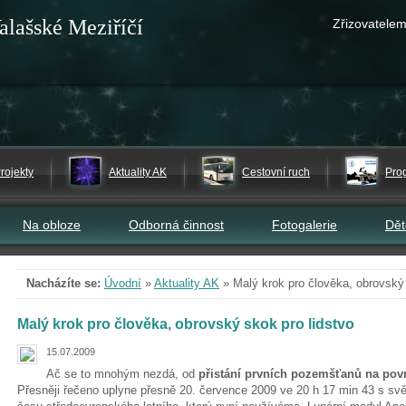
alašské Meziříčí
Zřizovatelem
rojekty
Aktuality AK
Cestovní ruch
Pro
Na obloze
Odborná činnost
Fotogalerie
Dě
Nacházíte se:
Úvodní
»
Aktuality AK
»
Malý krok pro člověka, obrovský 
Malý krok pro člověka, obrovský skok pro lidstvo
15.07.2009
Ač se to mnohým nezdá, od
přistání prvních pozemšťanů na povr
Přesněji řečeno uplyne přesně 20. července 2009 ve 20 h 17 min 43 s svět