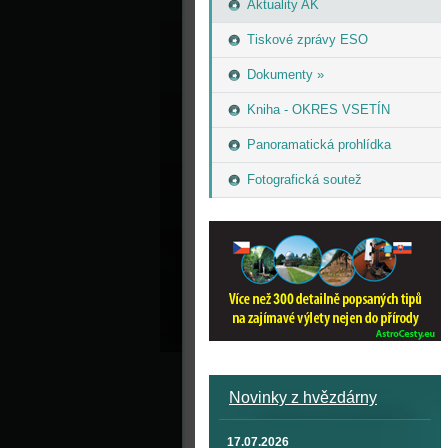
Aktuality AK
Tiskové zprávy ESO
Dokumenty »
Kniha - OKRES VSETÍN
Panoramatická prohlídka
Fotografická soutež
Novinky z hvězdárny
17.07.2026