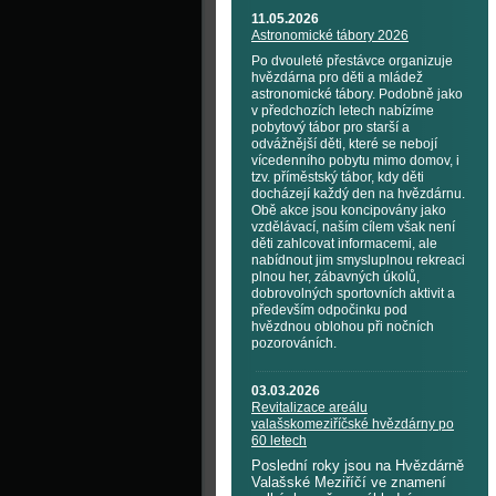
11.05.2026
Astronomické tábory 2026
Po dvouleté přestávce organizuje
hvězdárna pro děti a mládež
astronomické tábory. Podobně jako
v předchozích letech nabízíme
pobytový tábor pro starší a
odvážnější děti, které se nebojí
vícedenního pobytu mimo domov, i
tzv. příměstský tábor, kdy děti
docházejí každý den na hvězdárnu.
Obě akce jsou koncipovány jako
vzdělávací, naším cílem však není
děti zahlcovat informacemi, ale
nabídnout jim smysluplnou rekreaci
plnou her, zábavných úkolů,
dobrovolných sportovních aktivit a
především odpočinku pod
hvězdnou oblohou při nočních
pozorováních.
03.03.2026
Revitalizace areálu
valašskomeziříčské hvězdárny po
60 letech
Poslední roky jsou na Hvězdárně
Valašské Meziříčí ve znamení