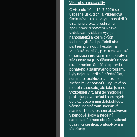
Víkend s nanosatelity
O víkendu 10. – 12. 7 2026 se
úspěšně uskutečnila Víkendová
škola návrhu a stavby nanosatelitů
v rámci projektu přeshraniční
spolupráce s názvem Rozvoj
vzdělávání v oblasti vývoje
nanosatelitů a kosmických
technologií. Akci pořádali oba
partneři projektu, Hvězdárna
Valašské Meziříčí, p. o. a Slovenská
organizácia pre vesmírné aktivity a
zúčastnilo se ji 15 účastníků z obou
stran hranice. Součástí opravdu
bohatého a zajímavého programu
byly nejen teoretické přednášky,
semináře, praktické činnosti se
složením Schoolsatů – výukového
modelu cubesatu, ale také jsme si
vyzkoušeli virtuální technologie i
praktická pozorování kosmických
objektů pozemními dalekohledy,
včetně Mezinárodní kosmické
stanice. Po úspěšném absolvování
víkendové školy a nedělní
samostatné práce obdrželi všichni
účastníci certifikát o absolvování
této školy.