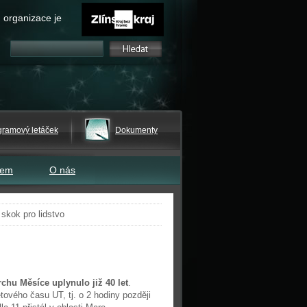
 organizace je
gramový letáček
Dokumenty
tem
O nás
skok pro lidstvo
chu Měsíce uplynulo již 40 let
.
ového času UT, tj. o 2 hodiny později