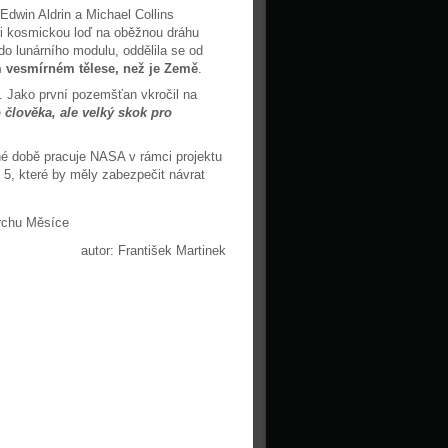
Edwin Aldrin a Michael Collins
ji kosmickou loď na oběžnou dráhu
o lunárního modulu, oddělila se od
m vesmírném tělese, než je Země
.
. Jako první pozemšťan vkročil na
 člověka, ale velký skok pro
sné době pracuje NASA v rámci projektu
 5, které by měly zabezpečit návrat
autor: František Martinek