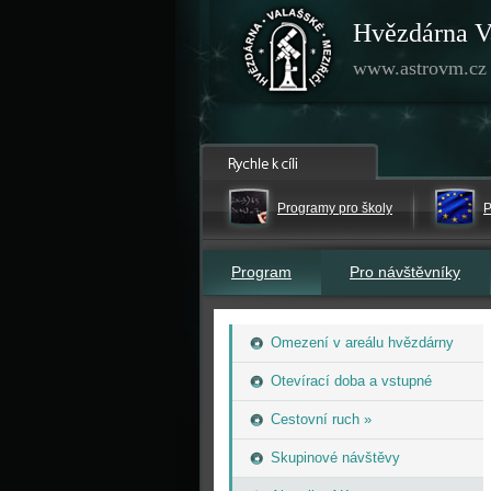
Hvězdárna V
www.astrovm.cz
Programy pro školy
P
Program
Pro návštěvníky
Omezení v areálu hvězdárny
Otevírací doba a vstupné
Cestovní ruch »
Skupinové návštěvy