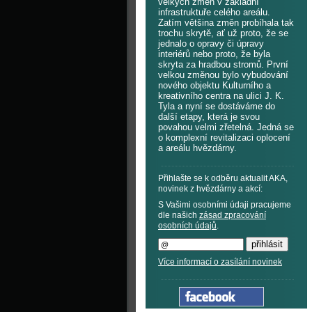
velkých změn v základní
infrastruktuře celého areálu.
Zatím většina změn probíhala tak
trochu skrytě, ať už proto, že se
jednalo o opravy či úpravy
interiérů nebo proto, že byla
skryta za hradbou stromů. První
velkou změnou bylo vybudování
nového objektu Kulturního a
kreativního centra na ulici J. K.
Tyla a nyní se dostáváme do
další etapy, která je svou
povahou velmi zřetelná. Jedná se
o komplexní revitalizaci oplocení
a areálu hvězdárny.
Přihlašte se k odběru aktualit AKA,
novinek z hvězdárny a akcí:
S Vašimi osobními údaji pracujeme
dle našich
zásad zpracování
osobních údajů
.
Více informací o zasílání novinek