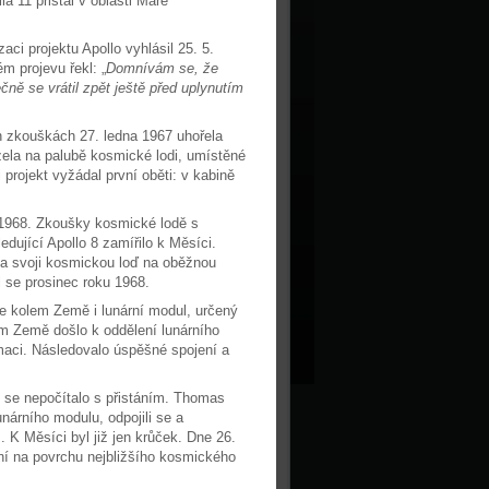
a 11 přistál v oblasti Mare
ci projektu Apollo vyhlásil 25. 5.
m projevu řekl: „
Domnívám se, že
čně se vrátil zpět ještě před uplynutím
h zkouškách 27. ledna 1967 uhořela
zela na palubě kosmické lodi, umístěné
projekt vyžádal první oběti: v kabině
 1968. Zkoušky kosmické lodě s
edující Apollo 8 zamířilo k Měsíci.
a svoji kosmickou loď na oběžnou
 se prosinec roku 1968.
áze kolem Země i lunární modul, určený
m Země došlo k oddělení lunárního
maci. Následovalo úspěšné spojení a
ě se nepočítalo s přistáním. Thomas
nárního modulu, odpojili se a
K Měsíci byl již jen krůček. Dne 26.
ání na povrchu nejbližšího kosmického