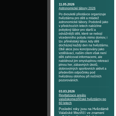
11.05.2026
Astronomické tábory 2026
Po dvouleté přestávce organizuje
hvězdárna pro děti a mládež
astronomické tábory. Podobně jako
v předchozích letech nabízíme
pobytový tábor pro starší a
odvážnější děti, které se nebojí
vícedenního pobytu mimo domov, i
tzv. příměstský tábor, kdy děti
docházejí každý den na hvězdárnu.
Obě akce jsou koncipovány jako
vzdělávací, naším cílem však není
děti zahlcovat informacemi, ale
nabídnout jim smysluplnou rekreaci
plnou her, zábavných úkolů,
dobrovolných sportovních aktivit a
především odpočinku pod
hvězdnou oblohou při nočních
pozorováních.
03.03.2026
Revitalizace areálu
valašskomeziříčské hvězdárny po
60 letech
Poslední roky jsou na Hvězdárně
Valašské Meziříčí ve znamení