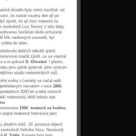
eské divadlo byly velmi rozdílné, od
ování, že nastal soudný den až po
ž zjistili, že až tisíc meteorů za
e souhvězdí Lva. Noviny z této doby
 podívanou nezůstal nikdo ochuzený.
il křik nadšených sousedů, byl
 světla do oken.
ásledovalo dalších několik týdnů
onomové snažili zjistit, co se vlastně
se o to pokusil
D. Olmsted
. I přesto,
statu jevu úplně správně, jeho výzkum
nějšímu studiu meteorických rojů.
ého světa o Leonidy se začal opět
edpokládaným návratem v roce
1866
.
posledních 2000 let a také stanovil
lší meteorický déšť tohoto roje.
inu
.
 pozorováno
1000 meteorů za hodinu
.
ně stejné hodinové frekvence jako
 předtím totiž 19. prosince objevil
 souhvězdí Velkého Vozu. Nezávislý
USA
H. Tuttle
. Kometa byla tedy