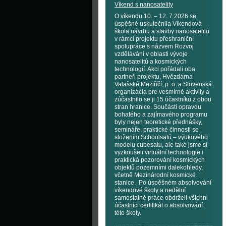
Víkend s nanosatelity
O víkendu 10. – 12. 7 2026 se
úspěšně uskutečnila Víkendová
škola návrhu a stavby nanosatelitů
v rámci projektu přeshraniční
spolupráce s názvem Rozvoj
vzdělávání v oblasti vývoje
nanosatelitů a kosmických
technologií. Akci pořádali oba
partneři projektu, Hvězdárna
Valašské Meziříčí, p. o. a Slovenská
organizácia pre vesmírné aktivity a
zúčastnilo se ji 15 účastníků z obou
stran hranice. Součástí opravdu
bohatého a zajímavého programu
byly nejen teoretické přednášky,
semináře, praktické činnosti se
složením Schoolsatů – výukového
modelu cubesatu, ale také jsme si
vyzkoušeli virtuální technologie i
praktická pozorování kosmických
objektů pozemními dalekohledy,
včetně Mezinárodní kosmické
stanice. Po úspěšném absolvování
víkendové školy a nedělní
samostatné práce obdrželi všichni
účastníci certifikát o absolvování
této školy.