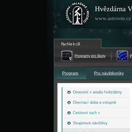
Hvězdárna V
www.astrovm.cz
Programy pro školy
P
Program
Pro návštěvníky
Omezení v areálu hvězdárny
Otevírací doba a vstupné
Cestovní ruch »
Skupinové návštěvy