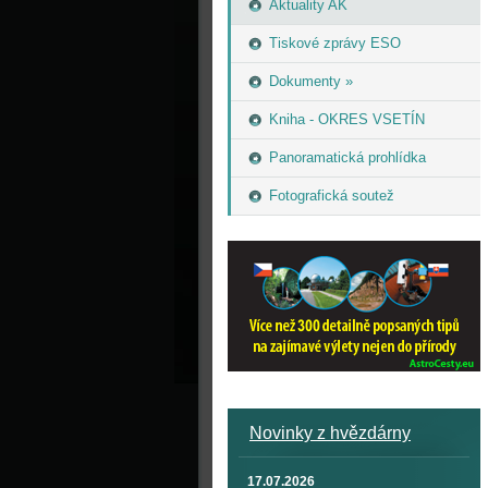
Aktuality AK
Tiskové zprávy ESO
Dokumenty »
Kniha - OKRES VSETÍN
Panoramatická prohlídka
Fotografická soutež
Novinky z hvězdárny
17.07.2026