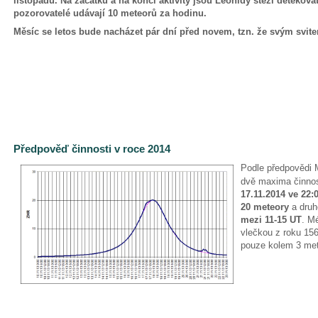
listopadu. Na začátku a na konci aktivity jsou Leonidy stěží detekov
pozorovatelé udávají 10 meteorů za hodinu.
Měsíc se letos bude nacházet pár dní před novem, tzn. že svým svite
Předpověď činnosti v roce 2014
Podle předpovědi 
dvě maxima činnost
17.11.2014 ve 22:
20 meteory
a druh
mezi 11-15 UT
. M
vlečkou z roku 15
pouze kolem 3 me