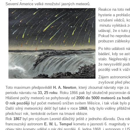
Severní Americe velké množství jasných meteorů.
Reakce na toto neb
hysterie a prohlaš
vzrušení vědců, kdy
minutu vylétává z
udávají, že o tuto
Pokud ho neprobud
probuzen záblesky
Po této události n
bádání, kdy se astr
stalo. Nejpřesněji 
že nevysvětlil pod
později vedl k váž
Zájem astronomick
zvyšovat před př
Toto maximum předpověděl
H. A. Newton
, který zkoumal návraty roje za 
periodu návratu na
33, 25 roku
. Roku 1866 pak byl skutečně pozorován da
Hlášené počty meteorů se pohybovaly od
2000 do 5000 meteorů za hod
O rok později
byl počet meteorů snížen svitem Měsíce, i tak však bylo
Další silný meteorický déšť byl také v roce
1868
, kdy bylo viděny přibliž
předchozí rok, tentokrát ovšem na tmavé obloze.
Rok
1867
byl pro výzkum Leonid důležitý ještě z jednoho důvodu. Dva roky
francouzský astronom
E. W. L. Tempel
kometu o jasnosti 6. magnitudy v
objev této komety udělal o pár dní později, 6. ledna 1868, i astronom z 