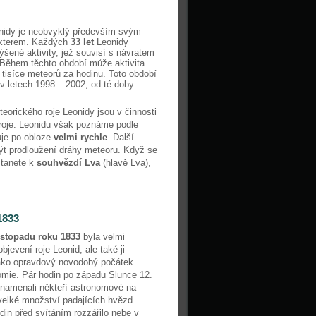
onidy je neobvyklý především svým
akterem. Každých
33 let
Leonidy
ýšené aktivity, jež souvisí s návratem
Během těchto období může aktivita
i tisíce meteorů za hodinu. Toto období
v letech 1998 – 2002, od té doby
teorického roje Leonidy jsou v činnosti
 roje. Leonidu však poznáme podle
je po obloze
velmi rychle
. Další
 prodloužení dráhy meteoru. Když se
stanete k
souhvězdí Lva
(hlavě Lva),
u.
1833
listopadu roku 1833
byla velmi
objevení roje Leonid, ale také ji
ako opravdový novodobý počátek
omie. Pár hodin po západu Slunce 12.
znamenali někteří astronomové na
velké množství padajících hvězd.
din před svítáním rozzářilo nebe v