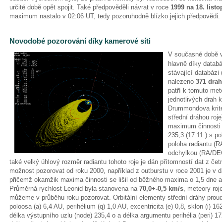
určité době opět spojit. Také předpověděli návrat v roce
1999 na 18. list
maximum nastalo v 02:06 UT, tedy pozoruhodně blízko jejich předpovědi
Novodobé pozorování díky kamerové síti
V současné době v
hlavně díky datab
stávající databázi 
nalezeno
371 drah
patří k tomuto met
jednotlivých drah k
Drummondova krité
střední dráhou roj
maximum činnosti ro
235,3 (17.11.) s 
poloha radiantu (
odchylkou (RA/DEC
také velký úhlový rozměr radiantu tohoto roje je dán přítomností dat z čet
možnost pozorovat od roku 2000, například z outburstu v roce 2001 je v d
přičemž okamžik maxima činnosti se lišil od běžného maxima o 1,5 dne a 
Průměrná rychlost Leonid byla stanovena na
70,0+-0,5 km/s
, meteory roje
můžeme v průběhu roku pozorovat. Orbitální elementy střední dráhy proud
poloosa (a) 6,4 AU, perihélium (q) 1,0 AU, excentricita (e) 0,8, sklon (i) 162
délka výstupního uzlu (node) 235,4 o a délka argumentu perihélia (peri) 