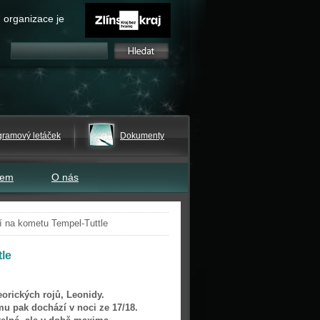
 organizace je
gramový letáček
Dokumenty
tem
O nás
í na kometu Tempel-Tuttle
le
eorických rojů, Leonidy.
imu pak dochází v noci ze 17/18.