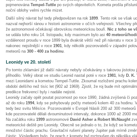
pojmenována
Tempel-Tuttle
po svých objevitelích. Kometa prošla příslun
noční oblohy velmi rychle mizet.
Další silný návrat byl tedy předpovězen na rok
1899
. Tento rok se však u
nazval nejhorší ránou v historii astronomie v očích veřejnosti. Všechny p
že astronomové očekávají obrovskou meteorickou bouři.
Nic z toho se v
se udála toho roku 14. listopadu, kdy maximum bylo asi
40 meteorů/hod
vzdálenost proudu v roce 1899 byla dvakrát větší než při návratu v roce 
nakonec nejsilnější v roce
1901
, kdy několik pozorovatelů v západní polo
meteorů na
300 - 400 za hodinu
.
Leonidy ve 20. století
Po tomto zklamání již další návraty nebyly očekávány s takovou jistotou 
přihodilo. Velký obrat ve studiu Leonid nastal poté v roce
1981
, kdy
D. K.
mezi Leonidami a kometou Tempel-Tuttle. Zkoumal rozložení prachu kole
období delšího než tisíc let (902 až 1969). Zjistil, že roj bude mít optimá
predikce frekvencí byly i nadále nejisté.
Leonidy začaly opět poutat pozornost po roce 1990, žádná zvýšená či po
až do roku
1994
, kdy se pohybovaly počty meteorů kolem 40 za hodinu. V
tedy bez svitu Měsíce. Pozorovatelé v Evropě hlásili 200 až 300 meteor
kde pozorovatelé dělali dvouminutové intervaly, dokonce 1000 až 2000 m
Na začátku roku
1999
astronomové
David Asher a Robert McNaught
zve
meteorické deště pro Leonidy. Obecně se jednalo o to, že když se kometa 
množství částic prachu. Gravitační rušení planety Jupiter pak mírně změ
částic. Výsledkem bylo, že prach z komety byl roztroušen do několika vl