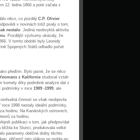
ím 12. ledna 1866 a poté začala z
dálo něco, co později
C.P. Olivier
ředpovědi v novinách totiž psaly o tom,
šak nestalo
. Jediná neobvyklá aktivita
inu
. Pozdější výzkumy ukázaly, že
1866. V tomto období byly Leonidy
vině Spojených Států odhadlo počet
jako předtím. Bylo jasné, že se něco
 Yeomans z Kalifornie
studoval vztah
m komety díky podrobné analýze dat z
lní podmínky v roce
1989 -1999
, ale
zorohudná činnost se však neobjevila
 roce 1998 nastaly ideální podmínky,
ů za hodinu. Na Kanárských ostrovech,
eteorů za hodinu.
řejnili publikaci o tom, jak předpovídat
blížila ke Slunci, produkovala velké
nilo parametry oběžné dráhy těchto
áken, přičemž tato vlákna se mohla po