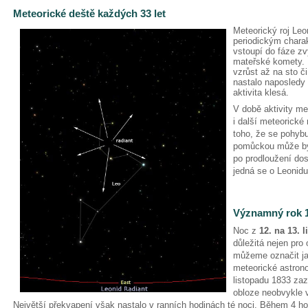
Meteorické deště každých 33 let
Meteorický roj Le
periodickým char
vstoupí do fáze zv
mateřské komety. 
vzrůst až na sto č
nastalo naposledy 
aktivita klesá.
V době aktivity me
i další meteorické
toho, že se pohybu
pomůckou může být
po prodloužení do
jedná se o Leonid
Významný rok 
Noc z
12. na 13. 
důležitá nejen pro 
můžeme označit j
meteorické astron
listopadu 1833 za
obloze neobvykle 
Největší překvapení však nastalo v ranních hodinách té noci. Během 4 ho