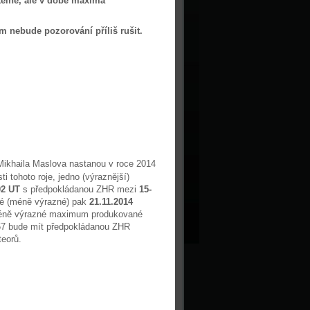
atelné, ale v době maxima
m nebude pozorování příliš rušit.
Mikhaila Maslova nastanou v roce 2014
i tohoto roje, jedno (výraznější)
02 UT
s předpokládanou ZHR mezi
15-
é (méně výrazné) pak
21.11.2014
éně výrazné maximum produkované
67 bude mít předpokládanou ZHR
teorů.