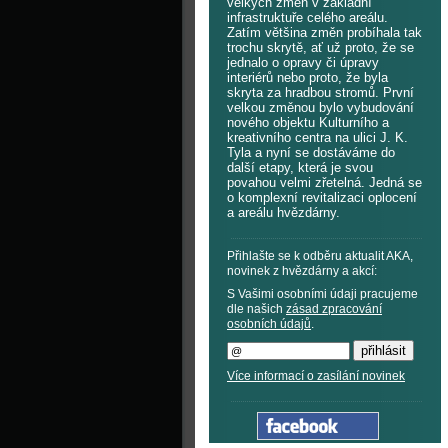
velkých změn v základní
infrastruktuře celého areálu.
Zatím většina změn probíhala tak
trochu skrytě, ať už proto, že se
jednalo o opravy či úpravy
interiérů nebo proto, že byla
skryta za hradbou stromů. První
velkou změnou bylo vybudování
nového objektu Kulturního a
kreativního centra na ulici J. K.
Tyla a nyní se dostáváme do
další etapy, která je svou
povahou velmi zřetelná. Jedná se
o komplexní revitalizaci oplocení
a areálu hvězdárny.
Přihlašte se k odběru aktualit AKA,
novinek z hvězdárny a akcí:
S Vašimi osobními údaji pracujeme
dle našich
zásad zpracování
osobních údajů
.
Více informací o zasílání novinek