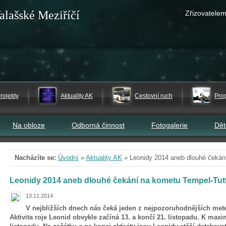
alašské Meziříčí
Zřizovatelem
rojekty
Aktuality AK
Cestovní ruch
Pro
Na obloze
Odborná činnost
Fotogalerie
Dě
Nacházíte se:
Úvodní
»
Aktuality AK
»
Leonidy 2014 aneb dlouhé čekán
Leonidy 2014 aneb dlouhé čekání na kometu Tempel-Tutt
13.11.2014
V nejbližších dnech nás čeká jeden z nejpozoruhodnějších met
Aktivita roje Leonid obvykle začíná 13. a končí 21. listopadu. K max