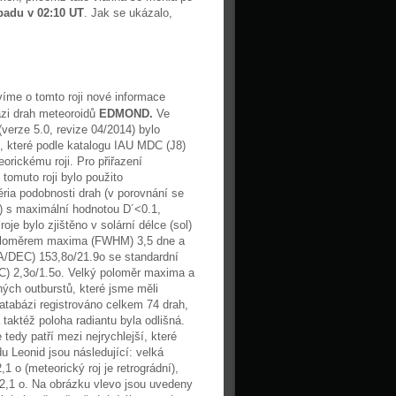
opadu v 02:10 UT
. Jak se ukázalo,
.
íme o tomto roji nové informace
ázi drah meteoroidů
EDMOND.
Ve
(verze 5.0, revize 04/2014) bylo
, které podle katalogu IAU MDC (J8)
eorickému roji. Pro přiřazení
 tomuto roji bylo použito
ria podobnosti drah (v porovnání se
e) s maximální hodnotou D´<0.1,
je bylo zjištěno v solární délce (sol)
poloměrem maxima (FWHM) 3,5 dne a
RA/DEC) 153,8o/21.9o se standardní
) 2,3o/1.5o. Velký poloměr maxima a
ných outburstů, které jsme měli
atabázi registrováno celkem 74 drah,
taktéž poloha radiantu byla odlišná.
 tedy patří mezi nejrychlejší, které
u Leonid jsou následující: velká
,1 o (meteorický roj je retrográdní),
172,1 o. Na obrázku vlevo jsou uvedeny