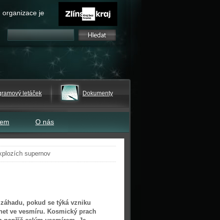
 organizace je
gramový letáček
Dokumenty
tem
O nás
xplozích supernov
 záhadu, pokud se týká vzniku
anet ve vesmíru. Kosmický prach