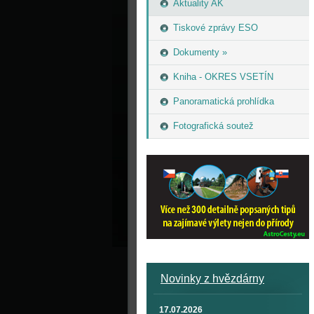
Aktuality AK
Tiskové zprávy ESO
Dokumenty »
Kniha - OKRES VSETÍN
Panoramatická prohlídka
Fotografická soutež
Novinky z hvězdárny
17.07.2026