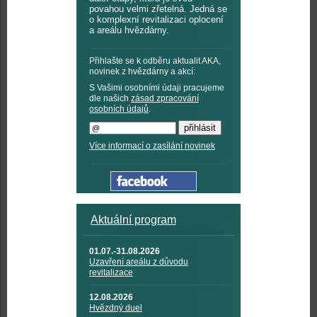
povahou velmi zřetelná. Jedná se
o komplexní revitalizaci oplocení
a areálu hvězdárny.
Přihlašte se k odběru aktualit AKA,
novinek z hvězdárny a akcí:
S Vašimi osobními údaji pracujeme
dle našich
zásad zpracování
osobních údajů
.
Více informací o zasílání novinek
Aktuální program
01.07.-31.08.2026
Uzavření areálu z důvodu
revitalizace
12.08.2026
Hvězdný duel