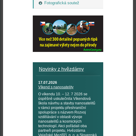
Fotografická soutež
Novinky z hvězdárny
17.07.2026
Víkend s nanosatelity
O víkendu 10. – 12. 7 2026 se
úspěšně uskutečnila Víkendová
škola návrhu a stavby nanosatelitů
v rámci projektu přeshraniční
spolupráce s názvem Rozvoj
vzdělávání v oblasti vývoje
nanosatelitů a kosmických
technologií. Akci pořádali oba
partneři projektu, Hvězdárna
Valašské Meziříčí, p. o. a Slovenská