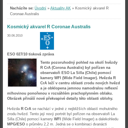
Nacházíte se:
Úvodní
»
Aktuality AK
»
Kosmický akvarel R
Coronae Australis
Kosmický akvarel R Coronae Australis
30.06.2010
ESO 027/10 tisková zpráva
Tento pozoruhodný pohled na okolí hvězdy
R CrA (Corona Australis) byl pořízen na
observatoři ESO La Silla (Chile) pomocí
kamery WFI (Wide Field Imager). Hvězda R
CrA leží v centru oblasti zrodu nových hvězd
a je obklopena jemnou namodralou reflexní
mlhovinou ponořenou v rozsáhlém prachoplynném oblaku.
Obrázek přináší nové překvapivé detaily této oblasti oblohy.
Hvězda
R CrA
se nachází v jedné z nejbližších oblastí mohutného
zrodu hvězd. Tento její nový portrét byl pořízen na observatoři La
Silla (Chile) pomocí kamery
WFI
(Wide Field Imager) a dalekohledu
MPG/ESO
o průměru 2,2 m. Jedná se o kombinaci dvanácti