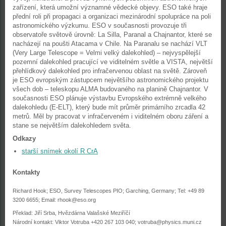
zařízení, která umožní významné vědecké objevy. ESO také hraje
přední roli při propagaci a organizaci mezinárodní spolupráce na poli
astronomického výzkumu. ESO v současnosti provozuje tři
observatoře světově úrovně: La Silla, Paranal a Chajnantor, které se
nacházejí na poušti Atacama v Chile. Na Paranalu se nachází VLT
(Very Large Telescope = Velmi velký dalekohled) – nejvyspělejší
pozemní dalekohled pracující ve viditelném světle a VISTA, největší
přehlídkový dalekohled pro infračervenou oblast na světě. Zároveň
je ESO evropským zástupcem největšího astronomického projektu
všech dob – teleskopu ALMA budovaného na planině Chajnantor. V
současnosti ESO plánuje výstavbu Evropského extrémně velkého
dalekohledu (E-ELT), který bude mít průměr primárního zrcadla 42
metrů. Měl by pracovat v infračerveném i viditelném oboru záření a
stane se největším dalekohledem světa.
Odkazy
starší snímek okolí R CrA
Kontakty
Richard Hook; ESO, Survey Telescopes PIO; Garching, Germany; Tel: +49 89
3200 6655; Email: rhook@eso.org
Překlad: Jiří Srba, Hvězdárna Valašské Meziříčí
Národní kontakt: Viktor Votruba +420 267 103 040; votruba@physics.muni.cz