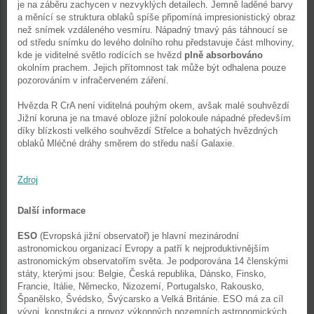
je na záběru zachycen v nezvyklých detailech. Jemně laděné barvy
a měnící se struktura oblaků spíše připomíná impresionistický obraz
než snímek vzdáleného vesmíru. Nápadný tmavý pás táhnoucí se
od středu snímku do levého dolního rohu představuje část mlhoviny,
kde je viditelné světlo rodících se hvězd
plně absorbováno
okolním prachem. Jejich přítomnost tak může být odhalena pouze
pozorováním v infračerveném záření.
Hvězda R CrA není viditelná pouhým okem, avšak malé souhvězdí
Jižní koruna je na tmavé obloze jižní polokoule nápadné především
díky blízkosti velkého souhvězdí Střelce a bohatých hvězdných
oblaků Mléčné dráhy směrem do středu naší Galaxie.
Zdroj
Další informace
ESO
(Evropská jižní observatoř) je hlavní mezinárodní
astronomickou organizací Evropy a patří k nejproduktivnějším
astronomickým observatořím světa. Je podporována 14 členskými
státy, kterými jsou: Belgie, Česká republika, Dánsko, Finsko,
Francie, Itálie, Německo, Nizozemí, Portugalsko, Rakousko,
Španělsko, Švédsko, Švýcarsko a Velká Británie. ESO má za cíl
vývoj, konstrukci a provoz výkonných pozemních astronomických