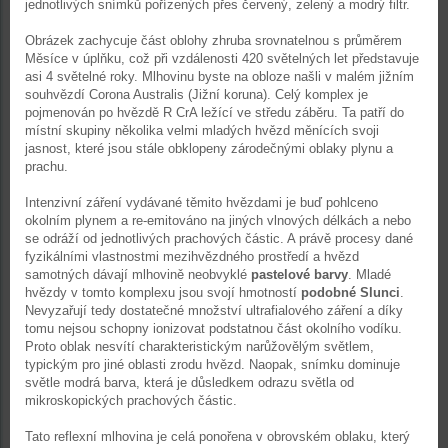
jednotlivých snímků pořízených přes červený, zelený a modrý filtr.
Obrázek zachycuje část oblohy zhruba srovnatelnou s průměrem
Měsíce v úplňku, což při vzdálenosti 420 světelných let představuje
asi 4 světelné roky. Mlhovinu byste na obloze našli v malém jižním
souhvězdí Corona Australis (Jižní koruna). Celý komplex je
pojmenován po hvězdě R CrA ležící ve středu záběru. Ta patří do
místní skupiny několika velmi mladých hvězd měnících svoji
jasnost, které jsou stále obklopeny zárodečnými oblaky plynu a
prachu.
Intenzivní záření vydávané těmito hvězdami je buď pohlceno
okolním plynem a re-emitováno na jiných vlnových délkách a nebo
se odráží od jednotlivých prachových částic. A právě procesy dané
fyzikálními vlastnostmi mezihvězdného prostředí a hvězd
samotných dávají mlhovině neobvyklé
pastelové barvy
. Mladé
hvězdy v tomto komplexu jsou svojí hmotností
podobné Slunc
i
.
Nevyzařují tedy dostatečné množství ultrafialového záření a díky
tomu nejsou schopny ionizovat podstatnou část okolního vodíku.
Proto oblak nesvítí charakteristickým narůžovělým světlem,
typickým pro jiné oblasti zrodu hvězd. Naopak, snímku dominuje
světle modrá barva, která je důsledkem odrazu světla od
mikroskopických prachových částic.
Tato reflexní mlhovina je celá ponořena v obrovském oblaku, který