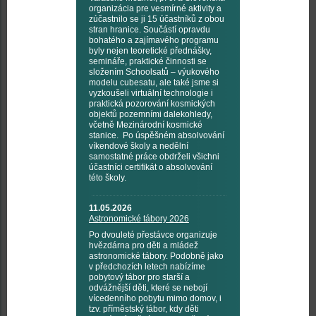
organizácia pre vesmírné aktivity a
zúčastnilo se ji 15 účastníků z obou
stran hranice. Součástí opravdu
bohatého a zajímavého programu
byly nejen teoretické přednášky,
semináře, praktické činnosti se
složením Schoolsatů – výukového
modelu cubesatu, ale také jsme si
vyzkoušeli virtuální technologie i
praktická pozorování kosmických
objektů pozemními dalekohledy,
včetně Mezinárodní kosmické
stanice. Po úspěšném absolvování
víkendové školy a nedělní
samostatné práce obdrželi všichni
účastníci certifikát o absolvování
této školy.
11.05.2026
Astronomické tábory 2026
Po dvouleté přestávce organizuje
hvězdárna pro děti a mládež
astronomické tábory. Podobně jako
v předchozích letech nabízíme
pobytový tábor pro starší a
odvážnější děti, které se nebojí
vícedenního pobytu mimo domov, i
tzv. příměstský tábor, kdy děti