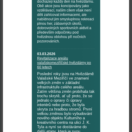
docházejí každý den na hvězdárnu.
Obě akce jsou koncipovány jako
vzdělávací, naším cílem však není
děti zahlcovat informacemi, ale
nabídnout jim smysluplnou rekreaci
plnou her, zábavných úkolů,
dobrovolných sportovních aktivit a
především odpočinku pod
hvězdnou oblohou při nočních
pozorováních.
03.03.2026
Revitalizace areálu
valašskomeziříčské hvězdárny po
60 letech
Poslední roky jsou na Hvězdárně
Valašské Meziříčí ve znamení
velkých změn v základní
infrastruktuře celého areálu.
Zatím většina změn probíhala tak
trochu skrytě, ať už proto, že se
jednalo o opravy či úpravy
interiérů nebo proto, že byla
skryta za hradbou stromů. První
velkou změnou bylo vybudování
nového objektu Kulturního a
kreativního centra na ulici J. K.
Tyla a nyní se dostáváme do
další etapy, která je svou