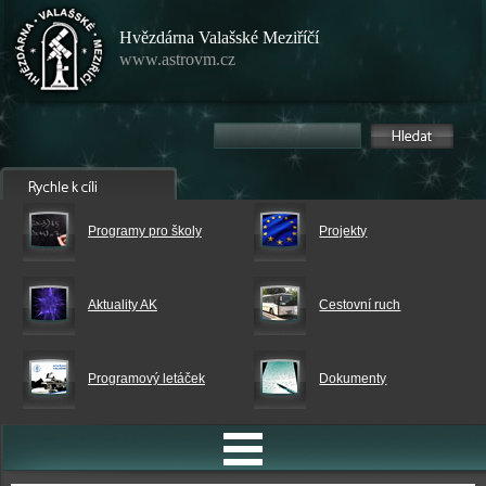
Hvězdárna Valašské Meziříčí
www.astrovm.cz
Programy pro školy
Projekty
Aktuality AK
Cestovní ruch
Programový letáček
Dokumenty