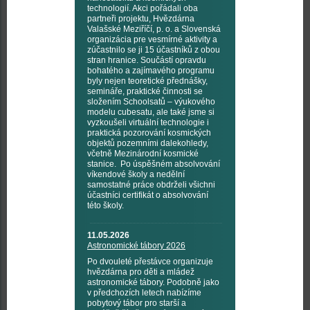
technologií. Akci pořádali oba
partneři projektu, Hvězdárna
Valašské Meziříčí, p. o. a Slovenská
organizácia pre vesmírné aktivity a
zúčastnilo se ji 15 účastníků z obou
stran hranice. Součástí opravdu
bohatého a zajímavého programu
byly nejen teoretické přednášky,
semináře, praktické činnosti se
složením Schoolsatů – výukového
modelu cubesatu, ale také jsme si
vyzkoušeli virtuální technologie i
praktická pozorování kosmických
objektů pozemními dalekohledy,
včetně Mezinárodní kosmické
stanice. Po úspěšném absolvování
víkendové školy a nedělní
samostatné práce obdrželi všichni
účastníci certifikát o absolvování
této školy.
11.05.2026
Astronomické tábory 2026
Po dvouleté přestávce organizuje
hvězdárna pro děti a mládež
astronomické tábory. Podobně jako
v předchozích letech nabízíme
pobytový tábor pro starší a