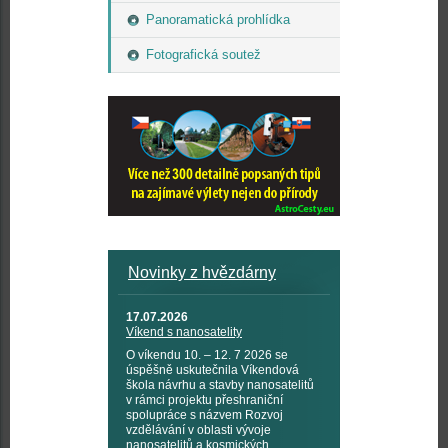
Panoramatická prohlídka
Fotografická soutež
Novinky z hvězdárny
17.07.2026
Víkend s nanosatelity
O víkendu 10. – 12. 7 2026 se
úspěšně uskutečnila Víkendová
škola návrhu a stavby nanosatelitů
v rámci projektu přeshraniční
spolupráce s názvem Rozvoj
vzdělávání v oblasti vývoje
nanosatelitů a kosmických