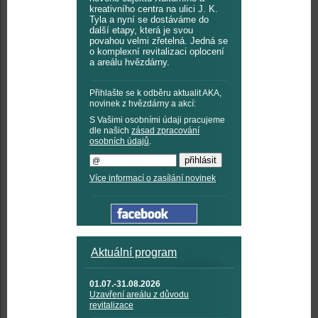
kreativního centra na ulici J. K.
Tyla a nyní se dostáváme do
další etapy, která je svou
povahou velmi zřetelná. Jedná se
o komplexní revitalizaci oplocení
a areálu hvězdárny.
Přihlašte se k odběru aktualit AKA,
novinek z hvězdárny a akcí:
S Vašimi osobními údaji pracujeme
dle našich
zásad zpracování
osobních údajů
.
Více informací o zasílání novinek
Aktuální program
01.07.-31.08.2026
Uzavření areálu z důvodu
revitalizace