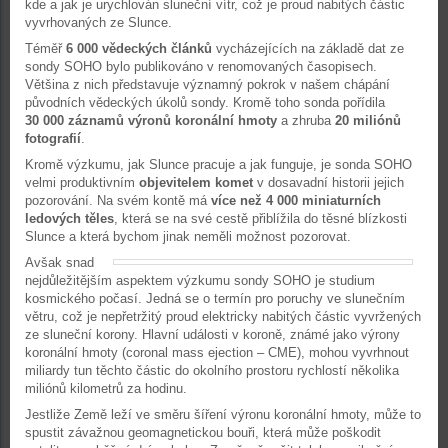
kde a jak je urychlován sluneční vítr, což je proud nabitých částic
vyvrhovaných ze Slunce.
Téměř
6 000 vědeckých článků
vycházejících na základě dat ze
sondy SOHO bylo publikováno v renomovaných časopisech.
Většina z nich představuje významný pokrok v našem chápání
původních vědeckých úkolů sondy. Kromě toho sonda pořídila
30 000 záznamů výronů koronální hmoty
a zhruba
20 miliónů
fotografií
.
Kromě výzkumu, jak Slunce pracuje a jak funguje, je sonda SOHO
velmi produktivním
objevitelem
komet
v dosavadní historii jejich
pozorování. Na svém kontě má
více než 4 000 miniaturních
ledových těles
, která se na své cestě přiblížila do těsné blízkosti
Slunce a která bychom jinak neměli možnost pozorovat.
Avšak snad
nejdůležitějším aspektem výzkumu sondy SOHO je studium
kosmického počasí. Jedná se o termín pro poruchy ve slunečním
větru, což je nepřetržitý proud elektricky nabitých částic vyvržených
ze sluneční korony. Hlavní události v koroně, známé jako výrony
koronální hmoty (coronal mass ejection – CME), mohou vyvrhnout
miliardy tun těchto částic do okolního prostoru rychlostí několika
miliónů kilometrů za hodinu.
Jestliže Země leží ve směru šíření výronu koronální hmoty, může to
spustit závažnou geomagnetickou bouři, která může poškodit