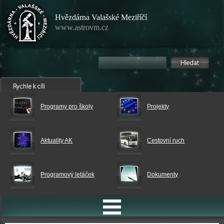
Hvězdárna Valašské Meziříčí
www.astrovm.cz
Programy pro školy
Projekty
Aktuality AK
Cestovní ruch
Programový letáček
Dokumenty