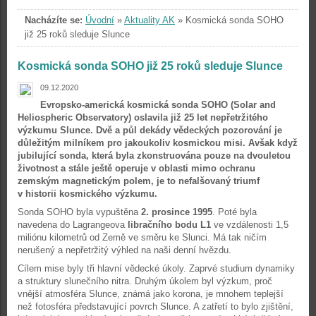
Nacházíte se:
Úvodní
»
Aktuality AK
»
Kosmická sonda SOHO
již 25 roků sleduje Slunce
Kosmická sonda SOHO již 25 roků sleduje Slunce
09.12.2020
Evropsko-americká kosmická sonda SOHO (Solar and
Heliospheric Observatory) oslavila již 25 let nepřetržitého
výzkumu Slunce. Dvě a půl dekády vědeckých pozorování je
důležitým milníkem pro jakoukoliv kosmickou misi. Avšak když
jubilující sonda, která byla zkonstruována pouze na dvouletou
životnost a stále ještě operuje v oblasti mimo ochranu
zemským magnetickým polem, je to nefalšovaný triumf
v historii kosmického výzkumu.
Sonda SOHO byla vypuštěna
2. prosince 1995
. Poté byla
navedena do Lagrangeova
libračního bodu L1
ve vzdálenosti 1,5
miliónu kilometrů od Země ve směru ke Slunci. Má tak ničím
nerušený a nepřetržitý výhled na naši denní hvězdu.
Cílem mise byly tři hlavní vědecké úkoly. Zaprvé studium dynamiky
a struktury slunečního nitra. Druhým úkolem byl výzkum, proč
vnější atmosféra Slunce, známá jako korona, je mnohem teplejší
než fotosféra představující povrch Slunce. A zatřetí to bylo zjištění,