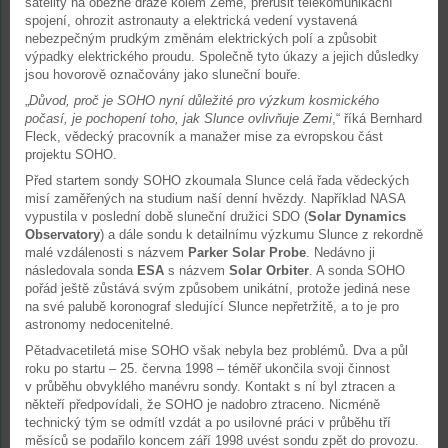
satelity na oběžné dráze kolem Země, přerušit telekomunikační
spojení, ohrozit astronauty a elektrická vedení vystavená
nebezpečným prudkým změnám elektrických polí a způsobit
výpadky elektrického proudu. Společně tyto úkazy a jejich důsledky
jsou hovorově označovány jako sluneční bouře.
„
Důvod, proč je SOHO nyní důležité pro výzkum kosmického
počasí, je pochopení toho, jak Slunce ovlivňuje Zemi
,“ říká Bernhard
Fleck, vědecký pracovník a manažer mise za evropskou část
projektu SOHO.
Před startem sondy SOHO zkoumala Slunce celá řada vědeckých
misí zaměřených na studium naší denní hvězdy. Například NASA
vypustila v poslední době sluneční družici SDO (
Solar Dynamics
Observatory
) a dále sondu k detailnímu výzkumu Slunce z rekordně
malé vzdálenosti s názvem
Parker Solar Probe
. Nedávno ji
následovala sonda
ESA
s názvem
Solar Orbiter
. A sonda SOHO
pořád ještě zůstává svým způsobem unikátní, protože jediná nese
na své palubě koronograf sledující Slunce nepřetržitě, a to je pro
astronomy nedocenitelné.
Pětadvacetiletá mise SOHO však nebyla bez problémů. Dva a půl
roku po startu – 25. června 1998 – téměř ukončila svoji činnost
v průběhu obvyklého manévru sondy. Kontakt s ní byl ztracen a
někteří předpovídali, že SOHO je nadobro ztraceno. Nicméně
technický tým se odmítl vzdát a po usilovné práci v průběhu tří
měsíců se podařilo koncem září 1998 uvést sondu zpět do provozu.