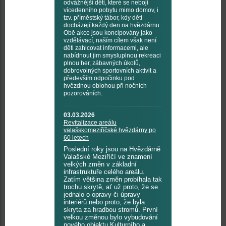
odvážnější děti, které se nebojí
vícedenního pobytu mimo domov, i
tzv. příměstský tábor, kdy děti
docházejí každý den na hvězdárnu.
Obě akce jsou koncipovány jako
vzdělávací, naším cílem však není
děti zahlcovat informacemi, ale
nabídnout jim smysluplnou rekreaci
plnou her, zábavných úkolů,
dobrovolných sportovních aktivit a
především odpočinku pod
hvězdnou oblohou při nočních
pozorováních.
03.03.2026
Revitalizace areálu
valašskomeziříčské hvězdárny po
60 letech
Poslední roky jsou na Hvězdárně
Valašské Meziříčí ve znamení
velkých změn v základní
infrastruktuře celého areálu.
Zatím většina změn probíhala tak
trochu skrytě, ať už proto, že se
jednalo o opravy či úpravy
interiérů nebo proto, že byla
skryta za hradbou stromů. První
velkou změnou bylo vybudování
nového objektu Kulturního a