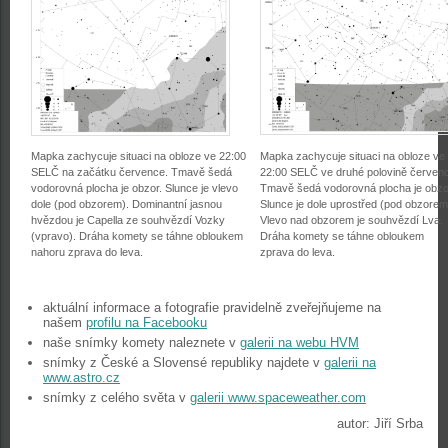
Mapka zachycuje situaci na obloze ve 22:00
Mapka zachycuje situaci na obloze ve
SELČ na začátku července. Tmavě šedá
22:00 SELČ ve druhé polovině červen
vodorovná plocha je obzor. Slunce je vlevo
Tmavě šedá vodorovná plocha je obzo
dole (pod obzorem). Dominantní jasnou
Slunce je dole uprostřed (pod obzorem
hvězdou je Capella ze souhvězdí Vozky
Vlevo nad obzorem je souhvězdí Lva.
(vpravo). Dráha komety se táhne obloukem
Dráha komety se táhne obloukem
nahoru zprava do leva.
zprava do leva.
aktuální informace a fotografie pravidelně zveřejňujeme na
našem
profilu na Facebooku
naše snímky komety naleznete v
galerii na webu HVM
snímky z České a Slovensé republiky najdete v
galerii na
www.astro.cz
snímky z celého světa v
galerii www.spaceweather.com
autor: Jiří Srba