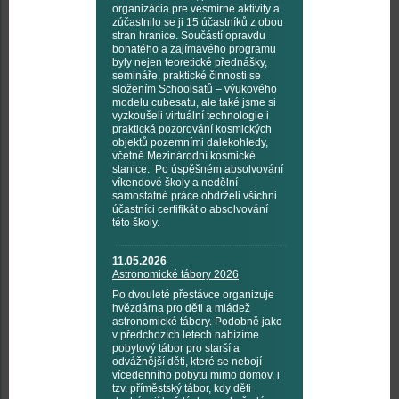
organizácia pre vesmírné aktivity a
zúčastnilo se ji 15 účastníků z obou
stran hranice. Součástí opravdu
bohatého a zajímavého programu
byly nejen teoretické přednášky,
semináře, praktické činnosti se
složením Schoolsatů – výukového
modelu cubesatu, ale také jsme si
vyzkoušeli virtuální technologie i
praktická pozorování kosmických
objektů pozemními dalekohledy,
včetně Mezinárodní kosmické
stanice. Po úspěšném absolvování
víkendové školy a nedělní
samostatné práce obdrželi všichni
účastníci certifikát o absolvování
této školy.
11.05.2026
Astronomické tábory 2026
Po dvouleté přestávce organizuje
hvězdárna pro děti a mládež
astronomické tábory. Podobně jako
v předchozích letech nabízíme
pobytový tábor pro starší a
odvážnější děti, které se nebojí
vícedenního pobytu mimo domov, i
tzv. příměstský tábor, kdy děti