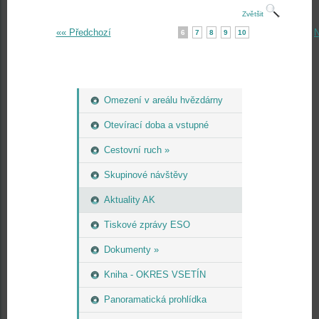
Zvětšit
«« Předchozí
N
6
7
8
9
10
Omezení v areálu hvězdárny
Otevírací doba a vstupné
Cestovní ruch »
Skupinové návštěvy
Aktuality AK
Tiskové zprávy ESO
Dokumenty »
Kniha - OKRES VSETÍN
Panoramatická prohlídka