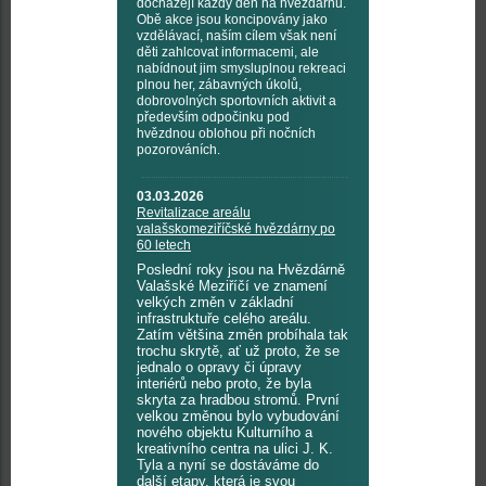
docházejí každý den na hvězdárnu.
Obě akce jsou koncipovány jako
vzdělávací, naším cílem však není
děti zahlcovat informacemi, ale
nabídnout jim smysluplnou rekreaci
plnou her, zábavných úkolů,
dobrovolných sportovních aktivit a
především odpočinku pod
hvězdnou oblohou při nočních
pozorováních.
03.03.2026
Revitalizace areálu
valašskomeziříčské hvězdárny po
60 letech
Poslední roky jsou na Hvězdárně
Valašské Meziříčí ve znamení
velkých změn v základní
infrastruktuře celého areálu.
Zatím většina změn probíhala tak
trochu skrytě, ať už proto, že se
jednalo o opravy či úpravy
interiérů nebo proto, že byla
skryta za hradbou stromů. První
velkou změnou bylo vybudování
nového objektu Kulturního a
kreativního centra na ulici J. K.
Tyla a nyní se dostáváme do
další etapy, která je svou