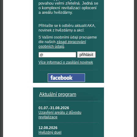
povahou velmi zřetelná. Jedná se
o komplexní revitalizaci oplocení
a areálu hvězdárny.
Přihlašte se k odběru aktualit AKA,
novinek z hvězdárny a akcí:
S Vašimi osobními údaji pracujeme
dle našich
zásad zpracování
osobních údajů
.
Více informací o zasílání novinek
Aktuální program
01.07.-31.08.2026
Uzavření areálu z důvodu
revitalizace
12.08.2026
Hvězdný duel