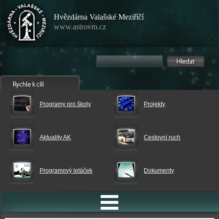
Hvězdárna Valašské Meziříčí
www.astrovm.cz
Programy pro školy
Projekty
Aktuality AK
Cestovní ruch
Programový letáček
Dokumenty