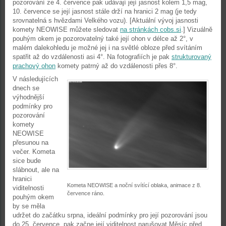
pozorování ze 4. července pak udávají její jasnost kolem 1,5 mag,
10. července se její jasnost stále drží na hranici 2 mag (je tedy
srovnatelná s hvězdami Velkého vozu). [Aktuální vývoj jasnosti
komety NEOWISE můžete sledovat
na stránkách cobs.si
.] Vizuálně
pouhým okem je pozorovatelný také její ohon v délce až 2°, v
malém dalekohledu je možné jej i na světlé obloze před svítáním
spatřit až do vzdálenosti asi 4°. Na fotografiích je pak
strukturovaný
prachový ohon
komety patrný až do vzdálenosti přes 8°.
V následujících
dnech se
výhodnější
podmínky pro
pozorování
komety
NEOWISE
přesunou na
večer. Kometa
sice bude
slábnout, ale na
hranici
Kometa NEOWISE a noční svítící oblaka, animace z 8.
viditelnosti
července ráno.
pouhým okem
by se měla
udržet do začátku srpna, ideální podmínky pro její pozorování jsou
do 25. července, pak začne její viditelnost narušovat Měsíc před