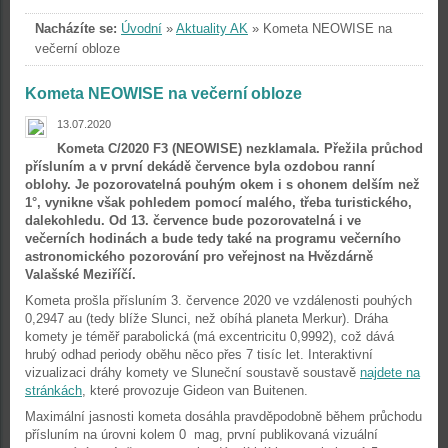
Nacházíte se:
Úvodní
»
Aktuality AK
»
Kometa NEOWISE na
večerní obloze
Kometa NEOWISE na večerní obloze
13.07.2020
Kometa C/2020 F3 (NEOWISE) nezklamala. Přežila průchod
přísluním a v první dekádě července byla ozdobou ranní
oblohy. Je pozorovatelná pouhým okem i s ohonem delším než
1°, vynikne však pohledem pomocí malého, třeba turistického,
dalekohledu. Od 13. července bude pozorovatelná i ve
večerních hodinách a bude tedy také na programu večerního
astronomického pozorování pro veřejnost na Hvězdárně
Valašské Meziříčí.
Kometa prošla přísluním 3. července 2020 ve vzdálenosti pouhých
0,2947 au (tedy blíže Slunci, než obíhá planeta Merkur). Dráha
komety je téměř parabolická (má excentricitu 0,9992), což dává
hrubý odhad periody oběhu něco přes 7 tisíc let. Interaktivní
vizualizaci dráhy komety ve Sluneční soustavě soustavě
najdete na
stránkách
, které provozuje Gideon van Buitenen.
Maximální jasnosti kometa dosáhla pravděpodobně během průchodu
přísluním na úrovni kolem 0 mag, první publikovaná vizuální