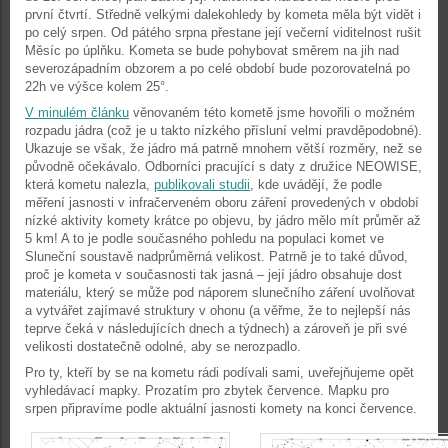
první čtvrtí. Středně velkými dalekohledy by kometa měla být vidět i
po celý srpen. Od pátého srpna přestane její večerní viditelnost rušit
Měsíc po úplňku. Kometa se bude pohybovat směrem na jih nad
severozápadním obzorem a po celé období bude pozorovatelná po
22h ve výšce kolem 25°.
V minulém článku
věnovaném této kometě jsme hovořili o možném
rozpadu jádra (což je u takto nízkého přísluní velmi pravděpodobné).
Ukazuje se však, že jádro má patrně mnohem větší rozměry, než se
původně očekávalo. Odborníci pracující s daty z družice NEOWISE,
která kometu nalezla,
publikovali studii
, kde uvádějí, že podle
měření jasnosti v infračerveném oboru záření provedených v období
nízké aktivity komety krátce po objevu, by jádro mělo mít průměr až
5 km! A to je podle současného pohledu na populaci komet ve
Sluneční soustavě nadprůměrná velikost. Patrně je to také důvod,
proč je kometa v současnosti tak jasná – její jádro obsahuje dost
materiálu, který se může pod náporem slunečního záření uvolňovat
a vytvářet zajímavé struktury v ohonu (a věřme, že to nejlepší nás
teprve čeká v následujících dnech a týdnech) a zároveň je při své
velikosti dostatečně odolné, aby se nerozpadlo.
Pro ty, kteří by se na kometu rádi podívali sami, uveřejňujeme opět
vyhledávací mapky. Prozatím pro zbytek července. Mapku pro
srpen připravíme podle aktuální jasnosti komety na konci července.