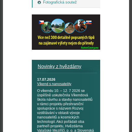
Fotografická soutež
Novinky z hvězdárny
17.07.2026
Víkend s nanosatelity
O víkendu 10. – 12. 7 2026 se
úspěšně uskutečnila Víkendová
škola návrhu a stavby nanosatelitů
v rámci projektu přeshraniční
spolupráce s názvem Rozvoj
vzdělávání v oblasti vývoje
nanosatelitů a kosmických
technologií. Akci pořádali oba
partneři projektu, Hvězdárna
Valašské Meziříčí, p. o. a Slovenská