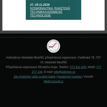
27.-29.11.2026
KOSMONAUTIKA, RAKETOVÁ
TECHNIKA A KOSMICKÉ
TECHNOLOGIE
Hvězdárna Valašské Meziříčí, příspěvková organizace, Vsetínská 78, 757
01 Valašské Meziříčí
Příspěvková organizace Zlínského kraje. Telefon:
571 611 928
, Mobil:
777
277 134
, E-mail:
info@astrovm.cz
Jak chráníme Vaše osobní údaje
|
Nastavení cookies
| Vyrobil:
WebConsult.cz