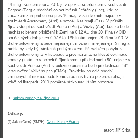
14 mag. Koncem srpna 2010 je v opozici se Sluncem v souhvězdí
Pegasa (Peg) a přechází do souhvězdí Ještěrky (Lac), kde se
začátkem září přehoupne přes 10 mag, v září kometu najdete v
souhvězdí Andromedy (And) a později Kasiopeji (Cas). V průběhu
října vstoupí do souhvězdí Persea (Per) a Vozky (Aur), kde se bude
nacházet během přiblížení k Zemi na 0,12 AU dne 20. října (MOID
současných drah je jen 0,07 AU). Přísluním projde 28. října 2010. V
druhé polovině října bude nejjasnější, možná mírně jasnější 5 mag a
mohla by tedy být viditelná pouhým okem. Při rychlém pohybu v
druhé polovině října, v listopadu a prosinci značně klesat deklinace
komety (zatímco v polovině října kometu při deklinaci +50° najdete v
souhvězdí Persea (Per), v polovině prosince bude při deklinaci -18°
v souhvězdí Velkého psa (CMa)). Prakticky po celé období
zmíněných 8 měsíců bude kometa od nás trvale pozorovatelná, i
když od listopadu 2010 poměrně nízko nad jižním obzorem.
snímek komety z 6. října 2010
Odkazy:
[1] Jakub Černý (SMPH),
Czech Hartley Watch
autor: Jiří Srba