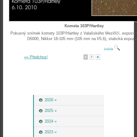
Kometa 103P/Hartley
Pokusný snímek komety 103P/Hartley z Valašského Meziříčí, expozice
D5000, Nikkor 18-105 mm (105 mm na f/5,6), statická expozi
Zvětšit
«« Předchozí
6
7
8
2026 »
2025 »
2024 »
2023 »