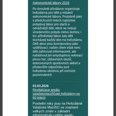
Astronomické tábory 2026
Po dvouleté přestávce organizuje
hvězdárna pro děti a mládež
astronomické tábory. Podobně jako
v předchozích letech nabízíme
pobytový tábor pro starší a
odvážnější děti, které se nebojí
vícedenního pobytu mimo domov, i
tzv. příměstský tábor, kdy děti
docházejí každý den na hvězdárnu.
Obě akce jsou koncipovány jako
vzdělávací, naším cílem však není
děti zahlcovat informacemi, ale
nabídnout jim smysluplnou rekreaci
plnou her, zábavných úkolů,
dobrovolných sportovních aktivit a
především odpočinku pod
hvězdnou oblohou při nočních
pozorováních.
03.03.2026
Revitalizace areálu
valašskomeziříčské hvězdárny po
60 letech
Poslední roky jsou na Hvězdárně
Valašské Meziříčí ve znamení
velkých změn v základní
infrastruktuře celého areálu.