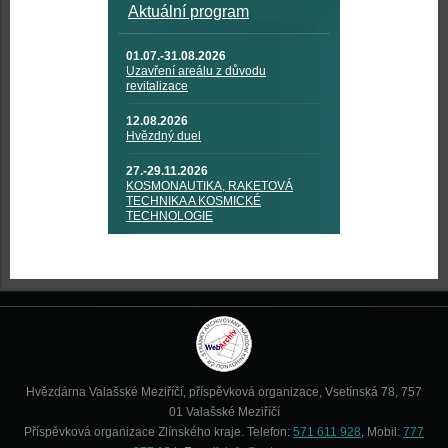
Aktuální program
01.07.-31.08.2026
Uzavření areálu z důvodu
revitalizace
12.08.2026
Hvězdný duel
27.-29.11.2026
KOSMONAUTIKA, RAKETOVÁ
TECHNIKA A KOSMICKÉ
TECHNOLOGIE
Hvězdárna Valašské Meziříčí, příspěvková organizace, Vsetínská 78, 757
01 Valašské Meziříčí
Příspěvková organizace Zlínského kraje. Telefon:
571 611 928
, Mobil:
777