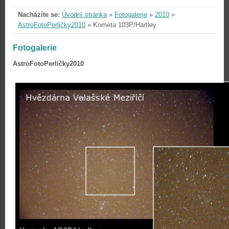
Nacházíte se:
Úvodní stránka
»
Fotogalerie
»
2010
»
AstroFotoPerličky2010
»
Kometa 103P/Hartley
Fotogalerie
AstroFotoPerličky2010