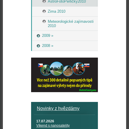
AstroFotoPerličky2010
Zima 2010
Meteorologické zajímavosti
2010
2009 »
2008 »
Novinky z hvězdárny
17.07.2026
Víkend s nanosatelity