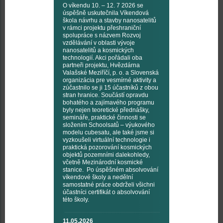
O víkendu 10. – 12. 7 2026 se
úspěšně uskutečnila Víkendová
škola návrhu a stavby nanosatelitů
v rámci projektu přeshraniční
spolupráce s názvem Rozvoj
vzdělávání v oblasti vývoje
nanosatelitů a kosmických
technologií. Akci pořádali oba
partneři projektu, Hvězdárna
Valašské Meziříčí, p. o. a Slovenská
organizácia pre vesmírné aktivity a
zúčastnilo se ji 15 účastníků z obou
stran hranice. Součástí opravdu
bohatého a zajímavého programu
byly nejen teoretické přednášky,
semináře, praktické činnosti se
složením Schoolsatů – výukového
modelu cubesatu, ale také jsme si
vyzkoušeli virtuální technologie i
praktická pozorování kosmických
objektů pozemními dalekohledy,
včetně Mezinárodní kosmické
stanice. Po úspěšném absolvování
víkendové školy a nedělní
samostatné práce obdrželi všichni
účastníci certifikát o absolvování
této školy.
11.05.2026