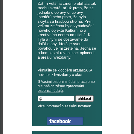
Zatím většina změn probíhala tak
trochu skrytě, ať už proto, že se
jednalo o opravy či úpravy
interiérů nebo proto, že byla
skryta za hradbou stromů. První
velkou změnou bylo vybudování
nového objektu Kulturního a
kreativního centra na ulici J. K.
Tyla a nyní se dostáváme do
další etapy, která je svou
povahou velmi zřetelná. Jedná se
o komplexní revitalizaci oplocení
a areálu hvězdárny.
Přihlašte se k odběru aktualit AKA,
novinek z hvězdárny a akcí:
S Vašimi osobními údaji pracujeme
dle našich
zásad zpracování
osobních údajů
.
Více informací o zasílání novinek