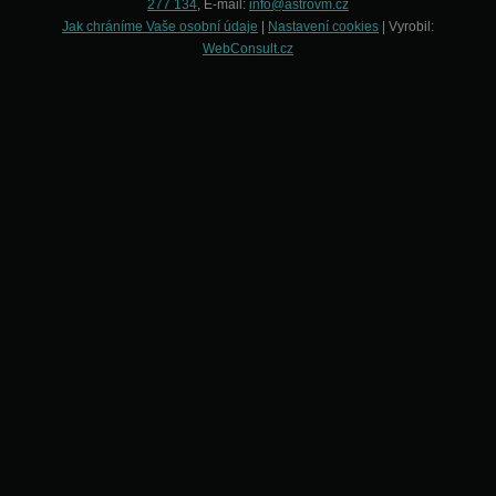
277 134
, E-mail:
info@astrovm.cz
Jak chráníme Vaše osobní údaje
|
Nastavení cookies
| Vyrobil:
WebConsult.cz