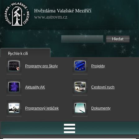
Hvězdárna Valašské Meziříčí
www.astrovm.cz
Programy pro školy
Projekty
Aktuality AK
Cestovní ruch
Programový letáček
Dokumenty