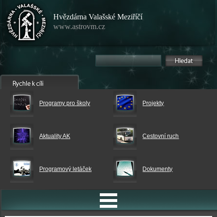
Hvězdárna Valašské Meziříčí
www.astrovm.cz
Programy pro školy
Projekty
Aktuality AK
Cestovní ruch
Programový letáček
Dokumenty