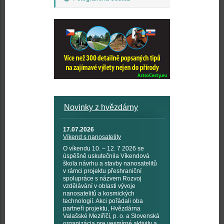
Novinky z hvězdárny
17.07.2026
Víkend s nanosatelity
O víkendu 10. – 12. 7 2026 se
úspěšně uskutečnila Víkendová
škola návrhu a stavby nanosatelitů
v rámci projektu přeshraniční
spolupráce s názvem Rozvoj
vzdělávání v oblasti vývoje
nanosatelitů a kosmických
technologií. Akci pořádali oba
partneři projektu, Hvězdárna
Valašské Meziříčí, p. o. a Slovenská
organizácia pre vesmírné aktivity a