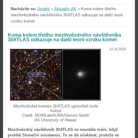
Nacházíte se:
Úvodní
»
Aktuality AK
»
Koma kolem třetího
mezihvězdného návštěvníka 3I/ATLAS odkazuje na další teorii
vzniku komet
Koma kolem třetího mezihvězdného návštěvníka
3I/ATLAS odkazuje na další teorii vzniku komet
12.10.2025
Mezihvězdná kometa 3I/ATLAS uprostřed moře
hvězd
Credit: NOIRLab/AURA/Gemini North/
IfA University of Hawaii
Mezihvězdný návštěvník 3I/ATLAS se neustále mění, když
prolétá Sluneční soustavou. To se dá očekávat, protože se