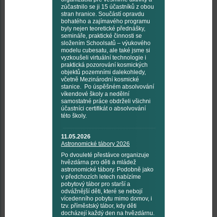
zúčastnilo se ji 15 účastníků z obou
stran hranice. Součástí opravdu
bohatého a zajímavého programu
byly nejen teoretické přednášky,
semináře, praktické činnosti se
složením Schoolsatů – výukového
modelu cubesatu, ale také jsme si
vyzkoušeli virtuální technologie i
praktická pozorování kosmických
objektů pozemními dalekohledy,
včetně Mezinárodní kosmické
stanice. Po úspěšném absolvování
víkendové školy a nedělní
samostatné práce obdrželi všichni
účastníci certifikát o absolvování
této školy.
11.05.2026
Astronomické tábory 2026
Po dvouleté přestávce organizuje
hvězdárna pro děti a mládež
astronomické tábory. Podobně jako
v předchozích letech nabízíme
pobytový tábor pro starší a
odvážnější děti, které se nebojí
vícedenního pobytu mimo domov, i
tzv. příměstský tábor, kdy děti
docházejí každý den na hvězdárnu.