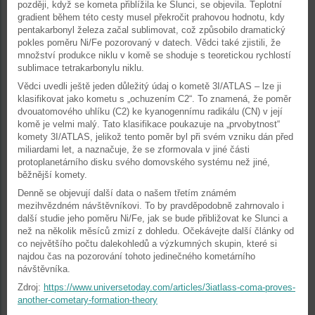
později, když se kometa přiblížila ke Slunci, se objevila. Teplotní
gradient během této cesty musel překročit prahovou hodnotu, kdy
pentakarbonyl železa začal sublimovat, což způsobilo dramatický
pokles poměru Ni/Fe pozorovaný v datech. Vědci také zjistili, že
množství produkce niklu v komě se shoduje s teoretickou rychlostí
sublimace tetrakarbonylu niklu.
Vědci uvedli ještě jeden důležitý údaj o kometě 3I/ATLAS – lze ji
klasifikovat jako kometu s „ochuzením C2“. To znamená, že poměr
dvouatomového uhlíku (C2) ke kyanogennímu radikálu (CN) v její
komě je velmi malý. Tato klasifikace poukazuje na „prvobytnost“
komety 3I/ATLAS, jelikož tento poměr byl při svém vzniku dán před
miliardami let, a naznačuje, že se zformovala v jiné části
protoplanetárního disku svého domovského systému než jiné,
běžnější komety.
Denně se objevují další data o našem třetím známém
mezihvězdném návštěvníkovi. To by pravděpodobně zahrnovalo i
další studie jeho poměru Ni/Fe, jak se bude přibližovat ke Slunci a
než na několik měsíců zmizí z dohledu. Očekávejte další články od
co největšího počtu dalekohledů a výzkumných skupin, které si
najdou čas na pozorování tohoto jedinečného kometárního
návštěvníka.
Zdroj:
https://www.universetoday.com/articles/3iatlass-coma-proves-
another-cometary-formation-theory