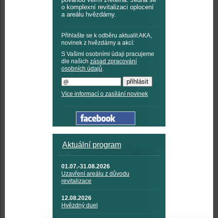
o komplexní revitalizaci oplocení
a areálu hvězdárny.
Přihlašte se k odběru aktualit AKA,
novinek z hvězdárny a akcí:
S Vašimi osobními údaji pracujeme
dle našich
zásad zpracování
osobních údajů
.
Více informací o zasílání novinek
Aktuální program
01.07.-31.08.2026
Uzavření areálu z důvodu
revitalizace
12.08.2026
Hvězdný duel