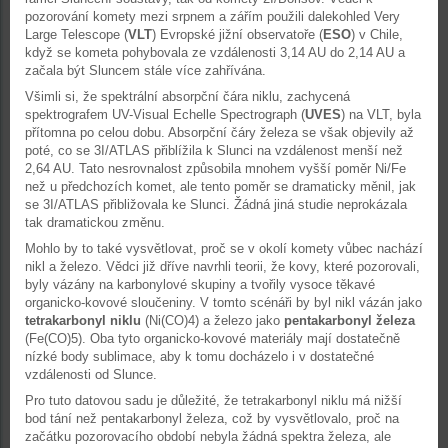
pozorování komety mezi srpnem a zářím použili dalekohled Very
Large Telescope (
VLT
) Evropské jižní observatoře (
ESO
) v Chile,
když se kometa pohybovala ze vzdálenosti 3,14 AU do 2,14 AU a
začala být Sluncem stále více zahřívána.
Všimli si, že spektrální absorpční čára niklu, zachycená
spektrografem UV-Visual Echelle Spectrograph (
UVES
) na VLT, byla
přítomna po celou dobu. Absorpční čáry železa se však objevily až
poté, co se 3I/ATLAS přiblížila k Slunci na vzdálenost menší než
2,64 AU. Tato nesrovnalost způsobila mnohem vyšší poměr Ni/Fe
než u předchozích komet, ale tento poměr se dramaticky měnil, jak
se 3I/ATLAS přibližovala ke Slunci. Žádná jiná studie neprokázala
tak dramatickou změnu.
Mohlo by to také vysvětlovat, proč se v okolí komety vůbec nachází
nikl a železo. Vědci již dříve navrhli teorii, že kovy, které pozorovali,
byly vázány na karbonylové skupiny a tvořily vysoce těkavé
organicko-kovové sloučeniny. V tomto scénáři by byl nikl vázán jako
tetrakarbonyl niklu
(Ni(CO)4) a železo jako
pentakarbonyl železa
(Fe(CO)5). Oba tyto organicko-kovové materiály mají dostatečně
nízké body sublimace, aby k tomu docházelo i v dostatečné
vzdálenosti od Slunce.
Pro tuto datovou sadu je důležité, že tetrakarbonyl niklu má nižší
bod tání než pentakarbonyl železa, což by vysvětlovalo, proč na
začátku pozorovacího období nebyla žádná spektra železa, ale