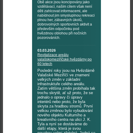
Obě akce jsou koncipovány jako
vzdělávací, naším cílem však není
děti zahlcovat informacemi, ale
nabídnout jim smysluplnou rekreaci
plnou her, zábavných úkolů,
dobrovolných sportovních aktivit a
především odpočinku pod
hvězdnou oblohou při nočních
pozorováních.
03.03.2026
Revitalizace areálu
valašskomeziříčské hvězdárny po
60 letech
Poslední roky jsou na Hvězdárně
Valašské Meziříčí ve znamení
velkých změn v základní
infrastruktuře celého areálu.
Zatím většina změn probíhala tak
trochu skrytě, ať už proto, že se
jednalo o opravy či úpravy
interiérů nebo proto, že byla
skryta za hradbou stromů. První
velkou změnou bylo vybudování
nového objektu Kulturního a
kreativního centra na ulici J. K.
Tyla a nyní se dostáváme do
další etapy, která je svou
povahou velmi zřetelná. Jedná se