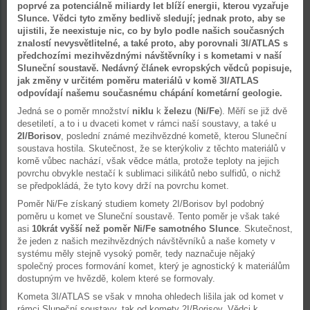
poprvé za potenciálně miliardy let blíží energii, kterou vyzařuje
Slunce. Vědci tyto změny bedlivě sledují; jednak proto, aby se
ujistili, že neexistuje nic, co by bylo podle našich současných
znalostí nevysvětlitelné, a také proto, aby porovnali 3I/ATLAS s
předchozími mezihvězdnými návštěvníky i s kometami v naší
Sluneční soustavě. Nedávný článek evropských vědců popisuje,
jak změny v určitém poměru materiálů v komě 3I/ATLAS
odpovídají našemu současnému chápání kometární geologie.
Jedná se o poměr množství
niklu
k
železu
(
Ni/Fe
). Měří se již dvě
desetiletí, a to i u dvaceti komet v rámci naší soustavy, a také u
2I/Borisov
, poslední známé mezihvězdné kometě, kterou Sluneční
soustava hostila. Skutečnost, že se kterýkoliv z těchto materiálů v
komě vůbec nachází, však vědce mátla, protože teploty na jejich
povrchu obvykle nestačí k sublimaci silikátů nebo sulfidů, o nichž
se předpokládá, že tyto kovy drží na povrchu komet.
Poměr Ni/Fe získaný studiem komety 2I/Borisov byl podobný
poměru u komet ve Sluneční soustavě. Tento poměr je však také
asi
10krát vyšší než poměr Ni/Fe samotného Slunce
. Skutečnost,
že jeden z našich mezihvězdných návštěvníků a naše komety v
systému měly stejně vysoký poměr, tedy naznačuje nějaký
společný proces formování komet, který je agnostický k materiálům
dostupným ve hvězdě, kolem které se formovaly.
Kometa 3I/ATLAS se však v mnoha ohledech lišila jak od komet v
rámci Sluneční soustavy, tak od komety 2I/Borisov. Vědci k