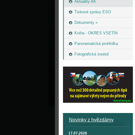
Aktuality AK
Tiskové zprávy ESO
Dokumenty »
Kniha - OKRES VSETÍN
Panoramatická prohlídka
Fotografická soutež
Novinky z hvězdárny
17.07.2026