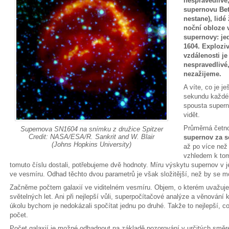
nespravedlivé
supernovu Bete
nestane), lidé
noční obloze v
supernovy: je
1604. Explozi
vzdálenosti je
nespravedlivé
nezažijeme.
A víte, co je j
sekundu každé
spousta supern
vidět.
Průměrná četno
Supernova SN1604 na snímku z družice Spitzer
Credit: NASA/ESA/R. Sankrit and W. Blair
supernov za 
(Johns Hopkins University)
až po více než 
vzhledem k to
tomuto číslu dostali, potřebujeme dvě hodnoty. Míru výskytu supernov v jed
ve vesmíru. Odhad těchto dvou parametrů je však složitější, než by se m
Začněme počtem galaxií ve viditelném vesmíru. Objem, o kterém uvažuje
světelných let. Ani při nejlepší vůli, superpočítačové analýze a věnování
úkolu bychom je nedokázali spočítat jednu po druhé. Takže to nejlepší, c
počet.
Počet galaxií je možné odhadnout na základě pozorování v určitých směre