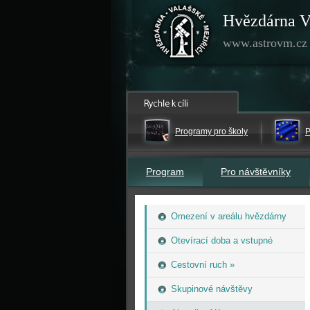
Hvězdárna V
www.astrovm.cz
Programy pro školy
P
Program
Pro návštěvníky
Omezení v areálu hvězdárny
Otevírací doba a vstupné
Cestovní ruch »
Skupinové návštěvy