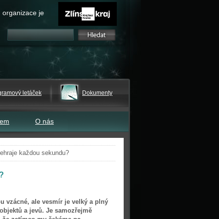
 organizace je
gramový letáček
Dokumenty
tem
O nás
dehraje každou sekundu?
?
 vzácné, ale vesmír je velký a plný
 objektů a jevů. Je samozřejmě