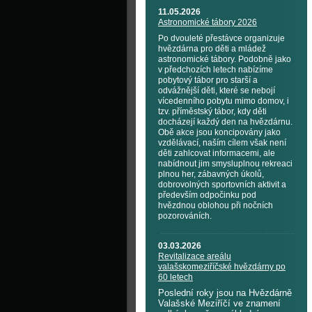
11.05.2026
Astronomické tábory 2026
Po dvouleté přestávce organizuje
hvězdárna pro děti a mládež
astronomické tábory. Podobně jako
v předchozích letech nabízíme
pobytový tábor pro starší a
odvážnější děti, které se nebojí
vícedenního pobytu mimo domov, i
tzv. příměstský tábor, kdy děti
docházejí každý den na hvězdárnu.
Obě akce jsou koncipovány jako
vzdělávací, naším cílem však není
děti zahlcovat informacemi, ale
nabídnout jim smysluplnou rekreaci
plnou her, zábavných úkolů,
dobrovolných sportovních aktivit a
především odpočinku pod
hvězdnou oblohou při nočních
pozorováních.
03.03.2026
Revitalizace areálu
valašskomeziříčské hvězdárny po
60 letech
Poslední roky jsou na Hvězdárně
Valašské Meziříčí ve znamení