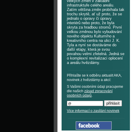
velkých změn v základní
infrastruktuře celého areálu.
Zatím většina změn probíhala tak
trochu skrytě, ať už proto, že se
jednalo o opravy či úpravy
interiérů nebo proto, že byla
skryta za hradbou stromů. První
velkou změnou bylo vybudování
nového objektu Kulturního a
kreativního centra na ulici J. K.
Tyla a nyní se dostáváme do
další etapy, která je svou
povahou velmi zřetelná. Jedná se
o komplexní revitalizaci oplocení
a areálu hvězdárny.
Přihlašte se k odběru aktualit AKA,
novinek z hvězdárny a akcí:
S Vašimi osobními údaji pracujeme
dle našich
zásad zpracování
osobních údajů
.
Více informací o zasílání novinek