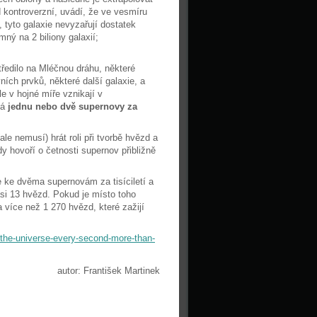
d kontroverzní, uvádí, že ve vesmíru
, tyto galaxie nevyzařují dostatek
mný na 2 biliony galaxií;
ředilo na Mléčnou dráhu, některé
ních prvků, některé další galaxie, a
le v hojné míře vznikají v
ná
jednu nebo dvě supernovy za
le nemusí) hrát roli při tvorbě hvězd a
y hovoří o četnosti supernov přibližně
 ke dvěma supernovám za tisíciletí a
si 13 hvězd. Pokud je místo toho
 více než 1 270 hvězd, které zažijí
the-universe-every-second-more-than-
autor: František Martinek