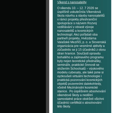
Víkend s nanosatelity
O víkendu 10. – 12. 7 2026 se
úspěšně uskutečnila Víkendová
škola návrhu a stavby nanosatelitů
v rámci projektu přeshraniční
spolupráce s názvem Rozvoj
vzdělávání v oblasti vývoje
nanosatelitů a kosmických
technologií. Akci pořádali oba
partneři projektu, Hvězdárna
Valašské Meziříčí, p. o. a Slovenská
organizácia pre vesmírné aktivity a
zúčastnilo se ji 15 účastníků z obou
stran hranice. Součástí opravdu
bohatého a zajímavého programu
byly nejen teoretické přednášky,
semináře, praktické činnosti se
složením Schoolsatů – výukového
modelu cubesatu, ale také jsme si
vyzkoušeli virtuální technologie i
praktická pozorování kosmických
objektů pozemními dalekohledy,
včetně Mezinárodní kosmické
stanice. Po úspěšném absolvování
víkendové školy a nedělní
samostatné práce obdrželi všichni
účastníci certifikát o absolvování
této školy.