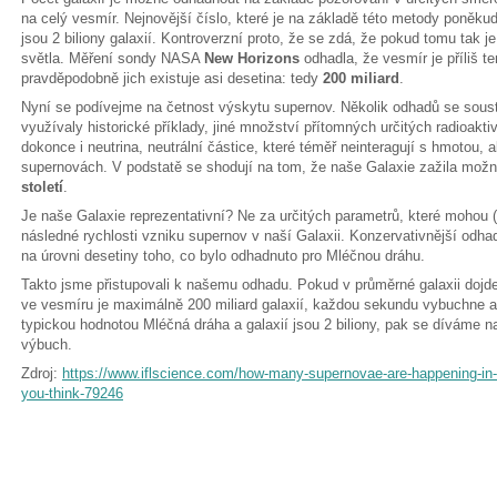
na celý vesmír. Nejnovější číslo, které je na základě této metody poněku
jsou 2 biliony galaxií. Kontroverzní proto, že se zdá, že pokud tomu tak je
světla. Měření sondy NASA
New Horizons
odhadla, že vesmír je příliš te
pravděpodobně jich existuje asi desetina: tedy
200 miliard
.
Nyní se podívejme na četnost výskytu supernov. Několik odhadů se soust
využívaly historické příklady, jiné množství přítomných určitých radioaktiv
dokonce i neutrina, neutrální částice, které téměř neinteragují s hmotou, a
supernovách. V podstatě se shodují na tom, že naše Galaxie zažila mož
století
.
Je naše Galaxie reprezentativní? Ne za určitých parametrů, které mohou (a
následné rychlosti vzniku supernov v naší Galaxii. Konzervativnější odhad
na úrovni desetiny toho, co bylo odhadnuto pro Mléčnou dráhu.
Takto jsme přistupovali k našemu odhadu. Pokud v průměrné galaxii dojde
ve vesmíru je maximálně 200 miliard galaxií, každou sekundu vybuchne a
typickou hodnotou Mléčná dráha a galaxií jsou 2 biliony, pak se díváme na
výbuch.
Zdroj:
https://www.iflscience.com/how-many-supernovae-are-happening-in-
you-think-79246