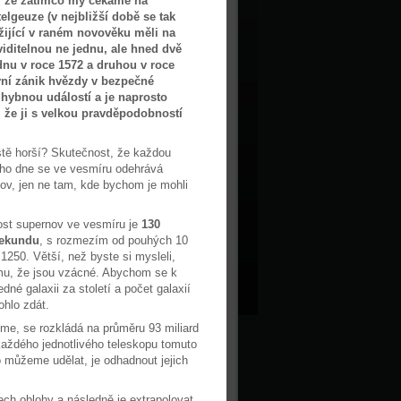
, že zatímco my čekáme na
lgeuze (v nejbližší době se tak
 žijící v raném novověku měli na
iditelnou ne jednu, ale hned dvě
dnu v roce 1572 a druhou v roce
vní zánik hvězdy v bezpečné
 hybnou událostí a je naprosto
, že ji s velkou pravděpodobností
eště horší? Skutečnost, že každou
ho dne se ve vesmíru odehrává
ov, jen ne tam, kde bychom je mohli
st supernov ve vesmíru je
130
sekundu
, s rozmezím od pouhých 10
1250. Větší, než byste si mysleli,
mu, že jsou vzácné. Abychom se k
né galaxii za století a počet galaxií
ohlo zdát.
me, se rozkládá na průměru 93 miliard
 každého jednotlivého teleskopu tomuto
o můžeme udělat, je odhadnout jejich
ch oblohy a následně je extrapolovat