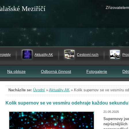
alašské Meziříčí
Zřizovatelem
rojekty
Aktuality AK
Cestovní ruch
Pro
Na obloze
Odborná činnost
Fotogalerie
Dě
Nacházíte se:
Úvodní
»
Aktuality AK
»
Kolik supernov se ve vesmíru o
Kolik supernov se ve vesmíru odehraje každou sekundu
21.05.2025
Supernovy jsou
nejrůznějších