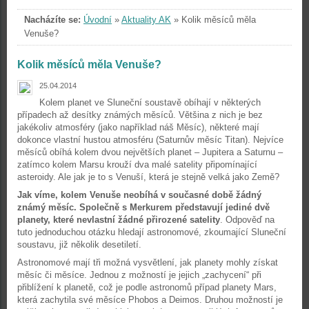
Nacházíte se:
Úvodní
»
Aktuality AK
»
Kolik měsíců měla
Venuše?
Kolik měsíců měla Venuše?
25.04.2014
Kolem planet ve Sluneční soustavě obíhají v některých
případech až desítky známých měsíců. Většina z nich je bez
jakékoliv atmosféry (jako například náš Měsíc), některé mají
dokonce vlastní hustou atmosféru (Saturnův měsíc Titan). Nejvíce
měsíců obíhá kolem dvou největších planet – Jupitera a Saturnu –
zatímco kolem Marsu krouží dva malé satelity připomínající
asteroidy. Ale jak je to s Venuší, která je stejně velká jako Země?
Jak víme, kolem Venuše neobíhá v současné době žádný
známý měsíc. Společně s Merkurem představují jediné dvě
planety, které nevlastní žádné přirozené satelity
. Odpověď na
tuto jednoduchou otázku hledají astronomové, zkoumající Sluneční
soustavu, již několik desetiletí.
Astronomové mají tři možná vysvětlení, jak planety mohly získat
měsíc či měsíce. Jednou z možností je jejich „zachycení“ při
přiblížení k planetě, což je podle astronomů případ planety Mars,
která zachytila své měsíce Phobos a Deimos. Druhou možností je