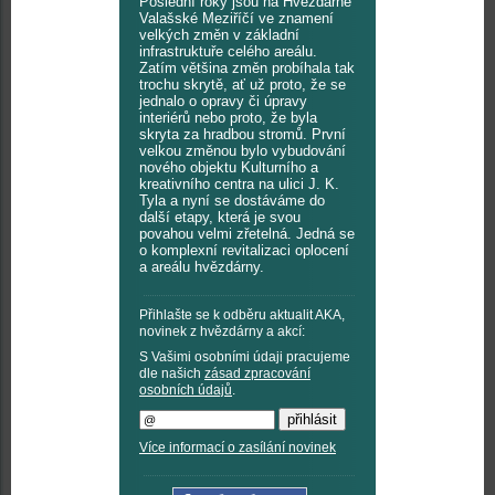
Poslední roky jsou na Hvězdárně
Valašské Meziříčí ve znamení
velkých změn v základní
infrastruktuře celého areálu.
Zatím většina změn probíhala tak
trochu skrytě, ať už proto, že se
jednalo o opravy či úpravy
interiérů nebo proto, že byla
skryta za hradbou stromů. První
velkou změnou bylo vybudování
nového objektu Kulturního a
kreativního centra na ulici J. K.
Tyla a nyní se dostáváme do
další etapy, která je svou
povahou velmi zřetelná. Jedná se
o komplexní revitalizaci oplocení
a areálu hvězdárny.
Přihlašte se k odběru aktualit AKA,
novinek z hvězdárny a akcí:
S Vašimi osobními údaji pracujeme
dle našich
zásad zpracování
osobních údajů
.
Více informací o zasílání novinek