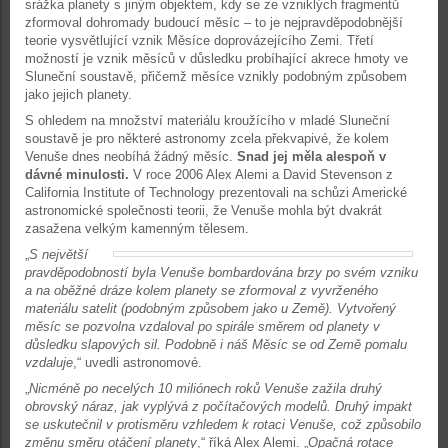
srážka planety s jiným objektem, kdy se ze vzniklých fragmentů
zformoval dohromady budoucí měsíc – to je nejpravděpodobnější
teorie vysvětlující vznik Měsíce doprovázejícího Zemi. Třetí
možností je vznik měsíců v důsledku probíhající akrece hmoty ve
Sluneční soustavě, přičemž měsíce vznikly podobným způsobem
jako jejich planety.
S ohledem na množství materiálu kroužícího v mladé Sluneční
soustavě je pro některé astronomy zcela překvapivé, že kolem
Venuše dnes neobíhá žádný měsíc.
Snad jej měla alespoň v
dávné minulosti.
V roce 2006 Alex Alemi a David Stevenson z
California Institute of Technology prezentovali na schůzi Americké
astronomické společnosti teorii, že Venuše mohla být dvakrát
zasažena velkým kamenným tělesem.
„
S největší
pravděpodobností byla Venuše bombardována brzy po svém vzniku
a na oběžné dráze kolem planety se zformoval z vyvrženého
materiálu satelit (podobným způsobem jako u Země). Vytvořený
měsíc se pozvolna vzdaloval po spirále směrem od planety v
důsledku slapových sil. Podobně i náš Měsíc se od Země pomalu
vzdaluje
,“ uvedli astronomové.
„
Nicméně po necelých 10 miliónech roků Venuše zažila druhý
obrovský náraz, jak vyplývá z počítačových modelů. Druhý impakt
se uskutečnil v protisměru vzhledem k rotaci Venuše, což způsobilo
změnu směru otáčení planety
,“ říká Alex Alemi. „
Opačná rotace