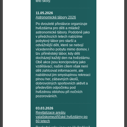
této školy.
11.05.2026
Astronomické tábory 2026
Po dvouleté přestávce organizuje
hvězdárna pro děti a mládež
astronomické tábory. Podobně jako
v předchozích letech nabízíme
pobytový tábor pro starší a
odvážnější děti, které se nebojí
vícedenního pobytu mimo domov, i
tzv. příměstský tábor, kdy děti
docházejí každý den na hvězdárnu.
Obě akce jsou koncipovány jako
vzdělávací, naším cílem však není
děti zahlcovat informacemi, ale
nabídnout jim smysluplnou rekreaci
plnou her, zábavných úkolů,
dobrovolných sportovních aktivit a
především odpočinku pod
hvězdnou oblohou při nočních
pozorováních.
03.03.2026
Revitalizace areálu
valašskomeziříčské hvězdárny po
60 letech