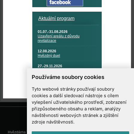
Aktuální program
01.07.-31.08.2026
Uzavření areálu z důvodu
revitalizace
12.08.2026
Hvězdný duel
27.-29.11.2026
KOSMONAUTIKA, RAKETOVÁ
TECHNIKA A KOSMICKÉ
Používáme soubory cookies
TECHNOLOGIE
Tyto webové stránky používají soubory
cookies a další sledovací nástroje s cílem
vylepšení uživatelského prostředí, zobrazení
přizpůsobeného obsahu a reklam, analýzy
návštěvnosti webových stránek a zjištění
zdroje návštěvnosti.
Hvězdárna Valašské Meziříčí, příspěvková organizace, Vsetínská 78, 757