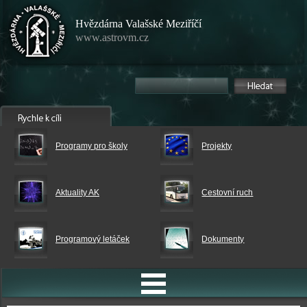
Hvězdárna Valašské Meziříčí
www.astrovm.cz
Programy pro školy
Projekty
Aktuality AK
Cestovní ruch
Programový letáček
Dokumenty