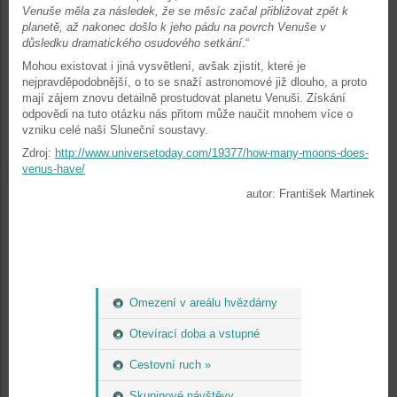
Venuše měla za následek, že se měsíc začal přibližovat zpět k
planetě, až nakonec došlo k jeho pádu na povrch Venuše v
důsledku dramatického osudového setkání
.“
Mohou existovat i jiná vysvětlení, avšak zjistit, které je
nejpravděpodobnější, o to se snaží astronomové již dlouho, a proto
mají zájem znovu detailně prostudovat planetu Venuši. Získání
odpovědi na tuto otázku nás přitom může naučit mnohem více o
vzniku celé naší Sluneční soustavy.
Zdroj:
http://www.universetoday.com/19377/how-many-moons-does-
venus-have/
autor: František Martinek
Omezení v areálu hvězdárny
Otevírací doba a vstupné
Cestovní ruch »
Skupinové návštěvy