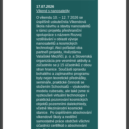
17.07.2026
Víkend s nanosatelity
O víkendu 10. – 12. 7 2026 se
úspěšně uskutečnila Víkendová
škola návrhu a stavby nanosatelitů
v rámci projektu přeshraniční
spolupráce s názvem Rozvoj
vzdělávání v oblasti vývoje
nanosatelitů a kosmických
technologií. Akci pořádali oba
partneři projektu, Hvězdárna
Valašské Meziříčí, p. o. a Slovenská
organizácia pre vesmírné aktivity a
zúčastnilo se ji 15 účastníků z obou
stran hranice. Součástí opravdu
bohatého a zajímavého programu
byly nejen teoretické přednášky,
semináře, praktické činnosti se
složením Schoolsatů – výukového
modelu cubesatu, ale také jsme si
vyzkoušeli virtuální technologie i
praktická pozorování kosmických
objektů pozemními dalekohledy,
včetně Mezinárodní kosmické
stanice. Po úspěšném absolvování
víkendové školy a nedělní
samostatné práce obdrželi všichni
účastníci certifikát o absolvování