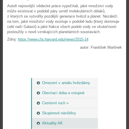
Autoři nejnovější vědecké práce vypočítali, jaké množství vody
může existovat v podobě páry uvnitř molekulárních oblaků,
z kterých se vytvořily pozdější generace hvězd a planet. Nezáleží
na tom, jaké množství vody existuje v podobě ledu (který dominuje
celé naší Galaxii) a jaké frakce všech podob vody ve skutečnosti
posloužily v nově vznikajících planetárních soustavách.
Zdroj:
https://www.cfa.harvard.edu/news/2015-14
autor: František Martinek
Omezení v areálu hvězdárny
Otevírací doba a vstupné
Cestovní ruch »
Skupinové návštěvy
Aktuality AK