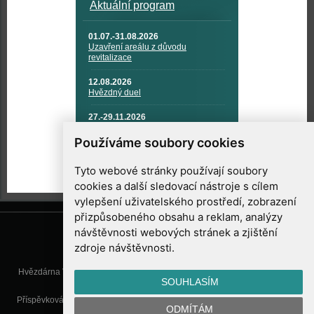
Aktuální program
01.07.-31.08.2026
Uzavření areálu z důvodu
revitalizace
12.08.2026
Hvězdný duel
27.-29.11.2026
KOSMONAUTIKA, RAKETOVÁ
TECHNIKA A KOSMICKÉ
Používáme soubory cookies
TECHNOLOGIE
Tyto webové stránky používají soubory
cookies a další sledovací nástroje s cílem
vylepšení uživatelského prostředí, zobrazení
přizpůsobeného obsahu a reklam, analýzy
návštěvnosti webových stránek a zjištění
zdroje návštěvnosti.
Hvězdárna Valašské Meziříčí, příspěvková organizace, Vsetínská 78, 757
SOUHLASÍM
01 Valašské Meziříčí
Příspěvková organizace Zlínského kraje. Telefon:
571 611 928
, Mobil:
777
ODMÍTÁM