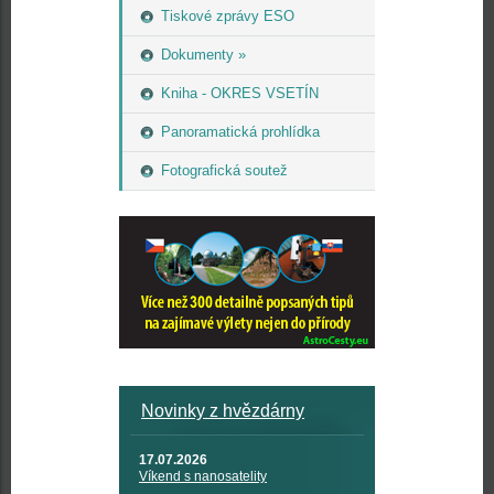
Tiskové zprávy ESO
Dokumenty »
Kniha - OKRES VSETÍN
Panoramatická prohlídka
Fotografická soutež
Novinky z hvězdárny
17.07.2026
Víkend s nanosatelity