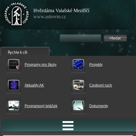
Hvězdárna Valašské Meziříčí
www.astrovm.cz
Programy pro školy
Projekty
Aktuality AK
Cestovní ruch
Programový letáček
Dokumenty