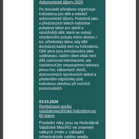
Astronomické tábory 2026
Po dvouleté přestávce organizuje
hvězdárna pro děti a mládež
astronomické tábory. Podobně jako
v předchozích letech nabízíme
pobytový tábor pro starší a
odvážnější děti, které se nebojí
vícedenního pobytu mimo domov, i
tzv. příměstský tábor, kdy děti
docházejí každý den na hvězdárnu.
Obě akce jsou koncipovány jako
vzdělávací, naším cílem však není
děti zahlcovat informacemi, ale
nabídnout jim smysluplnou rekreaci
plnou her, zábavných úkolů,
dobrovolných sportovních aktivit a
především odpočinku pod
hvězdnou oblohou při nočních
pozorováních.
03.03.2026
Revitalizace areálu
valašskomeziříčské hvězdárny po
60 letech
Poslední roky jsou na Hvězdárně
Valašské Meziříčí ve znamení
velkých změn v základní
infrastruktuře celého areálu.