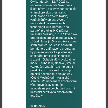
O víkendu 10. – 12. 7 2026 se
úspěšně uskutečnila Víkendová
škola návrhu a stavby nanosatelitů
v rámci projektu přeshraniční
spolupráce s názvem Rozvoj
vzdělávání v oblasti vývoje
nanosatelitů a kosmických
technologií. Akci pořádali oba
partneři projektu, Hvězdárna
Valašské Meziříčí, p. o. a Slovenská
organizácia pre vesmírné aktivity a
zúčastnilo se ji 15 účastníků z obou
stran hranice. Součástí opravdu
bohatého a zajímavého programu
byly nejen teoretické přednášky,
semináře, praktické činnosti se
složením Schoolsatů – výukového
modelu cubesatu, ale také jsme si
vyzkoušeli virtuální technologie i
praktická pozorování kosmických
objektů pozemními dalekohledy,
včetně Mezinárodní kosmické
stanice. Po úspěšném absolvování
víkendové školy a nedělní
samostatné práce obdrželi všichni
účastníci certifikát o absolvování
této školy.
11.05.2026