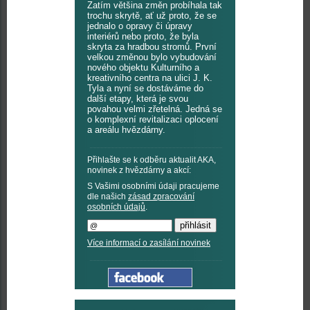
Zatím většina změn probíhala tak
trochu skrytě, ať už proto, že se
jednalo o opravy či úpravy
interiérů nebo proto, že byla
skryta za hradbou stromů. První
velkou změnou bylo vybudování
nového objektu Kulturního a
kreativního centra na ulici J. K.
Tyla a nyní se dostáváme do
další etapy, která je svou
povahou velmi zřetelná. Jedná se
o komplexní revitalizaci oplocení
a areálu hvězdárny.
Přihlašte se k odběru aktualit AKA,
novinek z hvězdárny a akcí:
S Vašimi osobními údaji pracujeme
dle našich
zásad zpracování
osobních údajů
.
Více informací o zasílání novinek