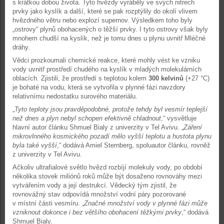
s krátkou dobou života. Tyto hvězdy vyráběly ve svých nitrech
prvky jako kyslík a další, které se pak rozptýlily do okolí vlivem
hvězdného větru nebo explozí supernov. Výsledkem toho byly
„ostrovy“ plynů obohacených o těžší prvky. I tyto ostrovy však byly
mnohem chudší na kyslík, než je tomu dnes u plynu uvnitř Mléčné
dráhy.
Vědci prozkoumali chemické reakce, které mohly vést ke vzniku
vody uvnitř prostředí chudého na kyslík v mladých molekulárních
oblacích. Zjistili, že prostředí s teplotou kolem
300 kelvinů
(+27 °C)
je bohaté na vodu, která se vytvořila v plynné fázi navzdory
relativnímu nedostatku surového materiálu.
„
Tyto teploty jsou pravděpodobné, protože tehdy byl vesmír teplejší
než dnes a plyn nebyl schopen efektivně chladnout
,“ vysvětluje
hlavní autor článku Shmuel Bialy z univerzity v Tel Avivu. „
Záření
mikrovlnného kosmického pozadí mělo vyšší teplotu a hustota plynu
byla také vyšší
,“ dodává Amiel Sternberg, spoluautor článku, rovněž
z univerzity v Tel Avivu.
Ačkoliv ultrafialové světlo hvězd rozbíjí molekuly vody, po období
několika stovek miliónů roků může být dosaženo rovnováhy mezi
vytvářením vody a její destrukcí. Vědecký tým zjistil, že
rovnovážný stav odpovídá množství vodní páry pozorované
v místní části vesmíru. „
Značné množství vody v plynné fázi může
vzniknout dokonce i bez většího obohacení těžkými prvky
,“ dodává
Shmuel Bialy.