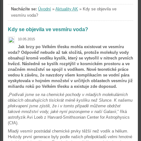
Nacházíte se:
Úvodní
»
Aktuality AK
»
Kdy se objevila ve
vesmíru voda?
Kdy se objevila ve vesmíru voda?
10.05.2015
Jak brzy po Velkém třesku mohla existovat ve vesmíru
voda? Odpověď nebude až tak složitá, protože molekuly vody
obsahují kromě vodíku kyslík, který se vytvořil v nitrech prvních
hvězd. Následně se kyslík rozptýlil v kosmickém prostoru a ve
značném množství se spojil s vodíkem. Nové teoretické práce
vedou k závěru, že navzdory všem komplikacím se vodní pára
vyskytovala v hojném množství v určitých oblastech vesmíru již
miliardu roků po Velkém třesku a existuje zde doposud.
„
Podívali jsme se na chemické pochody v mladých molekulárních
oblacích obsahujících tisíckrát méně kyslíku než Slunce. K našemu
překvapení jsme zjistili, že i v tomto případě můžeme obdržet
takové množství vody, jaké nyní pozorujeme v naší Galaxii
,“ říká
astrofyzik Avi Loeb z Harvard-Smithsonian Center for Astrophysics
(CfA).
Mladý vesmír postrádal chemické prvky těžší než vodík a hélium.
Hvězdy první generace byly podle našich předpokladů velmi hmotné