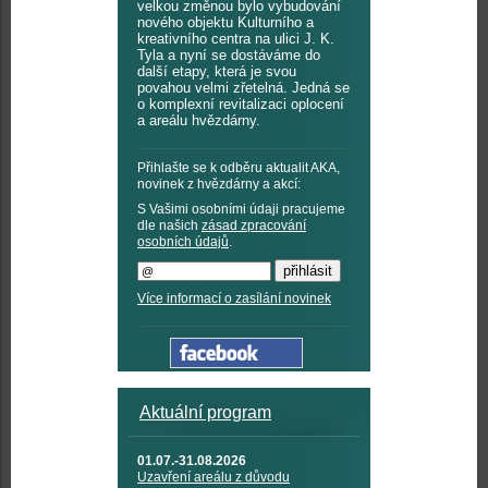
velkou změnou bylo vybudování
nového objektu Kulturního a
kreativního centra na ulici J. K.
Tyla a nyní se dostáváme do
další etapy, která je svou
povahou velmi zřetelná. Jedná se
o komplexní revitalizaci oplocení
a areálu hvězdárny.
Přihlašte se k odběru aktualit AKA,
novinek z hvězdárny a akcí:
S Vašimi osobními údaji pracujeme
dle našich
zásad zpracování
osobních údajů
.
Více informací o zasílání novinek
Aktuální program
01.07.-31.08.2026
Uzavření areálu z důvodu