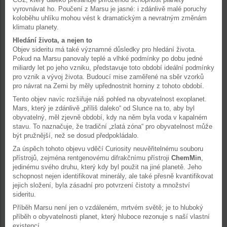
vyrovnávat ho. Poučení z Marsu je jasné: i zdánlivě malé poruchy
koloběhu uhlíku mohou vést k dramatickým a nevratným změnám
klimatu planety.
Hledání života, a nejen to
Objev sideritu má také významné důsledky pro hledání života.
Pokud na Marsu panovaly teplé a vlhké podmínky po dobu jedné
miliardy let po jeho vzniku, představuje toto období ideální podmínky
pro vznik a vývoj života. Budoucí mise zaměřené na sběr vzorků
pro návrat na Zemi by měly upřednostnit horniny z tohoto období.
Tento objev navíc rozšiřuje náš pohled na obyvatelnost exoplanet.
Mars, který je zdánlivě „příliš daleko“ od Slunce na to, aby byl
obyvatelný, měl zjevně období, kdy na něm byla voda v kapalném
stavu. To naznačuje, že tradiční „zlatá zóna“ pro obyvatelnost může
být pružnější, než se dosud předpokládalo.
Za úspěch tohoto objevu vděčí Curiosity neuvěřitelnému souboru
přístrojů, zejména rentgenovému difrakčnímu přístroji
ChemMin
,
jedinému svého druhu, který kdy byl použit na jiné planetě. Jeho
schopnost nejen identifikovat minerály, ale také přesně kvantifikovat
jejich složení, byla zásadní pro potvrzení čistoty a množství
sideritu.
Příběh Marsu není jen o vzdáleném, mrtvém světě; je to hluboký
příběh o obyvatelnosti planet, který hluboce rezonuje s naší vlastní
existencí.