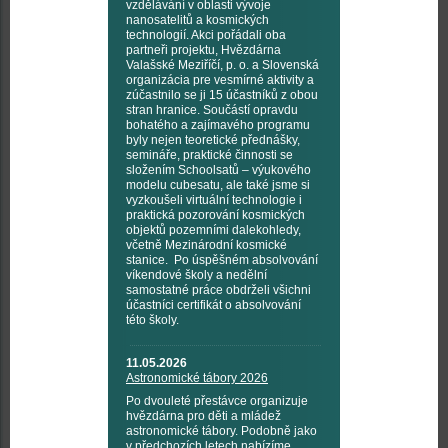
vzdělávání v oblasti vývoje
nanosatelitů a kosmických
technologií. Akci pořádali oba
partneři projektu, Hvězdárna
Valašské Meziříčí, p. o. a Slovenská
organizácia pre vesmírné aktivity a
zúčastnilo se ji 15 účastníků z obou
stran hranice. Součástí opravdu
bohatého a zajímavého programu
byly nejen teoretické přednášky,
semináře, praktické činnosti se
složením Schoolsatů – výukového
modelu cubesatu, ale také jsme si
vyzkoušeli virtuální technologie i
praktická pozorování kosmických
objektů pozemními dalekohledy,
včetně Mezinárodní kosmické
stanice. Po úspěšném absolvování
víkendové školy a nedělní
samostatné práce obdrželi všichni
účastníci certifikát o absolvování
této školy.
11.05.2026
Astronomické tábory 2026
Po dvouleté přestávce organizuje
hvězdárna pro děti a mládež
astronomické tábory. Podobně jako
v předchozích letech nabízíme