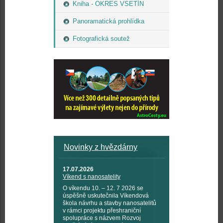
Kniha - OKRES VSETÍN
Panoramatická prohlídka
Fotografická soutež
Novinky z hvězdárny
17.07.2026
Víkend s nanosatelity
O víkendu 10. – 12. 7 2026 se
úspěšně uskutečnila Víkendová
škola návrhu a stavby nanosatelitů
v rámci projektu přeshraniční
spolupráce s názvem Rozvoj