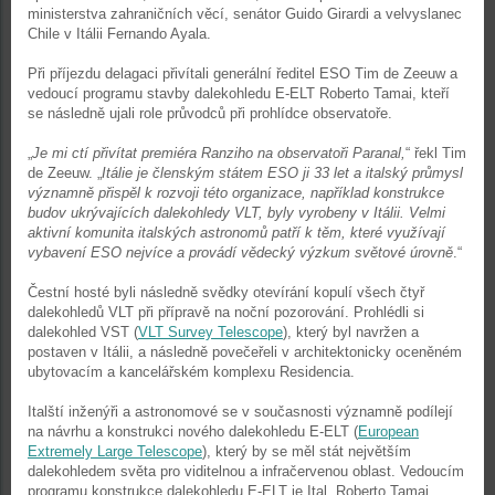
ministerstva zahraničních věcí, senátor Guido Girardi a velvyslanec
Chile v Itálii Fernando Ayala.
Při příjezdu delagaci přivítali generální ředitel ESO Tim de Zeeuw a
vedoucí programu stavby dalekohledu E-ELT Roberto Tamai, kteří
se následně ujali role průvodců při prohlídce observatoře.
„
Je mi ctí přivítat premiéra Ranziho na observatoři Paranal,
“ řekl Tim
de Zeeuw. „
Itálie je členským státem ESO ji 33 let a italský průmysl
významně přispěl k rozvoji této organizace, například konstrukce
budov ukrývajících dalekohledy VLT, byly vyrobeny v Itálii. Velmi
aktivní komunita italských astronomů patří k těm, které využívají
vybavení ESO nejvíce a provádí vědecký výzkum světové úrovně
.“
Čestní hosté byli následně svědky otevírání kopulí všech čtyř
dalekohledů VLT při přípravě na noční pozorování. Prohlédli si
dalekohled VST (
VLT Survey Telescope
), který byl navržen a
postaven v Itálii, a následně povečeřeli v architektonicky oceněném
ubytovacím a kancelářském komplexu Residencia.
Italští inženýři a astronomové se v současnosti významně podílejí
na návrhu a konstrukci nového dalekohledu E-ELT (
European
Extremely Large Telescope
), který by se měl stát největším
dalekohledem světa pro viditelnou a infračervenou oblast. Vedoucím
programu konstrukce dalekohledu E-ELT je Ital, Roberto Tamai.