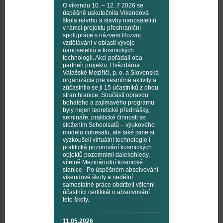
O víkendu 10. – 12. 7 2026 se
úspěšně uskutečnila Víkendová
škola návrhu a stavby nanosatelitů
v rámci projektu přeshraniční
spolupráce s názvem Rozvoj
vzdělávání v oblasti vývoje
nanosatelitů a kosmických
technologií. Akci pořádali oba
partneři projektu, Hvězdárna
Valašské Meziříčí, p. o. a Slovenská
organizácia pre vesmírné aktivity a
zúčastnilo se ji 15 účastníků z obou
stran hranice. Součástí opravdu
bohatého a zajímavého programu
byly nejen teoretické přednášky,
semináře, praktické činnosti se
složením Schoolsatů – výukového
modelu cubesatu, ale také jsme si
vyzkoušeli virtuální technologie i
praktická pozorování kosmických
objektů pozemními dalekohledy,
včetně Mezinárodní kosmické
stanice. Po úspěšném absolvování
víkendové školy a nedělní
samostatné práce obdrželi všichni
účastníci certifikát o absolvování
této školy.
11.05.2026