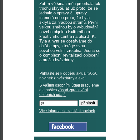
Zatím většina změn probíhala tak
trochu skrytě, ať už proto, že se
jednalo o opravy či úpravy
interiérů nebo proto, že byla
skryta za hradbou stromů. První
velkou změnou bylo vybudování
nového objektu Kulturního a
kreativního centra na ulici J. K.
Tyla a nyní se dostáváme do
další etapy, která je svou
povahou velmi zřetelná. Jedná se
o komplexní revitalizaci oplocení
a areálu hvězdárny.
Přihlašte se k odběru aktualit AKA,
novinek z hvězdárny a akcí:
S Vašimi osobními údaji pracujeme
dle našich
zásad zpracování
osobních údajů
.
Více informací o zasílání novinek