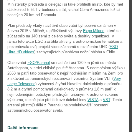
Ministerský předseda s delegací si také prohlédli místo, kde by měl
dalekohled E-ELT v budoucnu stát, vrchol Cerro Armazones ležící
necelých 20 km od Paranalu.
Plán předsedy vlády navštívit observatoř byl poprvé oznámen v
červnu 2015 v Miláně, u příležitosti výstavy
Expo Milano
, které se
zúčastnilo na 140 zemí z celého světa a desítky organizací. V
rámci této akce ESO zaštítila aktivity s astronomickou tématikou a
prezentovala svůj projekt videozáznamů s rozlišením UHD (
ESO
Ultra HD videos
) zachycujících působivou noční oblohu v Chile.
Observatoř
ESO/Paranal
se nachází asi 130 km jižně od města
Antofagasta, v srdci chilské pouště Atacama. S nadmořskou výškou
2653 m patří tato observatoř k nejpříhodnějším místům na Zemi pro
získávání astronomických pozorování vesmíru. Systém VLT (
Very
Large Telescope
) vybavený čtyřmi hlavními dalekohledy o průměru
8,2 m a čtyřmi pomocnými dalekohledy o průměru 1,8 m patří k
nejmodernějším optickým přístrojům určeným k astronomickému
výzkumu, stejně jako přehlídkové dalekohledy
VISTA
a
VST
. Tento
arzenál přístrojů dělá z Paranalu nejproduktivnější pozemní
astronomickou observatoř světa.
Další informace