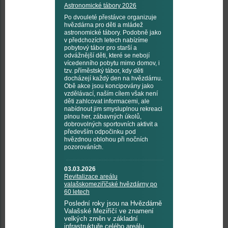
Astronomické tábory 2026
Po dvouleté přestávce organizuje
hvězdárna pro děti a mládež
astronomické tábory. Podobně jako
v předchozích letech nabízíme
pobytový tábor pro starší a
odvážnější děti, které se nebojí
vícedenního pobytu mimo domov, i
tzv. příměstský tábor, kdy děti
docházejí každý den na hvězdárnu.
Obě akce jsou koncipovány jako
vzdělávací, naším cílem však není
děti zahlcovat informacemi, ale
nabídnout jim smysluplnou rekreaci
plnou her, zábavných úkolů,
dobrovolných sportovních aktivit a
především odpočinku pod
hvězdnou oblohou při nočních
pozorováních.
03.03.2026
Revitalizace areálu
valašskomeziříčské hvězdárny po
60 letech
Poslední roky jsou na Hvězdárně
Valašské Meziříčí ve znamení
velkých změn v základní
infrastruktuře celého areálu.