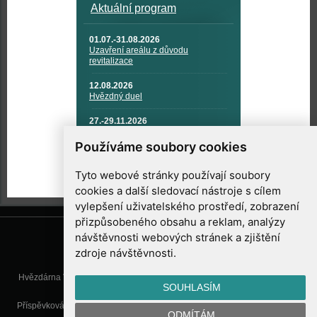
Aktuální program
01.07.-31.08.2026
Uzavření areálu z důvodu
revitalizace
12.08.2026
Hvězdný duel
27.-29.11.2026
KOSMONAUTIKA, RAKETOVÁ
TECHNIKA A KOSMICKÉ
Používáme soubory cookies
TECHNOLOGIE
Tyto webové stránky používají soubory
cookies a další sledovací nástroje s cílem
vylepšení uživatelského prostředí, zobrazení
přizpůsobeného obsahu a reklam, analýzy
návštěvnosti webových stránek a zjištění
zdroje návštěvnosti.
Hvězdárna Valašské Meziříčí, příspěvková organizace, Vsetínská 78, 757
SOUHLASÍM
01 Valašské Meziříčí
Příspěvková organizace Zlínského kraje. Telefon:
571 611 928
, Mobil:
777
ODMÍTÁM