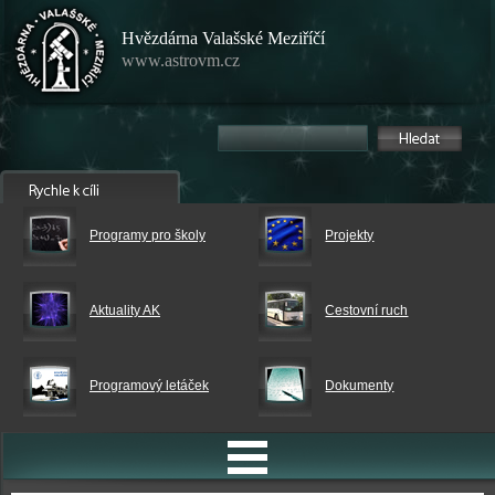
Hvězdárna Valašské Meziříčí
www.astrovm.cz
Programy pro školy
Projekty
Aktuality AK
Cestovní ruch
Programový letáček
Dokumenty