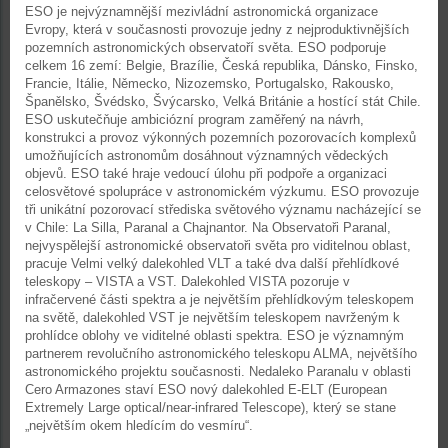
ESO je nejvýznamnější mezivládní astronomická organizace
Evropy, která v současnosti provozuje jedny z nejproduktivnějších
pozemních astronomických observatoří světa. ESO podporuje
celkem 16 zemí: Belgie, Brazílie, Česká republika, Dánsko, Finsko,
Francie, Itálie, Německo, Nizozemsko, Portugalsko, Rakousko,
Španělsko, Švédsko, Švýcarsko, Velká Británie a hostící stát Chile.
ESO uskutečňuje ambiciózní program zaměřený na návrh,
konstrukci a provoz výkonných pozemních pozorovacích komplexů
umožňujících astronomům dosáhnout významných vědeckých
objevů. ESO také hraje vedoucí úlohu při podpoře a organizaci
celosvětové spolupráce v astronomickém výzkumu. ESO provozuje
tři unikátní pozorovací střediska světového významu nacházející se
v Chile: La Silla, Paranal a Chajnantor. Na Observatoři Paranal,
nejvyspělejší astronomické observatoři světa pro viditelnou oblast,
pracuje Velmi velký dalekohled VLT a také dva další přehlídkové
teleskopy – VISTA a VST. Dalekohled VISTA pozoruje v
infračervené části spektra a je největším přehlídkovým teleskopem
na světě, dalekohled VST je největším teleskopem navrženým k
prohlídce oblohy ve viditelné oblasti spektra. ESO je významným
partnerem revolučního astronomického teleskopu ALMA, největšího
astronomického projektu současnosti. Nedaleko Paranalu v oblasti
Cero Armazones staví ESO nový dalekohled E-ELT (European
Extremely Large optical/near-infrared Telescope), který se stane
„největším okem hledícím do vesmíru“.