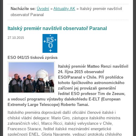
Nacházíte se:
Úvodní
»
Aktuality AK
»
Italský premiér navštívil
observatoř Paranal
Italský premiér navštívil observatoř Paranal
27.10.2015
ESO 041/15 tisková zpráva
Italský premiér Matteo Renzi navštívil
24. října 2015 observatoř
ESO/Paranal v Chile. Při prohlídce
tohoto špičkového astronomického
zařízení jej provázali generální
ředitel ESO profesor Tim de Zeeuw,
a vedoucí programu výstavby dalekohledu E-ELT (European
Extremely Large Telescope) Roberto Tamai.
Italského premiéra doprovázeli další oficiální členové italské i
chilské vládní delegace: Mario Giro, zástupce italského ministra
zahraničních věcí, Marco Ricci, italský velvyslance v Chile,
Francesco Starace, ředitel italské mezinárodní energetické
společnosti ENEL, Gloria Navarrete, vedoucí protokolu chilského