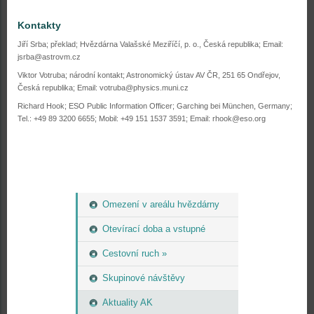
Kontakty
Jiří Srba; překlad;
Hvězdárna Valašské Meziříčí, p. o., Česká republika; Email:
jsrba@astrovm.cz
Viktor Votruba; národní kontakt; Astronomický ústav AV ČR, 251 65 Ondřejov,
Česká republika;
Email: votruba@physics.muni.cz
Richard Hook; ESO Public Information Officer; Garching bei München, Germany;
Tel.: +49 89 3200 6655; Mobil: +49 151 1537 3591; Email: rhook@eso.org
Omezení v areálu hvězdárny
Otevírací doba a vstupné
Cestovní ruch »
Skupinové návštěvy
Aktuality AK