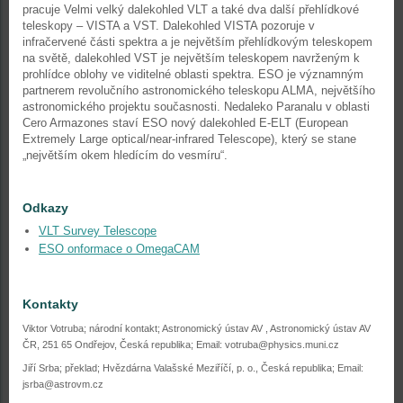
pracuje Velmi velký dalekohled VLT a také dva další přehlídkové
teleskopy – VISTA a VST. Dalekohled VISTA pozoruje v
infračervené části spektra a je největším přehlídkovým teleskopem
na světě, dalekohled VST je největším teleskopem navrženým k
prohlídce oblohy ve viditelné oblasti spektra. ESO je významným
partnerem revolučního astronomického teleskopu ALMA, největšího
astronomického projektu současnosti. Nedaleko Paranalu v oblasti
Cero Armazones staví ESO nový dalekohled E-ELT (European
Extremely Large optical/near-infrared Telescope), který se stane
„největším okem hledícím do vesmíru“.
Odkazy
VLT Survey Telescope
ESO onformace o OmegaCAM
Kontakty
Viktor Votruba; národní kontakt; Astronomický ústav AV , Astronomický ústav AV
ČR, 251 65 Ondřejov, Česká republika; Email: votruba@physics.muni.cz
Jiří Srba; překlad; Hvězdárna Valašské Meziříčí, p. o., Česká republika; Email:
jsrba@astrovm.cz