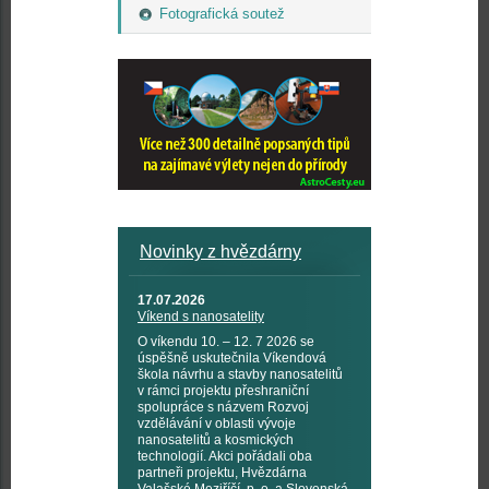
Fotografická soutež
Novinky z hvězdárny
17.07.2026
Víkend s nanosatelity
O víkendu 10. – 12. 7 2026 se
úspěšně uskutečnila Víkendová
škola návrhu a stavby nanosatelitů
v rámci projektu přeshraniční
spolupráce s názvem Rozvoj
vzdělávání v oblasti vývoje
nanosatelitů a kosmických
technologií. Akci pořádali oba
partneři projektu, Hvězdárna