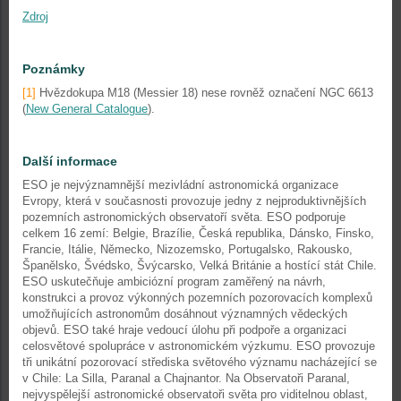
Zdroj
Poznámky
[1]
Hvězdokupa M18 (Messier 18) nese rovněž označení NGC 6613
(
New General Catalogue
).
Další informace
ESO je nejvýznamnější mezivládní astronomická organizace
Evropy, která v současnosti provozuje jedny z nejproduktivnějších
pozemních astronomických observatoří světa. ESO podporuje
celkem 16 zemí: Belgie, Brazílie, Česká republika, Dánsko, Finsko,
Francie, Itálie, Německo, Nizozemsko, Portugalsko, Rakousko,
Španělsko, Švédsko, Švýcarsko, Velká Británie a hostící stát Chile.
ESO uskutečňuje ambiciózní program zaměřený na návrh,
konstrukci a provoz výkonných pozemních pozorovacích komplexů
umožňujících astronomům dosáhnout významných vědeckých
objevů. ESO také hraje vedoucí úlohu při podpoře a organizaci
celosvětové spolupráce v astronomickém výzkumu. ESO provozuje
tři unikátní pozorovací střediska světového významu nacházející se
v Chile: La Silla, Paranal a Chajnantor. Na Observatoři Paranal,
nejvyspělejší astronomické observatoři světa pro viditelnou oblast,