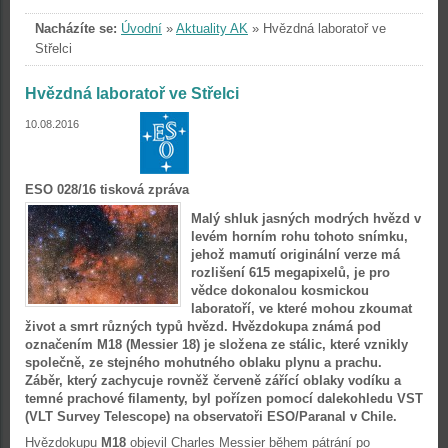
Nacházíte se:
Úvodní
»
Aktuality AK
»
Hvězdná laboratoř ve
Střelci
Hvězdná laboratoř ve Střelci
10.08.2016
ESO 028/16 tisková zpráva
Malý shluk jasných modrých hvězd v
levém horním rohu tohoto snímku,
jehož mamutí originální verze má
rozlišení 615 megapixelů, je pro
vědce dokonalou kosmickou
laboratoří, ve které mohou zkoumat
život a smrt různých typů hvězd. Hvězdokupa známá pod
označením M18 (Messier 18) je složena ze stálic, které vznikly
společně, ze stejného mohutného oblaku plynu a prachu.
Záběr, který zachycuje rovněž červeně zářící oblaky vodíku a
temné prachové filamenty, byl pořízen pomocí dalekohledu VST
(VLT Survey Telescope) na observatoři ESO/Paranal v Chile.
Hvězdokupu
M18
objevil Charles Messier během pátrání po