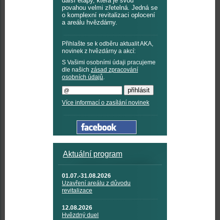
další etapy, která je svou
povahou velmi zřetelná. Jedná se
o komplexní revitalizaci oplocení
a areálu hvězdárny.
Přihlašte se k odběru aktualit AKA,
novinek z hvězdárny a akcí:
S Vašimi osobními údaji pracujeme
dle našich
zásad zpracování
osobních údajů
.
Více informací o zasílání novinek
Aktuální program
01.07.-31.08.2026
Uzavření areálu z důvodu
revitalizace
12.08.2026
Hvězdný duel