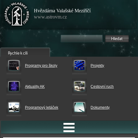
Hvězdárna Valašské Meziříčí
www.astrovm.cz
Programy pro školy
Projekty
Aktuality AK
Cestovní ruch
Programový letáček
Dokumenty