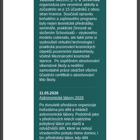
Valašské Meziříčí, p. o. a Slovenská
organizácia pre vesmírné aktivity a
zúčastnilo se ji 15 účastníků z obou
stran hranice. Součástí opravdu
bohatého a zajímavého programu
byly nejen teoretické přednášky,
semináře, praktické činnosti se
složením Schoolsatů – výukového
modelu cubesatu, ale také jsme si
vyzkoušeli virtuální technologie i
praktická pozorování kosmických
objektů pozemními dalekohledy,
včetně Mezinárodní kosmické
stanice. Po úspěšném absolvování
víkendové školy a nedělní
samostatné práce obdrželi všichni
účastníci certifikát o absolvování
této školy.
11.05.2026
Astronomické tábory 2026
Po dvouleté přestávce organizuje
hvězdárna pro děti a mládež
astronomické tábory. Podobně jako
v předchozích letech nabízíme
pobytový tábor pro starší a
odvážnější děti, které se nebojí
vícedenního pobytu mimo domov, i
tzv. příměstský tábor, kdy děti