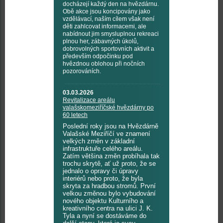
docházejí každý den na hvězdárnu.
Obě akce jsou koncipovány jako
vzdělávací, naším cílem však není
děti zahlcovat informacemi, ale
nabídnout jim smysluplnou rekreaci
plnou her, zábavných úkolů,
dobrovolných sportovních aktivit a
především odpočinku pod
hvězdnou oblohou při nočních
pozorováních.
03.03.2026
Revitalizace areálu
valašskomeziříčské hvězdárny po
60 letech
Poslední roky jsou na Hvězdárně
Valašské Meziříčí ve znamení
velkých změn v základní
infrastruktuře celého areálu.
Zatím většina změn probíhala tak
trochu skrytě, ať už proto, že se
jednalo o opravy či úpravy
interiérů nebo proto, že byla
skryta za hradbou stromů. První
velkou změnou bylo vybudování
nového objektu Kulturního a
kreativního centra na ulici J. K.
Tyla a nyní se dostáváme do