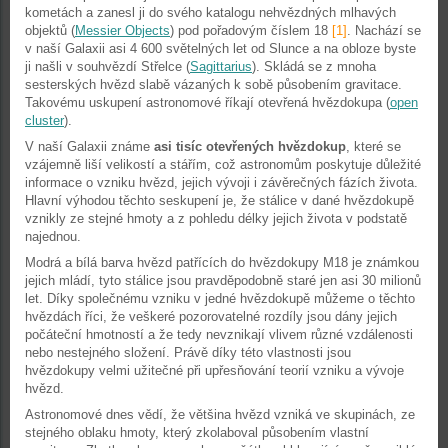
kometách a zanesl ji do svého katalogu nehvězdných mlhavých
objektů (
Messier Objects
) pod pořadovým číslem 18
[1]
. Nachází se
v naší Galaxii asi 4 600 světelných let od Slunce a na obloze byste
ji našli v souhvězdí Střelce (
Sagittarius
). Skládá se z mnoha
sesterských hvězd slabě vázaných k sobě působením gravitace.
Takovému uskupení astronomové říkají otevřená hvězdokupa (
open
cluster
).
V naší Galaxii známe
asi tisíc otevřených hvězdokup
, které se
vzájemně liší velikostí a stářím, což astronomům poskytuje důležité
informace o vzniku hvězd, jejich vývoji i závěrečných fázích života.
Hlavní výhodou těchto seskupení je, že stálice v dané hvězdokupě
vznikly ze stejné hmoty a z pohledu délky jejich života v podstatě
najednou.
Modrá a bílá barva hvězd patřících do hvězdokupy M18 je známkou
jejich mládí, tyto stálice jsou pravděpodobně staré jen asi 30 milionů
let. Díky společnému vzniku v jedné hvězdokupě můžeme o těchto
hvězdách říci, že veškeré pozorovatelné rozdíly jsou dány jejich
počáteční hmotností a že tedy nevznikají vlivem různé vzdálenosti
nebo nestejného složení. Právě díky této vlastnosti jsou
hvězdokupy velmi užitečné při upřesňování teorií vzniku a vývoje
hvězd.
Astronomové dnes vědí, že většina hvězd vzniká ve skupinách, ze
stejného oblaku hmoty, který zkolaboval působením vlastní