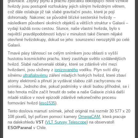
gravitace. Zbytky plynu a prachu zpočátku obklopující nově vzniklé
hvězdy jsou postupně rozfoukány jejich silným hvězdným větrem,
což dále oslabuje již tak slabé gravitační pouto, které je pojí
dohromady. Nakonec se původně blízké sesterské hvězdy –
následkem působení okolních objektů a větších struktur v Galaxii –
vydají každá svou cestou. Slunce, naše vlastní hvězda, bylo s
největší pravděpodobností kdysi v minulosti také členem nějaké
otevřené hvězdokupy, dokud se jeho sourozenci nerozptýlili po celé
Galaxii.
Tmavé pásy táhnoucí se celým snímkem jsou oblasti s vyšší
hustotou kosmického prachu, který zastiňuje světlo vzdálenějších
hvězd. Slabé načervenalé oblaky, které se zdánlivě vlní mezi
hvězdami, jsou složeny z
ionizovaného
vodíku. Plyn svítí díky
silnému
ultrafialovému
záření mladých horkých hvězd, které zbaví
atomy elektronů a přinutí je vydávat slabou záři zachycenou na
snímku. Jednoho dne, pokud podmínky v okolí budou příhodné, se i
tato hmota může začít hroutit do sebe a naše Galaxie získá další
mladé stálice v nové epizodě zdánlivě nekonečného procesu
formování hvězd (
eso1535
).
Tento doslova mamutí snímek, jehož originál má rozměr 30 577 x 20
108 pixelů, byl pořízen pomocí kamery
OmegaCAM
, která pracuje
na dalekohledu
VST
(
VLT Survey Telescope
) na observatoři
ESO/Paranal
v Chile.