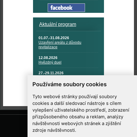
Aktuální program
01.07.-31.08.2026
Uzavření areálu z důvodu
revitalizace
12.08.2026
Hvězdný duel
27.-29.11.2026
KOSMONAUTIKA, RAKETOVÁ
TECHNIKA A KOSMICKÉ
Používáme soubory cookies
TECHNOLOGIE
Tyto webové stránky používají soubory
cookies a další sledovací nástroje s cílem
vylepšení uživatelského prostředí, zobrazení
přizpůsobeného obsahu a reklam, analýzy
návštěvnosti webových stránek a zjištění
zdroje návštěvnosti.