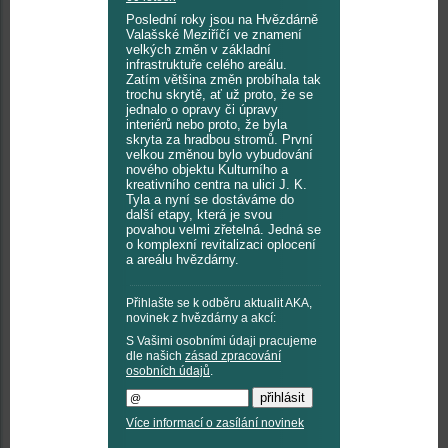
Poslední roky jsou na Hvězdárně
Valašské Meziříčí ve znamení
velkých změn v základní
infrastruktuře celého areálu.
Zatím většina změn probíhala tak
trochu skrytě, ať už proto, že se
jednalo o opravy či úpravy
interiérů nebo proto, že byla
skryta za hradbou stromů. První
velkou změnou bylo vybudování
nového objektu Kulturního a
kreativního centra na ulici J. K.
Tyla a nyní se dostáváme do
další etapy, která je svou
povahou velmi zřetelná. Jedná se
o komplexní revitalizaci oplocení
a areálu hvězdárny.
Přihlašte se k odběru aktualit AKA,
novinek z hvězdárny a akcí:
S Vašimi osobními údaji pracujeme
dle našich
zásad zpracování
osobních údajů
.
Více informací o zasílání novinek