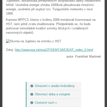
Jupiterem, dosahovala přinejmenším dvojnásobku délky fotbalového
hřiště. Uvolněná energie zhruba 1000krát přesahovala množství
energie, uvolněné při explozi tzv. Tunguzkého meteoritu v roce
1908.
Kamera WFPC3, kterou v květnu 2009 instalovali kosmonauti na
HST, není ještě zcela zkalibrována. Předpokládá se, že bude
pořizovat mimořádně kvalitní snímky blízkých i vzdálených
vesmírných objektů.
Zdroj:
http://www.esa.int/esaCP/SEMY3AE3GXF_index_0.html
autor: František Martinek
Omezení v areálu hvězdárny
Otevírací doba a vstupné
Cestovní ruch »