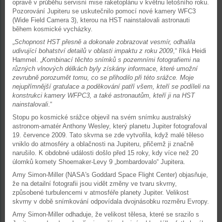
opravě v průběhu servisní mise raketoplánu v květnu letošního roku.
Pozorování Jupiteru se uskutečnilo pomocí nové kamery WFC3
(Wide Field Camera 3), kterou na HST nainstalovali astronauti
během kosmické vycházky.
„
Schopnost HST přesně a dokonale zobrazovat vesmír, odhalila
udivující bohatství detailů v oblasti impaktu z roku 2009
,“ říká Heidi
Hammel. „
Kombinací těchto snímků s pozemními fotografiemi na
různých vlnových délkách byly získány informace, které umožní
zevrubně porozumět tomu, co se přihodilo při této srážce. Moje
nejupřímnější gratulace a poděkování patří všem, kteří se podíleli na
konstrukci kamery WFPC3, a také astronautům, kteří ji na HST
nainstalovali
.“
Stopu po kosmické srážce objevil na svém snímku australský
astronom-amatér Anthony Wesley, který planetu Jupiter fotografoval
19. července 2009. Tato skvrna se zde vytvořila, když malé těleso
vniklo do atmosféry a oblačnosti na Jupiteru, přičemž ji značně
narušilo. K obdobné události došlo před 15 roky, kdy více než 20
úlomků komety Shoemaker-Levy 9 „bombardovalo“ Jupitera.
Amy Simon-Miller (NASA's Goddard Space Flight Center) objasňuje,
že na detailní fotografii jsou vidět změny ve tvaru skvrny,
způsobené turbulencemi v atmosféře planety Jupiter. Velikost
skvrny v době snímkování odpovídala dvojnásobku rozměru Evropy.
Amy Simon-Miller odhaduje, že velikost tělesa, které se srazilo s