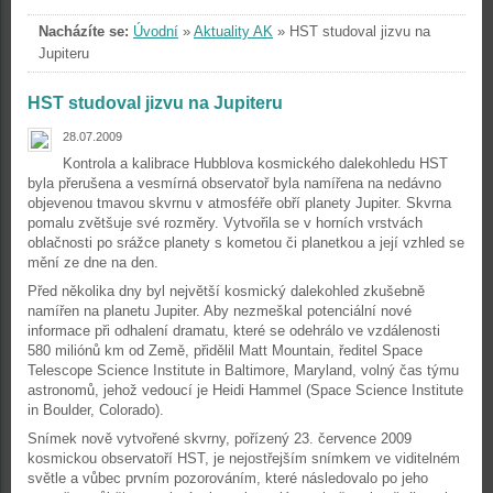
Nacházíte se:
Úvodní
»
Aktuality AK
»
HST studoval jizvu na
Jupiteru
HST studoval jizvu na Jupiteru
28.07.2009
Kontrola a kalibrace Hubblova kosmického dalekohledu HST
byla přerušena a vesmírná observatoř byla namířena na nedávno
objevenou tmavou skvrnu v atmosféře obří planety Jupiter. Skvrna
pomalu zvětšuje své rozměry. Vytvořila se v horních vrstvách
oblačnosti po srážce planety s kometou či planetkou a její vzhled se
mění ze dne na den.
Před několika dny byl největší kosmický dalekohled zkušebně
namířen na planetu Jupiter. Aby nezmeškal potenciální nové
informace při odhalení dramatu, které se odehrálo ve vzdálenosti
580 miliónů km od Země, přidělil Matt Mountain, ředitel Space
Telescope Science Institute in Baltimore, Maryland, volný čas týmu
astronomů, jehož vedoucí je Heidi Hammel (Space Science Institute
in Boulder, Colorado).
Snímek nově vytvořené skvrny, pořízený 23. července 2009
kosmickou observatoří HST, je nejostřejším snímkem ve viditelném
světle a vůbec prvním pozorováním, které následovalo po jeho