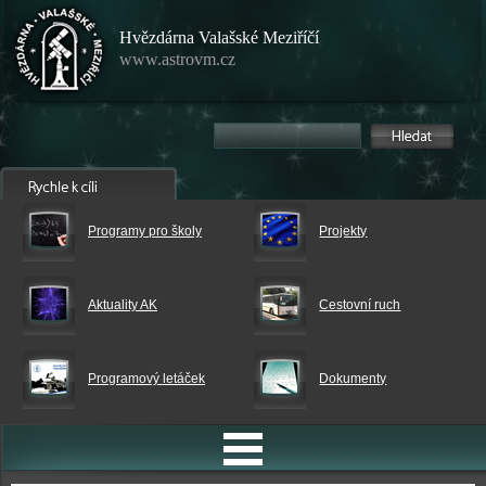
Hvězdárna Valašské Meziříčí
www.astrovm.cz
Programy pro školy
Projekty
Aktuality AK
Cestovní ruch
Programový letáček
Dokumenty