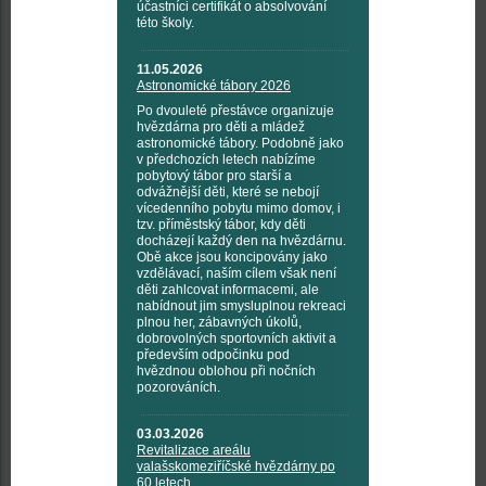
účastníci certifikát o absolvování
této školy.
11.05.2026
Astronomické tábory 2026
Po dvouleté přestávce organizuje
hvězdárna pro děti a mládež
astronomické tábory. Podobně jako
v předchozích letech nabízíme
pobytový tábor pro starší a
odvážnější děti, které se nebojí
vícedenního pobytu mimo domov, i
tzv. příměstský tábor, kdy děti
docházejí každý den na hvězdárnu.
Obě akce jsou koncipovány jako
vzdělávací, naším cílem však není
děti zahlcovat informacemi, ale
nabídnout jim smysluplnou rekreaci
plnou her, zábavných úkolů,
dobrovolných sportovních aktivit a
především odpočinku pod
hvězdnou oblohou při nočních
pozorováních.
03.03.2026
Revitalizace areálu
valašskomeziříčské hvězdárny po
60 letech