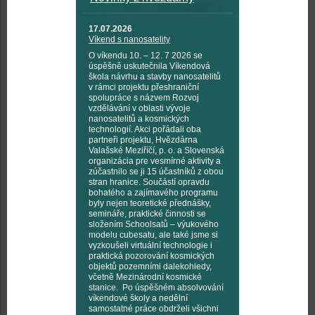
17.07.2026
Víkend s nanosatelity
O víkendu 10. – 12. 7 2026 se
úspěšně uskutečnila Víkendová
škola návrhu a stavby nanosatelitů
v rámci projektu přeshraniční
spolupráce s názvem Rozvoj
vzdělávání v oblasti vývoje
nanosatelitů a kosmických
technologií. Akci pořádali oba
partneři projektu, Hvězdárna
Valašské Meziříčí, p. o. a Slovenská
organizácia pre vesmírné aktivity a
zúčastnilo se ji 15 účastníků z obou
stran hranice. Součástí opravdu
bohatého a zajímavého programu
byly nejen teoretické přednášky,
semináře, praktické činnosti se
složením Schoolsatů – výukového
modelu cubesatu, ale také jsme si
vyzkoušeli virtuální technologie i
praktická pozorování kosmických
objektů pozemními dalekohledy,
včetně Mezinárodní kosmické
stanice. Po úspěšném absolvování
víkendové školy a nedělní
samostatné práce obdrželi všichni