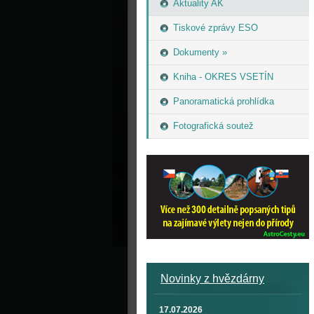
Aktuality AK
Tiskové zprávy ESO
Dokumenty »
Kniha - OKRES VSETÍN
Panoramatická prohlídka
Fotografická soutež
Novinky z hvězdárny
17.07.2026