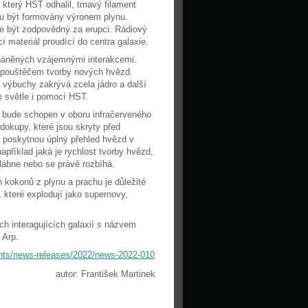
který HST odhalil, tmavý filament
ou být formovány výronem plynu.
že být zodpovědný za erupci. Rádiový
í materiál proudící do centra galaxie.
oháněných vzájemnými interakcemi.
 spouštěčem tvorby nových hvězd.
 výbuchy zakrývá zcela jádro a další
m světle i pomocí HST.
bude schopen v oboru infračerveného
dokupy, které jsou skryty před
poskytnou úplný přehled hvězd v
říklad jaká je rychlost tvorby hvězd,
lábne nebo se právě rozbíhá.
kokonů z plynu a prachu je důležité
 které explodují jako supernovy,
ch interagujících galaxií s názvem
 Arp.
tents/news-releases/2022/news-2022-010
autor: František Martinek