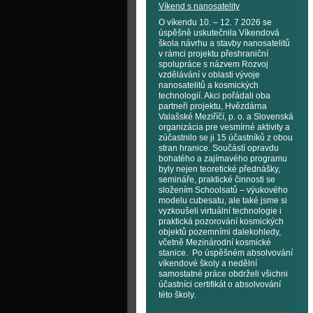
Víkend s nanosatelity
O víkendu 10. – 12. 7 2026 se
úspěšně uskutečnila Víkendová
škola návrhu a stavby nanosatelitů
v rámci projektu přeshraniční
spolupráce s názvem Rozvoj
vzdělávání v oblasti vývoje
nanosatelitů a kosmických
technologií. Akci pořádali oba
partneři projektu, Hvězdárna
Valašské Meziříčí, p. o. a Slovenská
organizácia pre vesmírné aktivity a
zúčastnilo se ji 15 účastníků z obou
stran hranice. Součástí opravdu
bohatého a zajímavého programu
byly nejen teoretické přednášky,
semináře, praktické činnosti se
složením Schoolsatů – výukového
modelu cubesatu, ale také jsme si
vyzkoušeli virtuální technologie i
praktická pozorování kosmických
objektů pozemními dalekohledy,
včetně Mezinárodní kosmické
stanice. Po úspěšném absolvování
víkendové školy a nedělní
samostatné práce obdrželi všichni
účastníci certifikát o absolvování
této školy.