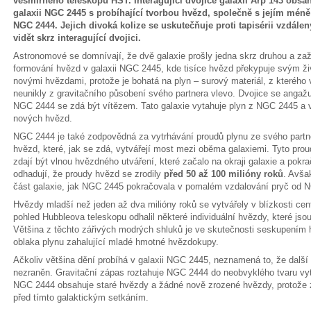
vesmírného teleskopu HST. Interagující dvojice galaxií Arp 143 obs
galaxii NGC 2445 s probíhající tvorbou hvězd, společně s jejím mén
NGC 2444. Jejich divoká kolize se uskutečňuje proti tapisérii vzdále
vidět skrz interagující dvojici.
Astronomové se domnívají, že dvě galaxie prošly jedna skrz druhou a zaž
formování hvězd v galaxii NGC 2445, kde tisíce hvězd překypuje svým ži
novými hvězdami, protože je bohatá na plyn – surový materiál, z kterého 
neunikly z gravitačního působení svého partnera vlevo. Dvojice se ang
NGC 2444 se zdá být vítězem. Tato galaxie vytahuje plyn z NGC 2445 a vy
nových hvězd.
NGC 2444 je také zodpovědná za vytrhávání proudů plynu ze svého part
hvězd, které, jak se zdá, vytvářejí most mezi oběma galaxiemi. Tyto prou
zdají být vlnou hvězdného utváření, které začalo na okraji galaxie a pok
odhadují, že proudy hvězd se zrodily
před 50 až 100 milióny roků
. Avša
část galaxie, jak NGC 2445 pokračovala v pomalém vzdalování pryč od 
Hvězdy mladší než jeden až dva milióny roků se vytvářely v blízkosti ce
pohled Hubbleova teleskopu odhalil některé individuální hvězdy, které jsou
Většina z těchto zářivých modrých shluků je ve skutečnosti seskupením 
oblaka plynu zahalující mladé hmotné hvězdokupy.
Ačkoliv většina dění probíhá v galaxii NGC 2445, neznamená to, že další čl
nezraněn. Gravitační zápas roztahuje NGC 2444 do neobvyklého tvaru vytr
NGC 2444 obsahuje staré hvězdy a žádné nově zrozené hvězdy, protože zt
před tímto galaktickým setkáním.