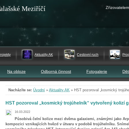
alašské Meziříčí
Zřizovatelem
rojekty
Aktuality AK
Cestovní ruch
Pro
Na obloze
Odborná činnost
Fotogalerie
Dě
Nacházíte se:
Úvodní
»
Aktuality AK
»
HST pozoroval „kosmický trojúhel
HST pozoroval „kosmický trojúhelník“ vytvořený kolizí ga
16.03.2022
Působivá čelní kolize mezi dvěma galaxiemi, známými jako Arp
kompozici vznikajících hvězd v útvaru v podobě trojúhelníku. Sním