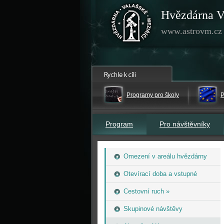
Hvězdárna V
www.astrovm.cz
Programy pro školy
P
Program
Pro návštěvníky
Omezení v areálu hvězdárny
Otevírací doba a vstupné
Cestovní ruch »
Skupinové návštěvy