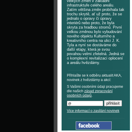
velkých změn v základní
infrastruktuře celého areálu.
Zatím většina změn probíhala tak
trochu skrytě, ať už proto, že se
jednalo o opravy či úpravy
interiérů nebo proto, že byla
skryta za hradbou stromů. První
velkou změnou bylo vybudování
nového objektu Kulturního a
kreativního centra na ulici J. K.
Tyla a nyní se dostáváme do
další etapy, která je svou
povahou velmi zřetelná. Jedná se
o komplexní revitalizaci oplocení
a areálu hvězdárny.
Přihlašte se k odběru aktualit AKA,
novinek z hvězdárny a akcí:
S Vašimi osobními údaji pracujeme
dle našich
zásad zpracování
osobních údajů
.
Více informací o zasílání novinek