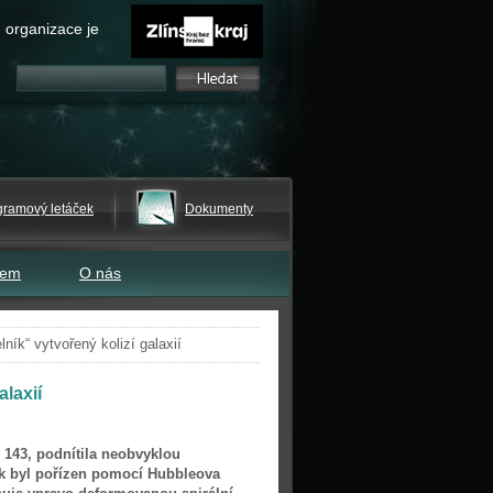
 organizace je
gramový letáček
Dokumenty
tem
O nás
ník“ vytvořený kolizí galaxií
laxií
 143, podnítila neobvyklou
ek byl pořízen pomocí Hubbleova