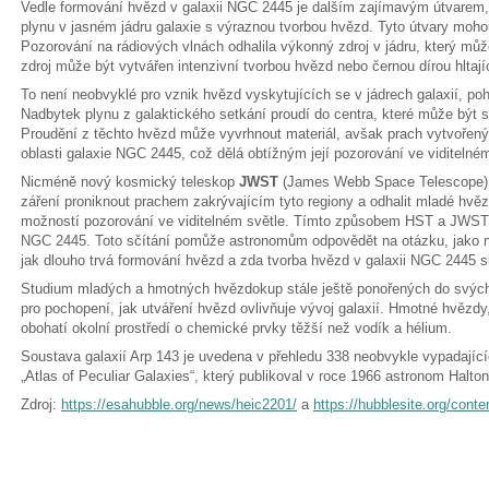
Vedle formování hvězd v galaxii NGC 2445 je dalším zajímavým útvarem, 
plynu v jasném jádru galaxie s výraznou tvorbou hvězd. Tyto útvary moh
Pozorování na rádiových vlnách odhalila výkonný zdroj v jádru, který mů
zdroj může být vytvářen intenzivní tvorbou hvězd nebo černou dírou hltajíc
To není neobvyklé pro vznik hvězd vyskytujících se v jádrech galaxií, p
Nadbytek plynu z galaktického setkání proudí do centra, které může být
Proudění z těchto hvězd může vyvrhnout materiál, avšak prach vytvořený
oblasti galaxie NGC 2445, což dělá obtížným její pozorování ve viditelné
Nicméně nový kosmický teleskop
JWST
(James Webb Space Telescope) 
záření proniknout prachem zakrývajícím tyto regiony a odhalit mladé hvěz
možností pozorování ve viditelném světle. Tímto způsobem HST a JWST 
NGC 2445. Toto sčítání pomůže astronomům odpovědět na otázku, jako nap
jak dlouho trvá formování hvězd a zda tvorba hvězd v galaxii NGC 2445 s
Studium mladých a hmotných hvězdokup stále ještě ponořených do svých 
pro pochopení, jak utváření hvězd ovlivňuje vývoj galaxií. Hmotné hvězdy,
obohatí okolní prostředí o chemické prvky těžší než vodík a hélium.
Soustava galaxií Arp 143 je uvedena v přehledu 338 neobvykle vypadající
„Atlas of Peculiar Galaxies“, který publikoval v roce 1966 astronom Halton
Zdroj:
https://esahubble.org/news/heic2201/
a
https://hubblesite.org/con