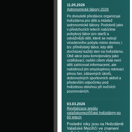
11.05.2026
Astronomické tábory 2026
Po dvouleté přestávce organizuje
hvězdárna pro děti a mládež
astronomické tábory. Podobně jako
v předchozích letech nabízíme
pobytový tábor pro starší a
odvážnější děti, které se nebojí
vícedenního pobytu mimo domov, i
tzv. příměstský tábor, kdy děti
docházejí každý den na hvězdárnu.
Obě akce jsou koncipovány jako
vzdělávací, naším cílem však není
děti zahlcovat informacemi, ale
nabídnout jim smysluplnou rekreaci
plnou her, zábavných úkolů,
dobrovolných sportovních aktivit a
především odpočinku pod
hvězdnou oblohou při nočních
pozorováních.
03.03.2026
Revitalizace areálu
valašskomeziříčské hvězdárny po
60 letech
Poslední roky jsou na Hvězdárně
Valašské Meziříčí ve znamení