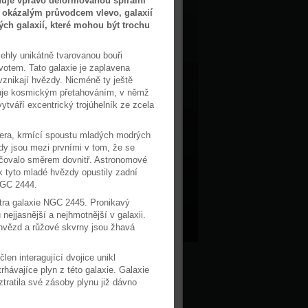
ahuje vpravo deformovanou spirální
ě okázalým průvodcem vlevo, galaxií
ných galaxií, které mohou být trochu
ehly unikátně tvarovanou bouři
votem. Tato galaxie je zaplavena
vznikají hvězdy. Nicméně ty ještě
ažuje kosmickým přetahováním, v němž
tváří excentrický trojúhelník ze zcela
nera, krmící spoustu mladých modrých
dy jsou mezi prvními v tom, že se
račovalo směrem dovnitř. Astronomové
k tyto mladé hvězdy opustily zadní
NGC 2444.
ntra galaxie NGC 2445. Pronikavý
 nejjasnější a nejhmotnější v galaxii.
hvězd a růžové skvrny jsou žhavá
en interagující dvojice unikl
hávajíce plyn z této galaxie. Galaxie
ratila své zásoby plynu již dávno