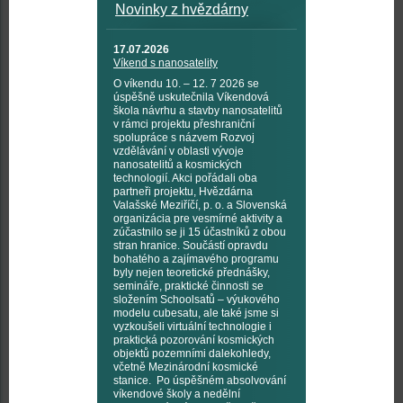
Novinky z hvězdárny
17.07.2026
Víkend s nanosatelity
O víkendu 10. – 12. 7 2026 se
úspěšně uskutečnila Víkendová
škola návrhu a stavby nanosatelitů
v rámci projektu přeshraniční
spolupráce s názvem Rozvoj
vzdělávání v oblasti vývoje
nanosatelitů a kosmických
technologií. Akci pořádali oba
partneři projektu, Hvězdárna
Valašské Meziříčí, p. o. a Slovenská
organizácia pre vesmírné aktivity a
zúčastnilo se ji 15 účastníků z obou
stran hranice. Součástí opravdu
bohatého a zajímavého programu
byly nejen teoretické přednášky,
semináře, praktické činnosti se
složením Schoolsatů – výukového
modelu cubesatu, ale také jsme si
vyzkoušeli virtuální technologie i
praktická pozorování kosmických
objektů pozemními dalekohledy,
včetně Mezinárodní kosmické
stanice. Po úspěšném absolvování
víkendové školy a nedělní