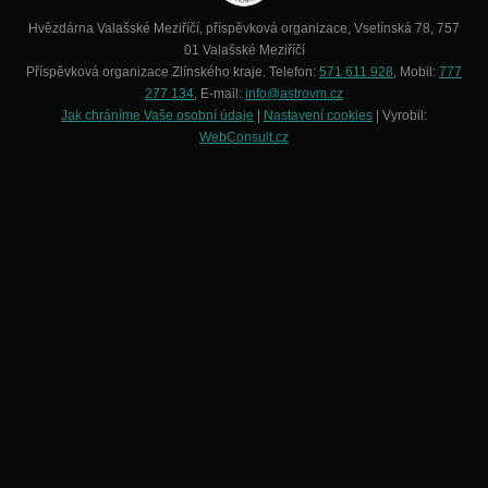
Hvězdárna Valašské Meziříčí, příspěvková organizace, Vsetínská 78, 757
01 Valašské Meziříčí
Příspěvková organizace Zlínského kraje. Telefon:
571 611 928
, Mobil:
777
277 134
, E-mail:
info@astrovm.cz
Jak chráníme Vaše osobní údaje
|
Nastavení cookies
| Vyrobil:
WebConsult.cz