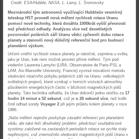
Credit: ESA/Hubble, NASA, L. Lamy, L. Sromovsky
Mezinárodní tým astronomů využívající Hubbleův vesmírný
teleskop HST provedl nová měření rychlosti rotace Uranu
pomocí nové techniky, která dosáhla 1000krát vyšší přesnosti
než předchozí odhady. Analýzou více než desetiletých
pozorování polárních září Uranu vědci zpřesnili dobu rotace
planety a stanovili nový důležitý referenční bod pro budoucí
planetární výzkum.
Určení vnitřní rychlosti rotace planety je náročné, zejména u světa,
jako je Uran, kde není možné provést přímé měření. Tým pod
vedením Laurenta Lamyho (LIRA, Observatoire de Paris-PSL a
LAM, Aix-Marseille University, Francie) vyvinul inovativní metodu
sledování rotačního pohybu polárních září na Uranu: velkolepých
světelných projevů, které vznikají v horních vrstvách atmosféry
působením energetických částic v blízkosti magnetických pólů
planety. Tato technika odhalila, že Uran dokončí jednu otočku za
17
hodin 14 minut a 52 sekund
, což je
o 28 sekund více
, než kolik
činil odhad sondy
Voyager 2
při jejím průletu kolem planety v roce
1986.
„
Naše měření nejenže poskytuje zásadní referenci pro planetární
vědu, ale také řeší dlouholetý problém: předchozí souřadnicové
systémy založené na zastaralých periodách rotace se rychle staly
nepřesnými, což znemožnilo sledování magnetických pólů Uranu v