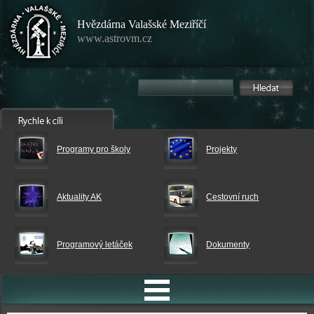
Hvězdárna Valašské Meziříčí
www.astrovm.cz
Programy pro školy
Projekty
Aktuality AK
Cestovní ruch
Programový letáček
Dokumenty