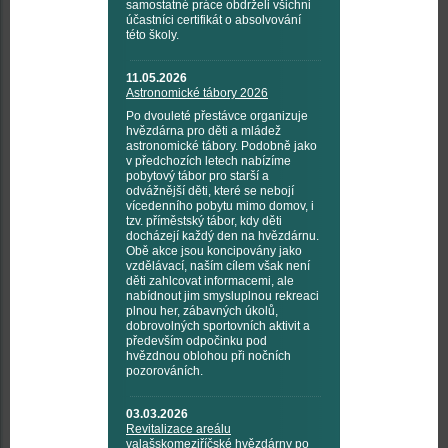
samostatné práce obdrželi všichni
účastníci certifikát o absolvování
této školy.
11.05.2026
Astronomické tábory 2026
Po dvouleté přestávce organizuje
hvězdárna pro děti a mládež
astronomické tábory. Podobně jako
v předchozích letech nabízíme
pobytový tábor pro starší a
odvážnější děti, které se nebojí
vícedenního pobytu mimo domov, i
tzv. příměstský tábor, kdy děti
docházejí každý den na hvězdárnu.
Obě akce jsou koncipovány jako
vzdělávací, naším cílem však není
děti zahlcovat informacemi, ale
nabídnout jim smysluplnou rekreaci
plnou her, zábavných úkolů,
dobrovolných sportovních aktivit a
především odpočinku pod
hvězdnou oblohou při nočních
pozorováních.
03.03.2026
Revitalizace areálu
valašskomeziříčské hvězdárny po