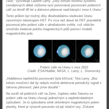
čase
,“ vysvětluje Laurent Lamy. „
Díky tomuto novému systému
zeměpisných délek můžeme nyní porovnávat pozorování polárních
září za téměř 40 let a dokonce plánovat nadcházející mise k Uranu
.“
Tento průlom byl možný díky dlouhodobému sledování Uranu
vesmírným teleskopem HST. Po více než deset let HST pravidelně
pozoroval jeho polární záře v ultrafialovém světle, což vědcům
umožnilo sledovat polohu magnetických pólů pomocí modelů
magnetického pole.
Polární záře na Uranu v roce 2022
Credit: ESA/Hubble, NASA, L. Lamy, L. Sromovsky
„
Hubbleova nepřetržitá pozorování byla klíčová
,“ říká Lamy. „
Bez
tohoto množství dat by nebylo možné detekovat periodický signál s
takovou přesností, jaké jsme dosáhli
.“
Na rozdíl od polárních září na Zemi, Jupiteru nebo Saturnu se
polární záře na Uranu chovají jedinečným a nepředvídatelným
způsobem. Je to způsobeno silně skloněným magnetickým polem
planety, které je výrazně posunuto od její rotační osy. Získané