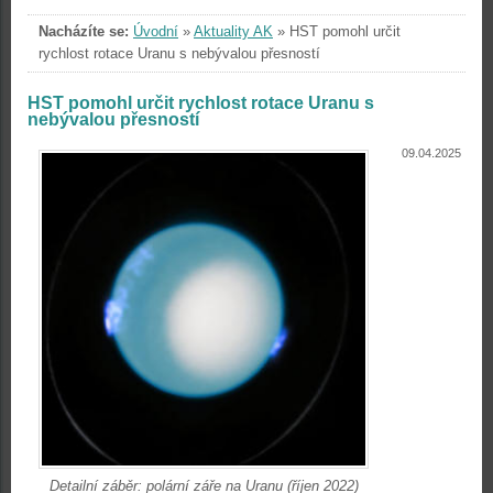
Nacházíte se:
Úvodní
»
Aktuality AK
»
HST pomohl určit
rychlost rotace Uranu s nebývalou přesností
HST pomohl určit rychlost rotace Uranu s
nebývalou přesností
09.04.2025
Detailní záběr: polární záře na Uranu (říjen 2022)