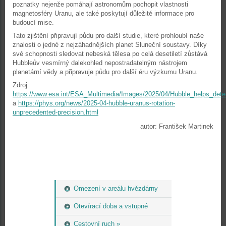
poznatky nejenže pomáhají astronomům pochopit vlastnosti
magnetosféry Uranu, ale také poskytují důležité informace pro
budoucí mise.
Tato zjištění připravují půdu pro další studie, které prohloubí naše
znalosti o jedné z nejzáhadnějších planet Sluneční soustavy. Díky
své schopnosti sledovat nebeská tělesa po celá desetiletí zůstává
Hubbleův vesmírný dalekohled nepostradatelným nástrojem
planetární vědy a připravuje půdu pro další éru výzkumu Uranu.
Zdroj:
https://www.esa.int/ESA_Multimedia/Images/2025/04/Hubble_helps_dete
a
https://phys.org/news/2025-04-hubble-uranus-rotation-
unprecedented-precision.html
autor: František Martinek
Omezení v areálu hvězdárny
Otevírací doba a vstupné
Cestovní ruch »