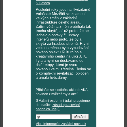
60 letech
Poslední roky jsou na Hvězdárně
Valašské Meziříčí ve znamení
velkých změn v základní
infrastruktuře celého areálu.
Zatím většina změn probíhala tak
trochu skrytě, ať už proto, že se
jednalo o opravy či úpravy
interiérů nebo proto, že byla
skryta za hradbou stromů. První
velkou změnou bylo vybudování
nového objektu Kulturního a
kreativního centra na ulici J. K.
Tyla a nyní se dostáváme do
další etapy, která je svou
povahou velmi zřetelná. Jedná se
o komplexní revitalizaci oplocení
a areálu hvězdárny.
Přihlašte se k odběru aktualit AKA,
novinek z hvězdárny a akcí:
S Vašimi osobními údaji pracujeme
dle našich
zásad zpracování
osobních údajů
.
Více informací o zasílání novinek