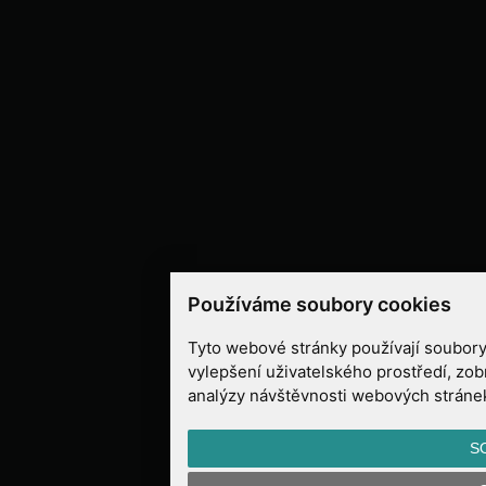
Používáme soubory cookies
Tyto webové stránky používají soubory 
vylepšení uživatelského prostředí, zo
analýzy návštěvnosti webových stránek 
S