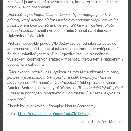
zůstávají jasné v ultrafialovém spektru, kde je Hubble v jedinečné
pozici k jejich pozorování.
„
Hubbleův spektrograf Cosmic Origins Spectrograph je jediný
přístroj, který dokáže získat ultrafialovou spektroskopii vynikající
kvality, která byla potřebná k detekci uhlíku v atmosféře tohoto
bílého trpaslíka
,“ uvedla vedoucí studie Snehalata Sahuová z
University of Warwick.
Protože neobvyklý původ WD 0525+526 byl odhalen až poté, co
astronomové pořídili jeho ultrafialové spektrum, je pravděpodobné,
že další zdánlivě „normální“ bílí trpaslíci jsou ve skutečnosti
výsledkem kosmických srážek – možnost, kterou tým s nadšením v
budoucnu prozkoumá.
„
Rádi bychom rozšířili náš výzkum na toto téma zkoumáním toho,
jak běžní jsou uhlíkoví bílí trpaslíci a kolik hvězdných fúzí se
skrývá v normální rodině bílých trpaslíků
,“ řekl spoluautor studie
Antoine Bedrad z University of Warwick. „
To bude důležitý příspěvek
k našemu pochopení dvojhvězd bílých trpaslíků a cest k explozím
supernov
.“
Článek byl publikován v časopise Nature Astronomy.
Zdroj:
https://esahubble.org/news/heic2510/?lang
autor: František Martinek