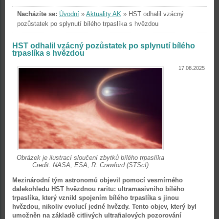
Nacházíte se:
Úvodní
»
Aktuality AK
»
HST odhalil vzácný
pozůstatek po splynutí bílého trpaslíka s hvězdou
HST odhalil vzácný pozůstatek po splynutí bílého
trpaslíka s hvězdou
17.08.2025
Obrázek je ilustrací sloučení zbytků bílého trpaslíka
Credit: NASA, ESA, R. Crawford (STScI)
Mezinárodní tým astronomů objevil pomocí vesmírného
dalekohledu HST hvězdnou raritu: ultramasivního bílého
trpaslíka, který vznikl spojením bílého trpaslíka s jinou
hvězdou, nikoliv evolucí jedné hvězdy. Tento objev, který byl
umožněn na základě citlivých ultrafialových pozorování