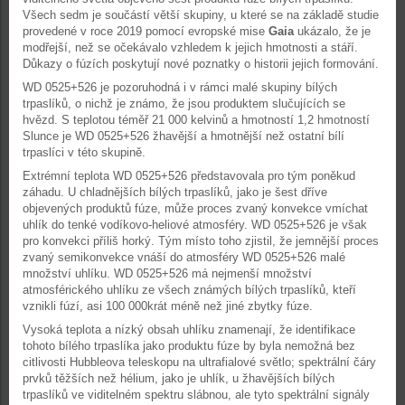
Všech sedm je součástí větší skupiny, u které se na základě studie
provedené v roce 2019 pomocí evropské mise
Gaia
ukázalo, že je
modřejší, než se očekávalo vzhledem k jejich hmotnosti a stáří.
Důkazy o fúzích poskytují nové poznatky o historii jejich formování.
WD 0525+526 je pozoruhodná i v rámci malé skupiny bílých
trpaslíků, o nichž je známo, že jsou produktem slučujících se
hvězd. S teplotou téměř 21 000 kelvinů a hmotností 1,2 hmotností
Slunce je WD 0525+526 žhavější a hmotnější než ostatní bílí
trpaslíci v této skupině.
Extrémní teplota WD 0525+526 představovala pro tým poněkud
záhadu. U chladnějších bílých trpaslíků, jako je šest dříve
objevených produktů fúze, může proces zvaný konvekce vmíchat
uhlík do tenké vodíkovo-heliové atmosféry. WD 0525+526 je však
pro konvekci příliš horký. Tým místo toho zjistil, že jemnější proces
zvaný semikonvekce vnáší do atmosféry WD 0525+526 malé
množství uhlíku. WD 0525+526 má nejmenší množství
atmosférického uhlíku ze všech známých bílých trpaslíků, kteří
vznikli fúzí, asi 100 000krát méně než jiné zbytky fúze.
Vysoká teplota a nízký obsah uhlíku znamenají, že identifikace
tohoto bílého trpaslíka jako produktu fúze by byla nemožná bez
citlivosti Hubbleova teleskopu na ultrafialové světlo; spektrální čáry
prvků těžších než hélium, jako je uhlík, u žhavějších bílých
trpaslíků ve viditelném spektru slábnou, ale tyto spektrální signály