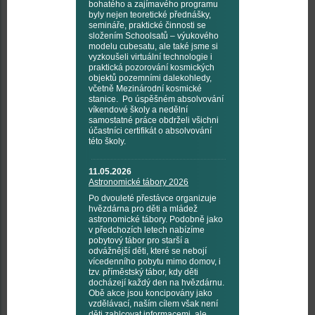
bohatého a zajímavého programu
byly nejen teoretické přednášky,
semináře, praktické činnosti se
složením Schoolsatů – výukového
modelu cubesatu, ale také jsme si
vyzkoušeli virtuální technologie i
praktická pozorování kosmických
objektů pozemními dalekohledy,
včetně Mezinárodní kosmické
stanice. Po úspěšném absolvování
víkendové školy a nedělní
samostatné práce obdrželi všichni
účastníci certifikát o absolvování
této školy.
11.05.2026
Astronomické tábory 2026
Po dvouleté přestávce organizuje
hvězdárna pro děti a mládež
astronomické tábory. Podobně jako
v předchozích letech nabízíme
pobytový tábor pro starší a
odvážnější děti, které se nebojí
vícedenního pobytu mimo domov, i
tzv. příměstský tábor, kdy děti
docházejí každý den na hvězdárnu.
Obě akce jsou koncipovány jako
vzdělávací, naším cílem však není
děti zahlcovat informacemi, ale