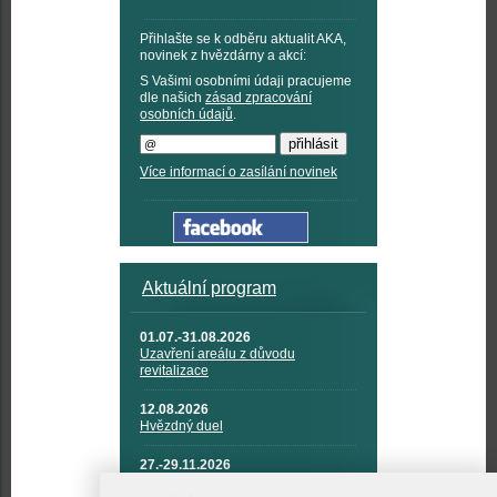
Přihlašte se k odběru aktualit AKA,
novinek z hvězdárny a akcí:
S Vašimi osobními údaji pracujeme
dle našich
zásad zpracování
osobních údajů
.
Více informací o zasílání novinek
Aktuální program
01.07.-31.08.2026
Uzavření areálu z důvodu
revitalizace
12.08.2026
Hvězdný duel
27.-29.11.2026
KOSMONAUTIKA, RAKETOVÁ