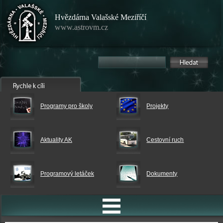
Hvězdárna Valašské Meziříčí
www.astrovm.cz
Programy pro školy
Projekty
Aktuality AK
Cestovní ruch
Programový letáček
Dokumenty