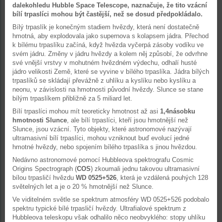
dalekohledu Hubble Space Telescope, naznačuje, že tito vzácní
bílí trpaslíci mohou být častější, než se dosud předpokládalo.
Bílý trpaslík je konečným stadiem hvězdy, která není dostatečně
hmotná, aby explodovala jako supernova s kolapsem jádra. Přechod
k bílému trpaslíku začíná, když hvězda vyčerpá zásoby vodíku ve
svém jádru. Změny v jádru hvězdy a kolem něj způsobí, že odvrhne
své vnější vrstvy v mohutném hvězdném výdechu, odhalí husté
jádro velikosti Země, které se vyvine v bílého trpaslíka. Jádra bílých
trpaslíků se skládají převážně z uhlíku a kyslíku nebo kyslíku a
neonu, v závislosti na hmotnosti původní hvězdy. Slunce se stane
bílým trpaslíkem přibližně za 5 miliard let.
Bílí trpaslíci mohou mít teoreticky hmotnost až asi
1,4násobku
hmotnosti Slunce
, ale bílí trpaslíci, kteří jsou hmotnější než
Slunce, jsou vzácní. Tyto objekty, které astronomové nazývají
ultramasivní bílí trpaslíci, mohou vzniknout buď evolucí jedné
hmotné hvězdy, nebo spojením bílého trpaslíka s jinou hvězdou.
Nedávno astronomové pomocí Hubbleova spektrografu Cosmic
Origins Spectrograph (
COS
) zkoumali jednu takovou ultramasivní
bílou trpasličí hvězdu
WD 0525+526
, která je vzdálená pouhých 128
světelných let a je o 20 % hmotnější než Slunce.
Ve viditelném světle se spektrum atmosféry WD 0525+526 podobalo
spektru typické bílé trpasličí hvězdy. Ultrafialové spektrum z
Hubbleova teleskopu však odhalilo něco neobvyklého: stopy uhlíku