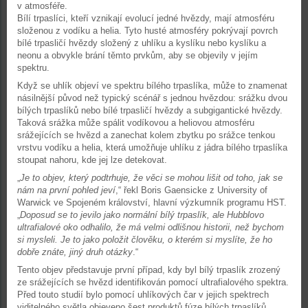
v atmosféře.
Bílí trpaslíci, kteří vznikají evolucí jedné hvězdy, mají atmosféru
složenou z vodíku a helia. Tyto husté atmosféry pokrývají povrch
bílé trpasličí hvězdy složený z uhlíku a kyslíku nebo kyslíku a
neonu a obvykle brání těmto prvkům, aby se objevily v jejím
spektru.
Když se uhlík objeví ve spektru bílého trpaslíka, může to znamenat
násilnější původ než typický scénář s jednou hvězdou: srážku dvou
bílých trpaslíků nebo bílé trpasličí hvězdy a subgigantické hvězdy.
Taková srážka může spálit vodíkovou a heliovou atmosféru
srážejících se hvězd a zanechat kolem zbytku po srážce tenkou
vrstvu vodíku a helia, která umožňuje uhlíku z jádra bílého trpaslíka
stoupat nahoru, kde jej lze detekovat.
„
Je to objev, který podtrhuje, že věci se mohou lišit od toho, jak se
nám na první pohled jeví
,“ řekl Boris Gaensicke z University of
Warwick ve Spojeném království, hlavní výzkumník programu HST.
„
Doposud se to jevilo jako normální bílý trpaslík, ale Hubblovo
ultrafialové oko odhalilo, že má velmi odlišnou historii, než bychom
si mysleli. Je to jako položit člověku, o kterém si myslíte, že ho
dobře znáte, jiný druh otázky
.“
Tento objev představuje první případ, kdy byl bílý trpaslík zrozený
ze srážejících se hvězd identifikován pomocí ultrafialového spektra.
Před touto studií bylo pomocí uhlíkových čar v jejich spektrech
viditelného světla objeveno šest produktů fúze bílých trpaslíků.