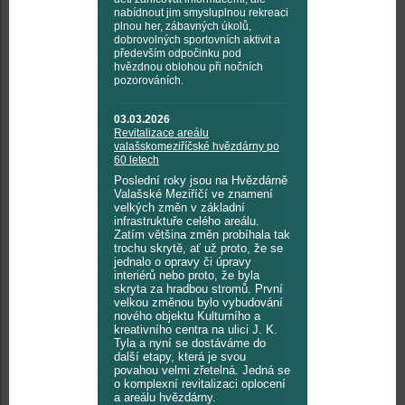
nabídnout jim smysluplnou rekreaci
plnou her, zábavných úkolů,
dobrovolných sportovních aktivit a
především odpočinku pod
hvězdnou oblohou při nočních
pozorováních.
03.03.2026
Revitalizace areálu
valašskomeziříčské hvězdárny po
60 letech
Poslední roky jsou na Hvězdárně
Valašské Meziříčí ve znamení
velkých změn v základní
infrastruktuře celého areálu.
Zatím většina změn probíhala tak
trochu skrytě, ať už proto, že se
jednalo o opravy či úpravy
interiérů nebo proto, že byla
skryta za hradbou stromů. První
velkou změnou bylo vybudování
nového objektu Kulturního a
kreativního centra na ulici J. K.
Tyla a nyní se dostáváme do
další etapy, která je svou
povahou velmi zřetelná. Jedná se
o komplexní revitalizaci oplocení
a areálu hvězdárny.