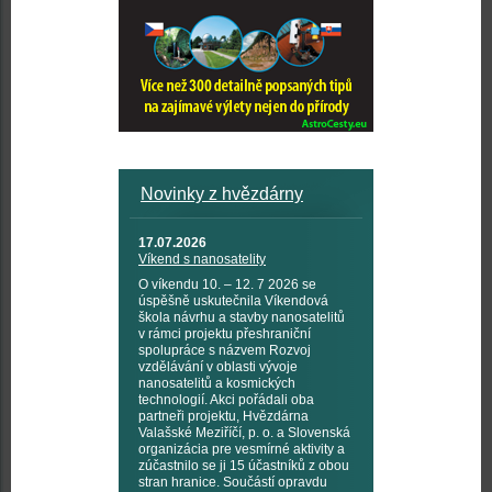
Novinky z hvězdárny
17.07.2026
Víkend s nanosatelity
O víkendu 10. – 12. 7 2026 se
úspěšně uskutečnila Víkendová
škola návrhu a stavby nanosatelitů
v rámci projektu přeshraniční
spolupráce s názvem Rozvoj
vzdělávání v oblasti vývoje
nanosatelitů a kosmických
technologií. Akci pořádali oba
partneři projektu, Hvězdárna
Valašské Meziříčí, p. o. a Slovenská
organizácia pre vesmírné aktivity a
zúčastnilo se ji 15 účastníků z obou
stran hranice. Součástí opravdu