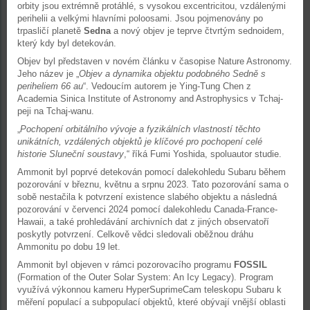
orbity jsou extrémně protáhlé, s vysokou excentricitou, vzdálenými
perihelii a velkými hlavními poloosami. Jsou pojmenovány po
trpasličí planetě
Sedna
a nový objev je teprve čtvrtým sednoidem,
který kdy byl detekován.
Objev byl představen v novém článku v časopise Nature Astronomy.
Jeho název je „
Objev a dynamika objektu podobného Sedně s
periheliem 66 au
“. Vedoucím autorem je Ying-Tung Chen z
Academia Sinica Institute of Astronomy and Astrophysics v Tchaj-
peji na Tchaj-wanu.
„
Pochopení orbitálního vývoje a fyzikálních vlastností těchto
unikátních, vzdálených objektů je klíčové pro pochopení celé
historie Sluneční soustavy
,“ říká Fumi Yoshida, spoluautor studie.
Ammonit byl poprvé detekován pomocí dalekohledu Subaru během
pozorování v březnu, květnu a srpnu 2023. Tato pozorování sama o
sobě nestačila k potvrzení existence slabého objektu a následná
pozorování v červenci 2024 pomocí dalekohledu Canada-France-
Hawaii, a také prohledávání archivních dat z jiných observatoří
poskytly potvrzení. Celkově vědci sledovali oběžnou dráhu
Ammonitu po dobu 19 let.
Ammonit byl objeven v rámci pozorovacího programu
FOSSIL
(Formation of the Outer Solar System: An Icy Legacy). Program
využívá výkonnou kameru HyperSuprimeCam teleskopu Subaru k
měření populací a subpopulací objektů, které obývají vnější oblasti