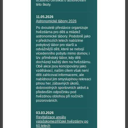
účastníci certifikát o absolvování
této školy.
11.05.2026
Astronomické tábory 2026
Po dvouleté přestávce organizuje
hvězdárna pro děti a mládež
astronomické tábory. Podobně jako
v předchozích letech nabízíme
pobytový tábor pro starší a
odvážnější děti, které se nebojí
vícedenního pobytu mimo domov, i
tzv. příměstský tábor, kdy děti
docházejí každý den na hvězdárnu.
Obě akce jsou koncipovány jako
vzdělávací, naším cílem však není
děti zahlcovat informacemi, ale
nabídnout jim smysluplnou rekreaci
plnou her, zábavných úkolů,
dobrovolných sportovních aktivit a
především odpočinku pod
hvězdnou oblohou při nočních
pozorováních.
03.03.2026
Revitalizace areálu
valašskomeziříčské hvězdárny po
60 letech