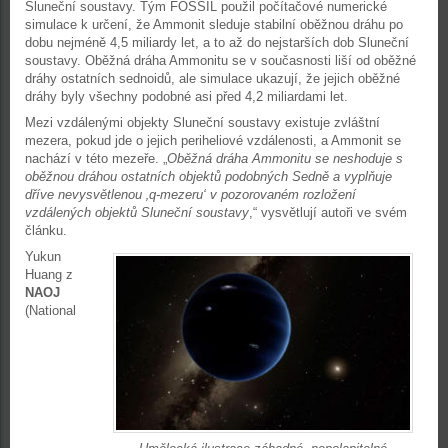
Sluneční soustavy. Tým FOSSIL použil počítačové numerické
simulace k určení, že Ammonit sleduje stabilní oběžnou dráhu po
dobu nejméně 4,5 miliardy let, a to až do nejstarších dob Sluneční
soustavy. Oběžná dráha Ammonitu se v současnosti liší od oběžné
dráhy ostatních sednoidů, ale simulace ukazují, že jejich oběžné
dráhy byly všechny podobné asi před 4,2 miliardami let.
Mezi vzdálenými objekty Sluneční soustavy existuje zvláštní
mezera, pokud jde o jejich periheliové vzdálenosti, a Ammonit se
nachází v této mezeře. „
Oběžná dráha Ammonitu se neshoduje s
oběžnou dráhou ostatních objektů podobných Sedně a vyplňuje
dříve nevysvětlenou ‚q-mezeru‘ v pozorovaném rozložení
vzdálených objektů Sluneční soustavy
,“ vysvětlují autoři ve svém
článku.
Yukun
Huang z
NAOJ
(National