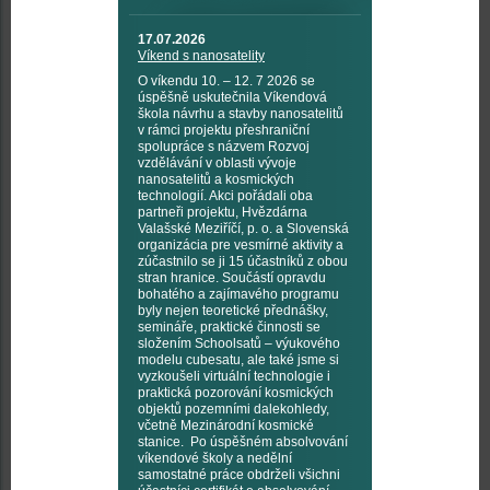
17.07.2026
Víkend s nanosatelity
O víkendu 10. – 12. 7 2026 se
úspěšně uskutečnila Víkendová
škola návrhu a stavby nanosatelitů
v rámci projektu přeshraniční
spolupráce s názvem Rozvoj
vzdělávání v oblasti vývoje
nanosatelitů a kosmických
technologií. Akci pořádali oba
partneři projektu, Hvězdárna
Valašské Meziříčí, p. o. a Slovenská
organizácia pre vesmírné aktivity a
zúčastnilo se ji 15 účastníků z obou
stran hranice. Součástí opravdu
bohatého a zajímavého programu
byly nejen teoretické přednášky,
semináře, praktické činnosti se
složením Schoolsatů – výukového
modelu cubesatu, ale také jsme si
vyzkoušeli virtuální technologie i
praktická pozorování kosmických
objektů pozemními dalekohledy,
včetně Mezinárodní kosmické
stanice. Po úspěšném absolvování
víkendové školy a nedělní
samostatné práce obdrželi všichni