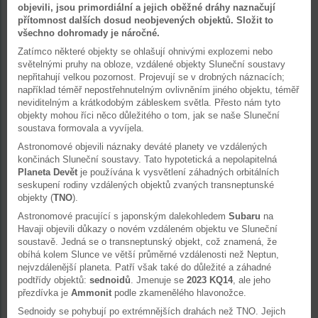
objevili, jsou primordiální a jejich oběžné dráhy naznačují
přítomnost dalších dosud neobjevených objektů. Složit to
všechno dohromady je náročné.
Zatímco některé objekty se ohlašují ohnivými explozemi nebo
světelnými pruhy na obloze, vzdálené objekty Sluneční soustavy
nepřitahují velkou pozornost. Projevují se v drobných náznacích;
například téměř nepostřehnutelným ovlivněním jiného objektu, téměř
neviditelným a krátkodobým zábleskem světla. Přesto nám tyto
objekty mohou říci něco důležitého o tom, jak se naše Sluneční
soustava formovala a vyvíjela.
Astronomové objevili náznaky deváté planety ve vzdálených
končinách Sluneční soustavy. Tato hypotetická a nepolapitelná
Planeta Devět
je používána k vysvětlení záhadných orbitálních
seskupení rodiny vzdálených objektů zvaných transneptunské
objekty (
TNO
).
Astronomové pracující s japonským dalekohledem
Subaru
na
Havaji objevili důkazy o novém vzdáleném objektu ve Sluneční
soustavě. Jedná se o transneptunský objekt, což znamená, že
obíhá kolem Slunce ve větší průměrné vzdálenosti než Neptun,
nejvzdálenější planeta. Patří však také do důležité a záhadné
podtřídy objektů:
sednoidů
. Jmenuje se
2023 KQ14
, ale jeho
přezdívka je
Ammonit
podle zkamenělého hlavonožce.
Sednoidy se pohybují po extrémnějších drahách než TNO. Jejich