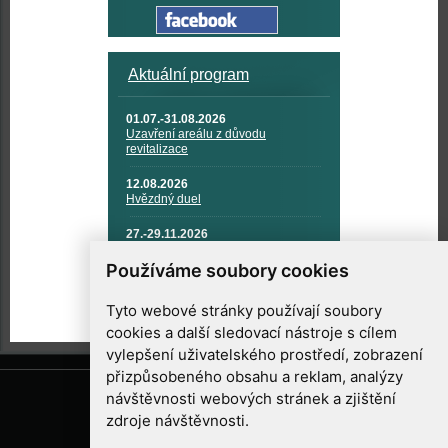
Aktuální program
01.07.-31.08.2026
Uzavření areálu z důvodu
revitalizace
12.08.2026
Hvězdný duel
27.-29.11.2026
KOSMONAUTIKA, RAKETOVÁ
TECHNIKA A KOSMICKÉ
Používáme soubory cookies
TECHNOLOGIE
Tyto webové stránky používají soubory
cookies a další sledovací nástroje s cílem
vylepšení uživatelského prostředí, zobrazení
přizpůsobeného obsahu a reklam, analýzy
návštěvnosti webových stránek a zjištění
zdroje návštěvnosti.