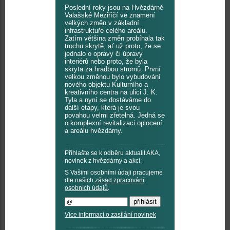
Poslední roky jsou na Hvězdárně
Valašské Meziříčí ve znamení
velkých změn v základní
infrastruktuře celého areálu.
Zatím většina změn probíhala tak
trochu skrytě, ať už proto, že se
jednalo o opravy či úpravy
interiérů nebo proto, že byla
skryta za hradbou stromů. První
velkou změnou bylo vybudování
nového objektu Kulturního a
kreativního centra na ulici J. K.
Tyla a nyní se dostáváme do
další etapy, která je svou
povahou velmi zřetelná. Jedná se
o komplexní revitalizaci oplocení
a areálu hvězdárny.
Přihlašte se k odběru aktualit AKA,
novinek z hvězdárny a akcí:
S Vašimi osobními údaji pracujeme
dle našich
zásad zpracování
osobních údajů
.
Více informací o zasílání novinek