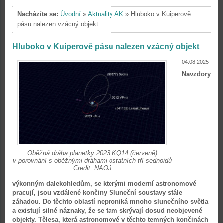
Nacházíte se:
Úvodní
»
Aktuality AK
»
Hluboko v Kuiperově
pásu nalezen vzácný objekt
Hluboko v Kuiperově pásu nalezen vzácný objekt
04.08.2025
Navzdory
Oběžná dráha planetky 2023 KQ14 (červeně)
v porovnání s oběžnými dráhami ostatních tří sednoidů
Credit: NAOJ
výkonným dalekohledům, se kterými moderní astronomové
pracují, jsou vzdálené končiny Sluneční soustavy stále
záhadou. Do těchto oblastí neproniká mnoho slunečního světla
a existují silné náznaky, že se tam skrývají dosud neobjevené
objekty. Tělesa, která astronomové v těchto temných končinách