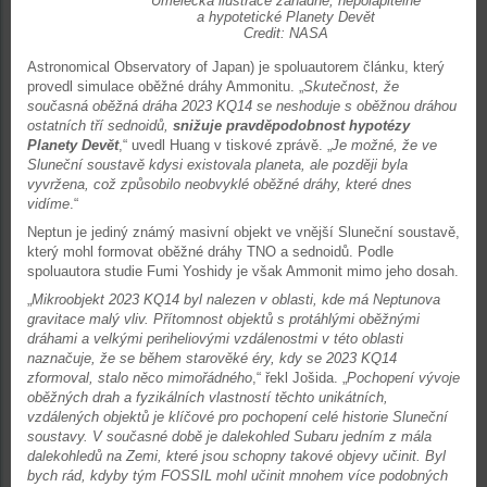
Umělecká ilustrace záhadné, nepolapitelné
a hypotetické Planety Devět
Credit: NASA
Astronomical Observatory of Japan) je spoluautorem článku, který
provedl simulace oběžné dráhy Ammonitu. „
Skutečnost, že
současná oběžná dráha 2023 KQ14 se neshoduje s oběžnou dráhou
ostatních tří sednoidů,
snižuje pravděpodobnost hypotézy
Planety Devět
,“ uvedl Huang v tiskové zprávě. „
Je možné, že ve
Sluneční soustavě kdysi existovala planeta, ale později byla
vyvržena, což způsobilo neobvyklé oběžné dráhy, které dnes
vidíme
.“
Neptun je jediný známý masivní objekt ve vnější Sluneční soustavě,
který mohl formovat oběžné dráhy TNO a sednoidů. Podle
spoluautora studie Fumi Yoshidy je však Ammonit mimo jeho dosah.
„
Mikroobjekt 2023 KQ14 byl nalezen v oblasti, kde má Neptunova
gravitace malý vliv. Přítomnost objektů s protáhlými oběžnými
dráhami a velkými periheliovými vzdálenostmi v této oblasti
naznačuje, že se během starověké éry, kdy se 2023 KQ14
zformoval, stalo něco mimořádného
,“ řekl Jošida. „
Pochopení vývoje
oběžných drah a fyzikálních vlastností těchto unikátních,
vzdálených objektů je klíčové pro pochopení celé historie Sluneční
soustavy. V současné době je dalekohled Subaru jedním z mála
dalekohledů na Zemi, které jsou schopny takové objevy učinit. Byl
bych rád, kdyby tým FOSSIL mohl učinit mnohem více podobných