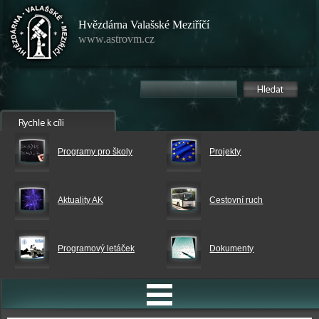
Hvězdárna Valašské Meziříčí
www.astrovm.cz
Programy pro školy
Projekty
Aktuality AK
Cestovní ruch
Programový letáček
Dokumenty