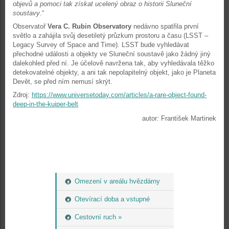
objevů a pomoci tak získat ucelený obraz o historii Sluneční
soustavy
.“
Observatoř
Vera C. Rubin Observatory
nedávno spatřila první
světlo a zahájila svůj desetiletý průzkum prostoru a času (LSST –
Legacy Survey of Space and Time). LSST bude vyhledávat
přechodné události a objekty ve Sluneční soustavě jako žádný jiný
dalekohled před ní. Je účelově navržena tak, aby vyhledávala těžko
detekovatelné objekty, a ani tak nepolapitelný objekt, jako je Planeta
Devět, se před ním nemusí skrýt.
Zdroj:
https://www.universetoday.com/articles/a-rare-object-found-
deep-in-the-kuiper-belt
autor: František Martinek
Omezení v areálu hvězdárny
Otevírací doba a vstupné
Cestovní ruch »