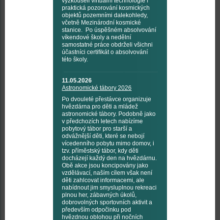
vyzkoušeli virtuální technologie i
praktická pozorování kosmických
objektů pozemními dalekohledy,
včetně Mezinárodní kosmické
stanice. Po úspěšném absolvování
víkendové školy a nedělní
samostatné práce obdrželi všichni
účastníci certifikát o absolvování
této školy.
11.05.2026
Astronomické tábory 2026
Po dvouleté přestávce organizuje
hvězdárna pro děti a mládež
astronomické tábory. Podobně jako
v předchozích letech nabízíme
pobytový tábor pro starší a
odvážnější děti, které se nebojí
vícedenního pobytu mimo domov, i
tzv. příměstský tábor, kdy děti
docházejí každý den na hvězdárnu.
Obě akce jsou koncipovány jako
vzdělávací, naším cílem však není
děti zahlcovat informacemi, ale
nabídnout jim smysluplnou rekreaci
plnou her, zábavných úkolů,
dobrovolných sportovních aktivit a
především odpočinku pod
hvězdnou oblohou při nočních