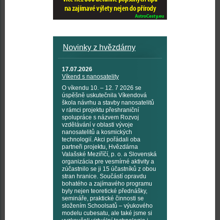
Novinky z hvězdárny
17.07.2026
Víkend s nanosatelity
O víkendu 10. – 12. 7 2026 se
úspěšně uskutečnila Víkendová
škola návrhu a stavby nanosatelitů
v rámci projektu přeshraniční
spolupráce s názvem Rozvoj
vzdělávání v oblasti vývoje
nanosatelitů a kosmických
technologií. Akci pořádali oba
partneři projektu, Hvězdárna
Valašské Meziříčí, p. o. a Slovenská
organizácia pre vesmírné aktivity a
zúčastnilo se ji 15 účastníků z obou
stran hranice. Součástí opravdu
bohatého a zajímavého programu
byly nejen teoretické přednášky,
semináře, praktické činnosti se
složením Schoolsatů – výukového
modelu cubesatu, ale také jsme si