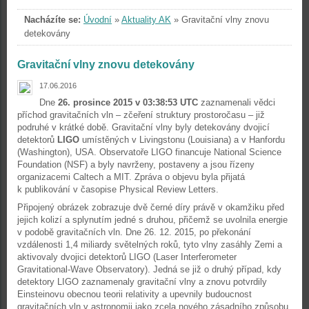
Nacházíte se:
Úvodní
»
Aktuality AK
»
Gravitační vlny znovu
detekovány
Gravitační vlny znovu detekovány
17.06.2016
Dne
26. prosince 2015 v 03:38:53 UTC
zaznamenali vědci
příchod gravitačních vln – zčeření struktury prostoročasu – již
podruhé v krátké době. Gravitační vlny byly detekovány dvojicí
detektorů
LIGO
umístěných v Livingstonu (Louisiana) a v Hanfordu
(Washington), USA. Observatoře LIGO financuje National Science
Foundation (NSF) a byly navrženy, postaveny a jsou řízeny
organizacemi Caltech a MIT. Zpráva o objevu byla přijatá
k publikování v časopise Physical Review Letters.
Připojený obrázek zobrazuje dvě černé díry právě v okamžiku před
jejich kolizí a splynutím jedné s druhou, přičemž se uvolnila energie
v podobě gravitačních vln. Dne 26. 12. 2015, po překonání
vzdálenosti 1,4 miliardy světelných roků, tyto vlny zasáhly Zemi a
aktivovaly dvojici detektorů LIGO (Laser Interferometer
Gravitational-Wave Observatory). Jedná se již o druhý případ, kdy
detektory LIGO zaznamenaly gravitační vlny a znovu potvrdily
Einsteinovu obecnou teorii relativity a upevnily budoucnost
gravitačních vln v astronomii jako zcela nového zásadního způsobu