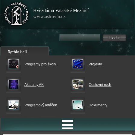
Hvězdárna Valašské Meziříčí
www.astrovm.cz
Programy pro školy
Projekty
Aktuality AK
Cestovní ruch
Programový letáček
Dokumenty