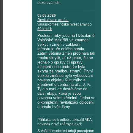
pozorováních.
03.03.2026
Revitalizace areálu
valašskomeziříčské hvězdárny po
60 letech
Poslední roky jsou na Hvězdárně
Valašské Meziříčí ve znamení
velkých změn v základní
infrastruktuře celého areálu.
Zatím většina změn probíhala tak
trochu skrytě, ať už proto, že se
jednalo o opravy či úpravy
interiérů nebo proto, že byla
skryta za hradbou stromů. První
velkou změnou bylo vybudování
nového objektu Kulturního a
kreativního centra na ulici J. K.
Tyla a nyní se dostáváme do
další etapy, která je svou
povahou velmi zřetelná. Jedná se
o komplexní revitalizaci oplocení
a areálu hvězdárny.
Přihlašte se k odběru aktualit AKA,
novinek z hvězdárny a akcí:
S Vašimi osobními údaji pracujeme