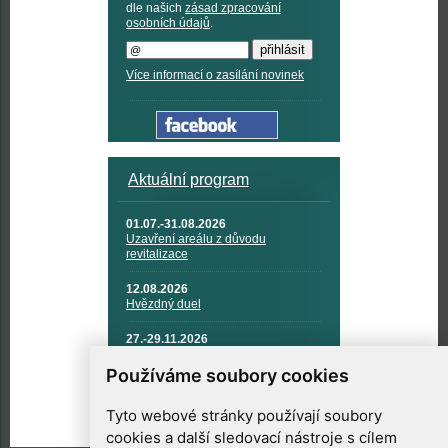
dle našich
zásad zpracování
osobních údajů
.
Více informací o zasílání novinek
Aktuální program
01.07.-31.08.2026
Uzavření areálu z důvodu
revitalizace
12.08.2026
Hvězdný duel
27.-29.11.2026
KOSMONAUTIKA, RAKETOVÁ
TECHNIKA A KOSMICKÉ
Používáme soubory cookies
TECHNOLOGIE
Tyto webové stránky používají soubory
cookies a další sledovací nástroje s cílem