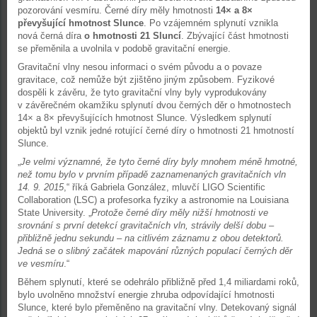
pozorování vesmíru. Černé díry měly hmotnosti
14× a 8×
převyšující hmotnost Slunce
. Po vzájemném splynutí vznikla
nová černá díra
o hmotnosti 21 Sluncí
. Zbývající část hmotnosti
se přeměnila a uvolnila v podobě gravitační energie.
Gravitační vlny nesou informaci o svém původu a o povaze
gravitace, což nemůže být zjištěno jiným způsobem. Fyzikové
dospěli k závěru, že tyto gravitační vlny byly vyprodukovány
v závěrečném okamžiku splynutí dvou černých děr o hmotnostech
14× a 8× převyšujících hmotnost Slunce. Výsledkem splynutí
objektů byl vznik jedné rotující černé díry o hmotnosti 21 hmotností
Slunce.
„
Je velmi významné, že tyto černé díry byly mnohem méně hmotné,
než tomu bylo v prvním případě zaznamenaných gravitačních vln
14. 9. 2015
,“ říká Gabriela González, mluvčí LIGO Scientific
Collaboration (LSC) a profesorka fyziky a astronomie na Louisiana
State University. „
Protože černé díry měly nižší hmotnosti ve
srovnání s první detekcí gravitačních vln, strávily delší dobu –
přibližně jednu sekundu – na citlivém záznamu z obou detektorů.
Jedná se o slibný začátek mapování různých populací černých děr
ve vesmíru
.“
Během splynutí, které se odehrálo přibližně před 1,4 miliardami roků,
bylo uvolněno množství energie zhruba odpovídající hmotnosti
Slunce, které bylo přeměněno na gravitační vlny. Detekovaný signál