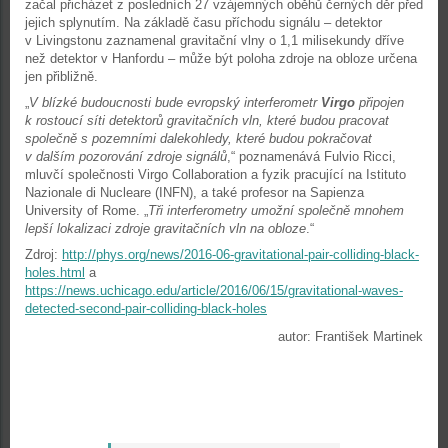
začal přicházet z posledních 27 vzájemných oběhů černých děr před
jejich splynutím. Na základě času příchodu signálu – detektor
v Livingstonu zaznamenal gravitační vlny o 1,1 milisekundy dříve
než detektor v Hanfordu – může být poloha zdroje na obloze určena
jen přibližně.
„
V blízké budoucnosti bude evropský interferometr
Virgo
připojen
k rostoucí síti detektorů gravitačních vln, které budou pracovat
společně s pozemními dalekohledy, které budou pokračovat
v dalším pozorování zdroje signálů
,“ poznamenává Fulvio Ricci,
mluvčí společnosti Virgo Collaboration a fyzik pracující na Istituto
Nazionale di Nucleare (INFN), a také profesor na Sapienza
University of Rome. „
Tři interferometry umožní společně mnohem
lepší lokalizaci zdroje gravitačních vln na obloze
.“
Zdroj:
http://phys.org/news/2016-06-gravitational-pair-colliding-black-
holes.html
a
https://news.uchicago.edu/article/2016/06/15/gravitational-waves-
detected-second-pair-colliding-black-holes
autor: František Martinek