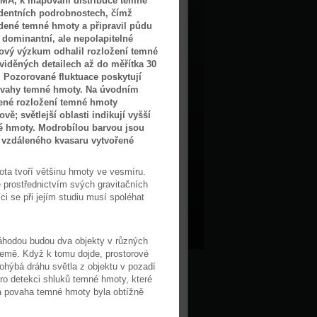
LMA, k mapování distribuce temné
dentních podrobnostech, čímž
tudené temné hmoty a připravil půdu
 dominantní, ale nepolapitelné
ový výzkum odhalil rozložení temné
iděných detailech až do měřítka 30
. Pozorované fluktuace poskytují
ovahy temné hmoty. Na úvodním
ené rozložení temné hmoty
ě; světlejší oblasti indikují vyšší
é hmoty. Modrobílou barvou jsou
 vzdáleného kvasaru vytvořené
.
a tvoří většinu hmoty ve vesmíru.
 prostřednictvím svých gravitačních
i se při jejím studiu musí spoléhat
náhodou budou dva objekty v různých
e Země. Když k tomu dojde, prostorové
ohýbá dráhu světla z objektu v pozadí
ro detekci shluků temné hmoty, které
á povaha temné hmoty byla obtížně