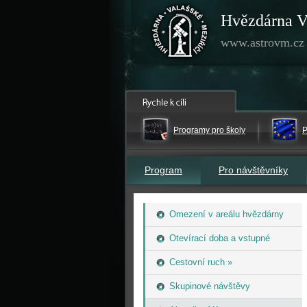
Hvězdárna V
www.astrovm.cz
Programy pro školy
P
Program
Pro návštěvníky
Omezení v areálu hvězdárny
Otevírací doba a vstupné
Cestovní ruch »
Skupinové návštěvy