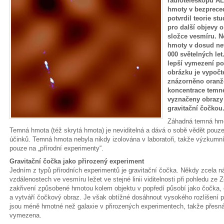
radioteleskopů A
hmoty v bezprece
potvrdil teorie s
pro další objevy o
složce vesmíru. N
hmoty v dosud nev
000 světelných let
lepší vymezení p
obrázku je vypočt
znázorněno oranžov
koncentrace temn
vyznačeny obrazy
gravitační čočkou
Záhadná temná hmot
Temná hmota (též skrytá hmota) je neviditelná a dává o sobě vědět pouze
účinků. Temná hmota nebyla nikdy izolována v laboratoři, takže výzkumníc
pouze na „přírodní experimenty“.
Gravitační čočka jako přirozený experiment
Jedním z typů přírodních experimentů je gravitační čočka. Někdy zcela 
vzdálenostech ve vesmíru ležet ve stejné linii viditelnosti při pohledu z
zakřivení způsobené hmotou kolem objektu v popředí působí jako čočka, 
a vytváří čočkový obraz. Je však obtížné dosáhnout vysokého rozlišení p
jsou méně hmotné než galaxie v přirozených experimentech, takže přesn
vymezena.