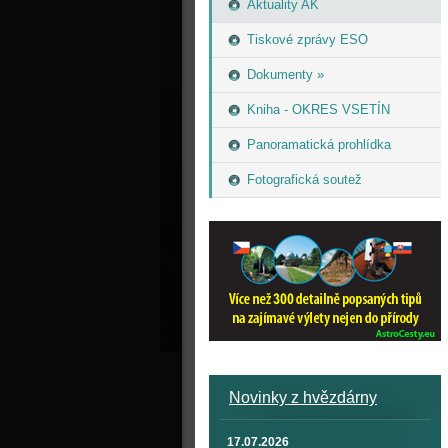
Aktuality AK
Tiskové zprávy ESO
Dokumenty »
Kniha - OKRES VSETÍN
Panoramatická prohlídka
Fotografická soutež
Novinky z hvězdárny
17.07.2026