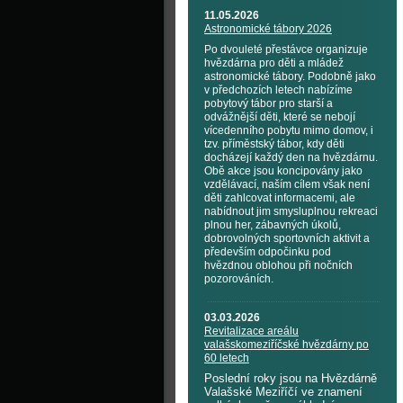
11.05.2026
Astronomické tábory 2026
Po dvouleté přestávce organizuje
hvězdárna pro děti a mládež
astronomické tábory. Podobně jako
v předchozích letech nabízíme
pobytový tábor pro starší a
odvážnější děti, které se nebojí
vícedenního pobytu mimo domov, i
tzv. příměstský tábor, kdy děti
docházejí každý den na hvězdárnu.
Obě akce jsou koncipovány jako
vzdělávací, naším cílem však není
děti zahlcovat informacemi, ale
nabídnout jim smysluplnou rekreaci
plnou her, zábavných úkolů,
dobrovolných sportovních aktivit a
především odpočinku pod
hvězdnou oblohou při nočních
pozorováních.
03.03.2026
Revitalizace areálu
valašskomeziříčské hvězdárny po
60 letech
Poslední roky jsou na Hvězdárně
Valašské Meziříčí ve znamení