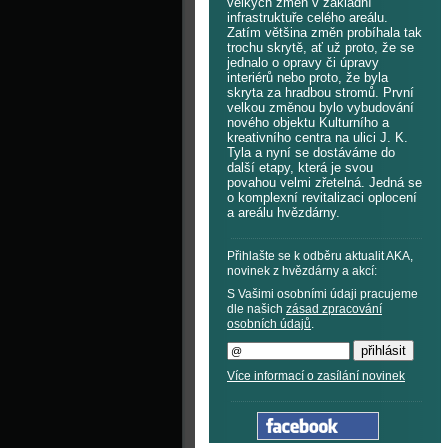
velkých změn v základní
infrastruktuře celého areálu.
Zatím většina změn probíhala tak
trochu skrytě, ať už proto, že se
jednalo o opravy či úpravy
interiérů nebo proto, že byla
skryta za hradbou stromů. První
velkou změnou bylo vybudování
nového objektu Kulturního a
kreativního centra na ulici J. K.
Tyla a nyní se dostáváme do
další etapy, která je svou
povahou velmi zřetelná. Jedná se
o komplexní revitalizaci oplocení
a areálu hvězdárny.
Přihlašte se k odběru aktualit AKA,
novinek z hvězdárny a akcí:
S Vašimi osobními údaji pracujeme
dle našich
zásad zpracování
osobních údajů
.
Více informací o zasílání novinek