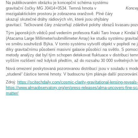
Na publikovaném obrázku je koncepční schéma systému
gravitační čočky MG J0414+0534. Temná hmota v
Koncep
mezigalaktickém prostoru je zobrazena oranžově. Plné čáry
ukazují skutečné dráhy rádiových vln, které jsou ohýbány
gravitací. Tečkované čáry znázorňují zdánlivé polohy obrazů kvasaru poz
Tým japonských vědců pod vedením profesora Kaiki Taro Inoue z Kindai U
(Atacama Large Millimeter/submillimeter Array) ke studiu systému grav
ve směru souhvězdí Býka. V tomto systému vytvořil objekt v popředí ne je
díky gravitačnímu působení masivní galaxie působící na světlo. S pomocí
metody analýzy dat byl tým schopen detekovat fluktuace v distribuci temné
vyšším rozlišení než kdykoli předtím, až do rozsahu 30 000 světelných le
Nová omezení poskytovaná pozorovanou distribucí jsou v souladu s mode
„studené“ částice temné hmoty. V budoucnu tým plánuje další pozorování
Zdroj:
https://scitechdaily.com/cosmic-clarity-gravitational-lensing-reveals-
https://www.almaobservatory.org/en/press-releases/alma-uncovers-fine-scal
matter/