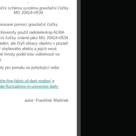
ční schéma systému gravitační čočky
MG J0414+0534
orované pomocí gravitační čočky.
niversity použil radioteleskop ALMA
itační čočky známé jako MG J0414+0534
den, ale čtyři obrazy objektu v pozadí
 ohybového efektu a jejich nové
 hmoty podél linie viditelnosti ve
t.
ly pro pomalu se pohybující nebo
.
the-fine-fabric-of-dark-matter/
a
e-fluctuations-in-universes-dark-
autor: František Martinek