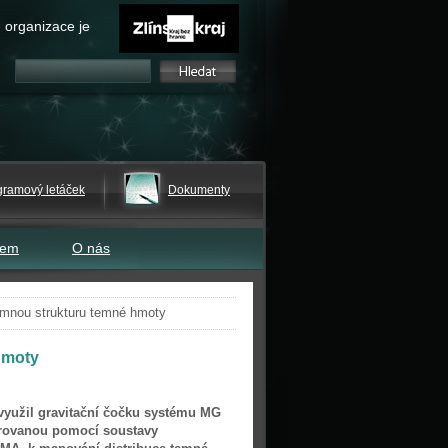
 organizace je
gramový letáček
Dokumenty
tem
O nás
emnou strukturu temné hmoty
hmoty
yužil gravitační čočku systému MG
rovanou pomocí soustavy