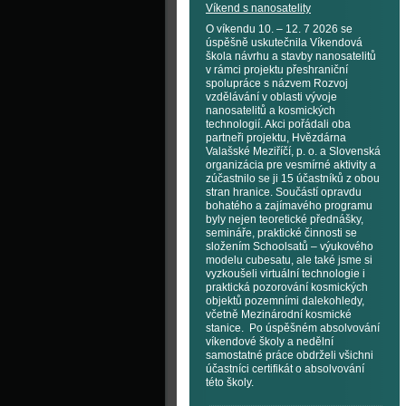
Víkend s nanosatelity
O víkendu 10. – 12. 7 2026 se
úspěšně uskutečnila Víkendová
škola návrhu a stavby nanosatelitů
v rámci projektu přeshraniční
spolupráce s názvem Rozvoj
vzdělávání v oblasti vývoje
nanosatelitů a kosmických
technologií. Akci pořádali oba
partneři projektu, Hvězdárna
Valašské Meziříčí, p. o. a Slovenská
organizácia pre vesmírné aktivity a
zúčastnilo se ji 15 účastníků z obou
stran hranice. Součástí opravdu
bohatého a zajímavého programu
byly nejen teoretické přednášky,
semináře, praktické činnosti se
složením Schoolsatů – výukového
modelu cubesatu, ale také jsme si
vyzkoušeli virtuální technologie i
praktická pozorování kosmických
objektů pozemními dalekohledy,
včetně Mezinárodní kosmické
stanice. Po úspěšném absolvování
víkendové školy a nedělní
samostatné práce obdrželi všichni
účastníci certifikát o absolvování
této školy.