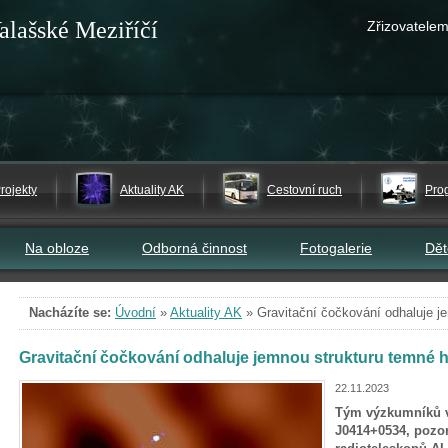
alašské Meziříčí
Zřizovatelem
rojekty
Aktuality AK
Cestovní ruch
Pro
Na obloze
Odborná činnost
Fotogalerie
Dě
Nacházíte se:
Úvodní
»
Aktuality AK
»
Gravitační čočkování odhaluje j
Gravitační čočkování odhaluje jemnou strukturu temné 
22.11.2023
Tým výzkumníků v
J0414+0534, pozo