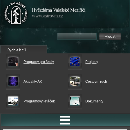
Hvězdárna Valašské Meziříčí
www.astrovm.cz
Programy pro školy
Projekty
Aktuality AK
Cestovní ruch
Programový letáček
Dokumenty