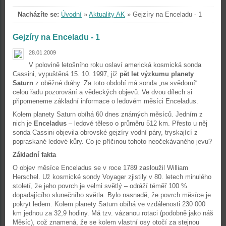
Nacházíte se:
Úvodní
»
Aktuality AK
»
Gejzíry na Enceladu - 1
Gejzíry na Enceladu - 1
28.01.2009
V polovině letošního roku oslaví americká kosmická sonda
Cassini, vypuštěná 15. 10. 1997, již
pět let výzkumu planety
Saturn
z oběžné dráhy. Za toto období má sonda „na svědomí“
celou řadu pozorování a vědeckých objevů. Ve dvou dílech si
připomeneme základní informace o ledovém měsíci Enceladus.
Kolem planety Saturn obíhá 60 dnes známých měsíců. Jedním z
nich je
Enceladus
– ledové těleso o průměru 512 km. Přesto u něj
sonda Cassini objevila obrovské gejzíry vodní páry, tryskající z
popraskané ledové kůry. Co je příčinou tohoto neočekávaného jevu?
Základní fakta
O objev měsíce Enceladus se v roce 1789 zasloužil William
Herschel. Už kosmické sondy Voyager zjistily v 80. letech minulého
století, že jeho povrch je velmi světlý – odráží téměř 100 %
dopadajícího slunečního světla. Bylo nasnadě, že povrch měsíce je
pokryt ledem. Kolem planety Saturn obíhá ve vzdálenosti 230 000
km jednou za 32,9 hodiny. Má tzv. vázanou rotaci (podobně jako náš
Měsíc), což znamená, že se kolem vlastní osy otočí za stejnou