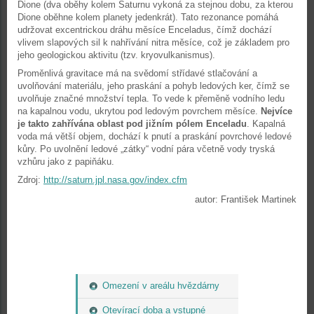
Dione (dva oběhy kolem Saturnu vykoná za stejnou dobu, za kterou
Dione oběhne kolem planety jedenkrát). Tato rezonance pomáhá
udržovat excentrickou dráhu měsíce Enceladus, čímž dochází
vlivem slapových sil k nahřívání nitra měsíce, což je základem pro
jeho geologickou aktivitu (tzv. kryovulkanismus).
Proměnlivá gravitace má na svědomí střídavé stlačování a
uvolňování materiálu, jeho praskání a pohyb ledových ker, čímž se
uvolňuje značné množství tepla. To vede k přeměně vodního ledu
na kapalnou vodu, ukrytou pod ledovým povrchem měsíce.
Nejvíce
je takto zahřívána oblast pod jižním pólem Enceladu
. Kapalná
voda má větší objem, dochází k pnutí a praskání povrchové ledové
kůry. Po uvolnění ledové „zátky“ vodní pára včetně vody tryská
vzhůru jako z papiňáku.
Zdroj:
http://saturn.jpl.nasa.gov/index.cfm
autor: František Martinek
Omezení v areálu hvězdárny
Otevírací doba a vstupné