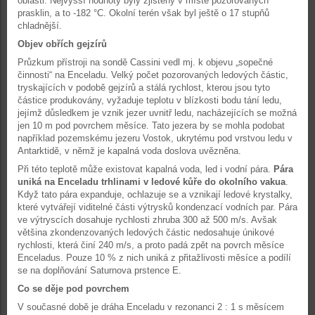
oblasti. Nejvyšší hodnoty byly zjištěny v místě pozorovaných
prasklin, a to -182 °C. Okolní terén však byl ještě o 17 stupňů
chladnější.
Objev obřích gejzírů
Průzkum přístroji na sondě Cassini vedl mj. k objevu „sopečné
činnosti“ na Enceladu. Velký počet pozorovaných ledových částic,
tryskajících v podobě gejzírů a stálá rychlost, kterou jsou tyto
částice produkovány, vyžaduje teplotu v blízkosti bodu tání ledu,
jejímž důsledkem je vznik jezer uvnitř ledu, nacházejících se možná
jen 10 m pod povrchem měsíce. Tato jezera by se mohla podobat
například pozemskému jezeru Vostok, ukrytému pod vrstvou ledu v
Antarktidě, v němž je kapalná voda doslova uvězněna.
Při této teplotě může existovat kapalná voda, led i vodní pára.
Pára
uniká na Enceladu trhlinami v ledové kůře do okolního vakua
.
Když tato pára expanduje, ochlazuje se a vznikají ledové krystalky,
které vytvářejí viditelné části výtrysků kondenzací vodních par. Pára
ve výtryscích dosahuje rychlosti zhruba 300 až 500 m/s. Avšak
většina zkondenzovaných ledových částic nedosahuje únikové
rychlosti, která činí 240 m/s, a proto padá zpět na povrch měsíce
Enceladus. Pouze 10 % z nich uniká z přitažlivosti měsíce a podílí
se na doplňování Saturnova prstence E.
Co se děje pod povrchem
V současné době je dráha Enceladu v rezonanci 2 : 1 s měsícem