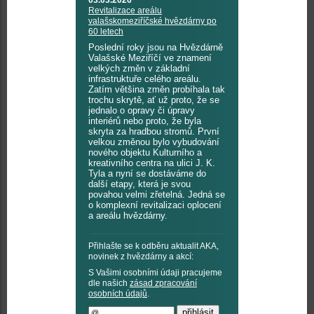
03.03.2026
Revitalizace areálu
valašskomeziříčské hvězdárny po
60 letech
Poslední roky jsou na Hvězdárně
Valašské Meziříčí ve znamení
velkých změn v základní
infrastruktuře celého areálu.
Zatím většina změn probíhala tak
trochu skrytě, ať už proto, že se
jednalo o opravy či úpravy
interiérů nebo proto, že byla
skryta za hradbou stromů. První
velkou změnou bylo vybudování
nového objektu Kulturního a
kreativního centra na ulici J. K.
Tyla a nyní se dostáváme do
další etapy, která je svou
povahou velmi zřetelná. Jedná se
o komplexní revitalizaci oplocení
a areálu hvězdárny.
Přihlašte se k odběru aktualit AKA,
novinek z hvězdárny a akcí:
S Vašimi osobními údaji pracujeme
dle našich
zásad zpracování
osobních údajů
.