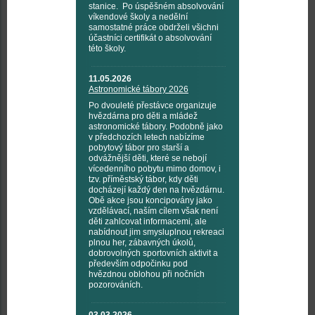
stanice. Po úspěšném absolvování
víkendové školy a nedělní
samostatné práce obdrželi všichni
účastníci certifikát o absolvování
této školy.
11.05.2026
Astronomické tábory 2026
Po dvouleté přestávce organizuje
hvězdárna pro děti a mládež
astronomické tábory. Podobně jako
v předchozích letech nabízíme
pobytový tábor pro starší a
odvážnější děti, které se nebojí
vícedenního pobytu mimo domov, i
tzv. příměstský tábor, kdy děti
docházejí každý den na hvězdárnu.
Obě akce jsou koncipovány jako
vzdělávací, naším cílem však není
děti zahlcovat informacemi, ale
nabídnout jim smysluplnou rekreaci
plnou her, zábavných úkolů,
dobrovolných sportovních aktivit a
především odpočinku pod
hvězdnou oblohou při nočních
pozorováních.