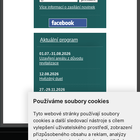
Více informací o zasílání novinek
Aktuální program
01.07.-31.08.2026
Uzavření areálu z důvodu
revitalizace
12.08.2026
Hvězdný duel
27.-29.11.2026
KOSMONAUTIKA, RAKETOVÁ
TECHNIKA A KOSMICKÉ
Používáme soubory cookies
TECHNOLOGIE
Tyto webové stránky používají soubory
cookies a další sledovací nástroje s cílem
vylepšení uživatelského prostředí, zobrazení
přizpůsobeného obsahu a reklam, analýzy