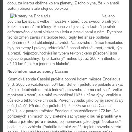
dobu, za kterou oběhne kolem planety. Z toho plyne, že k planetě
Saturn obrací stále stejnou polokouli.
Na jeho
povrchu lze spatřit velké množství kráterů, což svědčí o četných
kolizích s menšími tělesy. Mnoho z objevených kráterů je silně
deformováno vlastní viskozitou ledu a prasklinami v něm. Rychlost
těchto změn závisí na teplotě ledu: teplý led snáze podléhá
změnám než led chladnější a tvrdší. Na povrchu měsíce Enceladus
byly objeveny i projevy tektonické činnosti včetně koryt, srázů, rýh
a brázd. Nejpozoruhodnějším typem tektonického působení jsou
objevené praskliny. Tyto „kaňony“ mohou být až 200 km dlouhé, 5
až 10 km široké a jeden km hluboké.
Nové informace ze sondy Cassini
Kosmická sonda Cassini prolétla poprvé kolem měsíce Enceladus
9. 3. 2005 ve vzdálenosti 504 km. Během průletu se podařilo získat
několik detailních snímků ledového povrchu. Je na nich vidět velké
množství kráterů, ale také rovnoběžné i křižující se rýhy, vzniklé v
důsledku tektonické činnosti. Povrch vypadá, jako by jej srovnávaly
obří „hrábě“. Při druhém průletu 14. 7. 2005 se sonda Cassini
přiblížila k povrchu měsíce Enceladus na vzdálenost 172 km. Na
pořízených snímcích byly zřetelně zachyceny
dlouhé praskliny v
oblasti jižního pólu měsíce
, pojmenované jako „tygří škrábance“
podle jejich vzhledu. Podařilo se také změřit teplotu povrchu v této