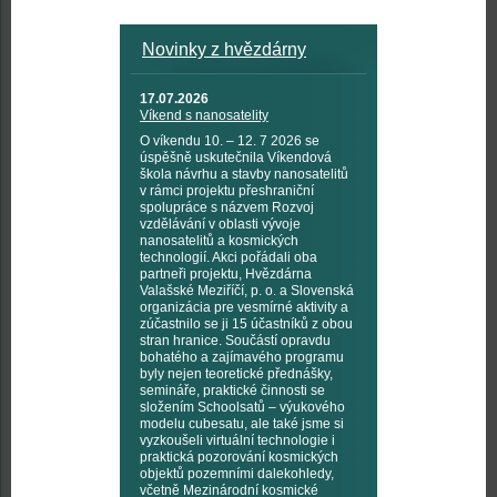
Novinky z hvězdárny
17.07.2026
Víkend s nanosatelity
O víkendu 10. – 12. 7 2026 se
úspěšně uskutečnila Víkendová
škola návrhu a stavby nanosatelitů
v rámci projektu přeshraniční
spolupráce s názvem Rozvoj
vzdělávání v oblasti vývoje
nanosatelitů a kosmických
technologií. Akci pořádali oba
partneři projektu, Hvězdárna
Valašské Meziříčí, p. o. a Slovenská
organizácia pre vesmírné aktivity a
zúčastnilo se ji 15 účastníků z obou
stran hranice. Součástí opravdu
bohatého a zajímavého programu
byly nejen teoretické přednášky,
semináře, praktické činnosti se
složením Schoolsatů – výukového
modelu cubesatu, ale také jsme si
vyzkoušeli virtuální technologie i
praktická pozorování kosmických
objektů pozemními dalekohledy,
včetně Mezinárodní kosmické