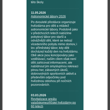
této školy.
11.05.2026
Astronomické tábory 2026
Po dvouleté přestávce organizuje
hvězdárna pro děti a mládež
astronomické tábory. Podobně jako
v předchozích letech nabízíme
pobytový tábor pro starší a
odvážnější děti, které se nebojí
vícedenního pobytu mimo domov, i
tzv. příměstský tábor, kdy děti
docházejí každý den na hvězdárnu.
Obě akce jsou koncipovány jako
vzdělávací, naším cílem však není
děti zahlcovat informacemi, ale
nabídnout jim smysluplnou rekreaci
plnou her, zábavných úkolů,
dobrovolných sportovních aktivit a
především odpočinku pod
hvězdnou oblohou při nočních
pozorováních.
03.03.2026
Revitalizace areálu
valašskomeziříčské hvězdárny po
60 letech