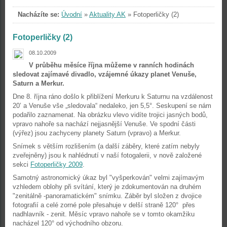
Nacházíte se:
Úvodní
»
Aktuality AK
»
Fotoperličky (2)
Fotoperličky (2)
08.10.2009
V průběhu měsíce října můžeme v ranních hodinách
sledovat zajímavé divadlo, vzájemné úkazy planet Venuše,
Saturn a Merkur.
Dne 8. října ráno došlo k přiblížení Merkuru k Saturnu na vzdálenost
20’ a Venuše vše „sledovala“ nedaleko, jen 5,5°. Seskupení se nám
podařilo zaznamenat. Na obrázku vlevo vidíte trojici jasných bodů,
vpravo nahoře sa nachází nejjasnější Venuše. Ve spodní části
(výřez) jsou zachyceny planety Saturn (vpravo) a Merkur.
Snímek s větším rozlišením (a další záběry, které zatím nebyly
zveřejněny) jsou k nahlédnutí v naší fotogalerii, v nově založené
sekci
Fotoperličky 2009
.
Samotný astronomický úkaz byl "vyšperkován" velmi zajímavým
vzhledem oblohy při svítání, který je zdokumentován na druhém
"zenitálně -panoramatickém" snímku. Záběr byl složen z dvojice
fotografií a celé zorné pole přesahuje v delší straně 120° přes
nadhlavník - zenit. Měsíc vpravo nahoře se v tomto okamžiku
nacházel 120° od východního obzoru.