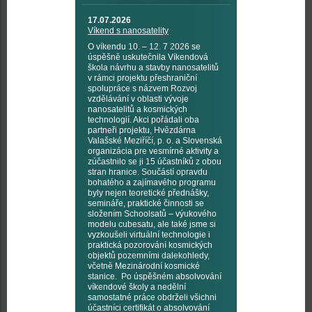
17.07.2026
Víkend s nanosatelity
O víkendu 10. – 12. 7 2026 se
úspěšně uskutečnila Víkendová
škola návrhu a stavby nanosatelitů
v rámci projektu přeshraniční
spolupráce s názvem Rozvoj
vzdělávání v oblasti vývoje
nanosatelitů a kosmických
technologií. Akci pořádali oba
partneři projektu, Hvězdárna
Valašské Meziříčí, p. o. a Slovenská
organizácia pre vesmírné aktivity a
zúčastnilo se ji 15 účastníků z obou
stran hranice. Součástí opravdu
bohatého a zajímavého programu
byly nejen teoretické přednášky,
semináře, praktické činnosti se
složením Schoolsatů – výukového
modelu cubesatu, ale také jsme si
vyzkoušeli virtuální technologie i
praktická pozorování kosmických
objektů pozemními dalekohledy,
včetně Mezinárodní kosmické
stanice. Po úspěšném absolvování
víkendové školy a nedělní
samostatné práce obdrželi všichni
účastníci certifikát o absolvování