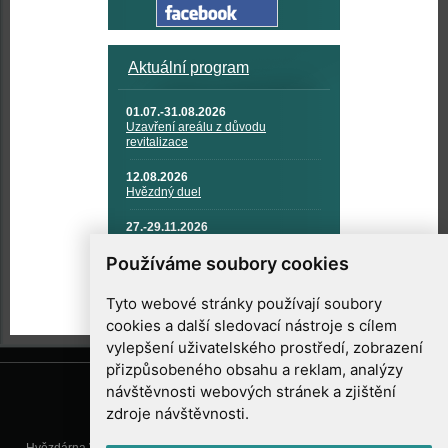
Aktuální program
01.07.-31.08.2026
Uzavření areálu z důvodu
revitalizace
12.08.2026
Hvězdný duel
27.-29.11.2026
KOSMONAUTIKA, RAKETOVÁ
TECHNIKA A KOSMICKÉ
Používáme soubory cookies
TECHNOLOGIE
Tyto webové stránky používají soubory
cookies a další sledovací nástroje s cílem
vylepšení uživatelského prostředí, zobrazení
přizpůsobeného obsahu a reklam, analýzy
návštěvnosti webových stránek a zjištění
zdroje návštěvnosti.