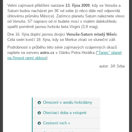
Velmi zajímavé přiblíření nastane
13. října 2009
, kdy se Venuše a
Saturn budou nacházet jen 36' od sebe (o něco dále než odpovídá
úhlovému průměru Měsíce). Zatímco planetu Saturn naleznete vlevo
od Venuše, 57' napravo od ní budete moci v malém dalekohledu
spatřit poměrně jasnou hvězdu beta Virgini (3,8 mag).
Dne 16. října doplní jasnou dvojici
Venuše-Saturn mladý Měsíc
.
Celá seéri končí 18. října, kdy se Merkur ztratí ve sluneční záři.
Podrobnosti o průběhu této série zajímavých vzájemných úkazů
najdete na serveru
astro.cz
v článku Petra Horálka (
"Tanec" planet
na říjnové ranní obloze
)
autor: Jiří Srba
Omezení v areálu hvězdárny
Otevírací doba a vstupné
Cestovní ruch »