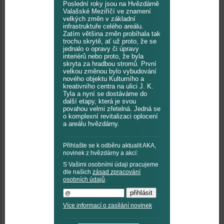
Poslední roky jsou na Hvězdárně
Valašské Meziříčí ve znamení
velkých změn v základní
infrastruktuře celého areálu.
Zatím většina změn probíhala tak
trochu skrytě, ať už proto, že se
jednalo o opravy či úpravy
interiérů nebo proto, že byla
skryta za hradbou stromů. První
velkou změnou bylo vybudování
nového objektu Kulturního a
kreativního centra na ulici J. K.
Tyla a nyní se dostáváme do
další etapy, která je svou
povahou velmi zřetelná. Jedná se
o komplexní revitalizaci oplocení
a areálu hvězdárny.
Přihlašte se k odběru aktualit AKA,
novinek z hvězdárny a akcí:
S Vašimi osobními údaji pracujeme
dle našich
zásad zpracování
osobních údajů
.
Více informací o zasílání novinek