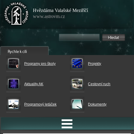
Hvězdárna Valašské Meziříčí
www.astrovm.cz
Programy pro školy
Projekty
Aktuality AK
Cestovní ruch
Programový letáček
Dokumenty