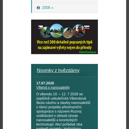
2008 »
Novinky z hvězdárny
17.07.2026
Víkend s nanosatelity
O víkendu 10. – 12. 7 2026 se
úspěšně uskutečnila Víkendová
škola návrhu a stavby nanosatelitů
v rámci projektu přeshraniční
spolupráce s názvem Rozvoj
vzdělávání v oblasti vývoje
nanosatelitů a kosmických
technologií. Akci pořádali oba
partneři projektu, Hvězdárna