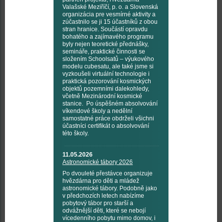
Valašské Meziříčí, p. o. a Slovenská
organizácia pre vesmírné aktivity a
zúčastnilo se ji 15 účastníků z obou
stran hranice. Součástí opravdu
bohatého a zajímavého programu
byly nejen teoretické přednášky,
semináře, praktické činnosti se
složením Schoolsatů – výukového
modelu cubesatu, ale také jsme si
vyzkoušeli virtuální technologie i
praktická pozorování kosmických
objektů pozemními dalekohledy,
včetně Mezinárodní kosmické
stanice. Po úspěšném absolvování
víkendové školy a nedělní
samostatné práce obdrželi všichni
účastníci certifikát o absolvování
této školy.
11.05.2026
Astronomické tábory 2026
Po dvouleté přestávce organizuje
hvězdárna pro děti a mládež
astronomické tábory. Podobně jako
v předchozích letech nabízíme
pobytový tábor pro starší a
odvážnější děti, které se nebojí
vícedenního pobytu mimo domov, i