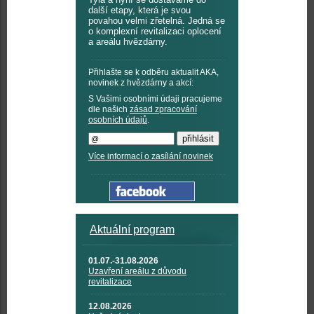
další etapy, která je svou
povahou velmi zřetelná. Jedná se
o komplexní revitalizaci oplocení
a areálu hvězdárny.
Přihlašte se k odběru aktualit AKA,
novinek z hvězdárny a akcí:
S Vašimi osobními údaji pracujeme
dle našich
zásad zpracování
osobních údajů
.
Více informací o zasílání novinek
Aktuální program
01.07.-31.08.2026
Uzavření areálu z důvodu
revitalizace
12.08.2026