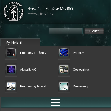
Hvězdárna Valašské Meziříčí
www.astrovm.cz
Programy pro školy
Projekty
Aktuality AK
Cestovní ruch
Programový letáček
Dokumenty