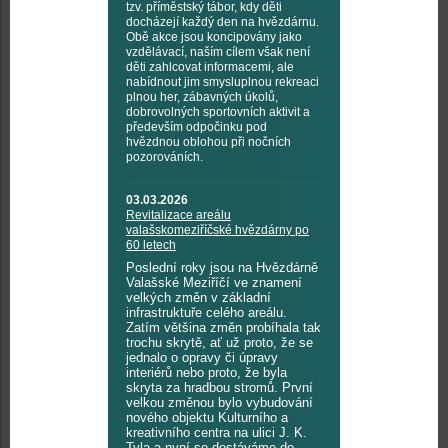
tzv. příměstský tábor, kdy děti
docházejí každý den na hvězdárnu.
Obě akce jsou koncipovány jako
vzdělávací, naším cílem však není
děti zahlcovat informacemi, ale
nabídnout jim smysluplnou rekreaci
plnou her, zábavných úkolů,
dobrovolných sportovních aktivit a
především odpočinku pod
hvězdnou oblohou při nočních
pozorováních.
03.03.2026
Revitalizace areálu
valašskomeziříčské hvězdárny po
60 letech
Poslední roky jsou na Hvězdárně
Valašské Meziříčí ve znamení
velkých změn v základní
infrastruktuře celého areálu.
Zatím většina změn probíhala tak
trochu skrytě, ať už proto, že se
jednalo o opravy či úpravy
interiérů nebo proto, že byla
skryta za hradbou stromů. První
velkou změnou bylo vybudování
nového objektu Kulturního a
kreativního centra na ulici J. K.
Tyla a nyní se dostáváme do