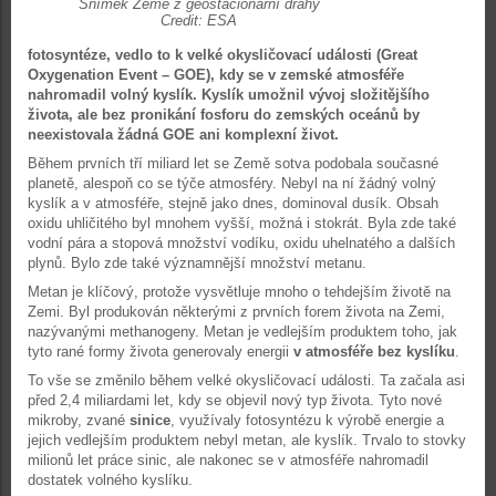
Snímek Země z geostacionární dráhy
Credit: ESA
fotosyntéze, vedlo to k velké okysličovací události (Great
Oxygenation Event – GOE), kdy se v zemské atmosféře
nahromadil volný kyslík. Kyslík umožnil vývoj složitějšího
života, ale bez pronikání fosforu do zemských oceánů by
neexistovala žádná GOE ani komplexní život.
Během prvních tří miliard let se Země sotva podobala současné
planetě, alespoň co se týče atmosféry. Nebyl na ní žádný volný
kyslík a v atmosféře, stejně jako dnes, dominoval dusík. Obsah
oxidu uhličitého byl mnohem vyšší, možná i stokrát. Byla zde také
vodní pára a stopová množství vodíku, oxidu uhelnatého a dalších
plynů. Bylo zde také významnější množství metanu.
Metan je klíčový, protože vysvětluje mnoho o tehdejším životě na
Zemi. Byl produkován některými z prvních forem života na Zemi,
nazývanými methanogeny. Metan je vedlejším produktem toho, jak
tyto rané formy života generovaly energii
v atmosféře bez kyslíku
.
To vše se změnilo během velké okysličovací události. Ta začala asi
před 2,4 miliardami let, kdy se objevil nový typ života. Tyto nové
mikroby, zvané
sinice
, využívaly fotosyntézu k výrobě energie a
jejich vedlejším produktem nebyl metan, ale kyslík. Trvalo to stovky
milionů let práce sinic, ale nakonec se v atmosféře nahromadil
dostatek volného kyslíku.