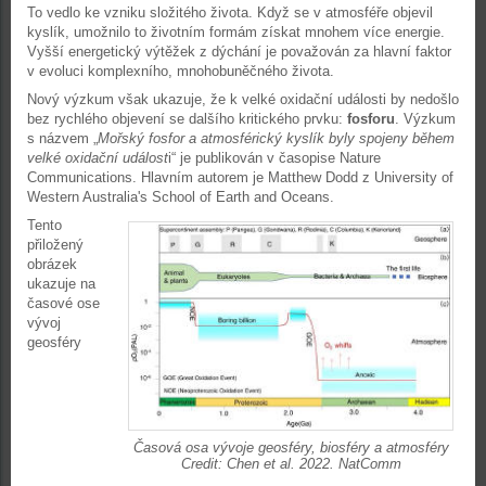
To vedlo ke vzniku složitého života. Když se v atmosféře objevil
kyslík, umožnilo to životním formám získat mnohem více energie.
Vyšší energetický výtěžek z dýchání je považován za hlavní faktor
v evoluci komplexního, mnohobuněčného života.
Nový výzkum však ukazuje, že k velké oxidační události by nedošlo
bez rychlého objevení se dalšího kritického prvku:
fosforu
. Výzkum
s názvem „
Mořský fosfor a atmosférický kyslík byly spojeny během
velké oxidační událost
i“ je publikován v časopise Nature
Communications. Hlavním autorem je Matthew Dodd z University of
Western Australia's School of Earth and Oceans.
Tento
přiložený
obrázek
ukazuje na
časové ose
vývoj
geosféry
Časová osa vývoje geosféry, biosféry a atmosféry
Credit: Chen et al. 2022. NatComm