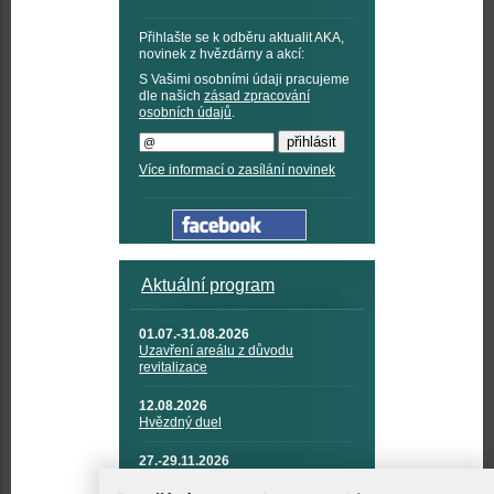
Přihlašte se k odběru aktualit AKA,
novinek z hvězdárny a akcí:
S Vašimi osobními údaji pracujeme
dle našich
zásad zpracování
osobních údajů
.
Více informací o zasílání novinek
Aktuální program
01.07.-31.08.2026
Uzavření areálu z důvodu
revitalizace
12.08.2026
Hvězdný duel
27.-29.11.2026
KOSMONAUTIKA, RAKETOVÁ