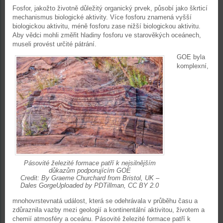
Fosfor, jakožto životně důležitý organický prvek, působí jako škrticí
mechanismus biologické aktivity. Více fosforu znamená vyšší
biologickou aktivitu, méně fosforu zase nižší biologickou aktivitu.
Aby vědci mohli změřit hladiny fosforu ve starověkých oceánech,
museli provést určité pátrání.
GOE byla
komplexní,
Pásovité železité formace patří k nejsilnějším
důkazům podporujícím GOE
Credit: By Graeme Churchard from Bristol, UK –
Dales GorgeUploaded by PDTillman, CC BY 2.0
mnohovrstevnatá událost, která se odehrávala v průběhu času a
zdůraznila vazby mezi geologií a kontinentální aktivitou, životem a
chemií atmosféry a oceánu. Pásovité železité formace patří k