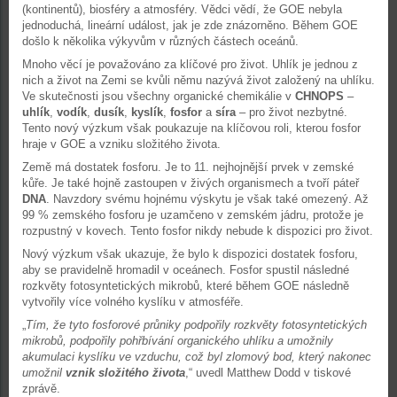
(kontinentů), biosféry a atmosféry. Vědci vědí, že GOE nebyla
jednoduchá, lineární událost, jak je zde znázorněno. Během GOE
došlo k několika výkyvům v různých částech oceánů.
Mnoho věcí je považováno za klíčové pro život. Uhlík je jednou z
nich a život na Zemi se kvůli němu nazývá život založený na uhlíku.
Ve skutečnosti jsou všechny organické chemikálie v
CHNOPS
–
uhlík
,
vodík
,
dusík
,
kyslík
,
fosfor
a
síra
– pro život nezbytné.
Tento nový výzkum však poukazuje na klíčovou roli, kterou fosfor
hraje v GOE a vzniku složitého života.
Země má dostatek fosforu. Je to 11. nejhojnější prvek v zemské
kůře. Je také hojně zastoupen v živých organismech a tvoří páteř
DNA
. Navzdory svému hojnému výskytu je však také omezený. Až
99 % zemského fosforu je uzamčeno v zemském jádru, protože je
rozpustný v kovech. Tento fosfor nikdy nebude k dispozici pro život.
Nový výzkum však ukazuje, že bylo k dispozici dostatek fosforu,
aby se pravidelně hromadil v oceánech. Fosfor spustil následné
rozkvěty fotosyntetických mikrobů, které během GOE následně
vytvořily více volného kyslíku v atmosféře.
„
Tím, že tyto fosforové průniky podpořily rozkvěty fotosyntetických
mikrobů, podpořily pohřbívání organického uhlíku a umožnily
akumulaci kyslíku ve vzduchu, což byl zlomový bod, který nakonec
umožnil
vznik složitého života
,“ uvedl Matthew Dodd v tiskové
zprávě.