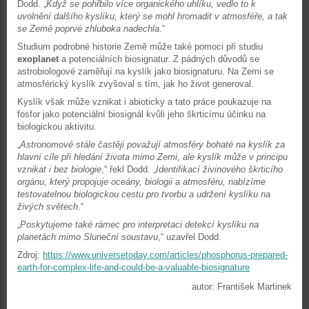
Dodd. „
Když se pohřbilo více organického uhlíku, vedlo to k
uvolnění dalšího kyslíku, který se mohl hromadit v atmosféře, a tak
se Země poprvé zhluboka nadechla
.“
Studium podrobné historie Země může také pomoci při studiu
exoplanet
a potenciálních biosignatur. Z pádných důvodů se
astrobiologové zaměřují na kyslík jako biosignaturu. Na Zemi se
atmosférický kyslík zvyšoval s tím, jak ho život generoval.
Kyslík však může vznikat i abioticky a tato práce poukazuje na
fosfor jako potenciální biosignál kvůli jeho škrticímu účinku na
biologickou aktivitu.
„
Astronomové stále častěji považují atmosféry bohaté na kyslík za
hlavní cíle při hledání života mimo Zemi, ale kyslík může v principu
vznikat i bez biologie
,“ řekl Dodd. „
Identifikací živinového škrticího
orgánu, který propojuje oceány, biologii a atmosféru, nabízíme
testovatelnou biologickou cestu pro tvorbu a udržení kyslíku na
živých světech
.“
„
Poskytujeme také rámec pro interpretaci detekcí kyslíku na
planetách mimo Sluneční soustavu
,“ uzavřel Dodd.
Zdroj:
https://www.universetoday.com/articles/phosphorus-prepared-
earth-for-complex-life-and-could-be-a-valuable-biosignature
autor: František Martinek