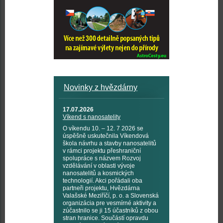
Novinky z hvězdárny
17.07.2026
Víkend s nanosatelity
O víkendu 10. – 12. 7 2026 se
úspěšně uskutečnila Víkendová
škola návrhu a stavby nanosatelitů
v rámci projektu přeshraniční
spolupráce s názvem Rozvoj
vzdělávání v oblasti vývoje
nanosatelitů a kosmických
technologií. Akci pořádali oba
partneři projektu, Hvězdárna
Valašské Meziříčí, p. o. a Slovenská
organizácia pre vesmírné aktivity a
zúčastnilo se ji 15 účastníků z obou
stran hranice. Součástí opravdu