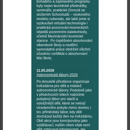
bohatého a zajímavého programu
byly nejen teoretické přednášky,
semináře, praktické činnosti se
složením Schoolsatů – výukového
modelu cubesatu, ale také jsme si
vyzkoušeli virtuální technologie i
praktická pozorování kosmických
objektů pozemními dalekohledy,
včetně Mezinárodní kosmické
stanice. Po úspěšném absolvování
víkendové školy a nedělní
samostatné práce obdrželi všichni
účastníci certifikát o absolvování
této školy.
11.05.2026
Astronomické tábory 2026
Po dvouleté přestávce organizuje
hvězdárna pro děti a mládež
astronomické tábory. Podobně jako
v předchozích letech nabízíme
pobytový tábor pro starší a
odvážnější děti, které se nebojí
vícedenního pobytu mimo domov, i
tzv. příměstský tábor, kdy děti
docházejí každý den na hvězdárnu.
Obě akce jsou koncipovány jako
vzdělávací, naším cílem však není
děti zahlcovat informacemi, ale