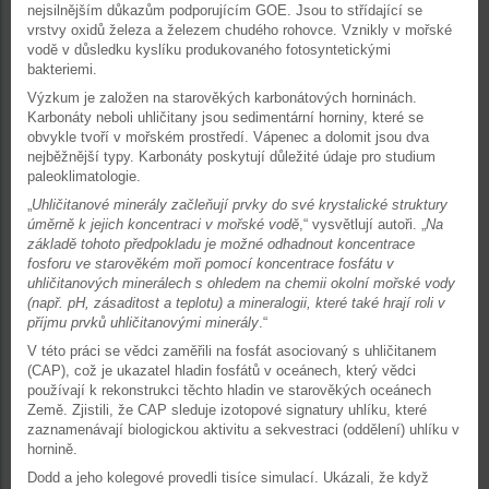
nejsilnějším důkazům podporujícím GOE. Jsou to střídající se
vrstvy oxidů železa a železem chudého rohovce. Vznikly v mořské
vodě v důsledku kyslíku produkovaného fotosyntetickými
bakteriemi.
Výzkum je založen na starověkých karbonátových horninách.
Karbonáty neboli uhličitany jsou sedimentární horniny, které se
obvykle tvoří v mořském prostředí. Vápenec a dolomit jsou dva
nejběžnější typy. Karbonáty poskytují důležité údaje pro studium
paleoklimatologie.
„
Uhličitanové minerály začleňují prvky do své krystalické struktury
úměrně k jejich koncentraci v mořské vodě
,“ vysvětlují autoři. „
Na
základě tohoto předpokladu je možné odhadnout koncentrace
fosforu ve starověkém moři pomocí koncentrace fosfátu v
uhličitanových minerálech s ohledem na chemii okolní mořské vody
(např. pH, zásaditost a teplotu) a mineralogii, které také hrají roli v
příjmu prvků uhličitanovými minerály
.“
V této práci se vědci zaměřili na fosfát asociovaný s uhličitanem
(CAP), což je ukazatel hladin fosfátů v oceánech, který vědci
používají k rekonstrukci těchto hladin ve starověkých oceánech
Země. Zjistili, že CAP sleduje izotopové signatury uhlíku, které
zaznamenávají biologickou aktivitu a sekvestraci (oddělení) uhlíku v
hornině.
Dodd a jeho kolegové provedli tisíce simulací. Ukázali, že když