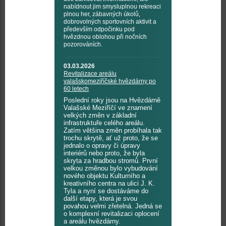
nabídnout jim smysluplnou rekreaci
plnou her, zábavných úkolů,
dobrovolných sportovních aktivit a
především odpočinku pod
hvězdnou oblohou při nočních
pozorováních.
03.03.2026
Revitalizace areálu
valašskomeziříčské hvězdárny po
60 letech
Poslední roky jsou na Hvězdárně
Valašské Meziříčí ve znamení
velkých změn v základní
infrastruktuře celého areálu.
Zatím většina změn probíhala tak
trochu skrytě, ať už proto, že se
jednalo o opravy či úpravy
interiérů nebo proto, že byla
skryta za hradbou stromů. První
velkou změnou bylo vybudování
nového objektu Kulturního a
kreativního centra na ulici J. K.
Tyla a nyní se dostáváme do
další etapy, která je svou
povahou velmi zřetelná. Jedná se
o komplexní revitalizaci oplocení
a areálu hvězdárny.