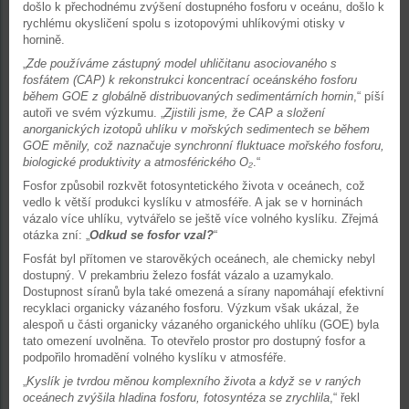
došlo k přechodnému zvýšení dostupného fosforu v oceánu, došlo k
rychlému okysličení spolu s izotopovými uhlíkovými otisky v
hornině.
„
Zde používáme zástupný model uhličitanu asociovaného s
fosfátem (CAP) k rekonstrukci koncentrací oceánského fosforu
během GOE z globálně distribuovaných sedimentárních hornin
,“ píší
autoři ve svém výzkumu. „
Zjistili jsme, že CAP a složení
anorganických izotopů uhlíku v mořských sedimentech se během
GOE měnily, což naznačuje synchronní fluktuace mořského fosforu,
biologické produktivity a atmosférického O₂
.“
Fosfor způsobil rozkvět fotosyntetického života v oceánech, což
vedlo k větší produkci kyslíku v atmosféře. A jak se v horninách
vázalo více uhlíku, vytvářelo se ještě více volného kyslíku. Zřejmá
otázka zní: „
Odkud se fosfor vzal?
“
Fosfát byl přítomen ve starověkých oceánech, ale chemicky nebyl
dostupný. V prekambriu železo fosfát vázalo a uzamykalo.
Dostupnost síranů byla také omezená a sírany napomáhají efektivní
recyklaci organicky vázaného fosforu. Výzkum však ukázal, že
alespoň u části organicky vázaného organického uhlíku (GOE) byla
tato omezení uvolněna. To otevřelo prostor pro dostupný fosfor a
podpořilo hromadění volného kyslíku v atmosféře.
„
Kyslík je tvrdou měnou komplexního života a když se v raných
oceánech zvýšila hladina fosforu, fotosyntéza se zrychlila
,“ řekl