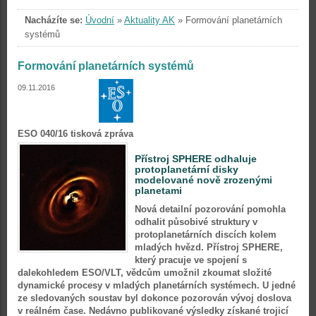
Nacházíte se:
Úvodní
»
Aktuality AK
»
Formování planetárních
systémů
Formování planetárních systémů
09.11.2016
ESO 040/16 tisková zpráva
Přístroj SPHERE odhaluje
protoplanetární disky
modelované nově zrozenými
planetami
Nová detailní pozorování pomohla
odhalit působivé struktury v
protoplanetárních discích kolem
mladých hvězd. Přístroj SPHERE,
který pracuje ve spojení s
dalekohledem ESO/VLT, vědcům umožnil zkoumat složité
dynamické procesy v mladých planetárních systémech. U jedné
ze sledovaných soustav byl dokonce pozorován vývoj doslova
v reálném čase. Nedávno publikované výsledky získané trojicí