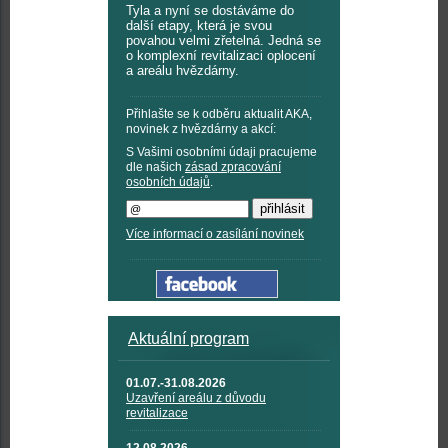
Tyla a nyní se dostáváme do
další etapy, která je svou
povahou velmi zřetelná. Jedná se
o komplexní revitalizaci oplocení
a areálu hvězdárny.
Přihlašte se k odběru aktualit AKA,
novinek z hvězdárny a akcí:
S Vašimi osobními údaji pracujeme
dle našich
zásad zpracování
osobních údajů
.
Více informací o zasílání novinek
Aktuální program
01.07.-31.08.2026
Uzavření areálu z důvodu
revitalizace