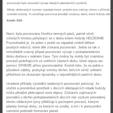
pozorování bylo zkoumání vývoje mladých planetárních systémů.
Středy sledovaných soustav vypadají tmavé, protože jsou zakryty clonou v přístroji S
centrální hvězdy. To umožňuje pozorovat jemnější struktury disků, které hvězdu obklop
Kredit: ESO
Navíc byla pozorována čtveřice temných pásů, patrně stínů
vržených hmotou pohybující se v disku kolem hvězdy HD135344B.
Pozoruhodné je, že jeden z pruhů se nápadně změnil během
pouhých měsíců, které dělí získaná pozorování. Jedná se tak o
mimořádně vzácný případ pozorování vývoje v protoplanetárním
disku doslova v reálném čase. Tyto změny by mohly být známkou
procesů probíhajících ve vnitřních částech disku, které nejsou ani
pomocí SPHERE přímo pozorovatelné. Kromě toho, že se jedná o
působivé záběry, poskytují snímky těchto ‚letících stínů‘ unikátní
příležitost ke zkoumání dynamiky v nejvnitřnějších partiích disku.
Uvedené příklady výsledků nedávných pozorování potvrzují, že
složité a proměnlivé prostředí v discích obklopujících mladé hvězdy
může přinášet překvapivé nové objevy. Získáním zajímavých
poznatků o těchto protoplanetárních discích nás výzkum provedený
těmito vědeckými týmy přibližuje k pochopení procesů, kterými
planety formují disky, ze kterých se zrodily, a tím i k porozumění
samotné podstatě formování planet.