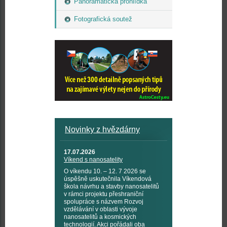
Panoramatická prohlídka
Fotografická soutež
Novinky z hvězdárny
17.07.2026
Víkend s nanosatelity
O víkendu 10. – 12. 7 2026 se
úspěšně uskutečnila Víkendová
škola návrhu a stavby nanosatelitů
v rámci projektu přeshraniční
spolupráce s názvem Rozvoj
vzdělávání v oblasti vývoje
nanosatelitů a kosmických
technologií. Akci pořádali oba