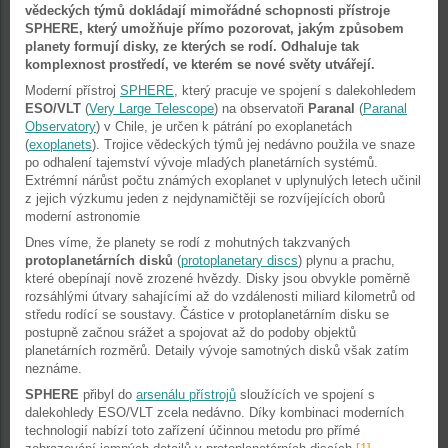
vědeckých týmů dokládají mimořádné schopnosti přístroje
SPHERE, který umožňuje přímo pozorovat, jakým způsobem
planety formují disky, ze kterých se rodí. Odhaluje tak
komplexnost prostředí, ve kterém se nové světy utvářejí.
Moderní přístroj
SPHERE
, který pracuje ve spojení s dalekohledem
ESO/VLT
(
Very Large Telescope
) na observatoři
Paranal
(
Paranal
Observatory
) v Chile, je určen k pátrání po exoplanetách
(
exoplanets
). Trojice vědeckých týmů jej nedávno použila ve snaze
po odhalení tajemství vývoje mladých planetárních systémů.
Extrémní nárůst počtu známých exoplanet v uplynulých letech učinil
z jejich výzkumu jeden z nejdynamičtěji se rozvíjejících oborů
moderní astronomie
Dnes víme, že planety se rodí z mohutných takzvaných
protoplanetárních disků
(
protoplanetary discs
) plynu a prachu,
které obepínají nově zrozené hvězdy. Disky jsou obvykle poměrně
rozsáhlými útvary sahajícími až do vzdálenosti miliard kilometrů od
středu rodící se soustavy. Částice v protoplanetárním disku se
postupně začnou srážet a spojovat až do podoby objektů
planetárních rozměrů. Detaily vývoje samotných disků však zatím
neznáme.
SPHERE
přibyl do
arsenálu přístrojů
sloužících ve spojení s
dalekohledy ESO/VLT zcela nedávno. Díky kombinaci moderních
technologií nabízí toto zařízení účinnou metodu pro přímé