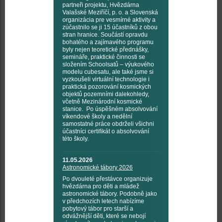
partneři projektu, Hvězdárna
Valašské Meziříčí, p. o. a Slovenská
organizácia pre vesmírné aktivity a
zúčastnilo se ji 15 účastníků z obou
stran hranice. Součástí opravdu
bohatého a zajímavého programu
byly nejen teoretické přednášky,
semináře, praktické činnosti se
složením Schoolsatů – výukového
modelu cubesatu, ale také jsme si
vyzkoušeli virtuální technologie i
praktická pozorování kosmických
objektů pozemními dalekohledy,
včetně Mezinárodní kosmické
stanice. Po úspěšném absolvování
víkendové školy a nedělní
samostatné práce obdrželi všichni
účastníci certifikát o absolvování
této školy.
11.05.2026
Astronomické tábory 2026
Po dvouleté přestávce organizuje
hvězdárna pro děti a mládež
astronomické tábory. Podobně jako
v předchozích letech nabízíme
pobytový tábor pro starší a
odvážnější děti, které se nebojí