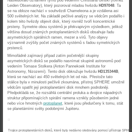
Následovalo oznámení týmu pod vedením Christiana Ginski (rovněž
Leiden Observatory), který pozoroval mladou hvězdu
HD97048
. Ta
se na obloze nachází v souhvězdí Chameleona a je vzdálena asi
500 světelných let. Na základě pečlivé analýzy se vědcům podařilo i
kolem této hvězdy objevit disk, který rovněž tvoří koncentrické
prsteny. Symetrie obou systémů je překvapivým výsledkem, jelikož
většina dosud známých protoplanetárních disků obsahuje řadu
asymetrických spirálních ramen, mezer a vírů. Tyto objevy
významně zvýšily počet známých systémů s řadou symetrických
prstenců.
Mimořádně zajímavý případ zatím početnější skupiny
asymetrických disků se podařilo nasnímat skupině astronomů pod
vedením Tomase Stolkera (Anton Pannekoek Institute for
Astronomy, Nizozemí). Tento disk obkružuje hvězdu
HD135344B
,
která se nachází asi 450 světelných let od nás. Přestože tato
stálice byla v minulosti pečlivě zkoumána, přístroj SPHERE umožnil
vědcům spatřit její protoplanetární disk mnohem podrobněji.
Předpokládá se, že rozsáhlá centrální proluka a dvojice nápadných
struktur připomínajících spirální ramena vznikly působením jedné
nebo více hmotných
protoplanet
, které jsou předurčeny k tomu, stát
se planetárními světy podobnými Jupiteru.
Trojice protoplanetárních disků, které byly nedávno sledovány pomocí přístroje SPH