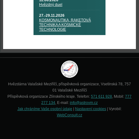
12.08.2026
Hvězdný duel
27.-29.11.2026
KOSMONAUTIKA, RAKETOVÁ
TECHNIKA A KOSMICKÉ
TECHNOLOGIE
Hvězdárna Valašské Meziříčí, příspěvková organizace, Vsetínská 78, 757
01 Valašské Meziříčí
Příspěvková organizace Zlínského kraje. Telefon:
571 611 928
, Mobil:
777
277 134
, E-mail:
info@astrovm.cz
Jak chráníme Vaše osobní údaje
|
Nastavení cookies
| Vyrobil:
WebConsult.cz