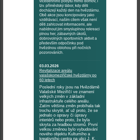
vícedenního pobytu mimo domov, i
tzv. příměstský tábor, kdy děti
docházejí každý den na hvězdárnu.
Obě akce jsou koncipovány jako
vzdělávací, naším cílem však není
děti zahlcovat informacemi, ale
nabídnout jim smysluplnou rekreaci
plnou her, zábavných úkolů,
dobrovolných sportovních aktivit a
především odpočinku pod
hvězdnou oblohou při nočních
pozorováních.
03.03.2026
Revitalizace areálu
valašskomeziříčské hvězdárny po
60 letech
Poslední roky jsou na Hvězdárně
Valašské Meziříčí ve znamení
velkých změn v základní
infrastruktuře celého areálu.
Zatím většina změn probíhala tak
trochu skrytě, ať už proto, že se
jednalo o opravy či úpravy
interiérů nebo proto, že byla
skryta za hradbou stromů. První
velkou změnou bylo vybudování
nového objektu Kulturního a
kreativního centra na ulici J. K.