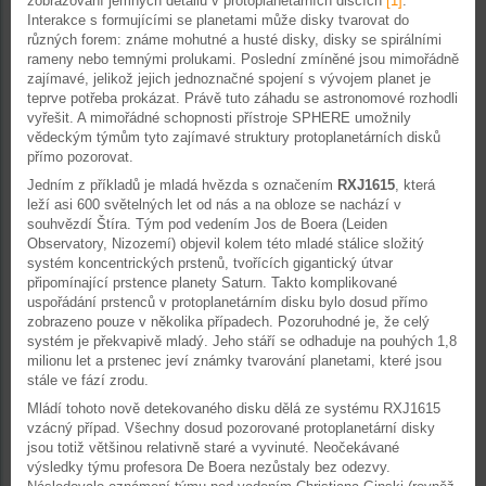
zobrazování jemných detailů v protoplanetárních discích
[1]
.
Interakce s formujícími se planetami může disky tvarovat do
různých forem: známe mohutné a husté disky, disky se spirálními
rameny nebo temnými prolukami. Poslední zmíněné jsou mimořádně
zajímavé, jelikož jejich jednoznačné spojení s vývojem planet je
teprve potřeba prokázat. Právě tuto záhadu se astronomové rozhodli
vyřešit. A mimořádné schopnosti přístroje SPHERE umožnily
vědeckým týmům tyto zajímavé struktury protoplanetárních disků
přímo pozorovat.
Jedním z příkladů je mladá hvězda s označením
RXJ1615
, která
leží asi 600 světelných let od nás a na obloze se nachází v
souhvězdí Štíra. Tým pod vedením Jos de Boera (Leiden
Observatory, Nizozemí) objevil kolem této mladé stálice složitý
systém koncentrických prstenů, tvořících gigantický útvar
připomínající prstence planety Saturn. Takto komplikované
uspořádání prstenců v protoplanetárním disku bylo dosud přímo
zobrazeno pouze v několika případech. Pozoruhodné je, že celý
systém je překvapivě mladý. Jeho stáří se odhaduje na pouhých 1,8
milionu let a prstenec jeví známky tvarování planetami, které jsou
stále ve fází zrodu.
Mládí tohoto nově detekovaného disku dělá ze systému RXJ1615
vzácný případ. Všechny dosud pozorované protoplanetární disky
jsou totiž většinou relativně staré a vyvinuté. Neočekávané
výsledky týmu profesora De Boera nezůstaly bez odezvy.