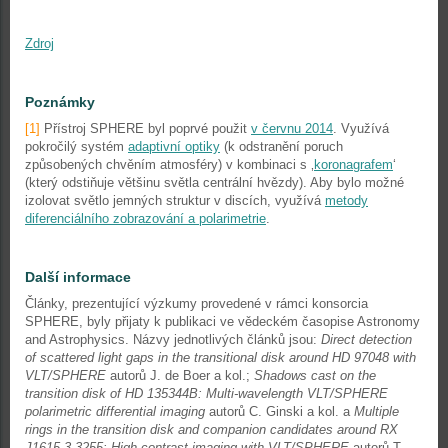
Zdroj
Poznámky
[1]
Přístroj SPHERE byl poprvé použit
v červnu 2014
. Využívá
pokročilý systém
adaptivní optiky
(k odstranění poruch
způsobených chvěním atmosféry) v kombinaci s ‚
koronagrafem
‘
(který odstiňuje většinu světla centrální hvězdy). Aby bylo možné
izolovat světlo jemných struktur v discích, využívá
metody
diferenciálního zobrazování a polarimetrie
.
Další informace
Články, prezentující výzkumy provedené v rámci konsorcia
SPHERE, byly přijaty k publikaci ve vědeckém časopise Astronomy
and Astrophysics. Názvy jednotlivých článků jsou:
Direct detection
of scattered light gaps in the transitional disk around HD 97048 with
VLT/SPHERE
autorů J. de Boer a kol.;
Shadows cast on the
transition disk of HD 135344B: Multi-wavelength VLT/SPHERE
polarimetric differential imaging
autorů C. Ginski a kol. a
Multiple
rings in the transition disk and companion candidates around RX
J1615.3-3255: High contrast imaging with VLT/SPHERE
autorů T.