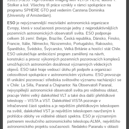
Stolker a kol. Všechny tři práce vznikly v rámci spolupráce na
programu SPHERE GTO pod vedením Carstena Dominika
(University of Amsterdam).
ESO
je nejvýznamnější mezivládní astronomická organizace
Evropy, která v současnosti provozuje jedny z nejproduktivnějších
pozemních astronomických observatoří světa. ESO podporuje
celkem 16 zemí: Belgie, Brazílie, Česká republika, Dánsko, Finsko,
Francie, Itálie, Německo, Nizozemsko, Portugalsko, Rakousko,
Španělsko, Švédsko, Švýcarsko, Velká Británie a hostící stát Chile.
ESO uskutečňuje ambiciózní program zaměřený na návrh,
konstrukci a provoz výkonných pozemních pozorovacích komplexů
umožňujících astronomům dosáhnout významných vědeckých
objevů. ESO také hraje vedoucí úlohu při podpoře a organizaci
celosvětové spolupráce v astronomickém výzkumu. ESO provozuje
tři unikátní pozorovací střediska světového významu nacházející se
v Chile: La Silla, Paranal a Chajnantor. Na Observatoři Paranal,
nejvyspělejší astronomické observatoři světa pro viditelnou oblast,
pracuje Velmi velký dalekohled VLT a také dva další přehlídkové
teleskopy – VISTA a VST. Dalekohled VISTA pozoruje v
infračervené části spektra a je největším přehlídkovým teleskopem
na světě, dalekohled VST je největším teleskopem navrženým k
prohlídce oblohy ve viditelné oblasti spektra. ESO je významným
partnerem revolučního astronomického teleskopu ALMA, největšího
astronomického projektu současnosti. Nedaleko Paranalu v oblasti