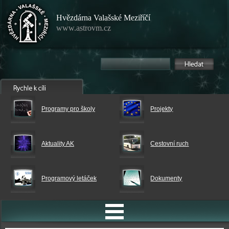
Hvězdárna Valašské Meziříčí
www.astrovm.cz
Programy pro školy
Projekty
Aktuality AK
Cestovní ruch
Programový letáček
Dokumenty