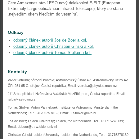
Cero Armazones staví ESO nový dalekohled E-ELT (European
Extremely Large optical/near-infrared Telescope), který se stane
„největším okem hledícím do vesmíru“.
Odkazy
odborný článek autorů Jos de Boer a kol.
odborný článek autorů Christian Ginski a kol.
odborný článek autorů Tomas Stolker a kol.
Kontakty
Viktor Votruba; národní kontakt; Astronomický ústav AV , Astronomický ústav AV
ČR, 251 65 Ondřejov, Česká republika; Email: votruba@physics.muni.cz
Jiří Srba; překlad; Hvězdárna Valašské Meziříčí, p. o., Česká republika; Email:
jsrba@astrovm.cz
Tomas Stolker; Anton Pannekoek Institute for Astronomy; Amsterdam, the
Netherlands; Tel.: +3120525 8152; Email: T.Stolker@uva.nl
Jos de Boer; Leiden University; Leiden, the Netherlands; Tel.: +31715278139;
Email: deboer@strw.leidenuniv.nl
Christian Ginski; Leiden University; Leiden, the Netherlands; Tel.: +31715278139;