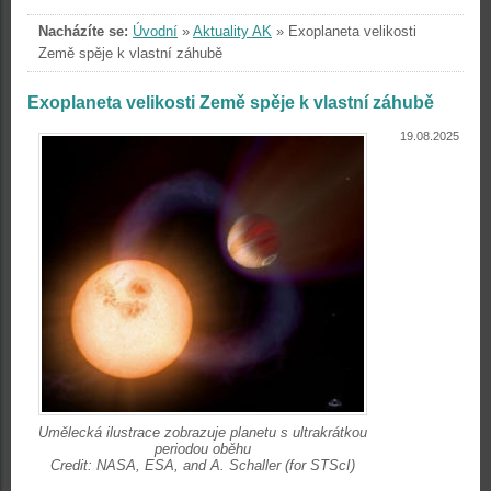
Nacházíte se:
Úvodní
»
Aktuality AK
»
Exoplaneta velikosti
Země spěje k vlastní záhubě
Exoplaneta velikosti Země spěje k vlastní záhubě
19.08.2025
Umělecká ilustrace zobrazuje planetu s ultrakrátkou
periodou oběhu
Credit: NASA, ESA, and A. Schaller (for STScI)