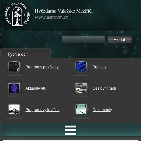
Hvězdárna Valašské Meziříčí
www.astrovm.cz
Programy pro školy
Projekty
Aktuality AK
Cestovní ruch
Programový letáček
Dokumenty