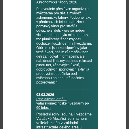
Astronomické tábory 2026
Po dvouleté přestávce organizuje
hvězdárna pro děti a mládež
astronomické tábory. Podobně jako
v předchozích letech nabízíme
pobytový tábor pro starší a
odvážnější děti, které se nebojí
vícedenního pobytu mimo domov, i
tzv. příměstský tábor, kdy děti
docházejí každý den na hvězdárnu.
Obě akce jsou koncipovány jako
vzdělávací, naším cílem však není
děti zahlcovat informacemi, ale
nabídnout jim smysluplnou rekreaci
plnou her, zábavných úkolů,
dobrovolných sportovních aktivit a
především odpočinku pod
hvězdnou oblohou při nočních
pozorováních.
03.03.2026
Revitalizace areálu
valašskomeziříčské hvězdárny po
60 letech
Poslední roky jsou na Hvězdárně
Valašské Meziříčí ve znamení
velkých změn v základní
infrastruktuře celého areálu.