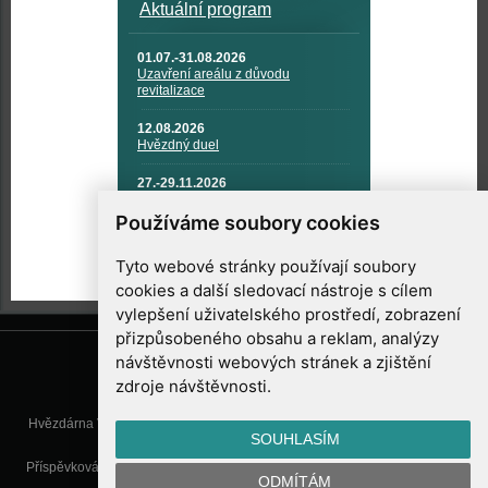
Aktuální program
01.07.-31.08.2026
Uzavření areálu z důvodu
revitalizace
12.08.2026
Hvězdný duel
27.-29.11.2026
KOSMONAUTIKA, RAKETOVÁ
TECHNIKA A KOSMICKÉ
Používáme soubory cookies
TECHNOLOGIE
Tyto webové stránky používají soubory
cookies a další sledovací nástroje s cílem
vylepšení uživatelského prostředí, zobrazení
přizpůsobeného obsahu a reklam, analýzy
návštěvnosti webových stránek a zjištění
zdroje návštěvnosti.
Hvězdárna Valašské Meziříčí, příspěvková organizace, Vsetínská 78, 757
SOUHLASÍM
01 Valašské Meziříčí
Příspěvková organizace Zlínského kraje. Telefon:
571 611 928
, Mobil:
777
ODMÍTÁM