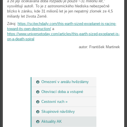
a že její očekávaná doba rozpadu je pouze ~31 milionů let
,“
vysvětlují autoři. To je z astronomického hlediska nebezpečně
blízko k zániku, kde 31 milionů let je jen nepatrný zlomek ze 4,5
miliardy let života Země.
Zdroj:
https://scitechdaily.com/this-earth-sized-exoplanet-is-racing-
toward-its-own-destruction/
a
https://www.universetoday.com/articles/this-earth-sized-exoplanet-is-
on-a-death-spiral
autor: František Martinek
Omezení v areálu hvězdárny
Otevírací doba a vstupné
Cestovní ruch »
Skupinové návštěvy
Aktuality AK