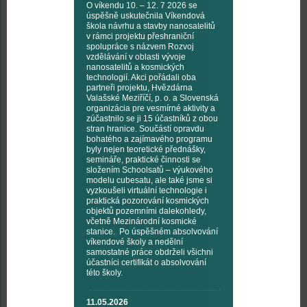
O víkendu 10. – 12. 7 2026 se
úspěšně uskutečnila Víkendová
škola návrhu a stavby nanosatelitů
v rámci projektu přeshraniční
spolupráce s názvem Rozvoj
vzdělávání v oblasti vývoje
nanosatelitů a kosmických
technologií. Akci pořádali oba
partneři projektu, Hvězdárna
Valašské Meziříčí, p. o. a Slovenská
organizácia pre vesmírné aktivity a
zúčastnilo se ji 15 účastníků z obou
stran hranice. Součástí opravdu
bohatého a zajímavého programu
byly nejen teoretické přednášky,
semináře, praktické činnosti se
složením Schoolsatů – výukového
modelu cubesatu, ale také jsme si
vyzkoušeli virtuální technologie i
praktická pozorování kosmických
objektů pozemními dalekohledy,
včetně Mezinárodní kosmické
stanice. Po úspěšném absolvování
víkendové školy a nedělní
samostatné práce obdrželi všichni
účastníci certifikát o absolvování
této školy.
11.05.2026