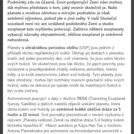
Podmínky zde na úžasné, život podporující Zemi nám mohou
dát mylnou představu o tom, jaký vesmír skutečně je. Naše
planeta s modrou oblohou a mírným podnebím je však
extrémní výjimkou, pokud jde o jiné světy. V naší Sluneční
soustavě není nic ani vzdáleně podobného Zemi a studie
exoplanet tuto myšlenku potvrzují. Zatímco některé exoplanety
vykazují náznaky obyvatelnosti, většina exoplanet je extrémně
nehostinná.
Planety
s ultrakrátkou periodou oběhu
(USP) jsou jedním z
příkladů těchto nepřátelských světů. Obíhají po drahách s periodou
kratší než jeden pozemský den, což znamená, že jsou velmi blízko
svých hvězd. Ve skutečnosti jsou tak blízko, že jejich povrchy jsou
roztavené a pravděpodobně ztratily veškerou atmosféru, kterou
měly, a to kvůli intenzivnímu záření své hvězdy. Tyto planety jsou
také ohroženy: mohou být roztrhány masivní gravitační silou svých
hvězd, nebo se dokonce po spirále vnořit do mateřských hvězd a
být zcela zničeny.
Astronomové pracující s daty z družice
TESS
(Transiting Exoplanet
Survey Satellite) a dalších satelitů objevili unikátní planetu, která
obíhá kolem své hvězdy po
extrémně krátké oběžné dráze za 5
hodin a 22 minut
. Své poznatky prezentovali v novém výzkumu s
názvem „Planeta velikosti Země na oběžné dráze 5,4 hodiny kolem
blízkého trpaslíka K“. Hlavní autorkou je Kaya Han Tas z Institutu
Antona Pannekoeka pro astronomii na Amsterdamské univerzitě v