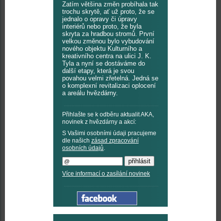
Zatím většina změn probíhala tak
trochu skrytě, ať už proto, že se
jednalo o opravy či úpravy
interiérů nebo proto, že byla
skryta za hradbou stromů. První
velkou změnou bylo vybudování
nového objektu Kulturního a
kreativního centra na ulici J. K.
Tyla a nyní se dostáváme do
další etapy, která je svou
povahou velmi zřetelná. Jedná se
o komplexní revitalizaci oplocení
a areálu hvězdárny.
Přihlašte se k odběru aktualit AKA,
novinek z hvězdárny a akcí:
S Vašimi osobními údaji pracujeme
dle našich
zásad zpracování
osobních údajů
.
Více informací o zasílání novinek