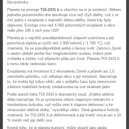
Nizozemsku.
Planeta se jmenuje
TOI-2431 b
a všechno na ní je extrémní. Během
jediného pozemského dne absolvuje více než čtyři oběhy, což z ní
činí jednu z exoplanet s nejkratší dobou oběhu, která kdy byla
objevena. Existuje více než 6 000 potvrzených exoplanet a něco
málo přes 100 z nich jsou USP.
Planeta je s největší pravděpodobností slapově uzamčena a její
povrchová teplota je vyšší než 2 000 kelvinů (~1 700 °C), což
znamená, že se pravděpodobně jedná o lávový svět. Zatímco Země
v raném období prošla fází magmatického oceánu, krátce poté
zchladla a ztuhla, což připravilo půdu pro život. Planeta TOI-2431 b
k tomu nikdy nedostala šanci.
Exoplaneta má hmotnost 6,2 ekvivalentu Země a průměr asi 1,5
zemského průměru, což odhaluje něco o její minulosti. Naznačuje
to, že mohla být kdysi větší, ale v průběhu času byla intenzivním
zářením mateřské hvězdy zredukována na své skalnaté jádro.
Podle autorů čeká TOI-2431 b dramatický osud. „
Krátká oběžná
doba naznačuje, že je vystavena silným slapovým interakcím s
hostitelskou hvězdou, což může vést k slapové deformaci a ke
zkracování oběžné dráhy
,“ vysvětlují vědci. Silná gravitace hvězdy
znamená, že TOI-2431 b je deformovaná a její kratší osa je asi o 10
% menší než její delší osa.
Kromě toho, že je planeta kuriózní, může sloužit jako jakási