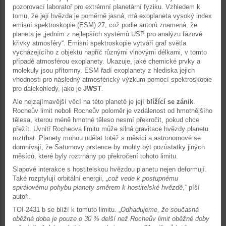
pozorovací laboratoř pro extrémní planetární fyziku. Vzhledem k
tomu, že její hvězda je poměrně jasná, má exoplaneta vysoký index
emisní spektroskopie (ESM) 27, což podle autorů znamená, že
planeta je „jedním z nejlepších systémů USP pro analýzu fázové
křivky atmosféry“. Emisní spektroskopie vytváří graf světla
vycházejícího z objektu napříč různými vlnovými délkami, v tomto
případě atmosférou exoplanety. Ukazuje, jaké chemické prvky a
molekuly jsou přítomny. ESM řadí exoplanety z hlediska jejich
vhodnosti pro následný atmosférický výzkum pomocí spektroskopie
pro dalekohledy, jako je
JWST
.
Ale nejzajímavější věcí na této planetě je její
blížící se zánik
.
Rocheův limit neboli Rocheův poloměr je vzdálenost od hmotnějšího
tělesa, kterou méně hmotné těleso nesmí překročit, pokud chce
přežít. Uvnitř Rocheova limitu může silná gravitace hvězdy planetu
roztrhat. Planety mohou udělat totéž s měsíci a astronomové se
domnívají, že Saturnovy prstence by mohly být pozůstatky jiných
měsíců, které byly roztrhány po překročení tohoto limitu.
Slapové interakce s hostitelskou hvězdou planetu nejen deformují.
Také rozptylují orbitální energii, „
což vede k postupnému
spirálovému pohybu planety směrem k hostitelské hvězdě
,“ píší
autoři.
TOI-2431 b se blíží k tomuto limitu. „
Odhadujeme, že současná
oběžná doba je pouze o 30 % delší než Rocheův limit oběžné doby