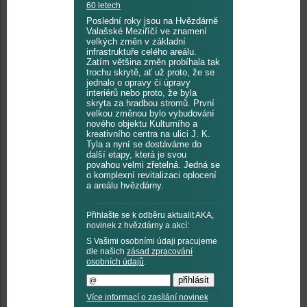
60 letech
Poslední roky jsou na Hvězdárně
Valašské Meziříčí ve znamení
velkých změn v základní
infrastruktuře celého areálu.
Zatím většina změn probíhala tak
trochu skrytě, ať už proto, že se
jednalo o opravy či úpravy
interiérů nebo proto, že byla
skryta za hradbou stromů. První
velkou změnou bylo vybudování
nového objektu Kulturního a
kreativního centra na ulici J. K.
Tyla a nyní se dostáváme do
další etapy, která je svou
povahou velmi zřetelná. Jedná se
o komplexní revitalizaci oplocení
a areálu hvězdárny.
Přihlašte se k odběru aktualit AKA,
novinek z hvězdárny a akcí:
S Vašimi osobními údaji pracujeme
dle našich
zásad zpracování
osobních údajů
.
Více informací o zasílání novinek