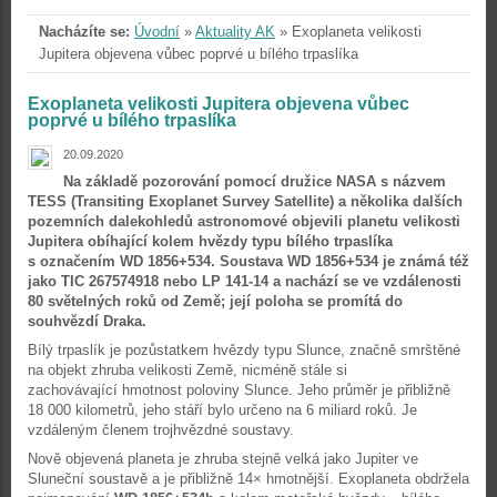
Nacházíte se:
Úvodní
»
Aktuality AK
»
Exoplaneta velikosti
Jupitera objevena vůbec poprvé u bílého trpaslíka
Exoplaneta velikosti Jupitera objevena vůbec
poprvé u bílého trpaslíka
20.09.2020
Na základě pozorování pomocí družice NASA s názvem
TESS (Transiting Exoplanet Survey Satellite) a několika dalších
pozemních dalekohledů astronomové objevili planetu velikosti
Jupitera obíhající kolem hvězdy typu bílého trpaslíka
s označením WD 1856+534. Soustava WD 1856+534 je známá též
jako TIC 267574918 nebo LP 141-14 a nachází se ve vzdálenosti
80 světelných roků od Země; její poloha se promítá do
souhvězdí Draka.
Bílý trpaslík je pozůstatkem hvězdy typu Slunce, značně smrštěné
na objekt zhruba velikosti Země, nicméně stále si
zachovávající hmotnost poloviny Slunce. Jeho průměr je přibližně
18 000 kilometrů, jeho stáří bylo určeno na 6 miliard roků. Je
vzdáleným členem trojhvězdné soustavy.
Nově objevená planeta je zhruba stejně velká jako Jupiter ve
Sluneční soustavě a je přibližně 14× hmotnější. Exoplaneta obdržela