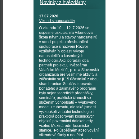
Novinky z hvězdárny
17.07.2026
Víkend s nanosatelity
O víkendu 10. – 12. 7 2026 se
úspěšně uskutečnila Víkendová
škola návrhu a stavby nanosatelitů
v rámci projektu přeshraniční
spolupráce s názvem Rozvoj
vzdělávání v oblasti vývoje
nanosatelitů a kosmických
technologií. Akci pořádali oba
partneři projektu, Hvězdárna
Valašské Meziříčí, p. o. a Slovenská
organizácia pre vesmírné aktivity a
zúčastnilo se ji 15 účastníků z obou
stran hranice. Součástí opravdu
bohatého a zajímavého programu
byly nejen teoretické přednášky,
semináře, praktické činnosti se
složením Schoolsatů – výukového
modelu cubesatu, ale také jsme si
vyzkoušeli virtuální technologie i
praktická pozorování kosmických
objektů pozemními dalekohledy,
včetně Mezinárodní kosmické
stanice. Po úspěšném absolvování
víkendové školy a nedělní