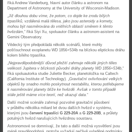
říká Andrew Vanderburg, hlavní autor článku a astronom na
Department of Astronomy at the University of Wisconsin-Madison.
„
Již dlouhou dobu víme, že potom, co dojde ke zrodu bílých
trpaslíků, vzdálená malá tělesa, jako jsou asteroidy a komety,
mohou být nasměrována do vnitřních oblastí směrem k těmto
hvězdám
,“ říká Siyi Xu, spoluautor článku a astronom-asistent na
Gemini Observatory.
Vědecký tým předpokládá několik scénářů, které mohly
pošťouchnout exoplanetu WD 1856+534b na blízkou eliptickou dráhu
kolem bílého trpaslíka.
„
Nejpravděpodobnější důvod přežití zahrnuje několik jiných těles
velikosti Jupitera v blízkosti původní dráhy planety WD 1856+534b
,“
říká spoluautorka studie Juliette Becker, planetoložka na Caltech
(California Institute of Technology). „
Gravitační ovlivňování velkých
objektů by snadno mohlo poskytnout nestabilitu, kterou potřebujeme
k nasměrování planety blíže ke hvězdě. Avšak v tomto případě
stále ještě máme více teorií, než ukazují data
.“
Další možné scénáře zahrnují pozvolné gravitační působení
v průběhu několika miliard let dvou dalších hvězd v systému,
kterými jsou
červení trpaslíci G 229-20A
a
G 229-20B
, a průlety
potulných hvězd narušujících hvězdnou soustavu.
Astronomové se domnívají, že tato a další možná vysvětlení jsou
méně pravděpodobná, protože vyžadují pečlivě vyladěné podmínky