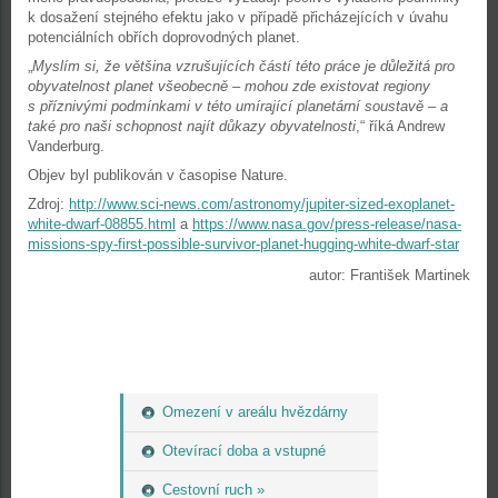
k dosažení stejného efektu jako v případě přicházejících v úvahu
potenciálních obřích doprovodných planet.
„
Myslím si, že většina vzrušujících částí této práce je důležitá pro
obyvatelnost planet všeobecně – mohou zde existovat regiony
s příznivými podmínkami v této umírající planetární soustavě – a
také pro naši schopnost najít důkazy obyvatelnosti
,“ říká Andrew
Vanderburg.
Objev byl publikován v časopise Nature.
Zdroj:
http://www.sci-news.com/astronomy/jupiter-sized-exoplanet-
white-dwarf-08855.html
a
https://www.nasa.gov/press-release/nasa-
missions-spy-first-possible-survivor-planet-hugging-white-dwarf-star
autor: František Martinek
Omezení v areálu hvězdárny
Otevírací doba a vstupné
Cestovní ruch »