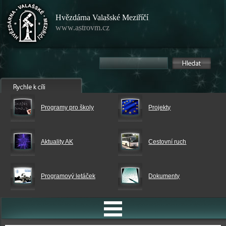
Hvězdárna Valašské Meziříčí
www.astrovm.cz
Programy pro školy
Projekty
Aktuality AK
Cestovní ruch
Programový letáček
Dokumenty