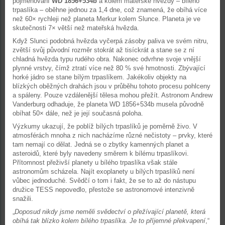
pojmenování
WD 1856+534b
a kolem mateřské hvězdy – bílého
trpaslíka – oběhne jednou za 1,4 dne, což znamená, že obíhá více
než 60× rychleji než planeta Merkur kolem Slunce. Planeta je ve
skutečnosti 7× větší než mateřská hvězda.
Když Slunci podobná hvězda vyčerpá zásoby paliva ve svém nitru,
zvětší svůj původní rozměr stokrát až tisíckrát a stane se z ní
chladná hvězda typu rudého obra. Nakonec odvrhne svoje vnější
plynné vrstvy, čímž ztratí více než 80 % své hmotnosti. Zbývající
horké jádro se stane bílým trpaslíkem. Jakékoliv objekty na
blízkých oběžných drahách jsou v průběhu tohoto procesu pohlceny
a spáleny. Pouze vzdálenější tělesa mohou přežít. Astronom Andrew
Vanderburg odhaduje, že planeta WD 1856+534b musela původně
obíhat 50× dále, než je její současná poloha.
Výzkumy ukazují, že poblíž bílých trpaslíků je poměrně živo. V
atmosférách mnoha z nich nacházíme různé nečistoty – prvky, které
tam nemají co dělat. Jedná se o zbytky kamenných planet a
asteroidů, které byly navedeny směrem k bílému trpaslíkovi.
Přítomnost přeživší planety u bílého trpaslíka však stále
astronomům scházela. Najít exoplanety u bílých trpaslíků není
vůbec jednoduché. Svědčí o tom i fakt, že se to až do nástupu
družice TESS nepovedlo, přestože se astronomové intenzivně
snažili.
„
Doposud nikdy jsme neměli svědectví o přežívající planetě, která
obíhá tak blízko kolem bílého trpaslíka. Je to příjemné překvapení
,“