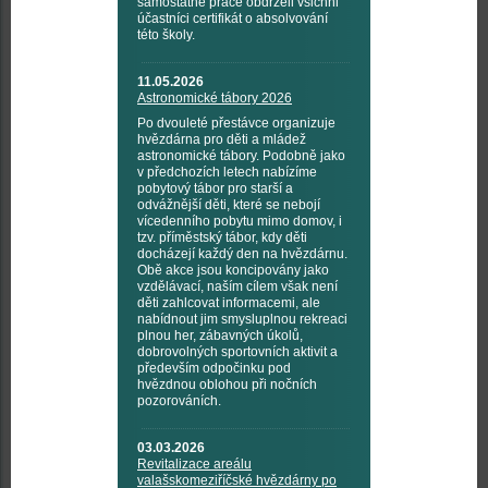
samostatné práce obdrželi všichni
účastníci certifikát o absolvování
této školy.
11.05.2026
Astronomické tábory 2026
Po dvouleté přestávce organizuje
hvězdárna pro děti a mládež
astronomické tábory. Podobně jako
v předchozích letech nabízíme
pobytový tábor pro starší a
odvážnější děti, které se nebojí
vícedenního pobytu mimo domov, i
tzv. příměstský tábor, kdy děti
docházejí každý den na hvězdárnu.
Obě akce jsou koncipovány jako
vzdělávací, naším cílem však není
děti zahlcovat informacemi, ale
nabídnout jim smysluplnou rekreaci
plnou her, zábavných úkolů,
dobrovolných sportovních aktivit a
především odpočinku pod
hvězdnou oblohou při nočních
pozorováních.
03.03.2026
Revitalizace areálu
valašskomeziříčské hvězdárny po