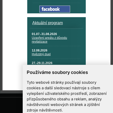
Aktuální program
01.07.-31.08.2026
Uzavření areálu z důvodu
revitalizace
12.08.2026
Hvězdný duel
27.-29.11.2026
KOSMONAUTIKA, RAKETOVÁ
TECHNIKA A KOSMICKÉ
Používáme soubory cookies
TECHNOLOGIE
Tyto webové stránky používají soubory
cookies a další sledovací nástroje s cílem
vylepšení uživatelského prostředí, zobrazení
přizpůsobeného obsahu a reklam, analýzy
návštěvnosti webových stránek a zjištění
zdroje návštěvnosti.